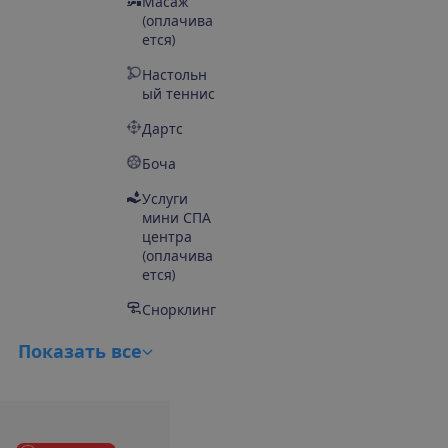
Масаж
(оплачива
ется)
Настольн
ый теннис
Дартс
Боча
Услуги
мини СПА
центра
(оплачива
ется)
Снорклинг
П
о
к
а
з
а
т
ь
в
с
е