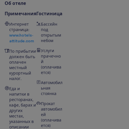
О
б
о
т
е
л
е
Примечания
Гостиница
Интернет
Бассейн
страница:
под
www.hotels-
открытым
небом
attitude.com
Услуги
По прибытии
прачечно
должен быть
й
оплачен
(оплачива
местный
ется)
курортный
налог.
Автомобил
ьная
Еда и
стоянка
напитки в
ресторанах,
Прокат
кафе, барах и
автомобил
других
ей
местах,
(оплачива
указанных в
ется)
описании