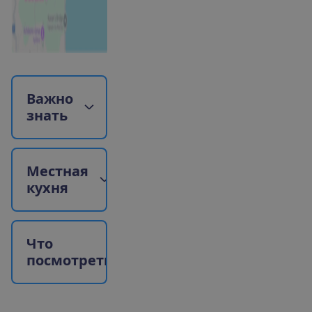
В
а
ж
н
о
з
н
а
т
ь
М
е
с
т
н
а
я
к
у
х
н
я
Ч
т
о
п
о
с
м
о
т
р
е
т
ь
?