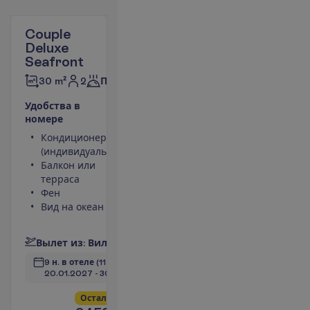
Couple
Deluxe
Seafront
2
30 m²
Полупансион
У
д
о
б
с
т
в
а
в
н
о
м
е
р
е
Кондиционер
Площадь
(индивидуальный)
номера 30
Балкон или
m²
терраса
Сейф
Фен
Душ
Вид на океан
Туалет
П
о
д
р
о
б
н
е
е
В
ы
л
е
т
и
з
:
В
и
л
ь
н
ю
с
9 н. в отеле
(11 н. всего)
20.01.2027
 - 
30.01.2027
О
с
т
а
л
о
с
ь
в
с
е
г
о
3
!