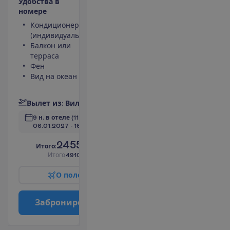
У
д
о
б
с
т
в
а
в
н
о
м
е
р
е
Кондиционер
Площадь
(индивидуальный)
номера 30
Балкон или
m²
терраса
Сейф
Фен
Душ
Вид на океан
Туалет
П
о
д
р
о
б
н
е
е
В
ы
л
е
т
и
з
:
В
и
л
ь
н
ю
с
9 н. в отеле
(11 н. всего)
06.01.2027
 - 
16.01.2027
2455.00
И
т
о
г
о
:
€/чел.
И
т
о
г
о
4910.00
€/группу
О
п
о
л
е
т
е
З
а
б
р
о
н
и
р
о
в
а
т
ь