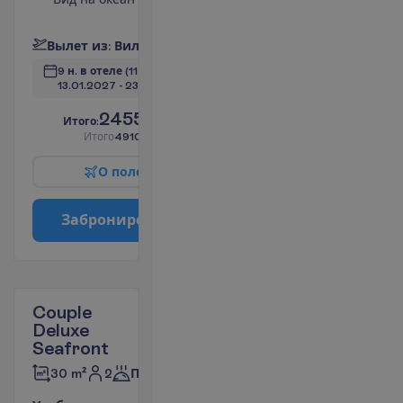
П
о
д
р
о
б
н
е
е
В
ы
л
е
т
и
з
:
В
и
л
ь
н
ю
с
9 н. в отеле
(11 н. всего)
13.01.2027
 - 
23.01.2027
2455.00
И
т
о
г
о
:
€/чел.
И
т
о
г
о
4910.00
€/группу
О
п
о
л
е
т
е
З
а
б
р
о
н
и
р
о
в
а
т
ь
Couple
Deluxe
Seafront
2
30 m²
Полупансион