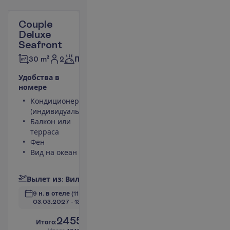
Couple
Deluxe
Seafront
2
30 m²
Полупансион
У
д
о
б
с
т
в
а
в
н
о
м
е
р
е
Кондиционер
Площадь
(индивидуальный)
номера 30
Балкон или
m²
терраса
Сейф
Фен
Душ
Вид на океан
Туалет
П
о
д
р
о
б
н
е
е
В
ы
л
е
т
и
з
:
В
и
л
ь
н
ю
с
9 н. в отеле
(11 н. всего)
03.03.2027
 - 
13.03.2027
2455.00
И
т
о
г
о
:
€/чел.