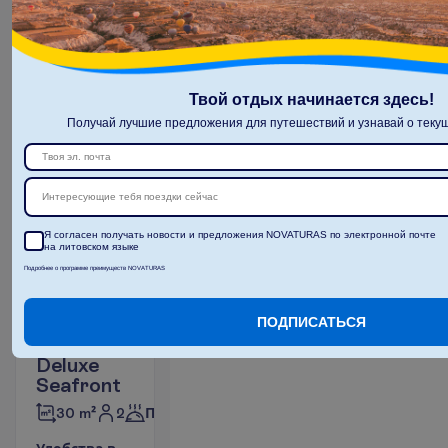
В
ы
л
е
т
и
з
:
В
и
л
ь
н
ю
с
9 н. в отеле
(11 н. всего)
03.02.2027
 - 
13.02.2027
Твой отдых начинается здесь!
О
с
т
а
л
о
с
ь
в
с
е
г
о
5
!
Получай лучшие предложения для путешествий и узнавай о текущ
2415.00
И
т
о
г
о
:
€/чел.
И
т
о
г
о
4830.00
€/группу
О
п
о
л
е
т
е
Интересующие тебя поездки сейчас
Я согласен получать новости и предложения NOVATURAS по электронной почте
З
а
б
р
о
н
и
р
о
в
а
т
ь
на литовском языке
Подробнее о программе преимуществ NOVATURAS
ПОДПИСАТЬСЯ
Couple
Deluxe
Seafront
2
30 m²
Полупансион