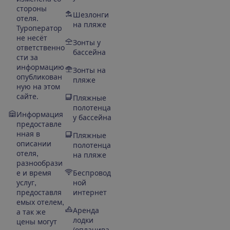
стороны
Шезлонги
отеля.
на пляже
Туроператор
не несёт
Зонты у
ответственно
бассейна
сти за
информацию
Зонты на
опубликован
пляже
ную на этом
сайте.
Пляжные
полотенца
Информация
у бассейна
предоставле
нная в
Пляжные
описании
полотенца
отеля,
на пляже
разнообрази
е и время
Беспровод
услуг,
ной
предоставля
интернет
емых отелем,
Аренда
а так же
лодки
цены могут
(оплачива