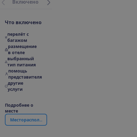
В
к
л
ю
ч
е
н
о
М
е
с
т
о
р
а
с
п
о
л
о
ж
е
н
и
е
|
К
а
р
т
а
О
б
о
т
е
л
Ч
т
о
в
к
л
ю
ч
е
н
о
перелёт с
багажом
размещение
в отеле
выбранный
тип питания
помощь
представителя
другие
услуги
П
о
д
р
о
б
н
е
е
о
м
е
с
т
е
М
е
с
т
о
р
а
с
п
о
л
о
ж
е
н
и
е
|
К
а
р
т
а