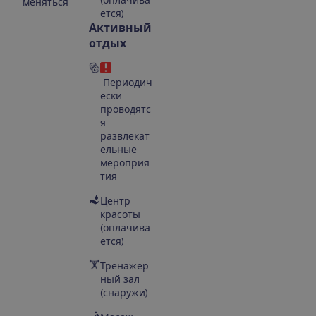
меняться
ется)
Активный
отдых
Периодич
ески
проводятс
я
развлекат
ельные
мероприя
тия
Центр
красоты
(оплачива
ется)
Тренажер
ный зал
(снаружи)