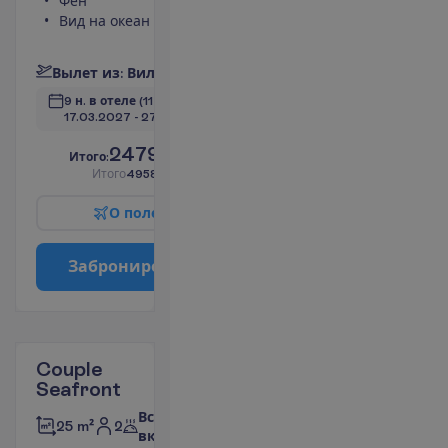
Фен
Душ
Вид на океан
Туалет
П
о
д
р
о
б
н
е
е
В
ы
л
е
т
и
з
:
В
и
л
ь
н
ю
с
9 н. в отеле
(11 н. всего)
17.03.2027
 - 
27.03.2027
2479.00
И
т
о
г
о
:
€/чел.
И
т
о
г
о
4958.00
€/группу
О
п
о
л
е
т
е
З
а
б
р
о
н
и
р
о
в
а
т
ь
Couple
Seafront
Все
2
25 m²
включено