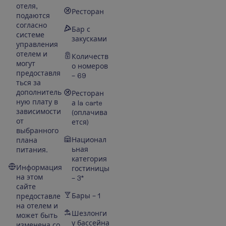
отеля,
Ресторан
подаются
согласно
Бар с
системе
закусками
управления
отелем и
Количеств
могут
о номеров
предоставля
– 69
ться за
дополнитель
Ресторан
ную плату в
а la carte
зависимости
(оплачива
от
ется)
выбранного
Национал
плана
ьная
питания.
категория
Информация
гостиницы
на этом
– 3*
сайте
Бары – 1
предоставле
на отелем и
Шезлонги
может быть
у бассейна
изменена со