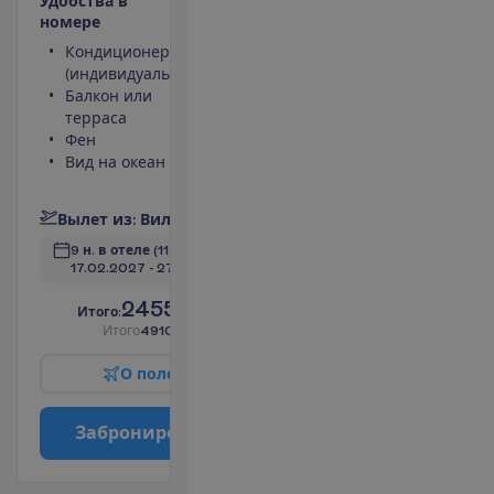
У
д
о
б
с
т
в
а
в
н
о
м
е
р
е
Кондиционер
Площадь
(индивидуальный)
номера 30
Балкон или
m²
терраса
Сейф
Фен
Душ
Вид на океан
Туалет
П
о
д
р
о
б
н
е
е
В
ы
л
е
т
и
з
:
В
и
л
ь
н
ю
с
9 н. в отеле
(11 н. всего)
17.02.2027
 - 
27.02.2027
2455.00
И
т
о
г
о
:
€/чел.
И
т
о
г
о
4910.00
€/группу
О
п
о
л
е
т
е
З
а
б
р
о
н
и
р
о
в
а
т
ь