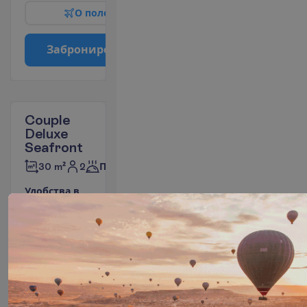
О
п
о
л
е
т
е
З
а
б
р
о
н
и
р
о
в
а
т
ь
Couple
Deluxe
Seafront
2
30 m²
Полупансион
У
д
о
б
с
т
в
а
в
н
о
м
е
р
е
Кондиционер
Площадь
(индивидуальный)
номера 30
Балкон или
m²
терраса
Сейф
Фен
Душ
Вид на океан
Туалет
П
о
д
р
о
б
н
е
е