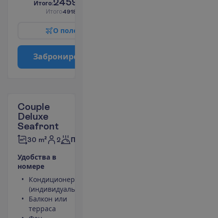
2459.00
И
т
о
г
о
:
€/чел.
И
т
о
г
о
4918.00
€/группу
О
п
о
л
е
т
е
З
а
б
р
о
н
и
р
о
в
а
т
ь
Couple
Deluxe
Seafront
2
30 m²
Полупансион
У
д
о
б
с
т
в
а
в
н
о
м
е
р
е
Кондиционер
Площадь
(индивидуальный)
номера 30
Балкон или
m²
терраса
Сейф