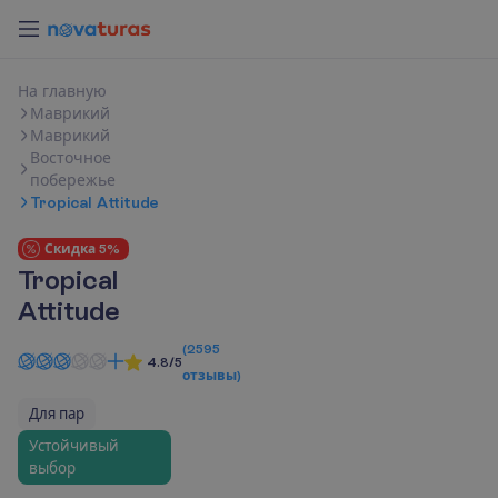
Н
а
г
л
а
в
н
у
ю
Маврикий
Маврикий
Восточное
побережье
Tropical Attitude
Скидка 5%
Tropical
Attitude
(
2595
4.8/5
отзывы
)
Для пар
Устойчивый
выбор