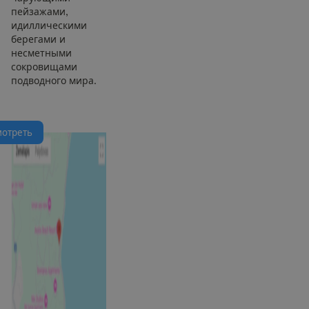
пейзажами,
идиллическими
берегами и
несметными
сокровищами
подводного мира.
м
о
т
р
е
т
ь