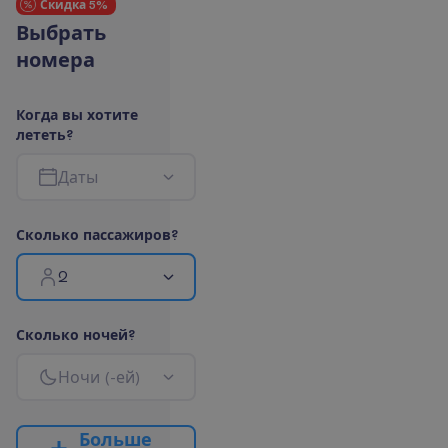
Скидка 5%
В
ы
б
р
а
т
ь
н
о
м
е
р
а
К
о
г
д
а
в
ы
х
о
т
и
т
е
л
е
т
е
т
ь
?
Д
а
т
ы
С
к
о
л
ь
к
о
п
а
с
с
а
ж
и
р
о
в
?
2
С
к
о
л
ь
к
о
н
о
ч
е
й
?
Н
о
ч
и
(
-
е
й
)
Б
о
л
ь
ш
е