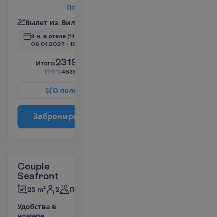
П
о
д
р
о
б
н
е
е
В
ы
л
е
т
и
з
:
В
и
л
ь
н
ю
с
9 н. в отеле
(11 н. всего)
06.01.2027
 - 
16.01.2027
2319.00
И
т
о
г
о
:
€/чел.
И
т
о
г
о
4638.00
€/группу
О
п
о
л
е
т
е
З
а
б
р
о
н
и
р
о
в
а
т
ь
Couple
Seafront
2
25 m²
Полупансион
У
д
о
б
с
т
в
а
в
н
о
м
е
р
е