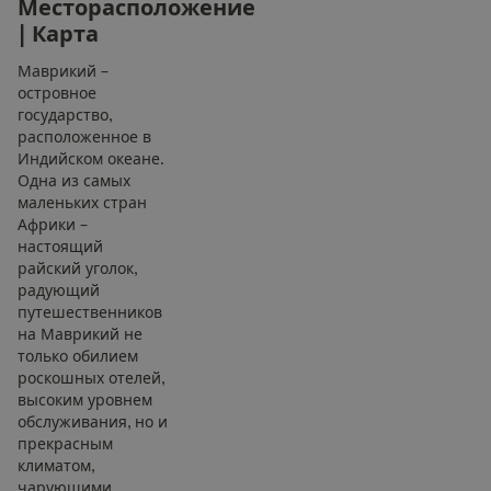
М
е
с
т
о
р
а
с
п
о
л
о
ж
е
н
и
е
|
К
а
р
т
а
Маврикий –
островное
государство,
расположенное в
Индийском океане.
Одна из самых
маленьких стран
Африки –
настоящий
райский уголок,
радующий
путешественников
на Маврикий не
только обилием
роскошных отелей,
высоким уровнем
обслуживания, но и
прекрасным
климатом,
чарующими