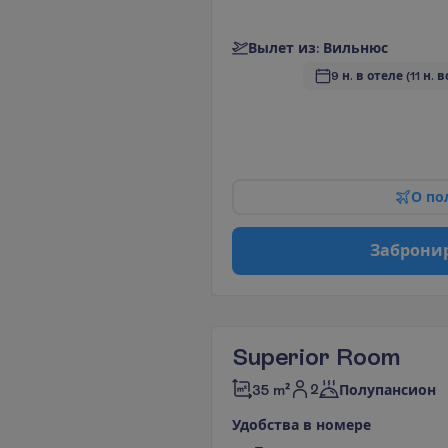
В
ы
л
е
т
и
з
:
В
и
л
ь
н
ю
с
9 н. в отеле
(11 н. 
О
п
о
З
а
б
р
о
н
и
Superior Room
2
35 m²
Полупансион
У
д
о
б
с
т
в
а
в
н
о
м
е
р
е