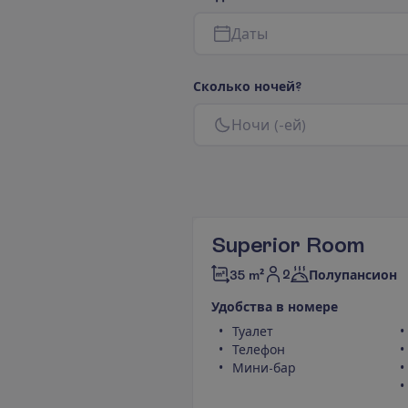
Д
а
т
ы
С
к
о
л
ь
к
о
н
о
ч
е
й
?
Н
о
ч
и
(
-
е
й
)
Superior Room
2
35 m²
Полупансион
У
д
о
б
с
т
в
а
в
н
о
м
е
р
е
Туалет
Телефон
Мини-бар