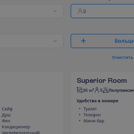
2
Б
о
л
ь
ш
О
ч
и
с
т
и
т
ь
Superior Room
2
35 m²
Полупанси
У
д
о
б
с
т
в
а
в
н
о
м
е
р
е
Сейф
Туалет
Душ
Телефон
Фен
Мини-бар
Кондиционер
(индивидуальный)