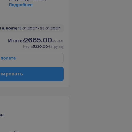
П
о
д
р
о
б
н
е
е
1 н. всего)
13.01.2027
 - 
23.01.2027
2665.00
И
т
о
г
о
:
€/чел.
И
т
о
г
о
5330.00
€/группу
п
о
л
е
т
е
н
и
р
о
в
а
т
ь
он