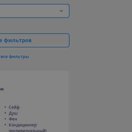
е
ф
и
л
ь
т
р
о
в
в
с
е
ф
и
л
ь
т
р
ы
он
Сейф
Душ
Фен
Кондиционер
(индивидуальный)