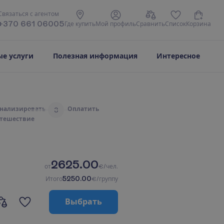
С
в
я
з
а
т
ь
с
я
с
а
г
е
н
т
о
м
+370 661 06005
Г
д
е
к
у
п
и
т
ь
М
о
й
п
р
о
ф
и
л
ь
С
р
а
в
н
и
т
ь
С
п
и
с
о
к
К
о
р
з
и
н
а
е услуги
Полезная информация
Интересное
н
а
л
и
з
и
р
о
в
а
т
ь
О
п
л
а
т
и
т
ь
3
т
е
ш
е
с
т
в
и
е
2625.00
о
т
€/чел.
5250.00
И
т
о
г
о
€/группу
В
ы
б
р
а
т
ь