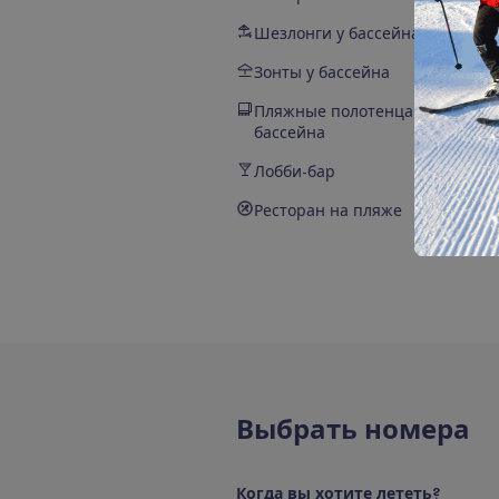
Шезлонги у бассейна
Зонты у бассейна
Пляжные полотенца у
бассейна
Лобби-бар
Ресторан на пляже
В
ы
б
р
а
т
ь
н
о
м
е
р
а
К
о
г
д
а
в
ы
х
о
т
и
т
е
л
е
т
е
т
ь
?