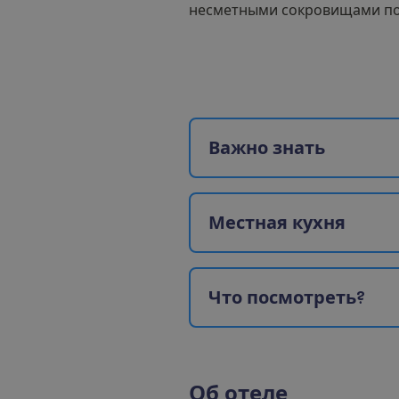
несметными сокровищами по
В
а
ж
н
о
з
н
а
т
ь
М
е
с
т
н
а
я
к
у
х
н
я
Ч
т
о
п
о
с
м
о
т
р
е
т
ь
?
О
б
о
т
е
л
е