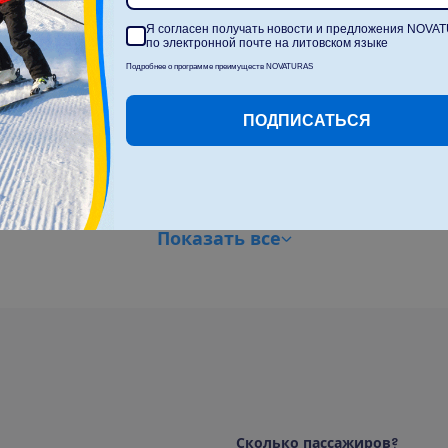
Я согласен получать новости и предложения NOVA
Шезлонги на пляже
Кулинарные мастер-классы
по электронной почте на литовском языке
(оплачивается)
Зонты на пляже
Подробнее о программе преимуществ NOVATURAS
Пляжные полотенца на
пляже
ПОДПИСАТЬСЯ
Беспроводной интернет
Главный ресторан
П
о
к
а
з
а
т
ь
в
с
е
С
к
о
л
ь
к
о
п
а
с
с
а
ж
и
р
о
в
?