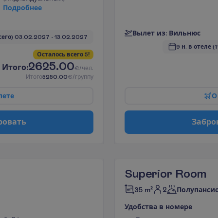
П
о
д
р
о
б
н
е
е
В
ы
л
е
т
и
з
:
В
и
л
ь
н
ю
с
всего)
03.02.2027
 - 
13.02.2027
9 н. в отеле
(1
О
с
т
а
л
о
с
ь
в
с
е
г
о
5
!
2625.00
И
т
о
г
о
:
€/чел.
И
т
о
г
о
5250.00
€/группу
л
е
т
е
О
р
о
в
а
т
ь
З
а
б
р
о
Superior Room
2
35 m²
Полупанси
У
д
о
б
с
т
в
а
в
н
о
м
е
р
е