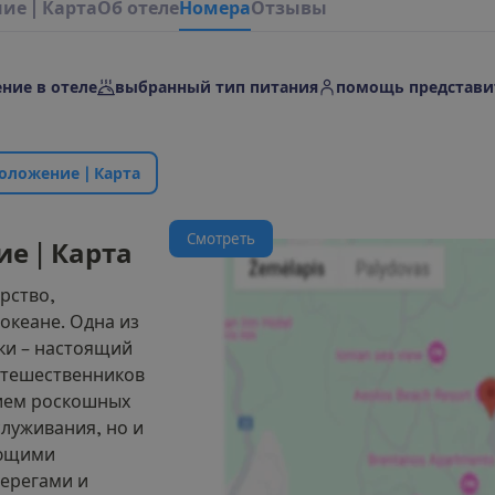
н
и
е
|
К
а
р
т
а
О
б
о
т
е
л
е
Н
о
м
е
р
а
Отзывы
ние в отеле
выбранный тип питания
помощь представи
о
л
о
ж
е
н
и
е
|
К
а
р
т
а
С
м
о
т
р
е
т
ь
и
е
|
К
а
р
т
а
рство,
океане. Одна из
ки – настоящий
утешественников
ием роскошных
луживания, но и
ующими
ерегами и