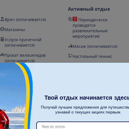
Активный отдых
Врач (оплачивается)
Периодически
проводятся
Магазины
развлекательные
мероприятия
Услуги прачечной
(оплачивается)
Масаж (оплачивается)
Прокат велосипедов
Настольный теннис
(оплачивается)
Дартс
Количество номеров – 214
Волейбол
Ресторан а la carte
(оплачивается)
Водная гимнастика
Гостиница была открыта
Твой отдых начинается здес
2013 г
Пляжный футбол
Получай лучшие предложения для путешеств
узнавай о текущих акциях первым.
Бассейны – 4
Оснащение для тенниса
(оплачивается)
Химчистка (оплачивается)
Теннисный корт