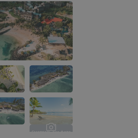
С
м
о
т
р
е
т
ь
в
с
е
ф
о
т
о
(
3
1
)