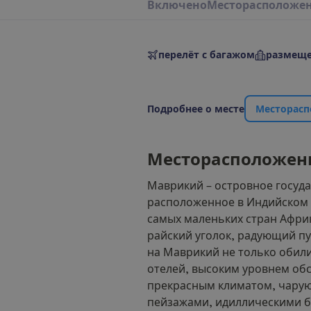
В
к
л
ю
ч
е
н
о
М
е
с
т
о
р
а
с
п
о
л
о
ж
е
перелёт с багажом
размеще
П
о
д
р
о
б
н
е
е
о
м
е
с
т
е
М
е
с
т
о
р
а
с
п
М
е
с
т
о
р
а
с
п
о
л
о
ж
е
н
Маврикий – островное госуда
расположенное в Индийском 
самых маленьких стран Афри
райский уголок, радующий п
на Маврикий не только обил
отелей, высоким уровнем обс
прекрасным климатом, чар
пейзажами, идиллическими б