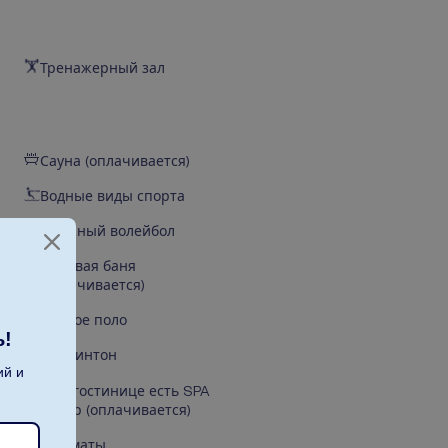
Тренажерный зал
Сауна (оплачивается)
Водные виды спорта
Пляжный волейбол
Паровая баня
(оплачивается)
Водное поло
ь!
Бадминтон
ий и
В гостинице есть SPA
центр (оплачивается)
Шахматы