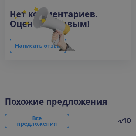
Н
е
т
к
о
м
м
е
н
т
а
р
и
е
в
.
О
ц
е
н
и
т
е
п
е
р
в
ы
м
!
Н
а
п
и
с
а
т
ь
о
т
з
ы
в
Похожие предложения
В
с
е
10
4/
п
р
е
д
л
о
ж
е
н
и
я