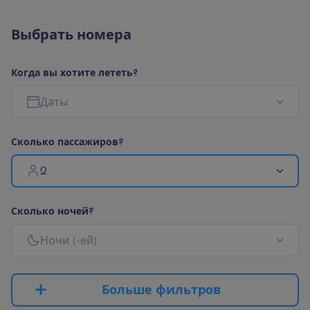
В
ы
б
р
а
т
ь
н
о
м
е
р
а
К
о
г
д
а
в
ы
х
о
т
и
т
е
л
е
т
е
т
ь
?
Д
а
т
ы
С
к
о
л
ь
к
о
п
а
с
с
а
ж
и
р
о
в
?
2
С
к
о
л
ь
к
о
н
о
ч
е
й
?
Н
о
ч
и
(
-
е
й
)
Б
о
л
ь
ш
е
ф
и
л
ь
т
р
о
в