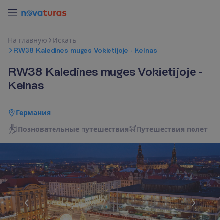
Н
а
г
л
а
в
н
у
ю
И
с
к
а
т
ь
RW38 Kaledines muges Vokietijoje - Kelnas
RW38 Kaledines muges Vokietijoje -
Kelnas
Германия
Позновательные путешествия
П
у
т
е
ш
е
с
т
в
и
я
п
о
л
е
т