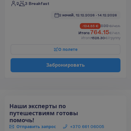
2
3 Breakfast
2 ночей, 
12.12.2026
 - 
14.12.2026
899
-134.85
€
€/чел.
764.15
И
т
о
г
о
:
€/чел.
И
т
о
г
о
1528.30
€/группу
О
п
о
л
е
т
е
З
а
б
р
о
н
и
р
о
в
а
т
ь
Наши эксперты по
путешествиям готовы
помочь!
Отправить запрос
+370 661 06005