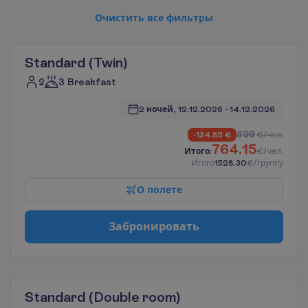
О
ч
и
с
т
и
т
ь
в
с
е
ф
и
л
ь
т
р
ы
Standard
(Twin)
2
3 Breakfast
2 ночей, 
12.12.2026
 - 
14.12.2026
899
-134.85
€
€/чел.
764.15
И
т
о
г
о
:
€/чел.
И
т
о
г
о
1528.30
€/группу
О
п
о
л
е
т
е
З
а
б
р
о
н
и
р
о
в
а
т
ь
Standard
(Double room)