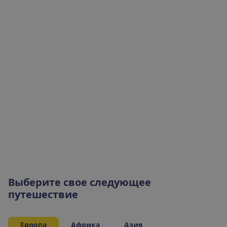
В
ы
б
е
р
и
т
е
с
в
о
е
с
л
е
д
у
ю
щ
е
е
п
у
т
е
ш
е
с
т
в
и
е
Европа
Африка
Азия