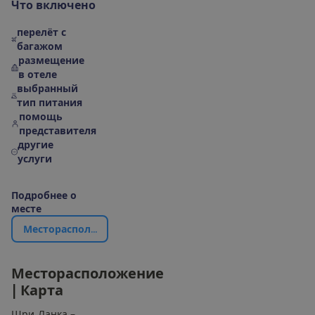
Ч
т
о
в
к
л
ю
ч
е
н
о
перелёт с
багажом
размещение
в отеле
выбранный
тип питания
помощь
представителя
другие
услуги
П
о
д
р
о
б
н
е
е
о
м
е
с
т
е
М
е
с
т
о
р
а
с
п
о
л
о
ж
е
н
и
е
|
К
а
р
т
а
М
е
с
т
о
р
а
с
п
о
л
о
ж
е
н
и
е
|
К
а
р
т
а
Шри-Ланка –