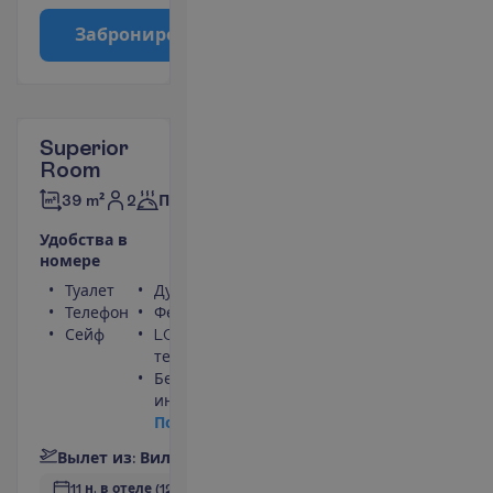
З
а
б
р
о
н
и
р
о
в
а
т
ь
Superior
Room
2
39 m²
Полупансион
У
д
о
б
с
т
в
а
в
н
о
м
е
р
е
Туалет
Душ
Телефон
Фен
Сейф
LCD
телевизор
Беспроводной
интернет
П
о
д
р
о
б
н
е
е
В
ы
л
е
т
и
з
:
В
и
л
ь
н
ю
с
11 н. в отеле
(12 н. всего)