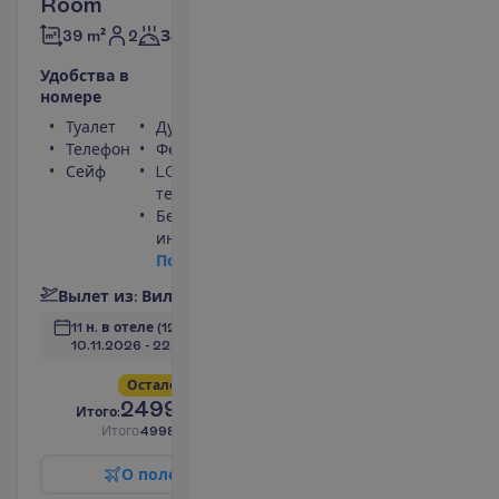
Room
2
39 m²
Завтраки
У
д
о
б
с
т
в
а
в
н
о
м
е
р
е
Туалет
Душ
Телефон
Фен
Сейф
LCD
телевизор
Беспроводной
интернет
П
о
д
р
о
б
н
е
е
В
ы
л
е
т
и
з
:
В
и
л
ь
н
ю
с
11 н. в отеле
(12 н. всего)
10.11.2026
 - 
22.11.2026
О
с
т
а
л
о
с
ь
в
с
е
г
о
4
!
2499.00
И
т
о
г
о
:
€/чел.
И
т
о
г
о
4998.00
€/группу
О
п
о
л
е
т
е