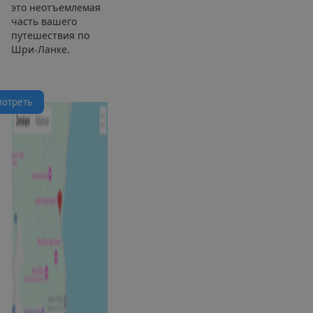
это неотъемлемая
часть вашего
путешествия по
Шри-Ланке.
м
о
т
р
е
т
ь