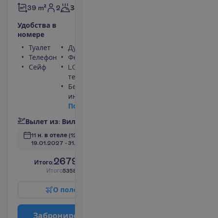
2
39 m²
Завтраки
У
д
о
б
с
т
в
а
в
н
о
м
е
р
е
Туалет
Душ
Телефон
Фен
Сейф
LCD
телевизор
Беспроводной
интернет
П
о
д
р
о
б
н
е
е
В
ы
л
е
т
и
з
:
В
и
л
ь
н
ю
с
11 н. в отеле
(12 н. всего)
19.01.2027
 - 
31.01.2027
2679.00
И
т
о
г
о
:
€/чел.
И
т
о
г
о
5358.00
€/группу
О
п
о
л
е
т
е
З
а
б
р
о
н
и
р
о
в
а
т
ь