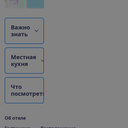
В
а
ж
н
о
з
н
а
т
ь
М
е
с
т
н
а
я
к
у
х
н
я
Ч
т
о
п
о
с
м
о
т
р
е
т
ь
?
О
б
о
т
е
л
е