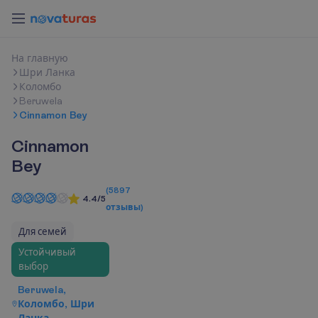
Н
а
г
л
а
в
н
у
ю
Шри Ланка
Коломбо
Beruwela
Cinnamon Bey
Cinnamon
Bey
(
5897
4.4/5
отзывы
)
Для семей
Устойчивый
выбор
Beruwela,
Коломбо, Шри