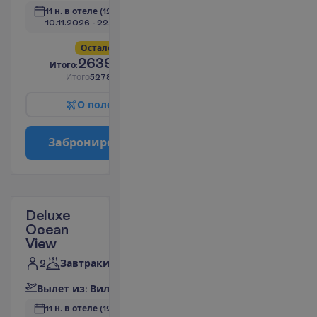
11 н. в отеле
(12 н. всего)
10.11.2026
 - 
22.11.2026
О
с
т
а
л
о
с
ь
в
с
е
г
о
4
!
2639.00
И
т
о
г
о
:
€/чел.
И
т
о
г
о
5278.00
€/группу
О
п
о
л
е
т
е
З
а
б
р
о
н
и
р
о
в
а
т
ь
Deluxe
Ocean
View
2
Завтраки
В
ы
л
е
т
и
з
:
В
и
л
ь
н
ю
с
11 н. в отеле
(12 н. всего)