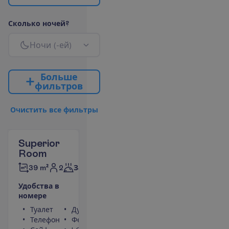
С
к
о
л
ь
к
о
н
о
ч
е
й
?
Н
о
ч
и
(
-
е
й
)
Б
о
л
ь
ш
е
ф
и
л
ь
т
р
о
в
О
ч
и
с
т
и
т
ь
в
с
е
ф
и
л
ь
т
р
ы
Superior
Room
2
39 m²
Завтраки
У
д
о
б
с
т
в
а
в
н
о
м
е
р
е
Туалет
Душ
Телефон
Фен