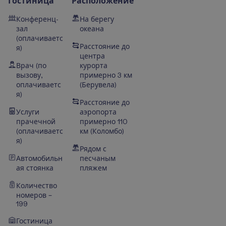
Гостиница
Расположение
Конференц-
На берегу
зал
океана
(оплачиваетс
Расстояние до
я)
центра
Врач (по
курорта
вызову,
примерно 3 км
оплачиваетс
(Берувела)
я)
Расстояние до
Услуги
аэропорта
прачечной
примерно 110
(оплачиваетс
км (Коломбо)
я)
Рядом с
Автомобильн
песчаным
ая стоянка
пляжем
Количество
номеров –
199
Гостиница