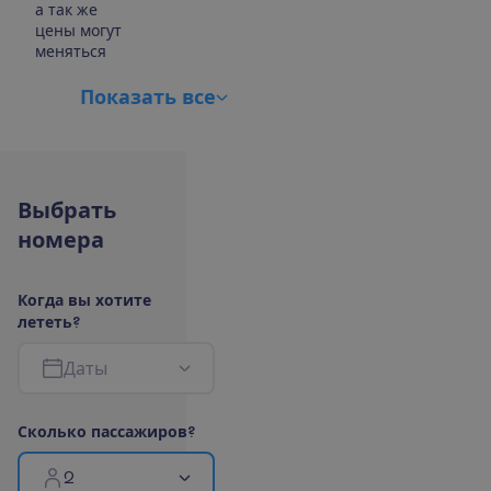
а так же
цены могут
меняться
П
о
к
а
з
а
т
ь
в
с
е
В
ы
б
р
а
т
ь
н
о
м
е
р
а
К
о
г
д
а
в
ы
х
о
т
и
т
е
л
е
т
е
т
ь
?
Д
а
т
ы
С
к
о
л
ь
к
о
п
а
с
с
а
ж
и
р
о
в
?
2