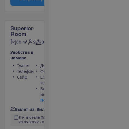
Superior
Room
2
39 m²
Завтраки
У
д
о
б
с
т
в
а
в
н
о
м
е
р
е
Туалет
Душ
Телефон
Фен
Сейф
LCD
телевизор
Беспроводной
интернет
П
о
д
р
о
б
н
е
е
В
ы
л
е
т
и
з
:
В
и
л
ь
н
ю
с
11 н. в отеле
(12 н. всего)
23.02.2027
 - 
07.03.2027