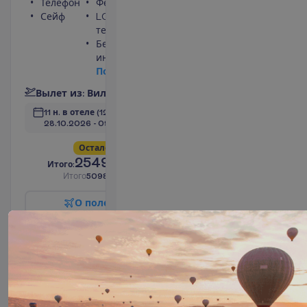
Телефон
Фен
Сейф
LCD
телевизор
Беспроводной
интернет
П
о
д
р
о
б
н
е
е
В
ы
л
е
т
и
з
:
В
и
л
ь
н
ю
с
11 н. в отеле
(12 н. всего)
28.10.2026
 - 
09.11.2026
О
с
т
а
л
о
с
ь
в
с
е
г
о
6
!
2549.00
И
т
о
г
о
:
€/чел.
И
т
о
г
о
5098.00
€/группу
О
п
о
л
е
т
е
З
а
б
р
о
н
и
р
о
в
а
т
ь