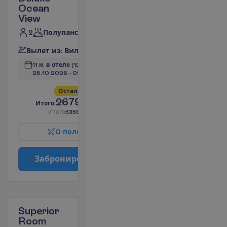
Ocean
View
2
Полупансион
В
ы
л
е
т
и
з
:
В
и
л
ь
н
ю
с
11 н. в отеле
(12 н. всего)
28.10.2026
 - 
09.11.2026
О
с
т
а
л
о
с
ь
в
с
е
г
о
6
!
2679.00
И
т
о
г
о
:
€/чел.
И
т
о
г
о
5358.00
€/группу
О
п
о
л
е
т
е
З
а
б
р
о
н
и
р
о
в
а
т
ь
Superior
Room