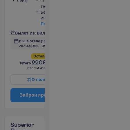
Сейф
LCD
телевизор
Беспроводной
интернет
П
о
д
р
о
б
н
е
е
В
ы
л
е
т
и
з
:
В
и
л
ь
н
ю
с
11 н. в отеле
(12 н. всего)
28.10.2026
 - 
09.11.2026
О
с
т
а
л
о
с
ь
в
с
е
г
о
6
!
2209.00
И
т
о
г
о
:
€/чел.
И
т
о
г
о
4418.00
€/группу
О
п
о
л
е
т
е
З
а
б
р
о
н
и
р
о
в
а
т
ь
Superior