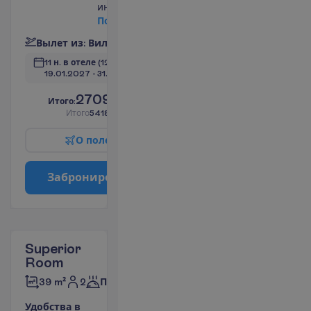
интернет
П
о
д
р
о
б
н
е
е
В
ы
л
е
т
и
з
:
В
и
л
ь
н
ю
с
11 н. в отеле
(12 н. всего)
19.01.2027
 - 
31.01.2027
2709.00
И
т
о
г
о
:
€/чел.
И
т
о
г
о
5418.00
€/группу
О
п
о
л
е
т
е
З
а
б
р
о
н
и
р
о
в
а
т
ь
Superior
Room
2
39 m²
Полупансион
У
д
о
б
с
т
в
а
в