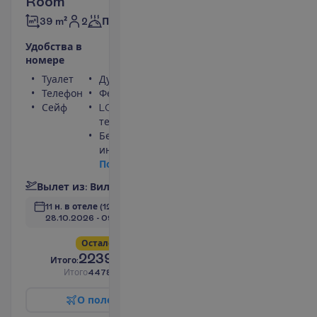
Room
2
39 m²
Полупансион
У
д
о
б
с
т
в
а
в
н
о
м
е
р
е
Туалет
Душ
Телефон
Фен
Сейф
LCD
телевизор
Беспроводной
интернет
П
о
д
р
о
б
н
е
е
В
ы
л
е
т
и
з
:
В
и
л
ь
н
ю
с
11 н. в отеле
(12 н. всего)
28.10.2026
 - 
09.11.2026
О
с
т
а
л
о
с
ь
в
с
е
г
о
6
!
2239.00
И
т
о
г
о
:
€/чел.
И
т
о
г
о
4478.00
€/группу
О
п
о
л
е
т
е