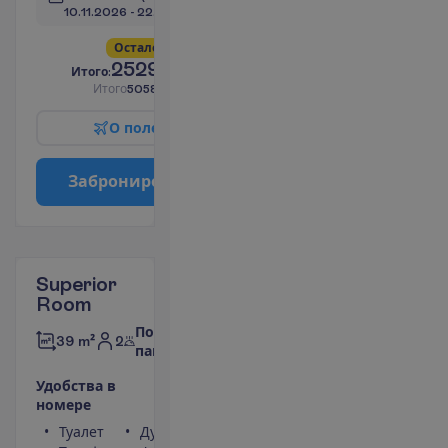
10.11.2026
 - 
22.11.2026
О
с
т
а
л
о
с
ь
в
с
е
г
о
4
!
2529.00
И
т
о
г
о
:
€/чел.
И
т
о
г
о
5058.00
€/группу
О
п
о
л
е
т
е
З
а
б
р
о
н
и
р
о
в
а
т
ь
Superior
Room
Полный
2
39 m²
пансион
У
д
о
б
с
т
в
а
в
н
о
м
е
р
е
Туалет
Душ