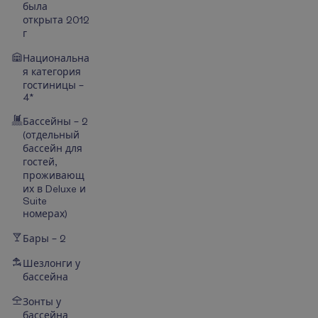
была
открыта 2012
г
Национальна
я категория
гостиницы –
4*
Бассейны – 2
(отдельный
бассейн для
гостей,
проживающ
их в Deluxe и
Suite
номерах)
Бары – 2
Шезлонги у
бассейна
Зонты у
бассейна