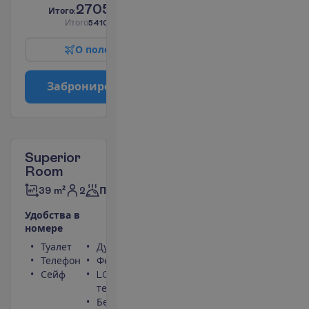
2705.00
И
т
о
г
о
:
€/чел.
И
т
о
г
о
5410.00
€/группу
О
п
о
л
е
т
е
З
а
б
р
о
н
и
р
о
в
а
т
ь
Superior
Room
2
39 m²
Полупансион
У
д
о
б
с
т
в
а
в
н
о
м
е
р
е
Туалет
Душ
Телефон
Фен
Сейф
LCD
телевизор
Беспроводной