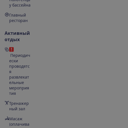
у бассейна
Главный
ресторан
Активный
отдых
Периодич
ески
проводятс
я
развлекат
ельные
мероприя
тия
Тренажер
ный зал
Масаж
(оплачива