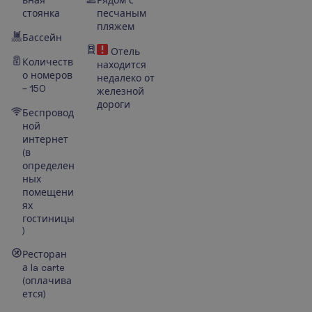
ьная
Рядом с
стоянка
песчаным
пляжем
Бассейн
Отель
Количеств
находится
о номеров
недалеко от
– 150
железной
дороги
Беспровод
ной
интернет
(в
определен
ных
помещени
ях
гостиницы
)
Ресторан
а la carte
(оплачива
ется)