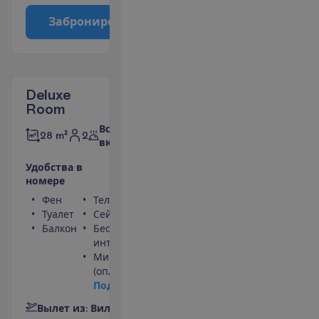
З
а
б
р
о
н
и
р
о
в
а
т
ь
Deluxe
Room
Все
2
28 m²
включено
У
д
о
б
с
т
в
а
в
н
о
м
е
р
е
Фен
Телевизор
Туалет
Сейф
Балкон
Беспроводной
интернет
Мини-бар
(оплачивается)
П
о
д
р
о
б
н
е
е
В
ы
л
е
т
и
з
:
В
и
л
ь
н
ю
с