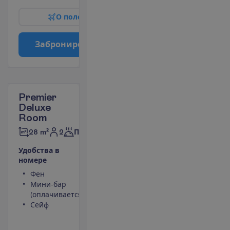
О
п
о
л
е
т
е
З
а
б
р
о
н
и
р
о
в
а
т
ь
Premier
Deluxe
Room
2
28 m²
Полупансион
У
д
о
б
с
т
в
а
в
н
о
м
е
р
е
Фен
Туалет
Мини-бар
Ванна или
(оплачивается)
душ
Сейф
Кондиционер
Балкон
П
о
д
р
о
б
н
е
е