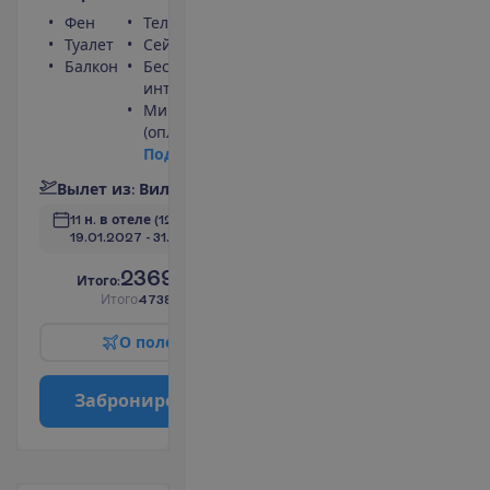
Фен
Телевизор
Туалет
Сейф
Балкон
Беспроводной
интернет
Мини-бар
(оплачивается)
П
о
д
р
о
б
н
е
е
В
ы
л
е
т
и
з
:
В
и
л
ь
н
ю
с
11 н. в отеле
(12 н. всего)
19.01.2027
 - 
31.01.2027
2369.00
И
т
о
г
о
:
€/чел.
И
т
о
г
о
4738.00
€/группу
О
п
о
л
е
т
е
З
а
б
р
о
н
и
р
о
в
а
т
ь