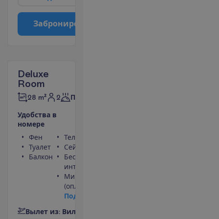
З
а
б
р
о
н
и
р
о
в
а
т
ь
Deluxe
Room
2
28 m²
Полупансион
У
д
о
б
с
т
в
а
в
н
о
м
е
р
е
Фен
Телевизор
Туалет
Сейф
Балкон
Беспроводной
интернет
Мини-бар
(оплачивается)
П
о
д
р
о
б
н
е
е
В
ы
л
е
т
и
з
:
В
и
л
ь
н
ю
с