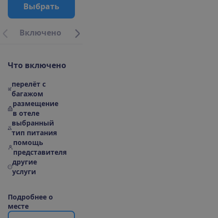
В
ы
б
р
а
т
ь
В
к
л
ю
ч
е
н
о
М
е
с
т
о
р
а
с
п
о
л
о
ж
е
н
и
е
|
К
а
р
т
а
О
б
о
т
е
л
Ч
т
о
в
к
л
ю
ч
е
н
о
перелёт с
багажом
размещение
в отеле
выбранный
тип питания
помощь
представителя
другие
услуги
П
о
д
р
о
б
н
е
е
о
м
е
с
т
е