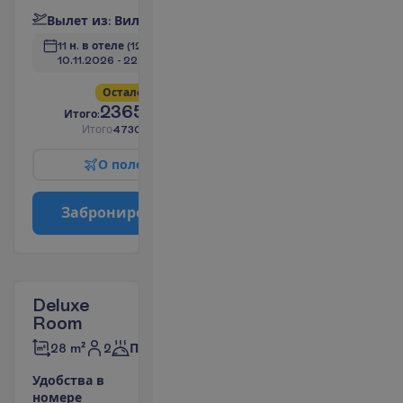
В
ы
л
е
т
и
з
:
В
и
л
ь
н
ю
с
11 н. в отеле
(12 н. всего)
10.11.2026
 - 
22.11.2026
О
с
т
а
л
о
с
ь
в
с
е
г
о
4
!
2365.00
И
т
о
г
о
:
€/чел.
И
т
о
г
о
4730.00
€/группу
О
п
о
л
е
т
е
З
а
б
р
о
н
и
р
о
в
а
т
ь
Deluxe
Room
2
28 m²
Полупансион
У
д
о
б
с
т
в
а
в
н
о
м
е
р
е