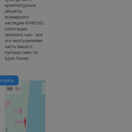
архитектурные
объекты
всемирного
наследия ЮНЕСКО,
плантации
зеленого чая – все
это неотъемлемая
часть вашего
путешествия по
Шри-Ланке.
м
о
т
р
е
т
ь