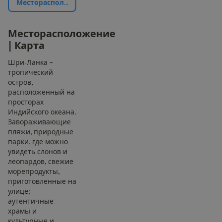
М
е
с
т
о
р
а
с
п
о
л
о
ж
е
н
и
е
|
К
а
р
т
а
М
е
с
т
о
р
а
с
п
о
л
о
ж
е
н
и
е
|
К
а
р
т
а
Шри-Ланка –
тропический
остров,
расположенный на
просторах
Индийского океана.
Завораживающие
пляжи, природные
парки, где можно
увидеть слонов и
леопардов, свежие
морепродукты,
приготовленные на
улице;
аутентичные
храмы и
культурные и