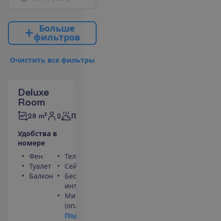
Б
о
л
ь
ш
е
ф
и
л
ь
т
р
о
в
О
ч
и
с
т
и
т
ь
в
с
е
ф
и
л
ь
т
р
ы
Deluxe
Room
2
28 m²
Полупансион
У
д
о
б
с
т
в
а
в
н
о
м
е
р
е
Фен
Телевизор
Туалет
Сейф
Балкон
Беспроводной
интернет
Мини-бар
(оплачивается)
П
о
д
р
о
б
н
е
е