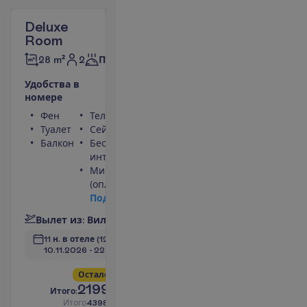
Deluxe
Room
2
28 m²
Полупансион
У
д
о
б
с
т
в
а
в
н
о
м
е
р
е
Фен
Телевизор
Туалет
Сейф
Балкон
Беспроводной
интернет
Мини-бар
(оплачивается)
П
о
д
р
о
б
н
е
е
В
ы
л
е
т
и
з
:
В
и
л
ь
н
ю
с
11 н. в отеле
(12 н. всего)
10.11.2026
 - 
22.11.2026
О
с
т
а
л
о
с
ь
в
с
е
г
о
4
!
2199.00
И
т
о
г
о
:
€/чел.
И
т
о
г
о
4398.00
€/группу