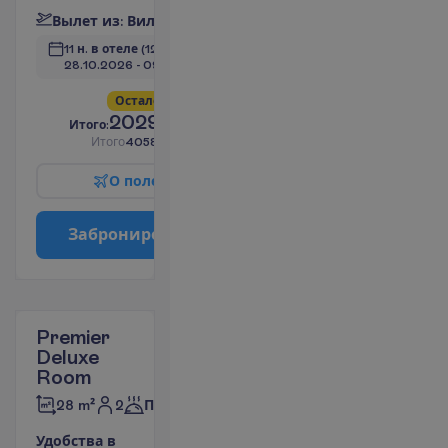
В
ы
л
е
т
и
з
:
В
и
л
ь
н
ю
с
11 н. в отеле
(12 н. всего)
28.10.2026
 - 
09.11.2026
О
с
т
а
л
о
с
ь
в
с
е
г
о
6
!
2029.00
И
т
о
г
о
:
€/чел.
И
т
о
г
о
4058.00
€/группу
О
п
о
л
е
т
е
З
а
б
р
о
н
и
р
о
в
а
т
ь
Premier
Deluxe
Room
2
28 m²
Полупансион
У
д
о
б
с
т
в
а
в