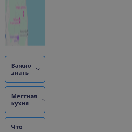
В
а
ж
н
о
з
н
а
т
ь
М
е
с
т
н
а
я
к
у
х
н
я
Ч
т
о