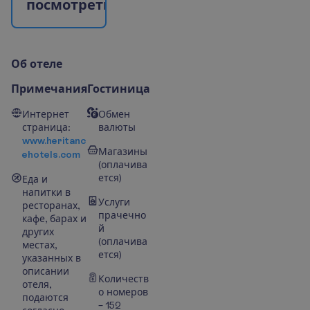
п
о
с
м
о
т
р
е
т
ь
?
О
б
о
т
е
л
е
Примечания
Гостиница
Интернет
Обмен
страница:
валюты
www.heritanc
Магазины
ehotels.com
(оплачива
ется)
Еда и
напитки в
Услуги
ресторанах,
прачечно
кафе, барах и
й
других
(оплачива
местах,
ется)
указанных в
описании
Количеств
отеля,
о номеров
подаются
– 152