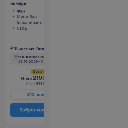
н
о
м
е
р
е
Фен
Туалет
Мини-бар
Ванна или
(оплачивается)
душ
Сейф
Кондиционер
Балкон
П
о
д
р
о
б
н
е
е
В
ы
л
е
т
и
з
:
В
и
л
ь
н
ю
с
11 н. в отеле
(12 н. всего)
28.10.2026
 - 
09.11.2026
О
с
т
а
л
о
с
ь
в
с
е
г
о
6
!
2195.00
И
т
о
г
о
:
€/чел.
И
т
о
г
о
4390.00
€/группу
О
п
о
л
е
т
е
З
а
б
р
о
н
и
р
о
в
а
т
ь