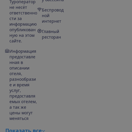
Туроператор
не несёт
Беспровод
ответственно
ной
сти за
интернет
информацию
опубликован
Главный
ную на этом
ресторан
сайте.
Информация
предоставле
нная в
описании
отеля,
разнообрази
е и время
услуг,
предоставля
емых отелем,
а так же
цены могут
меняться
П
о
к
а
з
а
т
ь
в
с
е