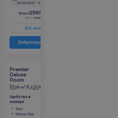
23.02.2027
 - 
07.03.2027
2565.00
И
т
о
г
о
:
€/чел.
И
т
о
г
о
5130.00
€/группу
О
п
о
л
е
т
е
З
а
б
р
о
н
и
р
о
в
а
т
ь
Premier
Deluxe
Room
2
28 m²
Полупансион
У
д
о
б
с
т
в
а
в
н
о
м
е
р
е
Фен
Туалет
Мини-бар
Ванна или