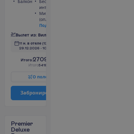
Балкон
Беспроводной
интернет
Мини-бар
(оплачивается)
П
о
д
р
о
б
н
е
е
В
ы
л
е
т
и
з
:
В
и
л
ь
н
ю
с
11 н. в отеле
(12 н. всего)
29.12.2026
 - 
10.01.2027
2709.00
И
т
о
г
о
:
€/чел.
И
т
о
г
о
5418.00
€/группу
О
п
о
л
е
т
е
З
а
б
р
о
н
и
р
о
в
а
т
ь
Premier
Deluxe