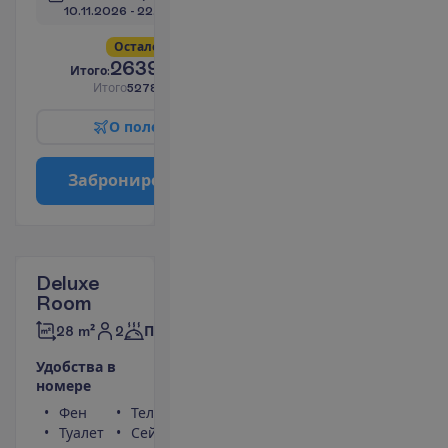
10.11.2026
 - 
22.11.2026
О
с
т
а
л
о
с
ь
в
с
е
г
о
4
!
2639.00
И
т
о
г
о
:
€/чел.
И
т
о
г
о
5278.00
€/группу
О
п
о
л
е
т
е
З
а
б
р
о
н
и
р
о
в
а
т
ь
Deluxe
Room
2
28 m²
Полупансион
У
д
о
б
с
т
в
а
в
н
о
м
е
р
е
Фен
Телевизор
Туалет
Сейф