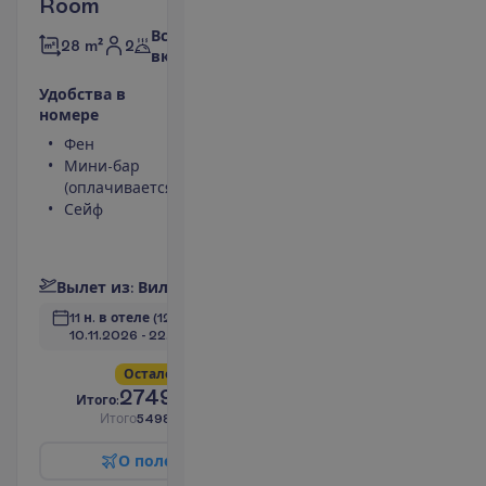
Room
Все
2
28 m²
включено
У
д
о
б
с
т
в
а
в
н
о
м
е
р
е
Фен
Туалет
Мини-бар
Ванна или
(оплачивается)
душ
Сейф
Кондиционер
Балкон
П
о
д
р
о
б
н
е
е
В
ы
л
е
т
и
з
:
В
и
л
ь
н
ю
с
11 н. в отеле
(12 н. всего)
10.11.2026
 - 
22.11.2026
О
с
т
а
л
о
с
ь
в
с
е
г
о
4
!
2749.00
И
т
о
г
о
:
€/чел.
И
т
о
г
о
5498.00
€/группу
О
п
о
л
е
т
е