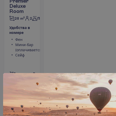
Premier
Deluxe
Room
2
28 m²
Полупансион
У
д
о
б
с
т
в
а
в
н
о
м
е
р
е
Фен
Туалет
Мини-бар
Ванна или
(оплачивается)
душ
Сейф
Кондиционер
Балкон
П
о
д
р
о
б
н
е
е
В
ы
л
е
т
и
з
:
В
и
л
ь
н
ю
с
11 н. в отеле
(12 н. всего)
19.01.2027
 - 
31.01.2027
2535.00
И
т
о
г
о
:
€/чел.
И
т
о
г
о
5070.00
€/группу
О
п
о
л
е
т
е