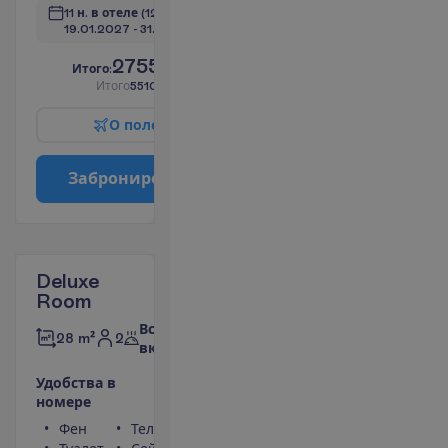
11 н. в отеле
(12 н. всего)
19.01.2027
 - 
31.01.2027
2755.00
И
т
о
г
о
:
€/чел.
И
т
о
г
о
5510.00
€/группу
О
п
о
л
е
т
е
З
а
б
р
о
н
и
р
о
в
а
т
ь
Deluxe
Room
Все
2
28 m²
включено
У
д
о
б
с
т
в
а
в
н
о
м
е
р
е
Фен
Телевизор