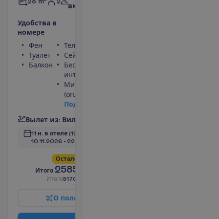
2
28 m²
включено
У
д
о
б
с
т
в
а
в
н
о
м
е
р
е
Фен
Телевизор
Туалет
Сейф
Балкон
Беспроводной
интернет
Мини-бар
(оплачивается)
П
о
д
р
о
б
н
е
е
В
ы
л
е
т
и
з
:
В
и
л
ь
н
ю
с
11 н. в отеле
(12 н. всего)
10.11.2026
 - 
22.11.2026
О
с
т
а
л
о
с
ь
в
с
е
г
о
4
!
2585.00
И
т
о
г
о
:
€/чел.
И
т
о
г
о
5170.00
€/группу
О
п
о
л
е
т
е