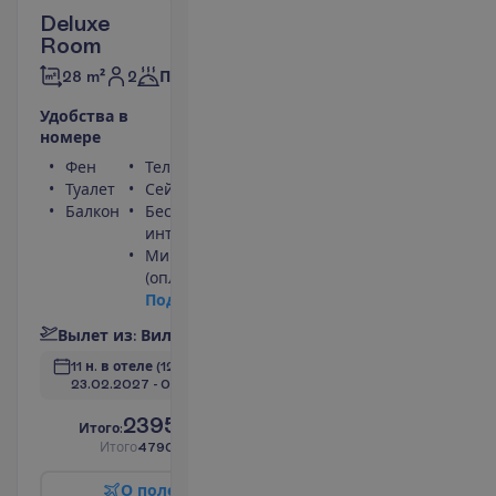
Deluxe
Room
2
28 m²
Полупансион
У
д
о
б
с
т
в
а
в
н
о
м
е
р
е
Фен
Телевизор
Туалет
Сейф
Балкон
Беспроводной
интернет
Мини-бар
(оплачивается)
П
о
д
р
о
б
н
е
е
В
ы
л
е
т
и
з
:
В
и
л
ь
н
ю
с
11 н. в отеле
(12 н. всего)
23.02.2027
 - 
07.03.2027
2395.00
И
т
о
г
о
:
€/чел.
И
т
о
г
о
4790.00
€/группу
О
п
о
л
е
т
е