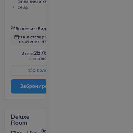
(оплачивается)
душ
Сейф
Кондиционер
Балкон
П
о
д
р
о
б
н
е
е
В
ы
л
е
т
и
з
:
В
и
л
ь
н
ю
с
11 н. в отеле
(12 н. всего)
05.01.2027
 - 
17.01.2027
2575.00
И
т
о
г
о
:
€/чел.
И
т
о
г
о
5150.00
€/группу
О
п
о
л
е
т
е
З
а
б
р
о
н
и
р
о
в
а
т
ь
Deluxe
Room
Все