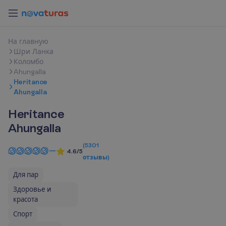
Н
а
г
л
а
в
н
у
ю
Шри Ланка
Коломбо
Ahungalla
Heritance
Ahungalla
Heritance
Ahungalla
(
5301
4.6/5
отзывы
)
Для пар
Здоровье и
красота
Спорт