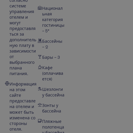
согласно
системе
Национал
управления
ьная
отелем и
категория
могут
гостиницы
предоставля
– 5*
ться за
дополнитель
Бассейны
ную плату в
– 2
зависимости
от
Бары – 3
выбранного
Кафе
плана
(оплачива
питания.
ется)
Информация
Шезлонги
на этом
у бассейна
сайте
предоставле
Зонты у
на отелем и
бассейна
может быть
изменена со
Пляжные
стороны
полотенца
отеля.
у бассейна