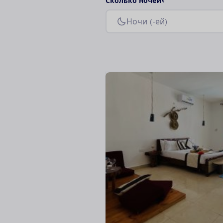
С
к
о
л
ь
к
о
н
о
ч
е
й
?
Н
о
ч
и
(
-
е
й
)