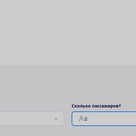
С
к
о
л
ь
к
о
п
а
с
с
а
ж
и
р
о
в
?
2