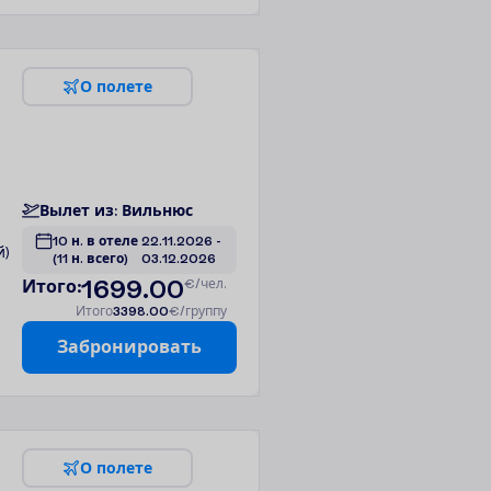
О
п
о
л
е
т
е
В
ы
л
е
т
и
з
:
В
и
л
ь
н
ю
с
10 н. в отеле
22.11.2026
 - 
й)
(11 н. всего)
03.12.2026
1699.00
И
т
о
г
о
:
€/чел.
И
т
о
г
о
3398.00
€/группу
З
а
б
р
о
н
и
р
о
в
а
т
ь
О
п
о
л
е
т
е