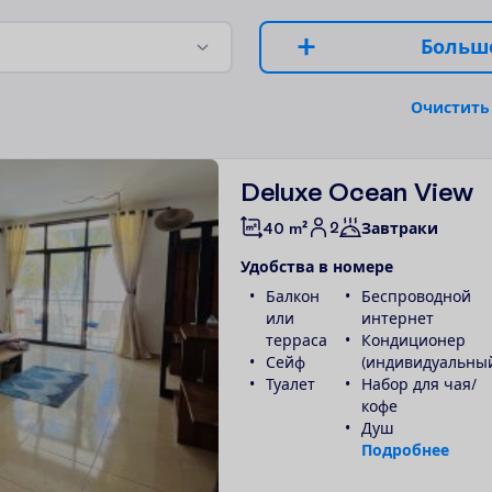
Б
о
л
ь
ш
О
ч
и
с
т
и
т
ь
Deluxe Ocean View
2
40 m²
Завтраки
У
д
о
б
с
т
в
а
в
н
о
м
е
р
е
Балкон
Беспроводной
или
интернет
терраса
Кондиционер
Сейф
(индивидуальны
Туалет
Набор для чая/
кофе
Душ
П
о
д
р
о
б
н
е
е