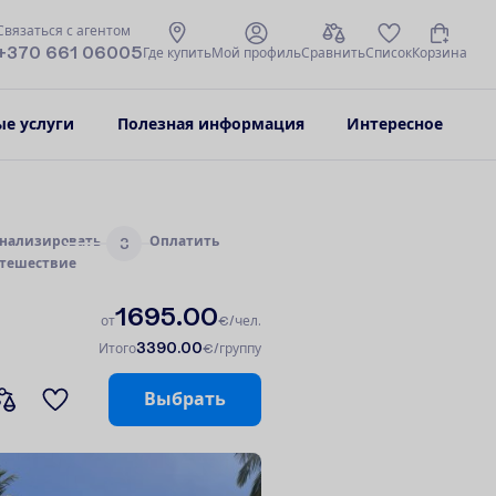
С
в
я
з
а
т
ь
с
я
с
а
г
е
н
т
о
м
+370 661 06005
Г
д
е
к
у
п
и
т
ь
М
о
й
п
р
о
ф
и
л
ь
С
р
а
в
н
и
т
ь
С
п
и
с
о
к
К
о
р
з
и
н
а
е услуги
Полезная информация
Интересное
н
а
л
и
з
и
р
о
в
а
т
ь
О
п
л
а
т
и
т
ь
3
т
е
ш
е
с
т
в
и
е
1695.00
о
т
€/чел.
3390.00
И
т
о
г
о
€/группу
В
ы
б
р
а
т
ь