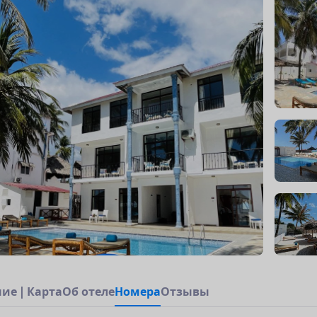
н
и
е
|
К
а
р
т
а
О
б
о
т
е
л
е
Н
о
м
е
р
а
Отзывы