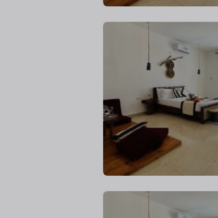
С
м
о
т
р
е
т
ь
в
с
е
ф
о
т
о
(
3
)
С
м
о
т
р
е
т
ь
в
с
е
ф
о
т
о
(
3
)