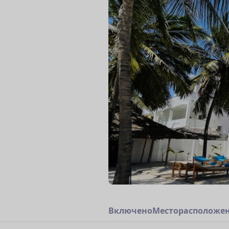
В
к
л
ю
ч
е
н
о
М
е
с
т
о
р
а
с
п
о
л
о
ж
е