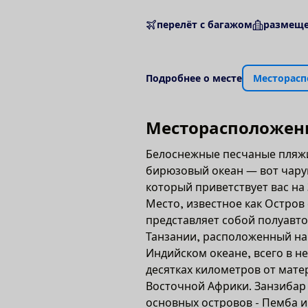
перелёт с багажом
размеще
П
о
д
р
о
б
н
е
е
о
м
е
с
т
е
М
е
с
т
о
р
а
с
п
М
е
с
т
о
р
а
с
п
о
л
о
ж
е
н
Белоснежные песчаные пляж
бирюзовый океан — вот чар
который приветствует вас на
Место, известное как Остров
представляет собой полуавт
Танзании, расположенный на
Индийском океане, всего в н
десятках километров от мате
Восточной Африки. Занзибар 
основных островов - Пемба и