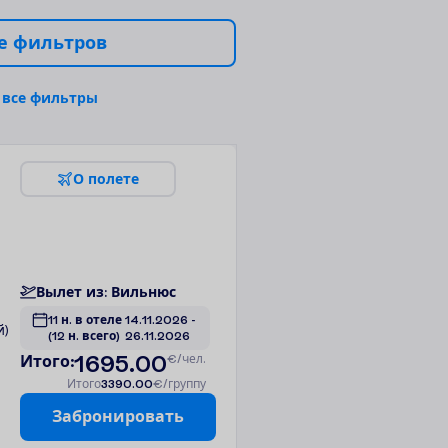
е
ф
и
л
ь
т
р
о
в
в
с
е
ф
и
л
ь
т
р
ы
О
п
о
л
е
т
е
В
ы
л
е
т
и
з
:
В
и
л
ь
н
ю
с
11 н. в отеле
14.11.2026
 - 
й)
(12 н. всего)
26.11.2026
1695.00
И
т
о
г
о
:
€/чел.
И
т
о
г
о
3390.00
€/группу
З
а
б
р
о
н
и
р
о
в
а
т
ь