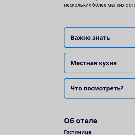
нескольких более мелких ост
В
а
ж
н
о
з
н
а
т
ь
М
е
с
т
н
а
я
к
у
х
н
я
Ч
т
о
п
о
с
м
о
т
р
е
т
ь
?
О
б
о
т
е
л
е
Гостиница