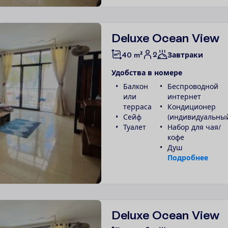
Deluxe Ocean View
2
40 m²
Завтраки
У
д
о
б
с
т
в
а
в
н
о
м
е
р
е
Балкон
Беспроводной
или
интернет
терраса
Кондиционер
Сейф
(индивидуальны
Туалет
Набор для чая/
кофе
Душ
П
о
д
р
о
б
н
е
е
Deluxe Ocean View