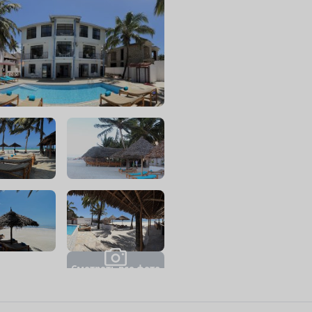
С
м
о
т
р
е
т
ь
в
с
е
ф
о
т
о
(
1
0
)