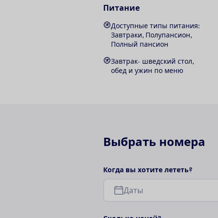
Питание
Доступные типы питания:
Завтраки, Полупансион,
Полный пансион
Завтрак- шведский стол,
обед и ужин по меню
В
ы
б
р
а
т
ь
н
о
м
е
р
а
К
о
г
д
а
в
ы
х
о
т
и
т
е
л
е
т
е
т
ь
?
Д
а
т
ы