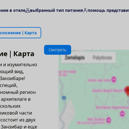
ние в отеле
выбранный тип питания
помощь представи
о
л
о
ж
е
н
и
е
|
К
а
р
т
а
С
м
о
т
р
е
т
ь
и
е
|
К
а
р
т
а
и и изумительно
ующий вид,
 Занзибаре!
 специй,
ономный регион
 архипелаге в
ескольких
риковой части
состоит из двух
 Занзибар и еще