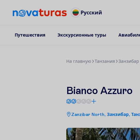
Русский
Путешествия
Экскурсионные туры
Авиабил
Н
а
г
л
а
в
н
у
ю
Танзания
Занзибар
Bianco Azzuro
Zanzibar North, Занзибар, Та