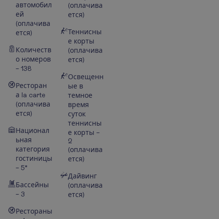
автомобил
(оплачива
ей
ется)
(оплачива
Теннисны
ется)
е корты
Количеств
(оплачива
о номеров
ется)
– 138
Освещенн
Ресторан
ые в
а la carte
темное
(оплачива
время
ется)
суток
теннисны
Национал
е корты –
ьная
2
категория
(оплачива
гостиницы
ется)
– 5*
Дайвинг
Бассейны
(оплачива
– 3
ется)
Рестораны