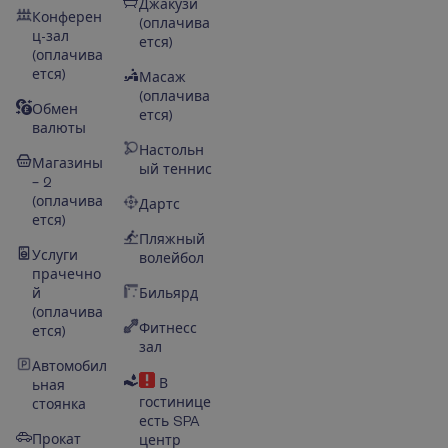
Джакузи
Конферен
(оплачива
ц-зал
ется)
(оплачива
ется)
Масаж
(оплачива
Обмен
ется)
валюты
Настольн
Магазины
ый теннис
– 2
(оплачива
Дартс
ется)
Пляжный
Услуги
волейбол
прачечно
й
Бильярд
(оплачива
Фитнесс
ется)
зал
Автомобил
В
ьная
гостинице
стоянка
есть SPA
Прокат
центр