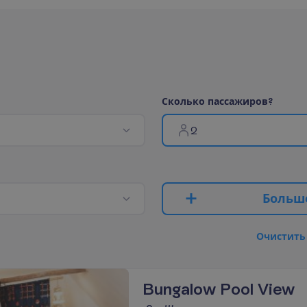
С
к
о
л
ь
к
о
п
а
с
с
а
ж
и
р
о
в
?
2
Б
о
л
ь
ш
О
ч
и
с
т
и
т
ь
Bungalow Pool View