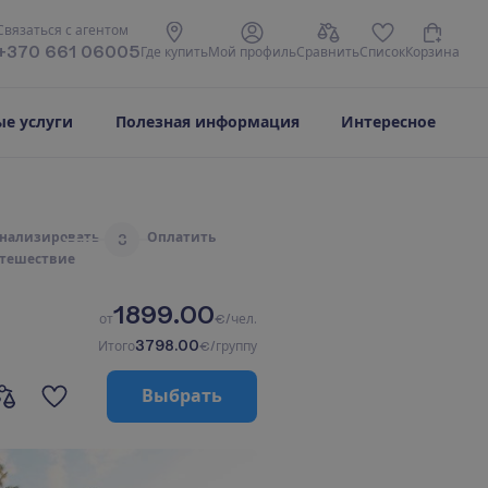
С
в
я
з
а
т
ь
с
я
с
а
г
е
н
т
о
м
+370 661 06005
Г
д
е
к
у
п
и
т
ь
М
о
й
п
р
о
ф
и
л
ь
С
р
а
в
н
и
т
ь
С
п
и
с
о
к
К
о
р
з
и
н
а
е услуги
Полезная информация
Интересное
н
а
л
и
з
и
р
о
в
а
т
ь
О
п
л
а
т
и
т
ь
3
т
е
ш
е
с
т
в
и
е
1899.00
о
т
€/чел.
3798.00
И
т
о
г
о
€/группу
В
ы
б
р
а
т
ь