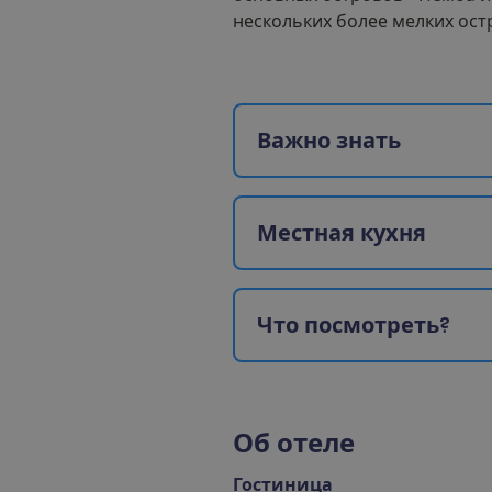
нескольких более мелких ост
В
а
ж
н
о
з
н
а
т
ь
М
е
с
т
н
а
я
к
у
х
н
я
Ч
т
о
п
о
с
м
о
т
р
е
т
ь
?
О
б
о
т
е
л
е
Гостиница