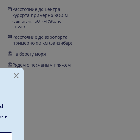
Расстояние до центра
курорта примерно 900 м
(Jambiani), 56 км (Stone
Town)
Расстояние до аэропорта
примерно 58 км (Занзибар)
На берегу моря
Рядом с песчаным пляжем
ь!
ий и