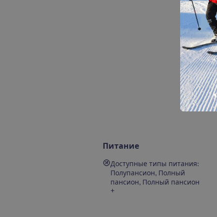
Питание
Доступные типы питания:
Полупансион, Полный
пансион, Полный пансион
+