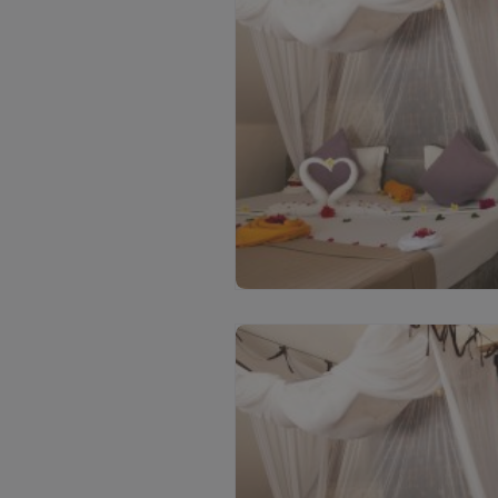
С
м
о
т
р
е
т
ь
в
с
е
ф
о
т
о
(
6
)