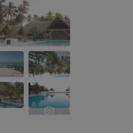
С
м
о
т
р
е
т
ь
в
с
е
ф
о
т
о
(
9
)