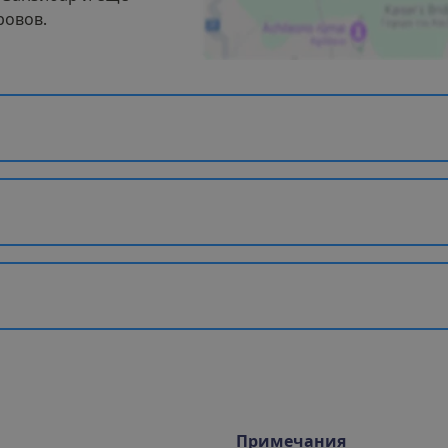
ровов.
Примечания