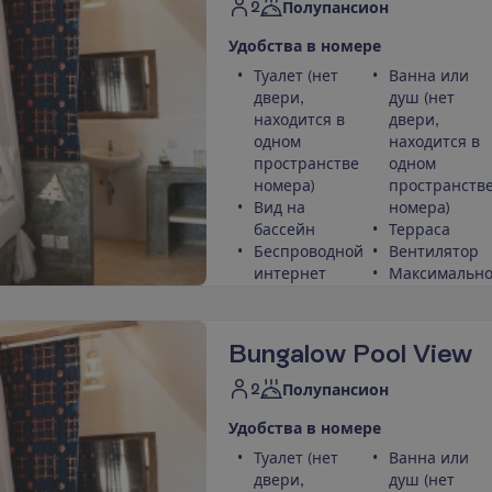
2
Полупансион
У
д
о
б
с
т
в
а
в
н
о
м
е
р
е
Туалет (нет
Ванна или
двери,
душ (нет
находится в
двери,
одном
находится в
пространстве
одном
номера)
пространств
Вид на
номера)
бассейн
Терраса
Беспроводной
Вентилятор
интернет
Максимальн
размещение 
– 0
П
о
д
р
о
б
н
е
е
Bungalow Pool View
2
Полупансион
У
д
о
б
с
т
в
а
в
н
о
м
е
р
е
Туалет (нет
Ванна или
двери,
душ (нет