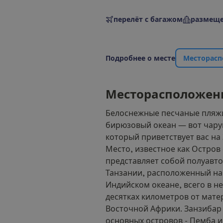
перелёт с багажом
размеще
П
о
д
р
о
б
н
е
е
о
м
е
с
т
е
М
е
с
т
о
р
а
с
п
М
е
с
т
о
р
а
с
п
о
л
о
ж
е
н
Белоснежные песчаные пляж
бирюзовый океан — вот чар
который приветствует вас на
Место, известное как Остров
представляет собой полуавт
Танзании, расположенный на
Индийском океане, всего в н
десятках километров от мате
Восточной Африки. Занзибар 
основных островов - Пемба и