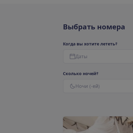
В
ы
б
р
а
т
ь
н
о
м
е
р
а
К
о
г
д
а
в
ы
х
о
т
и
т
е
л
е
т
е
т
ь
?
Д
а
т
ы
С
к
о
л
ь
к
о
н
о
ч
е
й
?
Н
о
ч
и
(
-
е
й
)