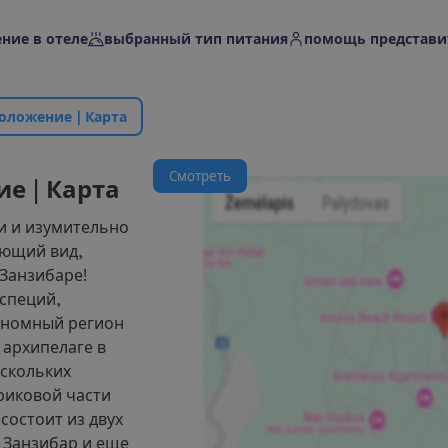
ние в отеле
выбранный тип питания
помощь представи
о
л
о
ж
е
н
и
е
|
К
а
р
т
а
С
м
о
т
р
е
т
ь
и
е
|
К
а
р
т
а
и и изумительно
ующий вид,
 Занзибаре!
 специй,
ономный регион
 архипелаге в
ескольких
риковой части
состоит из двух
 Занзибар и еще