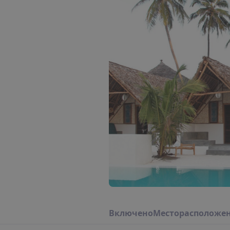
В
к
л
ю
ч
е
н
о
М
е
с
т
о
р
а
с
п
о
л
о
ж
е