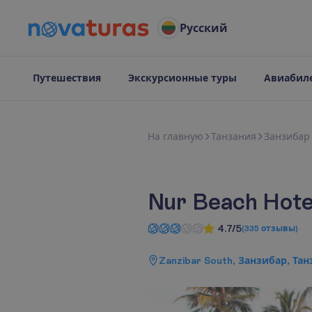
Русский
Путешествия
Экскурсионные туры
Авиабил
Н
а
г
л
а
в
н
у
ю
Танзания
Занзибар
Nur Beach Hote
4.7/5
(
335
отзывы
)
Zanzibar South, Занзибар, Та