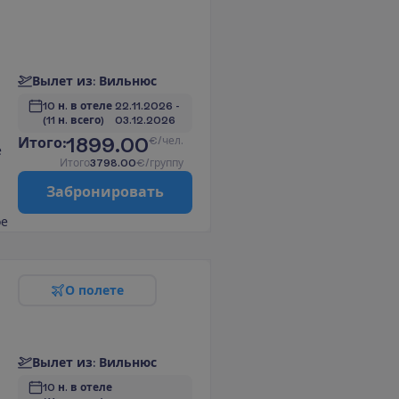
В
ы
л
е
т
и
з
:
В
и
л
ь
н
ю
с
10 н. в отеле
22.11.2026
 - 
(11 н. всего)
03.12.2026
1899.00
И
т
о
г
о
:
€/чел.
е
И
т
о
г
о
3798.00
€/группу
З
а
б
р
о
н
и
р
о
в
а
т
ь
ое
2
О
п
о
л
е
т
е
В
ы
л
е
т
и
з
:
В
и
л
ь
н
ю
с
10 н. в отеле