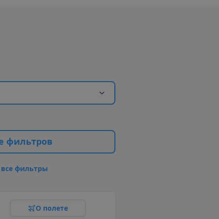
е
ф
и
л
ь
т
р
о
в
в
с
е
ф
и
л
ь
т
р
ы
О
п
о
л
е
т
е