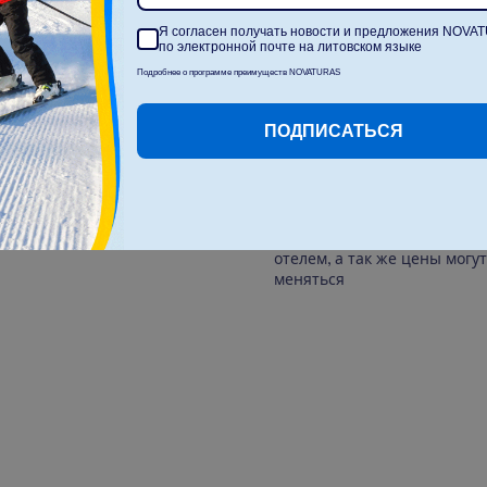
стороны отеля.
Я согласен получать новости и предложения NOVA
Туроператор не несёт
по электронной почте на литовском языке
ответственности за
Подробнее о программе преимуществ NOVATURAS
информацию
опубликованную на этом
сайте.
ПОДПИСАТЬСЯ
Информация
предоставленная в
описании отеля,
разнообразие и время
услуг, предоставляемых
отелем, а так же цены могут
меняться