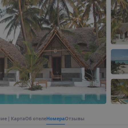
н
и
е
|
К
а
р
т
а
О
б
о
т
е
л
е
Н
о
м
е
р
а
Отзывы