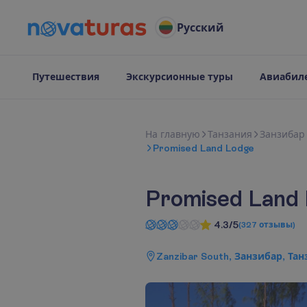
Русский
Путешествия
Экскурсионные туры
Авиабил
Н
а
г
л
а
в
н
у
ю
Танзания
Занзибар
Promised Land Lodge
Promised Land
4.3/5
(
327
отзывы
)
Zanzibar South, Занзибар, Та