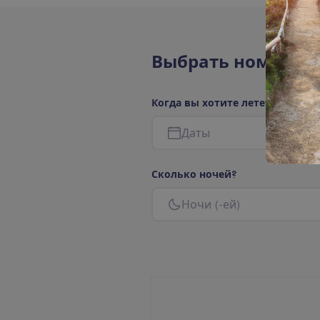
В
ы
б
р
а
т
ь
н
о
м
е
р
а
К
о
г
д
а
в
ы
х
о
т
и
т
е
л
е
т
е
т
ь
?
Д
а
т
ы
С
к
о
л
ь
к
о
н
о
ч
е
й
?
Н
о
ч
и
(
-
е
й
)