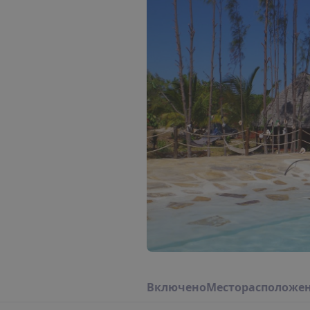
В
к
л
ю
ч
е
н
о
М
е
с
т
о
р
а
с
п
о
л
о
ж
е