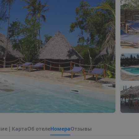
н
и
е
|
К
а
р
т
а
О
б
о
т
е
л
е
Н
о
м
е
р
а
Отзывы