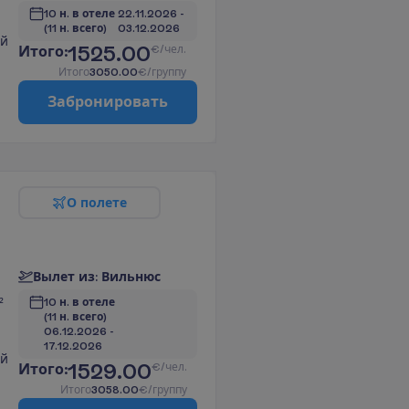
10 н. в отеле
22.11.2026
 - 
(11 н. всего)
03.12.2026
ой
1525.00
И
т
о
г
о
:
€/чел.
И
т
о
г
о
3050.00
€/группу
З
а
б
р
о
н
и
р
о
в
а
т
ь
О
п
о
л
е
т
е
В
ы
л
е
т
и
з
:
В
и
л
ь
н
ю
с
10 н. в отеле
²
(11 н. всего)
06.12.2026
 - 
17.12.2026
ой
1529.00
И
т
о
г
о
:
€/чел.
И
т
о
г
о
3058.00
€/группу