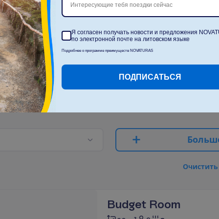
Интересующие тебя поездки сейчас
Я согласен получать новости и предложения NOVA
по электронной почте на литовском языке
Подробнее о программе преимуществ NOVATURAS
С
к
о
л
ь
к
о
п
а
с
с
а
ж
и
р
о
в
?
ПОДПИСАТЬСЯ
2
Б
о
л
ь
ш
О
ч
и
с
т
и
т
ь
Budget Room