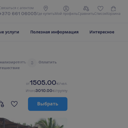
С
в
я
з
а
т
ь
с
я
с
а
г
е
н
т
о
м
+370 661 06005
Г
д
е
к
у
п
и
т
ь
М
о
й
п
р
о
ф
и
л
ь
С
р
а
в
н
и
т
ь
С
п
и
с
о
к
К
о
р
з
и
н
а
е услуги
Полезная информация
Интересное
н
а
л
и
з
и
р
о
в
а
т
ь
О
п
л
а
т
и
т
ь
3
т
е
ш
е
с
т
в
и
е
1505.00
о
т
€/чел.
3010.00
И
т
о
г
о
€/группу
В
ы
б
р
а
т
ь