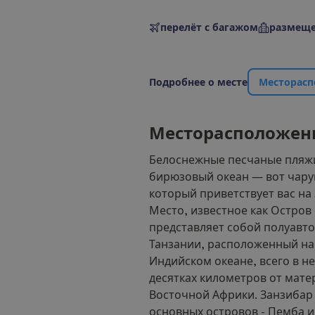
перелёт с багажом
размеще
П
о
д
р
о
б
н
е
е
о
м
е
с
т
е
М
е
с
т
о
р
а
с
п
М
е
с
т
о
р
а
с
п
о
л
о
ж
е
н
Белоснежные песчаные пляж
бирюзовый океан — вот чар
который приветствует вас на
Место, известное как Остров
представляет собой полуавт
Танзании, расположенный на
Индийском океане, всего в н
десятках километров от мате
Восточной Африки. Занзибар 
основных островов - Пемба и