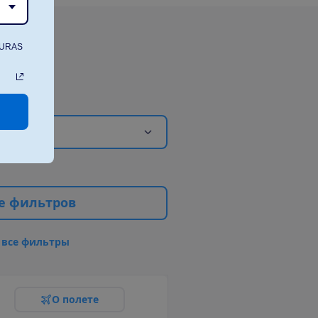
TURAS
е
ф
и
л
ь
т
р
о
в
в
с
е
ф
и
л
ь
т
р
ы
О
п
о
л
е
т
е