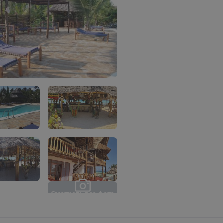
С
м
о
т
р
е
т
ь
в
с
е
ф
о
т
о
(
1
0
)