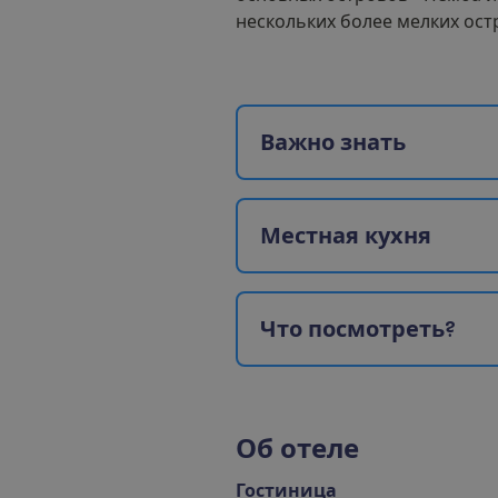
нескольких более мелких ост
В
а
ж
н
о
з
н
а
т
ь
М
е
с
т
н
а
я
к
у
х
н
я
Ч
т
о
п
о
с
м
о
т
р
е
т
ь
?
О
б
о
т
е
л
е
Гостиница