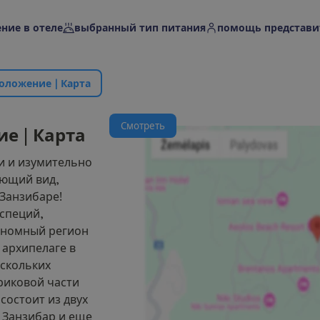
ние в отеле
выбранный тип питания
помощь представи
о
л
о
ж
е
н
и
е
|
К
а
р
т
а
С
м
о
т
р
е
т
ь
и
е
|
К
а
р
т
а
и и изумительно
ующий вид,
 Занзибаре!
 специй,
ономный регион
 архипелаге в
ескольких
риковой части
состоит из двух
 Занзибар и еще