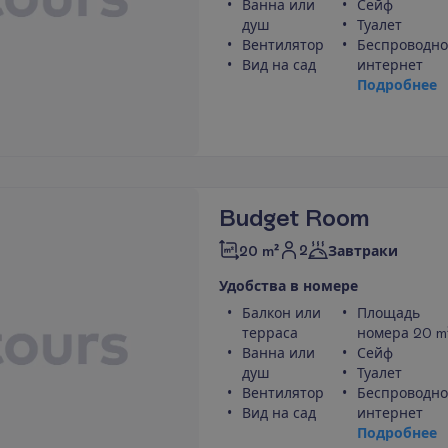
Ванна или
Сейф
душ
Туалет
Вентилятор
Беспроводн
Вид на сад
интернет
П
о
д
р
о
б
н
е
е
Budget Room
2
20 m²
Завтраки
У
д
о
б
с
т
в
а
в
н
о
м
е
р
е
Балкон или
Площадь
терраса
номера 20 m
Ванна или
Сейф
душ
Туалет
Вентилятор
Беспроводн
Вид на сад
интернет
П
о
д
р
о
б
н
е
е