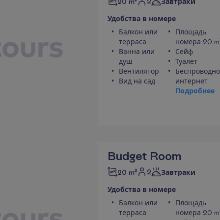
2
20 m²
Завтраки
У
д
о
б
с
т
в
а
в
н
о
м
е
р
е
Балкон или
Площадь
терраса
номера 20 m
Ванна или
Сейф
душ
Туалет
Вентилятор
Беспроводн
Вид на сад
интернет
П
о
д
р
о
б
н
е
е
Budget Room
2
20 m²
Завтраки
У
д
о
б
с
т
в
а
в
н
о
м
е
р
е
Балкон или
Площадь
терраса
номера 20 m