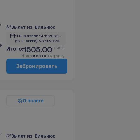
²
В
ы
л
е
т
и
з
:
В
и
л
ь
н
ю
с
11 н. в отеле
14.11.2026
 - 
(12 н. всего)
26.11.2026
ой
1505.00
И
т
о
г
о
:
€/чел.
И
т
о
г
о
3010.00
€/группу
З
а
б
р
о
н
и
р
о
в
а
т
ь
О
п
о
л
е
т
е
²
В
ы
л
е
т
и
з
:
В
и
л
ь
н
ю
с