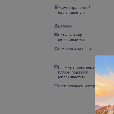
Услуги прачечной
(оплачивается)
Бассейн
Пляжный Бар
(оплачивается)
Шезлонги на пляже
Пляжные полотенца на
пляже- под залог
(оплачивается)
Беспроводной интернет