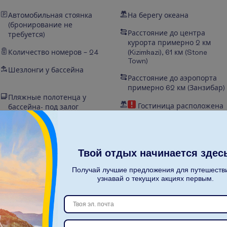
Автомобильная стоянка
На берегу океана
(бронирование не
Расстояние до центра
требуется)
курорта примерно 2 км
Количество номеров – 24
(Kizimkazi), 61 км (Stone
Town)
Шезлонги у бассейна
Расстояние до аэропорта
примерно 62 км (Занзибар)
Пляжные полотенца у
Гостиница расположена
бассейна- под залог
рядом с каменистым
(оплачивается)
пляжем
Нет национальной
Есть лестница на пляж
классификации
Твой отдых начинается здес
Получай лучшие предложения для путешеств
узнавай о текущих акциях первым.
П
о
к
а
з
а
т
ь
в
с
е