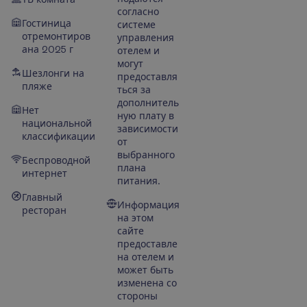
согласно
Гостиница
системе
отремонтиров
управления
ана 2025 г
отелем и
могут
Шезлонги на
предоставля
пляже
ться за
дополнитель
Нет
ную плату в
национальной
зависимости
классификации
от
выбранного
Беспроводной
плана
интернет
питания.
Главный
Информация
ресторан
на этом
сайте
предоставле
на отелем и
может быть
изменена со
стороны