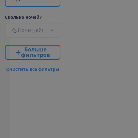
С
к
о
л
ь
к
о
н
о
ч
е
й
?
Н
о
ч
и
(
-
е
й
)
Б
о
л
ь
ш
е
ф
и
л
ь
т
р
о
в
О
ч
и
с
т
и
т
ь
в
с
е
ф
и
л
ь
т
р
ы