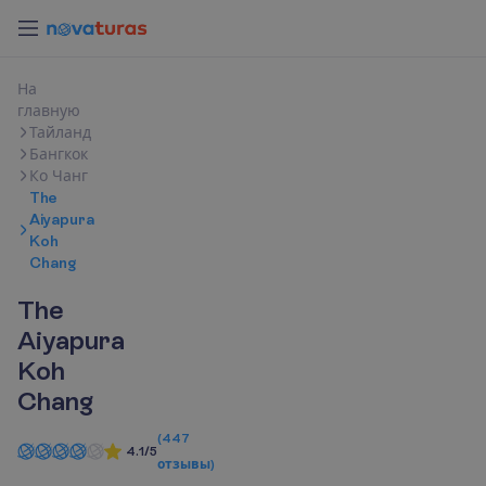
Н
а
г
л
а
в
н
у
ю
Тайланд
Бангкок
Ко Чанг
The
Aiyapura
Koh
Chang
The
Aiyapura
Koh
Chang
(
447
4.1/5
отзывы
)