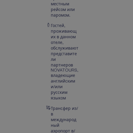
местным
рейсом или
паромом.
Гостей,
проживающ
их в данном
отеле,
обслуживают
представите
ли
партнеров
NOVATOURS,
владеющие
английским
и/или
русским
языком
Трансфер из/
в
международ
ный
аэропорт в/