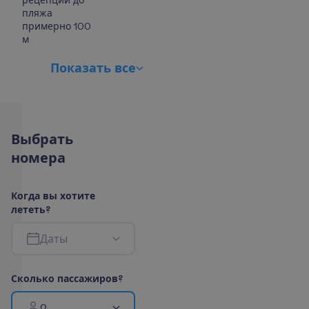
рецепции до
пляжа
примерно 100
м
П
о
к
а
з
а
т
ь
в
с
е
В
ы
б
р
а
т
ь
н
о
м
е
р
а
К
о
г
д
а
в
ы
х
о
т
и
т
е
л
е
т
е
т
ь
?
Д
а
т
ы
С
к
о
л
ь
к
о
п
а
с
с
а
ж
и
р
о
в
?
2