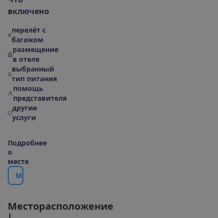
в
к
л
ю
ч
е
н
о
перелёт с
багажом
размещение
в отеле
выбранный
тип питания
помощь
представителя
другие
услуги
П
о
д
р
о
б
н
е
е
о
м
е
с
т
е
М
е
с
т
о
р
а
с
п
о
л
о
ж
е
н
и
е
|
К
а
р
т
а
М
е
с
т
о
р
а
с
п
о
л
о
ж
е
н
и
е