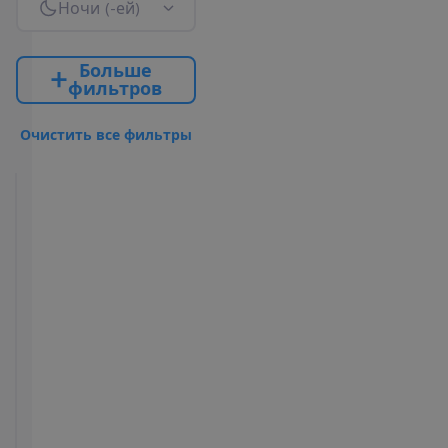
Н
о
ч
и
(
-
е
й
)
Б
о
л
ь
ш
е
ф
и
л
ь
т
р
о
в
О
ч
и
с
т
и
т
ь
в
с
е
ф
и
л
ь
т
р
ы
Superior
City