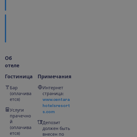
к
у
х
н
я
Ч
т
о
п
о
с
м
о
т
р
е
т
ь
?
О
б
о
т
е
л
е
Гостиница
Примечания
Бар
Интернет
(оплачива
страница:
ется)
www.centara
hotelsresort
Услуги
s.com
прачечно
й
Депозит
(оплачива
должен быть
ется)
внесен по