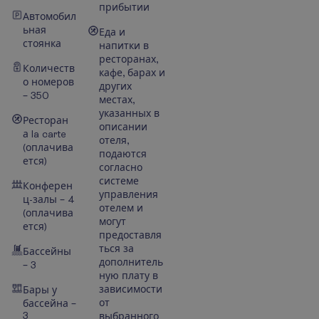
прибытии
Автомобил
ьная
Еда и
стоянка
напитки в
ресторанах,
Количеств
кафе, барах и
о номеров
других
– 350
местах,
указанных в
Ресторан
описании
а la carte
отеля,
(оплачива
подаются
ется)
согласно
системе
Конферен
управления
ц-залы – 4
отелем и
(оплачива
могут
ется)
предоставля
ться за
Бассейны
дополнитель
– 3
ную плату в
зависимости
Бары у
от
бассейна –
3
выбранного