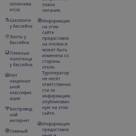
(оплачива
плана
ется)
питания.
Шезлонги
Информация
у бассейна
на этом
сайте
Зонты у
предоставле
бассейна
на отелем и
может быть
Пляжные
изменена со
полотенца
стороны
у бассейна
отеля.
Туроператор
Нет
не несёт
национал
ответственно
ьной
сти за
классифик
информацию
ации
опубликован
ную на этом
Беспровод
сайте.
ной
интернет
Информация
предоставле
Главный
нная в