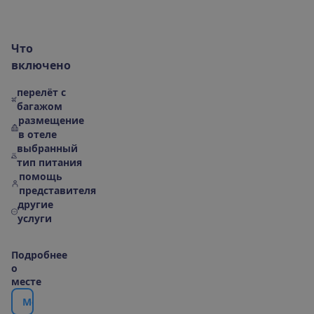
В
к
л
ю
ч
е
н
о
М
е
с
т
о
р
а
с
п
о
л
о
ж
е
н
и
е
|
К
а
р
т
а
О
б
о
т
е
л
Ч
т
о
в
к
л
ю
ч
е
н
о
перелёт с
багажом
размещение
в отеле
выбранный
тип питания
помощь
представителя
другие
услуги
П
о
д
р
о
б
н
е
е
о
м
е
с
т
е
М
е
с
т
о
р
а
с
п
о
л
о
ж
е
н
и
е
|
К
а
р
т
а