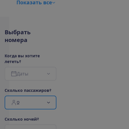
П
о
к
а
з
а
т
ь
в
с
е
В
ы
б
р
а
т
ь
н
о
м
е
р
а
К
о
г
д
а
в
ы
х
о
т
и
т
е
л
е
т
е
т
ь
?
Д
а
т
ы
С
к
о
л
ь
к
о
п
а
с
с
а
ж
и
р
о
в
?
2
С
к
о
л
ь
к
о
н
о
ч
е
й
?