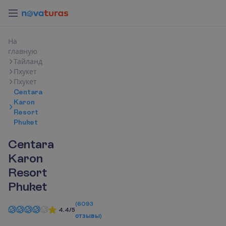
Н
а
г
л
а
в
н
у
ю
Тайланд
Пхукет
Пхукет
Centara
Karon
Resort
Phuket
Centara
Karon
Resort
Phuket
(
6093
4.4/5
отзывы
)