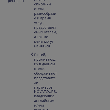
ресторан
описании
отеля,
разнообрази
е и время
услуг,
предоставля
емых отелем,
а так же
цены могут
меняться
Гостей,
проживающ
их в данном
отеле,
обслуживают
представите
ли
партнеров
NOVATOURS,
владеющие
английским
и/или