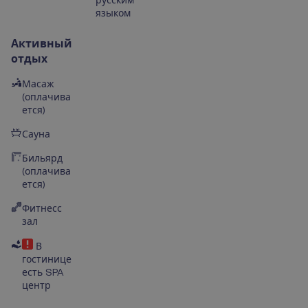
русским
языком
Активный
отдых
Масаж
(оплачива
ется)
Сауна
Бильярд
(оплачива
ется)
Фитнесс
зал
В
гостинице
есть SPA
центр