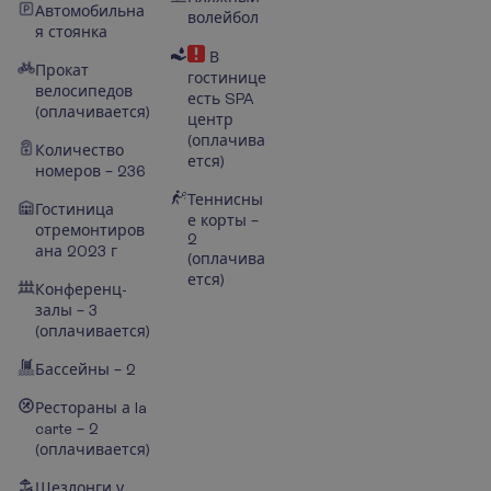
Автомобильна
волейбол
я стоянка
В
Прокат
гостинице
велосипедов
есть SPA
(оплачивается)
центр
(оплачива
Количество
ется)
номеров – 236
Теннисны
Гостиница
е корты –
отремонтиров
2
ана 2023 г
(оплачива
ется)
Конференц-
залы – 3
(оплачивается)
Бассейны – 2
Рестораны а la
carte – 2
(оплачивается)
Шезлонги у