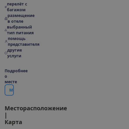
перелёт с
багажом
размещение
в отеле
выбранный
тип питания
помощь
представителя
другие
услуги
П
о
д
р
о
б
н
е
е
о
м
е
с
т
е
М
е
с
т
о
р
а
с
п
о
л
о
ж
е
н
и
е
|
К
а
р
т
а
М
е
с
т
о
р
а
с
п
о
л
о
ж
е
н
и
е
|
К
а
р
т
а