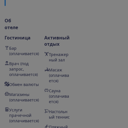
О
б
о
т
е
л
е
Гостиница
Активный
отдых
Бар
(оплачивается)
Тренажер
ный зал
Врач (под
запрос,
Масаж
оплачивается)
(оплачива
ется)
Обмен валюты
Сауна
Магазины
(оплачива
(оплачивается)
ется)
Услуги
Настольн
прачечной
ый теннис
(оплачивается)
Пляжный