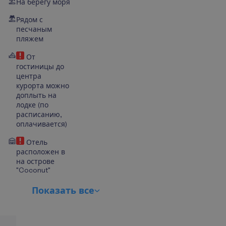
На берегу моря
Рядом с
песчаным
пляжем
От
гостиницы до
центра
курорта можно
доплыть на
лодке (по
расписанию,
оплачивается)
Отель
расположен в
на острове
"Coconut"
П
о
к
а
з
а
т
ь
в
с
е