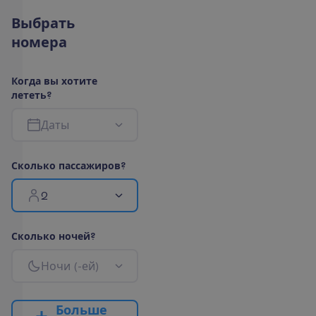
В
ы
б
р
а
т
ь
н
о
м
е
р
а
К
о
г
д
а
в
ы
х
о
т
и
т
е
л
е
т
е
т
ь
?
Д
а
т
ы
С
к
о
л
ь
к
о
п
а
с
с
а
ж
и
р
о
в
?
2
С
к
о
л
ь
к
о
н
о
ч
е
й
?
Н
о
ч
и
(
-
е
й
)
Б
о
л
ь
ш
е