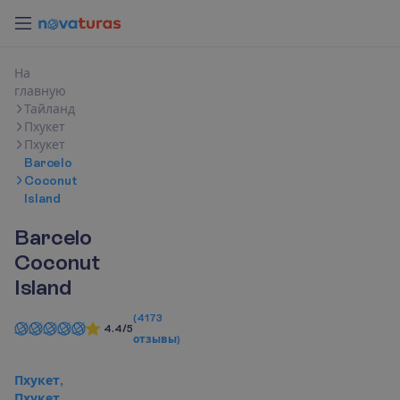
Н
а
г
л
а
в
н
у
ю
Тайланд
Пхукет
Пхукет
Barcelo
Coconut
Island
Barcelo
Coconut
Island
(
4173
4.4/5
отзывы
)
Пхукет,
Пхукет,