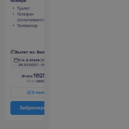
н
о
м
е
р
е
Туалет
Мини-бар
Телефон
(оплачивается)
(оплачивается)
Сейф
Телевизор
Душ
Беспроводной
интернет
П
о
д
р
о
б
н
е
е
В
ы
л
е
т
и
з
:
В
и
л
ь
н
ю
с
11 н. в отеле
(13 н. всего)
28.01.2027
 - 
09.02.2027
1825.00
И
т
о
г
о
:
€/чел.
И
т
о
г
о
3650.00
€/группу
О
п
о
л
е
т
е
З
а
б
р
о
н
и
р
о
в
а
т
ь