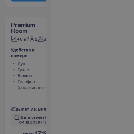
Premium
Room
2
40 m²
Завтраки
У
д
о
б
с
т
в
а
в
н
о
м
е
р
е
Душ
Телевизор
Туалет
Беспроводной
Балкон
интернет
Телефон
Сейф
(оплачивается)
Мини-бар
(оплачивается)
П
о
д
р
о
б
н
е
е
В
ы
л
е
т
и
з
:
В
и
л
ь
н
ю
с
12 н. в отеле
(14 н. всего)
04.12.2026
 - 
17.12.2026
1719.00