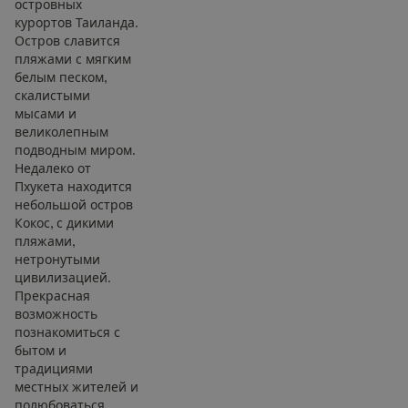
островных
курортов Таиланда.
Остров славится
пляжами с мягким
белым песком,
скалистыми
мысами и
великолепным
подводным миром.
Недалеко от
Пхукета находится
небольшой остров
Кокос, с дикими
пляжами,
нетронутыми
цивилизацией.
Прекрасная
возможность
познакомиться с
бытом и
традициями
местных жителей и
полюбоваться