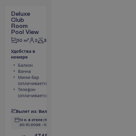
Deluxe
Club
Room
Pool View
2
50 m²
Завтраки
У
д
о
б
с
т
в
а
в
н
о
м
е
р
е
Балкон
Площадь
Ванна
номера 50
Мини-бар
m²
(оплачивается)
Сейф
Телефон
Душ
(оплачивается)
Телевизор
П
о
д
р
о
б
н
е
е
В
ы
л
е
т
и
з
:
В
и
л
ь
н
ю
с
13 н. в отеле
(15 н. всего)
20.10.2026
 - 
03.11.2026
1745.00