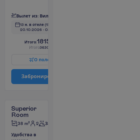
П
о
д
р
о
б
н
е
е
В
ы
л
е
т
и
з
:
В
и
л
ь
н
ю
с
13 н. в отеле
(15 н. всего)
20.10.2026
 - 
03.11.2026
1815.00
И
т
о
г
о
:
€/чел.
И
т
о
г
о
3630.00
€/группу
О
п
о
л
е
т
е
З
а
б
р
о
н
и
р
о
в
а
т
ь
Superior
Room
2
38 m²
Завтраки
У
д
о
б
с
т
в
а
в