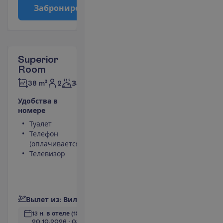
З
а
б
р
о
н
и
р
о
в
а
т
ь
Superior
Room
2
38 m²
Завтраки
У
д
о
б
с
т
в
а
в
н
о
м
е
р
е
Туалет
Мини-бар
Телефон
(оплачивается)
(оплачивается)
Сейф
Телевизор
Душ
Беспроводной
интернет
П
о
д
р
о
б
н
е
е
В
ы
л
е
т
и
з
:
В
и
л
ь
н
ю
с
13 н. в отеле
(15 н. всего)
20.10.2026
 - 
03.11.2026