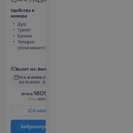
У
д
о
б
с
т
в
а
в
н
о
м
е
р
е
Душ
Телевизор
Туалет
Беспроводной
Балкон
интернет
Телефон
Сейф
(оплачивается)
Мини-бар
(оплачивается)
П
о
д
р
о
б
н
е
е
В
ы
л
е
т
и
з
:
В
и
л
ь
н
ю
с
13 н. в отеле
(15 н. всего)
20.10.2026
 - 
03.11.2026
1605.00
И
т
о
г
о
:
€/чел.
И
т
о
г
о
3210.00
€/группу
О
п
о
л
е
т
е
З
а
б
р
о
н
и
р
о
в
а
т
ь