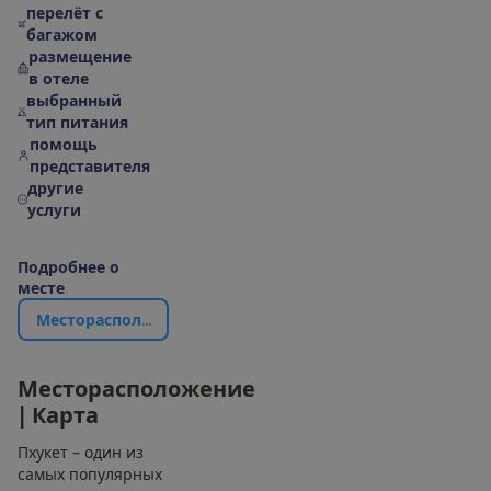
перелёт с
багажом
размещение
в отеле
выбранный
тип питания
помощь
представителя
другие
услуги
П
о
д
р
о
б
н
е
е
о
м
е
с
т
е
М
е
с
т
о
р
а
с
п
о
л
о
ж
е
н
и
е
|
К
а
р
т
а
М
е
с
т
о
р
а
с
п
о
л
о
ж
е
н
и
е
|
К
а
р
т
а
Пхукет – один из
самых популярных