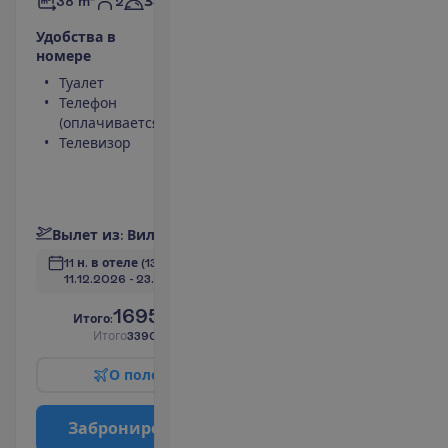
2
38 m²
Завтраки
У
д
о
б
с
т
в
а
в
н
о
м
е
р
е
Туалет
Мини-бар
Телефон
(оплачивается)
(оплачивается)
Сейф
Телевизор
Душ
Беспроводной
интернет
П
о
д
р
о
б
н
е
е
В
ы
л
е
т
и
з
:
В
и
л
ь
н
ю
с
11 н. в отеле
(13 н. всего)
11.12.2026
 - 
23.12.2026
1695.00
И
т
о
г
о
:
€/чел.
И
т
о
г
о
3390.00
€/группу
О
п
о
л
е
т
е
З
а
б
р
о
н
и
р
о
в
а
т
ь