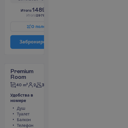
1489.00
И
т
о
г
о
:
€/чел.
И
т
о
г
о
2978.00
€/группу
О
п
о
л
е
т
е
З
а
б
р
о
н
и
р
о
в
а
т
ь
Premium
Room
2
40 m²
Завтраки
У
д
о
б
с
т
в
а
в
н
о
м
е
р
е
Душ
Телевизор
Туалет
Беспроводной
Балкон
интернет
Телефон
Сейф