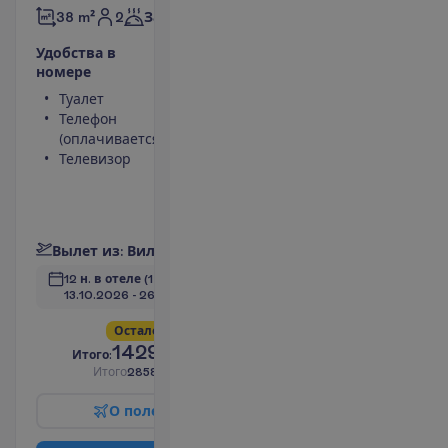
2
38 m²
Завтраки
У
д
о
б
с
т
в
а
в
н
о
м
е
р
е
Туалет
Мини-бар
Телефон
(оплачивается)
(оплачивается)
Сейф
Телевизор
Душ
Беспроводной
интернет
П
о
д
р
о
б
н
е
е
В
ы
л
е
т
и
з
:
В
и
л
ь
н
ю
с
12 н. в отеле
(14 н. всего)
13.10.2026
 - 
26.10.2026
О
с
т
а
л
о
с
ь
в
с
е
г
о
4
!
1429.00
И
т
о
г
о
:
€/чел.
И
т
о
г
о
2858.00
€/группу
О
п
о
л
е
т
е