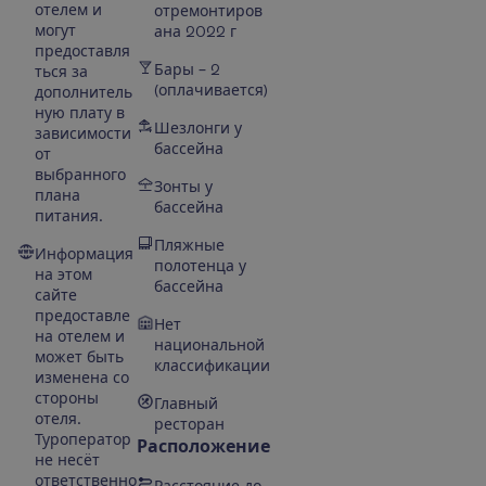
отелем и
отремонтиров
могут
ана 2022 г
предоставля
Бары – 2
ться за
(оплачивается)
дополнитель
ную плату в
Шезлонги у
зависимости
бассейна
от
выбранного
Зонты у
плана
бассейна
питания.
Пляжные
Информация
полотенца у
на этом
бассейна
сайте
предоставле
Нет
на отелем и
национальной
может быть
классификации
изменена со
стороны
Главный
отеля.
ресторан
Туроператор
Расположение
не несёт
ответственно
Расстояние до