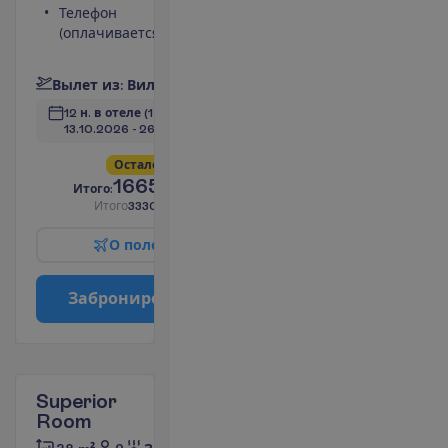
Телефон
Душ
(оплачивается)
Телевизор
П
о
д
р
о
б
н
е
е
В
ы
л
е
т
и
з
:
В
и
л
ь
н
ю
с
12 н. в отеле
(14 н. всего)
13.10.2026
 - 
26.10.2026
О
с
т
а
л
о
с
ь
в
с
е
г
о
4
!
1665.00
И
т
о
г
о
:
€/чел.
И
т
о
г
о
3330.00
€/группу
О
п
о
л
е
т
е
З
а
б
р
о
н
и
р
о
в
а
т
ь
Superior
Room