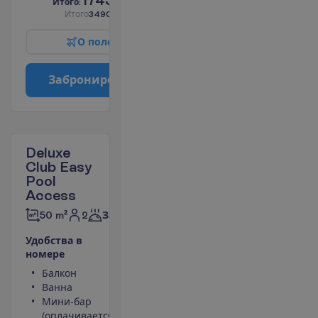
И
т
о
г
о
:
€/чел.
И
т
о
г
о
3490.00
€/группу
О
п
о
л
е
т
е
З
а
б
р
о
н
и
р
о
в
а
т
ь
Deluxe
Club Easy
Pool
Access
2
50 m²
Завтраки
У
д
о
б
с
т
в
а
в
н
о
м
е
р
е
Балкон
Площадь
Ванна
номера 50
Мини-бар
m²
(оплачивается)
Сейф