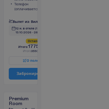
Телефон
Душ
(оплачивается)
Телевизор
П
о
д
р
о
б
н
е
е
В
ы
л
е
т
и
з
:
В
и
л
ь
н
ю
с
12 н. в отеле
(14 н. всего)
13.10.2026
 - 
26.10.2026
О
с
т
а
л
о
с
ь
в
с
е
г
о
4
!
1775.00
И
т
о
г
о
:
€/чел.
И
т
о
г
о
3550.00
€/группу
О
п
о
л
е
т
е
З
а
б
р
о
н
и
р
о
в
а
т
ь
Premium
Room