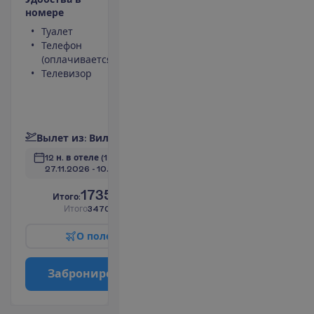
н
о
м
е
р
е
Туалет
Мини-бар
Телефон
(оплачивается)
(оплачивается)
Сейф
Телевизор
Душ
Беспроводной
интернет
П
о
д
р
о
б
н
е
е
В
ы
л
е
т
и
з
:
В
и
л
ь
н
ю
с
12 н. в отеле
(14 н. всего)
27.11.2026
 - 
10.12.2026
1735.00
И
т
о
г
о
:
€/чел.
И
т
о
г
о
3470.00
€/группу
О
п
о
л
е
т
е
З
а
б
р
о
н
и
р
о
в
а
т
ь