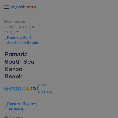
Н
а
г
л
а
в
н
у
ю
Тайланд
Пхукет
Пхукет
Ramada South
Sea Karon Beach
Ramada
South Sea
Karon
Beach
(
482
3.5/5
отзывы
)
Пхукет, Пхукет,
Тайланд
Отпуск