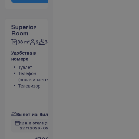
Superior
Room
2
38 m²
Завтраки
У
д
о
б
с
т
в
а
в
н
о
м
е
р
е
Туалет
Мини-бар
Телефон
(оплачивается)
(оплачивается)
Сейф
Телевизор
Душ
Беспроводной
интернет
П
о
д
р
о
б
н
е
е
В
ы
л
е
т
и
з
:
В
и
л
ь
н
ю
с
12 н. в отеле
(14 н. всего)
22.11.2026
 - 
05.12.2026