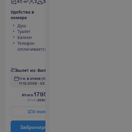
2
40 m²
Завтраки
У
д
о
б
с
т
в
а
в
н
о
м
е
р
е
Душ
Телевизор
Туалет
Беспроводной
Балкон
интернет
Телефон
Сейф
(оплачивается)
Мини-бар
(оплачивается)
П
о
д
р
о
б
н
е
е
В
ы
л
е
т
и
з
:
В
и
л
ь
н
ю
с
11 н. в отеле
(13 н. всего)
11.12.2026
 - 
23.12.2026
1795.00
И
т
о
г
о
:
€/чел.
И
т
о
г
о
3590.00
€/группу
О
п
о
л
е
т
е
З
а
б
р
о
н
и
р
о
в
а
т
ь