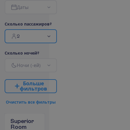
Д
а
т
ы
С
к
о
л
ь
к
о
п
а
с
с
а
ж
и
р
о
в
?
2
С
к
о
л
ь
к
о
н
о
ч
е
й
?
Н
о
ч
и
(
-
е
й
)
Б
о
л
ь
ш
е
ф
и
л
ь
т
р
о
в
О
ч
и
с
т
и
т
ь
в
с
е
ф
и
л
ь
т
р
ы
Superior
Room