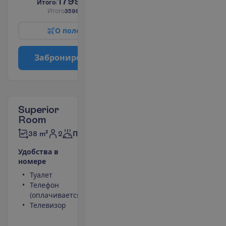
1799.00
И
т
о
г
о
:
€/чел.
И
т
о
г
о
3598.00
€/группу
О
п
о
л
е
т
е
З
а
б
р
о
н
и
р
о
в
а
т
ь
Superior
Room
2
38 m²
Полупансион
У
д
о
б
с
т
в
а
в
н
о
м
е
р
е
Туалет
Мини-бар
Телефон
(оплачивается)
(оплачивается)
Сейф
Телевизор
Душ
Беспроводной
интернет