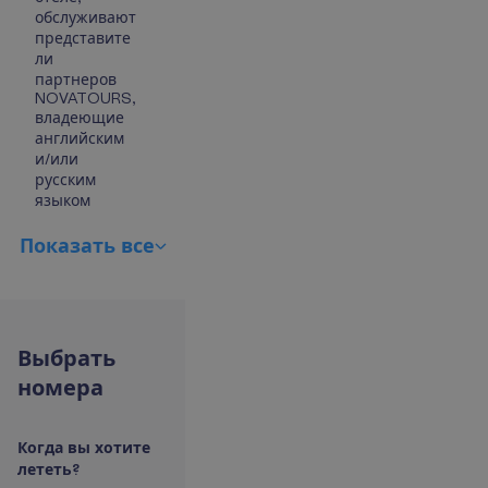
обслуживают
представите
ли
партнеров
NOVATOURS,
владеющие
английским
и/или
русским
языком
П
о
к
а
з
а
т
ь
в
с
е
В
ы
б
р
а
т
ь
н
о
м
е
р
а
К
о
г
д
а
в
ы
х
о
т
и
т
е
л
е
т
е
т
ь
?