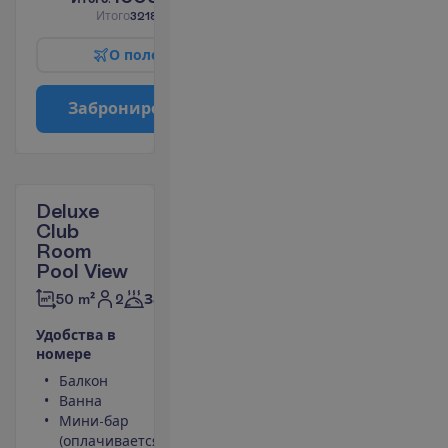
И
т
о
г
о
3218.00
€/группу
О
п
о
л
е
т
е
З
а
б
р
о
н
и
р
о
в
а
т
ь
Deluxe
Club
Room
Pool View
2
50 m²
Завтраки
У
д
о
б
с
т
в
а
в
н
о
м
е
р
е
Балкон
Площадь
Ванна
номера 50
Мини-бар
m²
(оплачивается)
Сейф