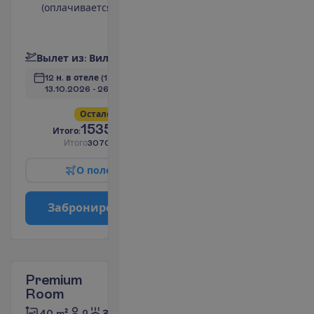
(оплачивается)
Мини-бар
(оплачивается)
П
о
д
р
о
б
н
е
е
В
ы
л
е
т
и
з
:
В
и
л
ь
н
ю
с
12 н. в отеле
(14 н. всего)
13.10.2026
 - 
26.10.2026
О
с
т
а
л
о
с
ь
в
с
е
г
о
4
!
1535.00
И
т
о
г
о
:
€/чел.
И
т
о
г
о
3070.00
€/группу
О
п
о
л
е
т
е
З
а
б
р
о
н
и
р
о
в
а
т
ь
Premium
Room
2
40 m²
Завтраки