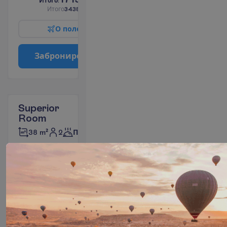
И
т
о
г
о
:
€/чел.
И
т
о
г
о
3438.00
€/группу
О
п
о
л
е
т
е
З
а
б
р
о
н
и
р
о
в
а
т
ь
Superior
Room
2
38 m²
Полупансион
У
д
о
б
с
т
в
а
в
н
о
м
е
р
е
Туалет
Мини-бар
Телефон
(оплачивается)
(оплачивается)
Сейф
Телевизор
Душ
Беспроводной
интернет