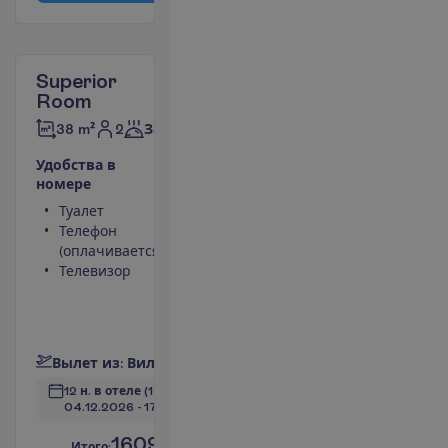
Superior
Room
2
38 m²
Завтраки
У
д
о
б
с
т
в
а
в
н
о
м
е
р
е
Туалет
Мини-бар
Телефон
(оплачивается)
(оплачивается)
Сейф
Телевизор
Душ
Беспроводной
интернет
П
о
д
р
о
б
н
е
е
В
ы
л
е
т
и
з
:
В
и
л
ь
н
ю
с
12 н. в отеле
(14 н. всего)
04.12.2026
 - 
17.12.2026
1609.00
И
т
о
г
о
:
€/чел.