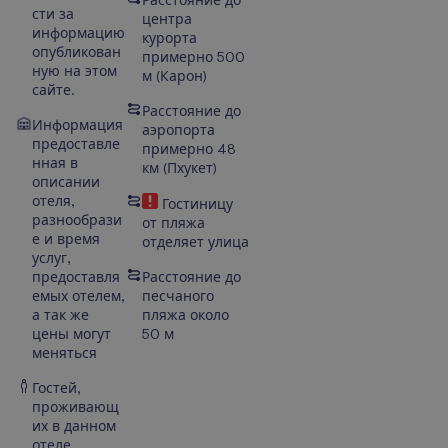
сти за
центра
информацию
курорта
опубликован
примерно 500
ную на этом
м
(
Карон
)
сайте.
Расстояние до
Информация
аэропорта
предоставле
примерно 48
нная в
км (Пхукет)
описании
отеля,
Гостиницу
разнообрази
от пляжа
е и время
отделяет улица
услуг,
предоставля
Расстояние до
емых отелем,
песчаного
а так же
пляжа около
цены могут
50 м
меняться
Гостей,
проживающ
их в данном
отеле,