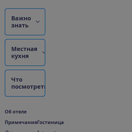
В
а
ж
н
о
з
н
а
т
ь
М
е
с
т
н
а
я
к
у
х
н
я
Ч
т
о
п
о
с
м
о
т
р
е
т
ь
?
О
б
о
т
е
л
е
Примечания
Гостиница