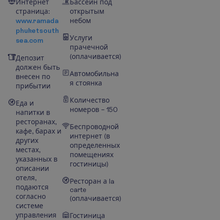
Интернет
Бассейн под
страница:
открытым
www.ramada
небом
phuketsouth
Услуги
sea.com
прачечной
(оплачивается)
Депозит
должен быть
Автомобильна
внесен по
я стоянка
прибытии
Количество
Еда и
номеров – 150
напитки в
ресторанах,
Беспроводной
кафе, барах и
интернет (в
других
определенных
местах,
помещениях
указанных в
гостиницы)
описании
отеля,
Ресторан а la
подаются
carte
согласно
(оплачивается)
системе
управления
Гостиница