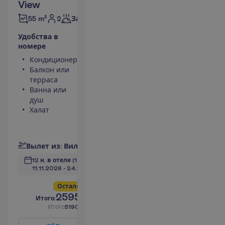
View
2
55 m²
Завтраки
У
д
о
б
с
т
в
а
в
н
о
м
е
р
е
Кондиционер
Фен
Балкон или
Мини-бар
терраса
(оплачивается)
Ванна или
Небольшой
душ
холодильник
Халат
Телефон
(оплачивается)
П
о
д
р
о
б
н
е
е
В
ы
л
е
т
и
з
:
В
и
л
ь
н
ю
с
12 н. в отеле
(14 н. всего)
11.11.2026
 - 
24.11.2026
О
с
т
а
л
о
с
ь
в
с
е
г
о
4
!
2595.00
И
т
о
г
о
:
€/чел.
И
т
о
г
о
5190.00
€/группу