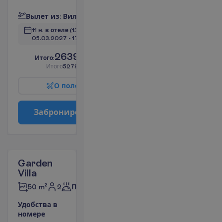
П
о
д
р
о
б
н
е
е
В
ы
л
е
т
и
з
:
В
и
л
ь
н
ю
с
11 н. в отеле
(13 н. всего)
05.03.2027
 - 
17.03.2027
2639.00
И
т
о
г
о
:
€/чел.
И
т
о
г
о
5278.00
€/группу
О
п
о
л
е
т
е
З
а
б
р
о
н
и
р
о
в
а
т
ь
Garden
Villa
2
50 m²
Полупансион
У
д
о
б
с
т
в
а
в
н
о
м
е
р
е