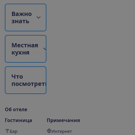
В
а
ж
н
о
з
н
а
т
ь
М
е
с
т
н
а
я
к
у
х
н
я
Ч
т
о
п
о
с
м
о
т
р
е
т
ь
?
О
б
о
т
е
л
е
Гостиница
Примечания
Бар
Интернет