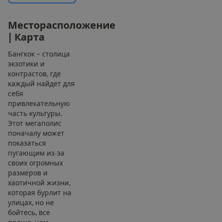
М
е
с
т
о
р
а
с
п
о
л
о
ж
е
н
и
е
|
К
а
р
т
а
Бангкок – столица
экзотики и
контрастов, где
каждый найдет для
себя
привлекательную
часть культуры.
Этот мегаполис
поначалу может
показаться
пугающим из-за
своих огромных
размеров и
хаотичной жизни,
которая бурлит на
улицах, но не
бойтесь, все