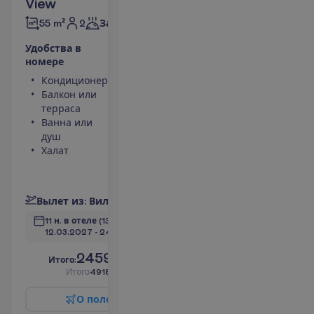
View
2
55 m²
Завтраки
У
д
о
б
с
т
в
а
в
н
о
м
е
р
е
Кондиционер
Фен
Балкон или
Мини-бар
терраса
(оплачивается)
Ванна или
Небольшой
душ
холодильник
Халат
Телефон
(оплачивается)
П
о
д
р
о
б
н
е
е
В
ы
л
е
т
и
з
:
В
и
л
ь
н
ю
с
11 н. в отеле
(13 н. всего)
12.03.2027
 - 
24.03.2027
2459.00
И
т
о
г
о
:
€/чел.
И
т
о
г
о
4918.00
€/группу
О
п
о
л
е
т
е