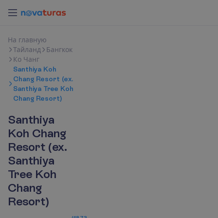
Н
а
г
л
а
в
н
у
ю
Тайланд
Бангкок
Ко Чанг
Santhiya Koh
Chang Resort (ex.
Santhiya Tree Koh
Chang Resort)
Santhiya
Koh Chang
Resort (ex.
Santhiya
Tree Koh
Chang
Resort)