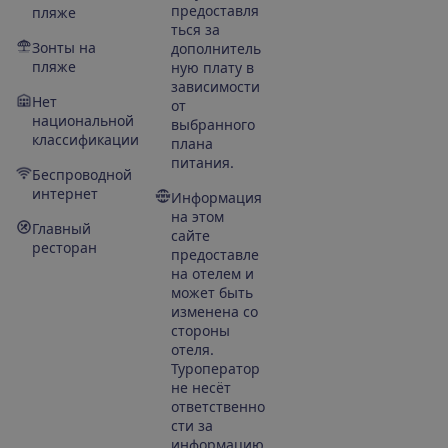
предоставля
пляже
ться за
Зонты на
дополнитель
пляже
ную плату в
зависимости
Нет
от
национальной
выбранного
классификации
плана
питания.
Беспроводной
интернет
Информация
на этом
Главный
сайте
ресторан
предоставле
на отелем и
может быть
изменена со
стороны
отеля.
Туроператор
не несёт
ответственно
сти за
информацию