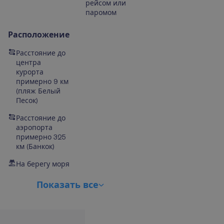
рейсом или
паромом
Расположение
Расстояние до
центра
курорта
примерно 9 км
(пляж Белый
Песок)
Расстояние до
аэропорта
примерно 325
км (Банкок)
На берегу моря
П
о
к
а
з
а
т
ь
в
с
е