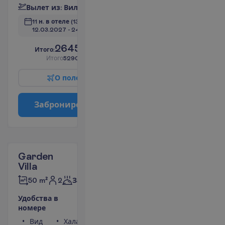
В
ы
л
е
т
и
з
:
В
и
л
ь
н
ю
с
11 н. в отеле
(13 н. всего)
12.03.2027
 - 
24.03.2027
2645.00
И
т
о
г
о
:
€/чел.
И
т
о
г
о
5290.00
€/группу
О
п
о
л
е
т
е
З
а
б
р
о
н
и
р
о
в
а
т
ь
Garden
Villa
2
50 m²
Завтраки
У
д
о
б
с
т
в
а
в
н
о
м
е
р
е
Вид
Халат