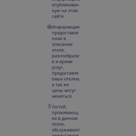
опубликован
ную на этом
сайте.
Информация
предоставле
нная в
описании
отеля,
разнообрази
е и время
услуг,
предоставля
емых отелем,
а так же
цены могут
меняться
Гостей,
проживающ
их в данном
отеле,
обслуживают
представите