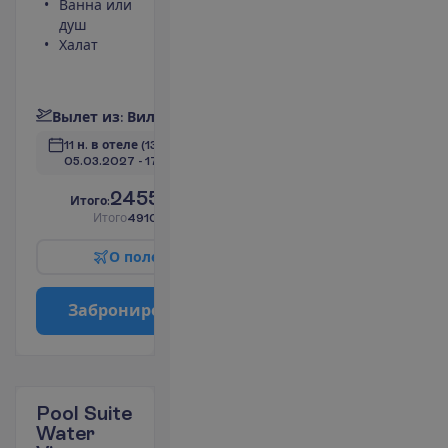
Ванна или
Небольшой
душ
холодильник
Халат
Телефон
(оплачивается)
П
о
д
р
о
б
н
е
е
В
ы
л
е
т
и
з
:
В
и
л
ь
н
ю
с
11 н. в отеле
(13 н. всего)
05.03.2027
 - 
17.03.2027
2455.00
И
т
о
г
о
:
€/чел.
И
т
о
г
о
4910.00
€/группу
О
п
о
л
е
т
е
З
а
б
р
о
н
и
р
о
в
а
т
ь
Pool Suite
Water