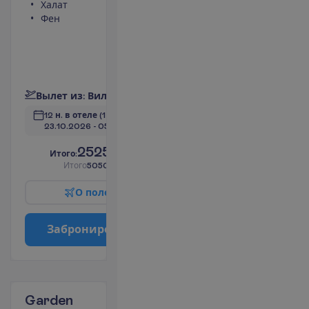
Халат
холодильник
Фен
Телефон
(оплачивается)
Площадь
номера 50 m²
П
о
д
р
о
б
н
е
е
В
ы
л
е
т
и
з
:
В
и
л
ь
н
ю
с
12 н. в отеле
(14 н. всего)
23.10.2026
 - 
05.11.2026
2525.00
И
т
о
г
о
:
€/чел.
И
т
о
г
о
5050.00
€/группу
О
п
о
л
е
т
е
З
а
б
р
о
н
и
р
о
в
а
т
ь
Garden