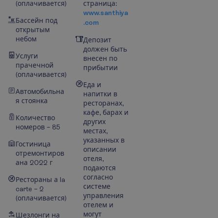
(оплачивается)
страница:
www.santhiya
Бассейн под
.com
открытым
небом
Депозит
должен быть
Услуги
внесен по
прачечной
прибытии
(оплачивается)
Еда и
Автомобильна
напитки в
я стоянка
ресторанах,
кафе, барах и
Количество
других
номеров – 85
местах,
указанных в
Гостиница
описании
отремонтиров
отеля,
ана 2022 г
подаются
согласно
Рестораны а la
системе
carte – 2
управления
(оплачивается)
отелем и
могут
Шезлонги на