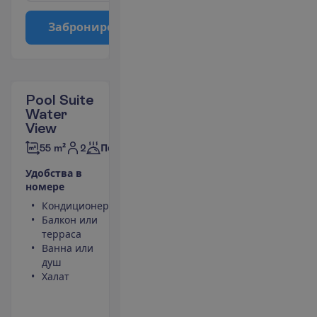
З
а
б
р
о
н
и
р
о
в
а
т
ь
Pool Suite
Water
View
2
55 m²
Полупансион
У
д
о
б
с
т
в
а
в
н
о
м
е
р
е
Кондиционер
Фен
Балкон или
Мини-бар
терраса
(оплачивается)
Ванна или
Небольшой
душ
холодильник
Халат
Телефон
(оплачивается)
П
о
д
р
о
б
н
е
е