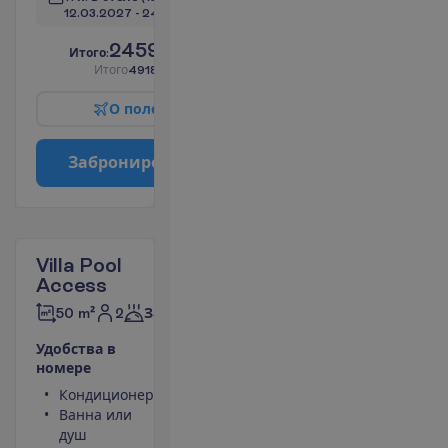
12.03.2027
 - 
24.03.2027
2459.00
И
т
о
г
о
:
€/чел.
И
т
о
г
о
4918.00
€/группу
О
п
о
л
е
т
е
З
а
б
р
о
н
и
р
о
в
а
т
ь
Villa Pool
Access
2
50 m²
Завтраки
У
д
о
б
с
т
в
а
в
н
о
м
е
р
е
Кондиционер
Мини-бар
Ванна или
(оплачивается)
душ
Небольшой