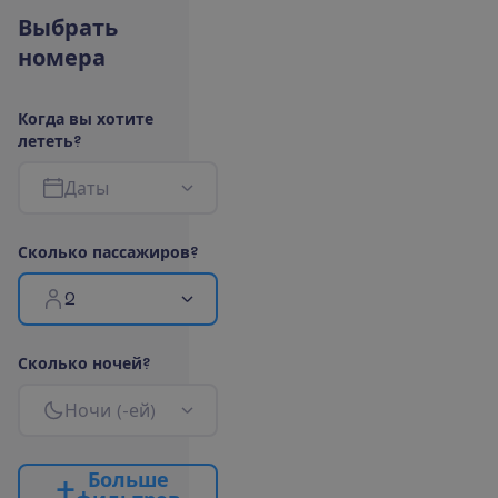
В
ы
б
р
а
т
ь
н
о
м
е
р
а
К
о
г
д
а
в
ы
х
о
т
и
т
е
л
е
т
е
т
ь
?
Д
а
т
ы
С
к
о
л
ь
к
о
п
а
с
с
а
ж
и
р
о
в
?
2
С
к
о
л
ь
к
о
н
о
ч
е
й
?
Н
о
ч
и
(
-
е
й
)
Б
о
л
ь
ш
е