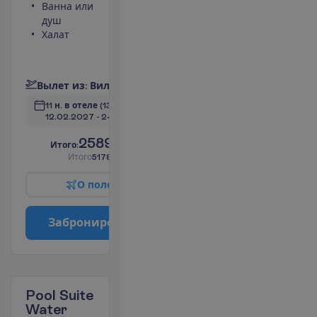
Ванна или
Небольшой
душ
холодильник
Халат
Телефон
(оплачивается)
П
о
д
р
о
б
н
е
е
В
ы
л
е
т
и
з
:
В
и
л
ь
н
ю
с
11 н. в отеле
(13 н. всего)
12.02.2027
 - 
24.02.2027
2589.00
И
т
о
г
о
:
€/чел.
И
т
о
г
о
5178.00
€/группу
О
п
о
л
е
т
е
З
а
б
р
о
н
и
р
о
в
а
т
ь
Pool Suite
Water