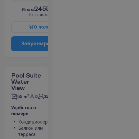
2455.00
И
т
о
г
о
:
€/чел.
И
т
о
г
о
4910.00
€/группу
О
п
о
л
е
т
е
З
а
б
р
о
н
и
р
о
в
а
т
ь
Pool Suite
Water
View
2
55 m²
Завтраки
У
д
о
б
с
т
в
а
в
н
о
м
е
р
е
Кондиционер
Фен
Балкон или
Мини-бар
терраса
(оплачивается)