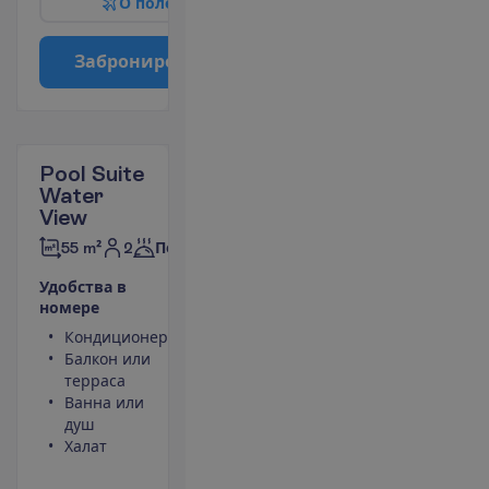
О
п
о
л
е
т
е
З
а
б
р
о
н
и
р
о
в
а
т
ь
Pool Suite
Water
View
2
55 m²
Полупансион
У
д
о
б
с
т
в
а
в
н
о
м
е
р
е
Кондиционер
Фен
Балкон или
Мини-бар
терраса
(оплачивается)
Ванна или
Небольшой
душ
холодильник
Халат
Телефон
(оплачивается)