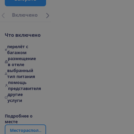
В
к
л
ю
ч
е
н
о
М
е
с
т
о
р
а
с
п
о
л
о
ж
е
н
и
е
|
К
а
р
т
а
О
б
о
т
е
л
Ч
т
о
в
к
л
ю
ч
е
н
о
перелёт с
багажом
размещение
в отеле
выбранный
тип питания
помощь
представителя
другие
услуги
П
о
д
р
о
б
н
е
е
о
м
е
с
т
е
М
е
с
т
о
р
а
с
п
о
л
о
ж
е
н
и
е
|
К
а
р
т
а