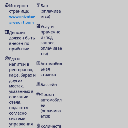
Интернет
Бар
страница:
(оплачива
www.chivatar
ется)
aresort.com
Услуги
прачечно
Депозит
й (под
должен быть
запрос,
внесен по
оплачивае
прибытии
тся)
Еда и
Автомобил
напитки в
ьная
ресторанах,
стоянка
кафе, барах и
других
Бассейн
местах,
указанных в
Прокат
описании
автомобил
отеля,
ей
подаются
(оплачива
согласно
ется)
системе
управления
Количеств