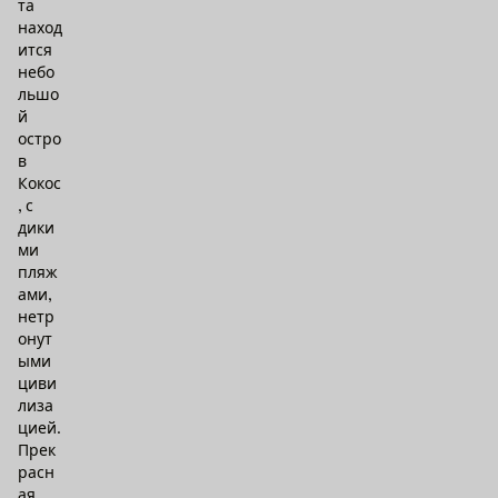
та
наход
ится
небо
льшо
й
остро
в
Кокос
, с
дики
ми
пляж
ами,
нетр
онут
ыми
циви
лиза
цией.
Прек
расн
ая