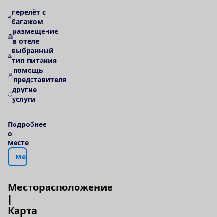
перелёт с
багажом
размещение
в отеле
выбранный
тип питания
помощь
представителя
другие
услуги
П
о
д
р
о
б
н
е
е
о
м
е
с
т
е
М
е
с
т
о
р
а
с
п
о
л
о
ж
е
н
и
е
|
К
а
р
т
а
М
е
с
т
о
р
а
с
п
о
л
о
ж
е
н
и
е
|
К
а
р
т
а