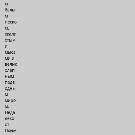
м
белы
м
песко
м,
скали
стым
и
мыса
ми и
велик
олеп
ным
подв
одны
м
миро
м.
Неда
леко
от
Пхуке