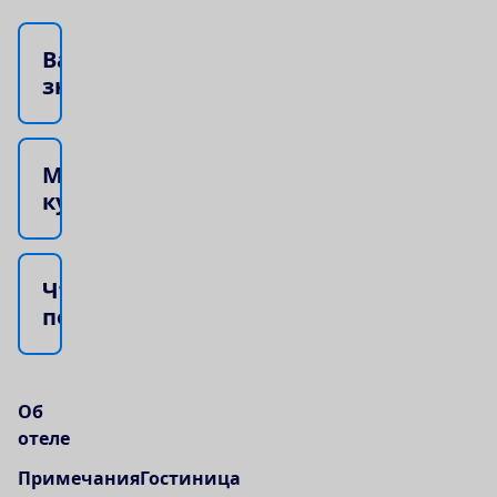
В
а
ж
н
о
з
н
а
т
ь
М
е
с
т
н
а
я
к
у
х
н
я
Ч
т
о
п
о
с
м
о
т
р
е
т
ь
?
О
б
о
т
е
л
е
Примечания
Гостиница