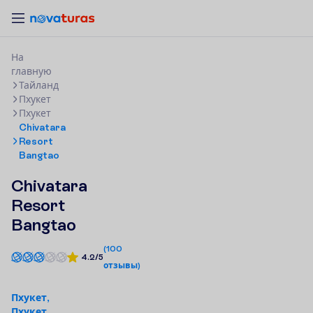
Н
а
г
л
а
в
н
у
ю
Тайланд
Пхукет
Пхукет
Chivatara
Resort
Bangtao
Chivatara
Resort
Bangtao
(
100
4.2/5
отзывы
)
Пхукет,
Пхукет,