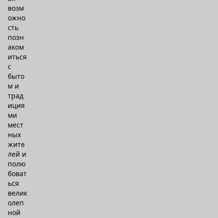
возм
ожно
сть
позн
аком
иться
с
быто
м и
трад
иция
ми
мест
ных
жите
лей и
полю
боват
ься
велик
олеп
ной