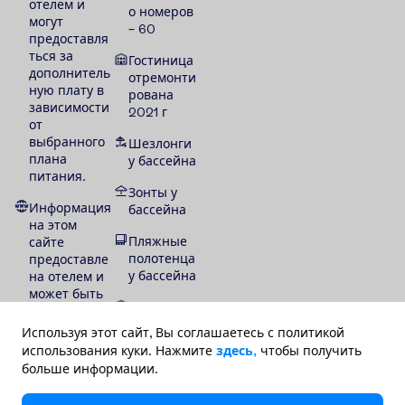
отелем и
о номеров
могут
– 60
предоставля
ться за
Гостиница
дополнитель
отремонти
ную плату в
рована
зависимости
2021 г
от
выбранного
Шезлонги
плана
у бассейна
питания.
Зонты у
Информация
бассейна
на этом
Пляжные
сайте
полотенца
предоставле
у бассейна
на отелем и
может быть
Нет
изменена со
национал
стороны
Используя этот сайт, Вы соглашаетесь с политикой
ьной
отеля.
использования куки. Нажмите
здесь,
чтобы получить
классифик
Туроператор
больше информации.
ации
не несёт
ответственно