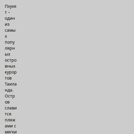
Пхуке
т –
один
из
самы
х
попу
лярн
ых
остро
вных
курор
тов
Таила
нда.
Остр
ов
слави
тся
пляж
ами с
мягки