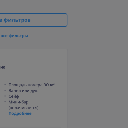
е
ф
и
л
ь
т
р
о
в
в
с
е
ф
и
л
ь
т
р
ы
ено
Площадь номера 30 m²
Ванна или душ
Сейф
Мини-бар
(оплачивается)
П
о
д
р
о
б
н
е
е