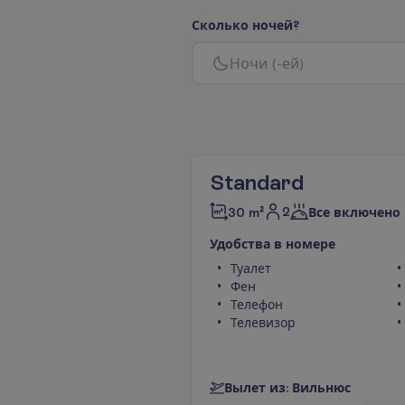
С
к
о
л
ь
к
о
н
о
ч
е
й
?
Н
о
ч
и
(
-
е
й
)
Standard
2
30 m²
Все включено
У
д
о
б
с
т
в
а
в
н
о
м
е
р
е
Туалет
Фен
Телефон
Телевизор
В
ы
л
е
т
и
з
:
В
и
л
ь
н
ю
с