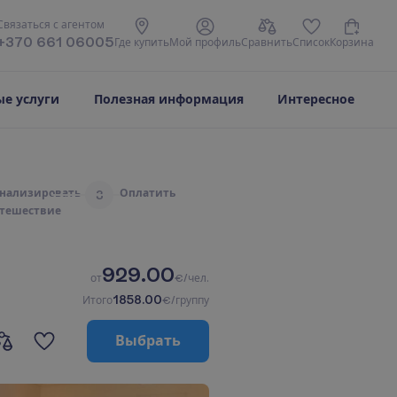
С
в
я
з
а
т
ь
с
я
с
а
г
е
н
т
о
м
+370 661 06005
Г
д
е
к
у
п
и
т
ь
М
о
й
п
р
о
ф
и
л
ь
С
р
а
в
н
и
т
ь
С
п
и
с
о
к
К
о
р
з
и
н
а
е услуги
Полезная информация
Интересное
н
а
л
и
з
и
р
о
в
а
т
ь
О
п
л
а
т
и
т
ь
3
т
е
ш
е
с
т
в
и
е
929.00
о
т
€/чел.
1858.00
И
т
о
г
о
€/группу
В
ы
б
р
а
т
ь