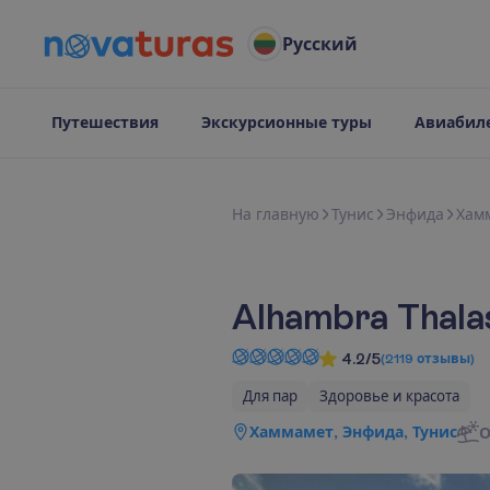
Русский
Путешествия
Экскурсионные туры
Авиабил
Н
а
г
л
а
в
н
у
ю
Тунис
Энфида
Хам
Alhambra Thala
4.2/5
(
2119
отзывы
)
Для пар
Здоровье и красота
Хаммамет, Энфида, Тунис
О