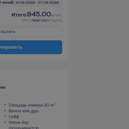
7 ночей, 
31.08.2026
 - 
07.09.2026
945.00
И
т
о
г
о
:
€/чел.
И
т
о
г
о
1890.00
€/группу
п
о
л
е
т
е
н
и
р
о
в
а
т
ь
ено
Площадь номера 30 m²
Ванна или душ
Сейф
Мини-бар
(оплачивается)