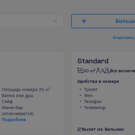
Б
о
л
ь
ш
О
ч
и
с
т
и
т
ь
Standard
2
30 m²
Все включ
У
д
о
б
с
т
в
а
в
н
о
м
е
р
е
Площадь номера 30 m²
Туалет
Ванна или душ
Фен
Сейф
Телефон
Мини-бар
Телевизор
(оплачивается)
П
о
д
р
о
б
н
е
е
В
ы
л
е
т
и
з
:
В
и
л
ь
н
ю
с