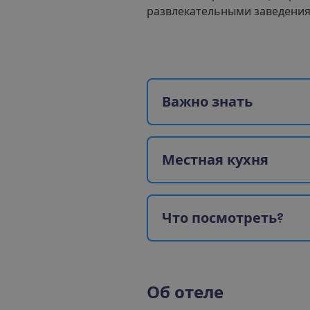
развлекательными заведения
В
а
ж
н
о
з
н
а
т
ь
М
е
с
т
н
а
я
к
у
х
н
я
Ч
т
о
п
о
с
м
о
т
р
е
т
ь
?
О
б
о
т
е
л
е