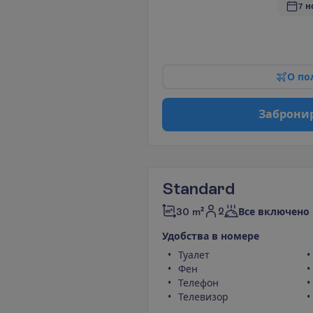
7 н
О
п
о
З
а
б
р
о
н
и
Standard
2
30 m²
Все включено
У
д
о
б
с
т
в
а
в
н
о
м
е
р
е
Туалет
Фен
Телефон
Телевизор