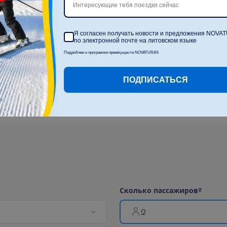
Интересующие тебя поездки сейчас
пляже- под залог
Ресторан на пляже
Я согласен получать новости и предложения NOVA
(оплачивается)
по электронной почте на литовском языке
Крытый бассейн с морской
Подробнее о программе преимуществ NOVATURAS
водой (оплачивается)
ПОДПИСАТЬСЯ
П
о
к
а
з
а
т
ь
в
с
е
С
к
о
л
ь
к
о
п
а
с
с
а
ж
и
р
о
в
?
2