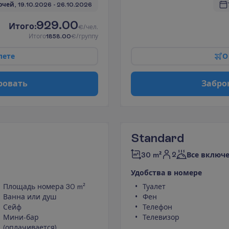
очей, 
19.10.2026
 - 
26.10.2026
929.00
И
т
о
г
о
:
€/чел.
И
т
о
г
о
1858.00
€/группу
л
е
т
е
О
р
о
в
а
т
ь
З
а
б
р
о
Standard
2
30 m²
Все включ
У
д
о
б
с
т
в
а
в
н
о
м
е
р
е
Площадь номера 30 m²
Туалет
Ванна или душ
Фен
Сейф
Телефон
Мини-бар
Телевизор
(оплачивается)