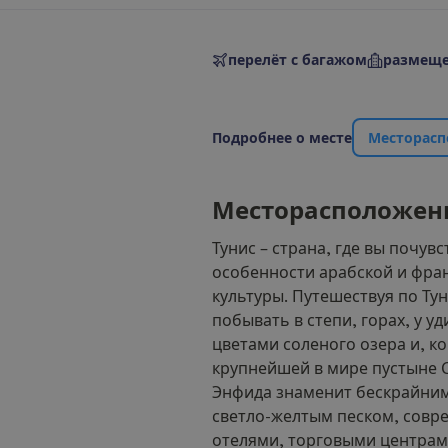
перелёт с багажом
размеще
П
о
д
р
о
б
н
е
е
о
м
е
с
т
е
М
е
с
т
о
р
а
с
п
М
е
с
т
о
р
а
с
п
о
л
о
ж
е
н
Тунис – страна, где вы почувс
особенности арабской и фра
культуры. Путешествуя по Ту
побывать в степи, горах, у 
цветами соленого озера и, ко
крупнейшей в мире пустыне С
Энфида знаменит бескрайни
светло-желтым песком, сов
отелями, торговыми центрам