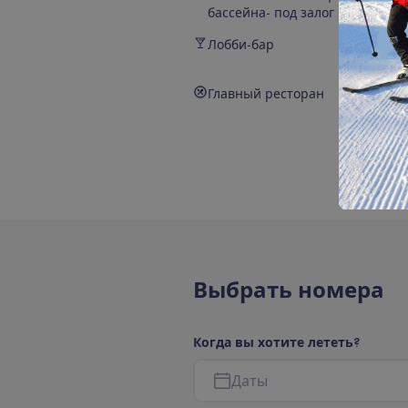
бассейна- под залог
Лобби-бар
Главный ресторан
В
ы
б
р
а
т
ь
н
о
м
е
р
а
К
о
г
д
а
в
ы
х
о
т
и
т
е
л
е
т
е
т
ь
?
Д
а
т
ы