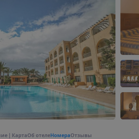
н
и
е
|
К
а
р
т
а
О
б
о
т
е
л
е
Н
о
м
е
р
а
Отзывы