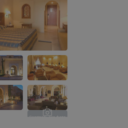
С
м
о
т
р
е
т
ь
в
с
е
ф
о
т
о
(
1
2
)