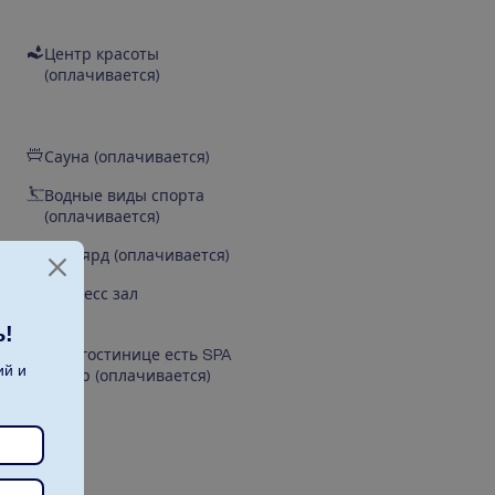
Центр красоты
(оплачивается)
Сауна (оплачивается)
Водные виды спорта
(оплачивается)
Бильярд (оплачивается)
Фитнесс зал
ь!
В гостинице есть SPA
ий и
центр (оплачивается)