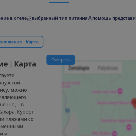
ние в отеле
выбранный тип питания
помощь представи
о
л
о
ж
е
н
и
е
|
К
а
р
т
а
С
м
о
т
р
е
т
ь
и
е
|
К
а
р
т
а
твуете
нцузской
нису, можно
удивляющего
нечно, – в
ахара. Курорт
ми пляжами со
ременными
и и