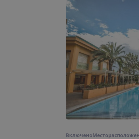
В
к
л
ю
ч
е
н
о
М
е
с
т
о
р
а
с
п
о
л
о
ж
е