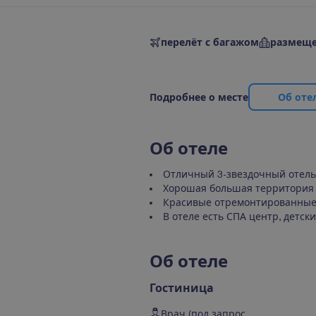
перелёт с багажом
размеще
П
о
д
р
о
б
н
е
е
о
м
е
с
т
е
О
б
о
т
е
О
б
о
т
е
л
е
Отличный 3-звездочный отель 
Хорошая большая территория
Красивые отремонтированные н
В отеле есть СПА центр, детск
О
б
о
т
е
л
е
Гостиница
Врач (под запрос,