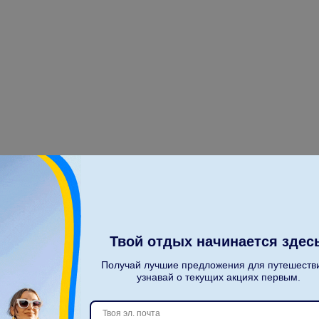
П
о
к
а
з
а
т
ь
в
с
е
Твой отдых начинается здес
Получай лучшие предложения для путешеств
узнавай о текущих акциях первым.
С
к
о
л
ь
к
о
п
а
с
с
а
ж
и
р
о
в
?