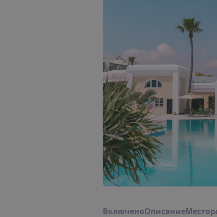
В
к
л
ю
ч
е
н
о
О
п
и
с
а
н
и
е
М
е
с
т
о
р