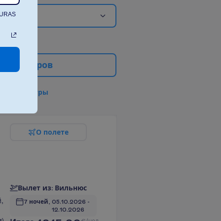
TURAS
е
ф
и
л
ь
т
р
о
в
в
с
е
ф
и
л
ь
т
р
ы
О
п
о
л
е
т
е
В
ы
л
е
т
и
з
:
В
и
л
ь
н
ю
с
,
7 ночей, 
05.10.2026
 - 
12.10.2026
)