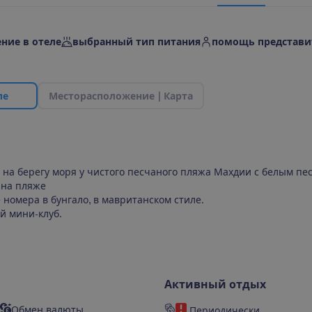
ние в отеле
выбранный тип питания
помощь представи
л
е
М
е
с
т
о
р
а
с
п
о
л
о
ж
е
н
и
е
|
К
а
р
т
а
на берегу моря у чистого песчаного пляжа Махдии с белым пес
 на пляже
омера в бунгало, в мавританском стиле.
ий мини-клуб.
Активный отдых
Обмен валюты
Периодически