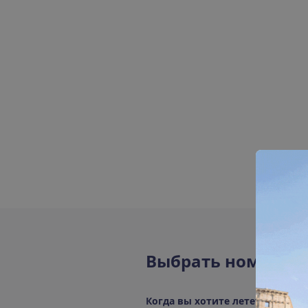
В
ы
б
р
а
т
ь
н
о
м
е
р
а
К
о
г
д
а
в
ы
х
о
т
и
т
е
л
е
т
е
т
ь
?