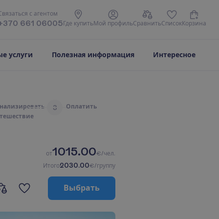
С
в
я
з
а
т
ь
с
я
с
а
г
е
н
т
о
м
+370 661 06005
Г
д
е
к
у
п
и
т
ь
М
о
й
п
р
о
ф
и
л
ь
С
р
а
в
н
и
т
ь
С
п
и
с
о
к
К
о
р
з
и
н
а
е услуги
Полезная информация
Интересное
н
а
л
и
з
и
р
о
в
а
т
ь
О
п
л
а
т
и
т
ь
3
т
е
ш
е
с
т
в
и
е
1015.00
о
т
€/чел.
2030.00
И
т
о
г
о
€/группу
В
ы
б
р
а
т
ь