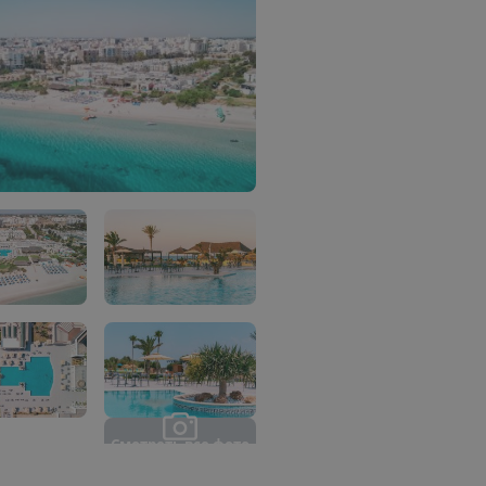
С
м
о
т
р
е
т
ь
в
с
е
ф
о
т
о
(
5
3
)