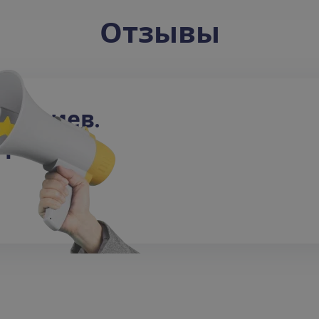
Отзывы
н
т
а
р
и
е
в
.
е
р
в
ы
м
!