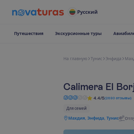
Русский
Путешествия
Экскурсионные туры
Авиабил
Н
а
г
л
а
в
н
у
ю
Тунис
Энфида
Мах
Calimera El Borj
4.4/5
(
2893
отзывы
)
Для семей
Махдия, Энфида, Тунис
Отп