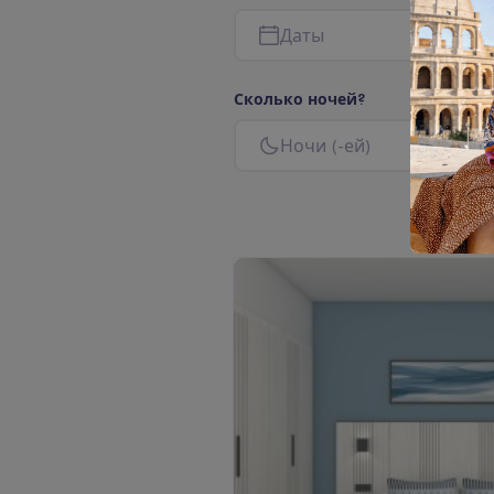
Д
а
т
ы
С
к
о
л
ь
к
о
н
о
ч
е
й
?
Н
о
ч
и
(
-
е
й
)