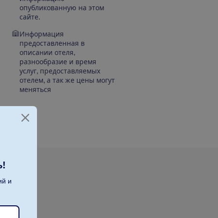
опубликованную на этом
сайте.
Информация
предоставленная в
описании отеля,
разнообразие и время
услуг, предоставляемых
отелем, а так же цены могут
меняться
ь!
ий и