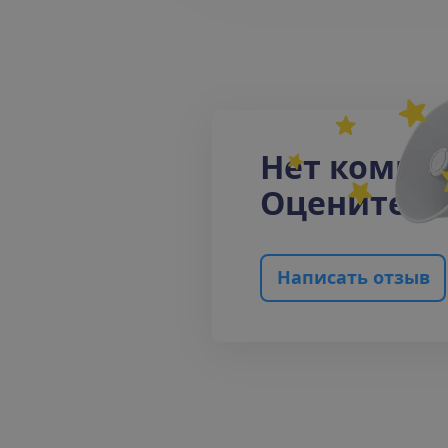
Н
е
т
к
о
м
м
е
О
ц
е
н
и
т
е
п
Н
а
п
и
с
а
т
ь
о
т
з
ы
в