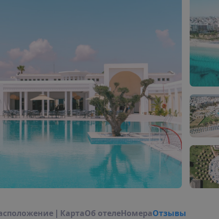
а
с
п
о
л
о
ж
е
н
и
е
|
К
а
р
т
а
О
б
о
т
е
л
е
Н
о
м
е
р
а
Отзывы