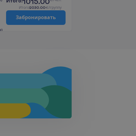
1015.00
И
т
о
г
о
:
€/чел.
И
т
о
г
о
2030.00
€/группу
З
а
б
р
о
н
и
р
о
в
а
т
ь
я)