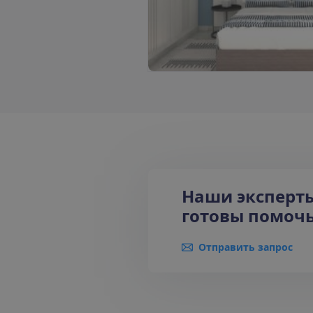
С
м
о
т
р
е
т
ь
в
с
е
ф
о
т
о
(
3
)
Наши эксперт
готовы помочь
Отправить запрос