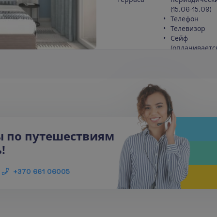
(15.06-15.09)
Телефон
Телевизор
Сейф
(оплачиваетс
П
о
д
р
о
б
н
е
е
ы по путешествиям
!
+370 661 06005