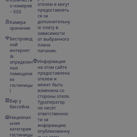
отелем и могут
о номеров
предоставлять
– 222
ся за
дополнительну
Камера
ю плату в
хранения
зависимости
Беспровод
от выбранного
ной
плана
интернет
питания.
(в
Информация
определен
на этом сайте
ных
предоставлена
помещени
отелем и
ях
может быть
гостиницы
)
изменена со
стороны отеля.
Бар у
Туроператор
бассейна
не несёт
ответственнос
Национал
ти за
ьная
информацию
категория
опубликованну
гостиницы
ю на этом