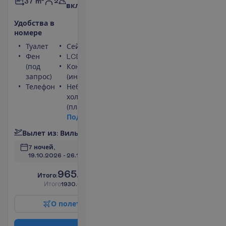
2
37 m²
включено
У
д
о
б
с
т
в
а
в
н
о
м
е
р
е
Туалет
Сейф
Фен
LCD телевизор
(под
Кондиционер
запрос)
(индивидуальный)
Телефон
Небольшой
холодильник
(платно)
П
о
д
р
о
б
н
е
е
В
ы
л
е
т
и
з
:
В
и
л
ь
н
ю
с
7 ночей, 
19.10.2026
 - 
26.10.2026
965.00
И
т
о
г
о
:
€/чел.
И
т
о
г
о
1930.00
€/группу
О
п
о
л
е
т
е