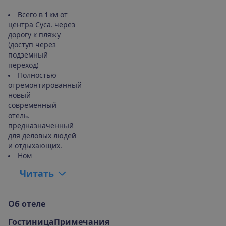
Всего в 1 км от
центра Суса, через
дорогу к пляжу
(доступ через
подземный
переход)
Полностью
отремонтированный
новый
современный
отель,
предназначенный
для деловых людей
и отдыхающих.
Ном
Ч
и
т
а
т
ь
О
б
о
т
е
л
е
Гостиница
Примечания