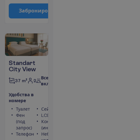
З
а
б
р
о
н
и
р
о
в
а
т
ь
Standart
City View
Все
2
37 m²
включено
У
д
о
б
с
т
в
а
в
н
о
м
е
р
е
Туалет
Сейф
Фен
LCD телевизор
(под
Кондиционер
запрос)
(индивидуальный)
Телефон
Небольшой