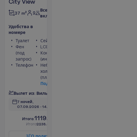
City View
Все
2
37 m²
включено
У
д
о
б
с
т
в
а
в
н
о
м
е
р
е
Туалет
Сейф
Фен
LCD телевизор
(под
Кондиционер
запрос)
(индивидуальный)
Телефон
Небольшой
холодильник
(платно)
П
о
д
р
о
б
н
е
е
В
ы
л
е
т
и
з
:
В
и
л
ь
н
ю
с
7 ночей, 
07.09.2026
 - 
14.09.2026
1119.00
И
т
о
г
о
:
€/чел.
И
т
о
г
о
2238.00
€/группу
О
п
о
л
е
т
е