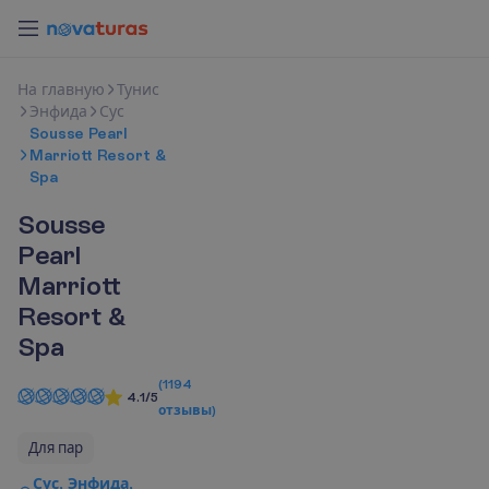
Н
а
г
л
а
в
н
у
ю
Тунис
Энфида
Сус
Sousse Pearl
Marriott Resort &
Spa
Sousse
Pearl
Marriott
Resort &
Spa
(
1194
4.1/5
отзывы
)
Для пар
Сус, Энфида,