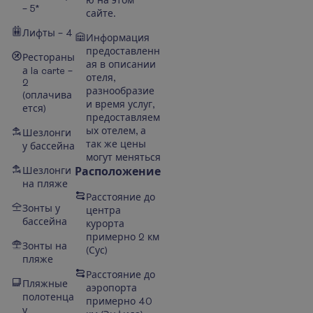
– 5*
сайте.
Лифты – 4
Информация
предоставленн
Рестораны
ая в описании
а la carte –
отеля,
2
разнообразие
(оплачива
и время услуг,
ется)
предоставляем
ых отелем, а
Шезлонги
так же цены
у бассейна
могут меняться
Шезлонги
Расположение
на пляже
Расстояние до
Зонты у
центра
бассейна
курорта
примерно 2 км
Зонты на
(
Сус
)
пляже
Расстояние до
Пляжные
аэропорта
полотенца
примерно 40
у