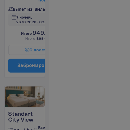
П
о
д
р
о
б
н
е
е
В
ы
л
е
т
и
з
:
В
и
л
ь
н
ю
с
7 ночей, 
26.10.2026
 - 
02.11.2026
949.00
И
т
о
г
о
:
€/чел.
И
т
о
г
о
1898.00
€/группу
О
п
о
л
е
т
е
З
а
б
р
о
н
и
р
о
в
а
т
ь
Standart
City View
Все