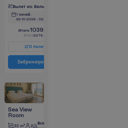
В
ы
л
е
т
и
з
:
В
и
л
ь
н
ю
с
7 ночей, 
26.10.2026
 - 
02.11.2026
1039.00
И
т
о
г
о
:
€/чел.
И
т
о
г
о
2078.00
€/группу
О
п
о
л
е
т
е
З
а
б
р
о
н
и
р
о
в
а
т
ь
Sea View
Room
Все
2
32 m²