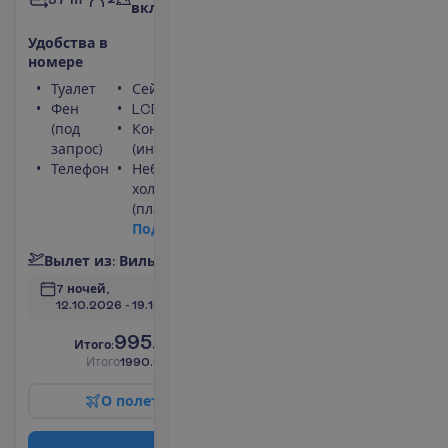
включено
У
д
о
б
с
т
в
а
в
н
о
м
е
р
е
Туалет
Сейф
Фен
LCD телевизор
(под
Кондиционер
запрос)
(индивидуальный)
Телефон
Небольшой
холодильник
(платно)
П
о
д
р
о
б
н
е
е
В
ы
л
е
т
и
з
:
В
и
л
ь
н
ю
с
7 ночей, 
12.10.2026
 - 
19.10.2026
995.00
И
т
о
г
о
:
€/чел.
И
т
о
г
о
1990.00
€/группу
О
п
о
л
е
т
е