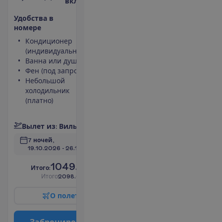
включено
У
д
о
б
с
т
в
а
в
н
о
м
е
р
е
Кондиционер
Телефон
(индивидуальный)
Площадь
Ванна или душ
номера 32
Фен (под запрос)
m²
Небольшой
Сейф
холодильник
Вид на
(платно)
море
П
о
д
р
о
б
н
е
е
В
ы
л
е
т
и
з
:
В
и
л
ь
н
ю
с
7 ночей, 
19.10.2026
 - 
26.10.2026
1049.00
И
т
о
г
о
:
€/чел.
И
т
о
г
о
2098.00
€/группу
О
п
о
л
е
т
е