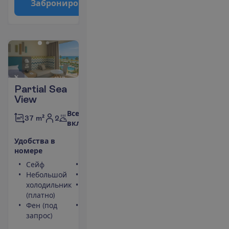
З
а
б
р
о
н
и
р
о
в
а
т
ь
Partial Sea
View
Все
2
37 m²
включено
У
д
о
б
с
т
в
а
в
н
о
м
е
р
е
Сейф
Туалет
Небольшой
Телефон
холодильник
Максимальное
(платно)
размещение – 3
Фен (под
Кондиционер
запрос)
(индивидуальный)
П
о
д
р
о
б
н
е
е