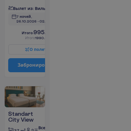
В
ы
л
е
т
и
з
:
В
и
л
ь
н
ю
с
7 ночей, 
26.10.2026
 - 
02.11.2026
995.00
И
т
о
г
о
:
€/чел.
И
т
о
г
о
1990.00
€/группу
О
п
о
л
е
т
е
З
а
б
р
о
н
и
р
о
в
а
т
ь
Standart
City View
Все
2
37 m²