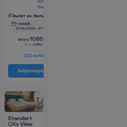
(платно)
П
о
д
р
о
б
н
е
е
В
ы
л
е
т
и
з
:
В
и
л
ь
н
ю
с
7 ночей, 
31.08.2026
 - 
07.09.2026
1095.00
И
т
о
г
о
:
€/чел.
И
т
о
г
о
2190.00
€/группу
О
п
о
л
е
т
е
З
а
б
р
о
н
и
р
о
в
а
т
ь
Standart
City View