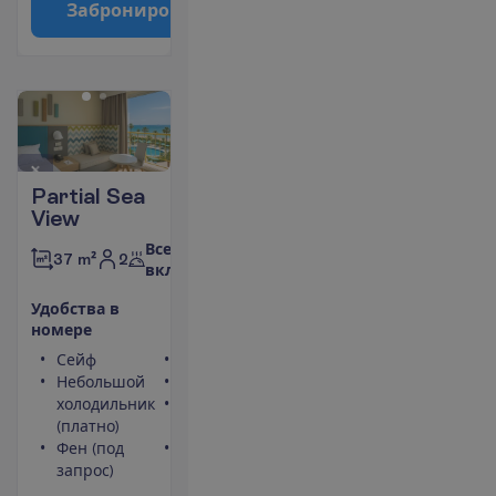
З
а
б
р
о
н
и
р
о
в
а
т
ь
Partial Sea
View
Все
2
37 m²
включено
У
д
о
б
с
т
в
а
в
н
о
м
е
р
е
Сейф
Туалет
Небольшой
Телефон
холодильник
Максимальное
(платно)
размещение – 3
Фен (под
Кондиционер
запрос)
(индивидуальный)
П
о
д
р
о
б
н
е
е