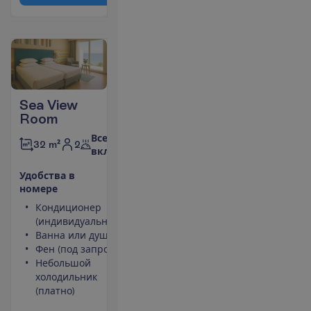
Sea View
Room
Все
2
32 m²
включено
У
д
о
б
с
т
в
а
в
н
о
м
е
р
е
Кондиционер
Телефон
(индивидуальный)
Площадь
Ванна или душ
номера 32
Фен (под запрос)
m²
Небольшой
Сейф
холодильник
Вид на
(платно)
море
П
о
д
р
о
б
н
е
е