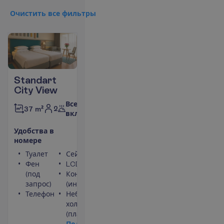
О
ч
и
с
т
и
т
ь
в
с
е
ф
и
л
ь
т
р
ы
Standart
City View
Все
2
37 m²
включено
У
д
о
б
с
т
в
а
в
н
о
м
е
р
е
Туалет
Сейф
Фен
LCD телевизор
(под
Кондиционер
запрос)
(индивидуальный)
Телефон
Небольшой
холодильник
(платно)