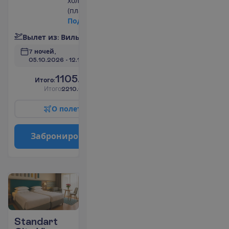
холодильник
(платно)
П
о
д
р
о
б
н
е
е
В
ы
л
е
т
и
з
:
В
и
л
ь
н
ю
с
7 ночей, 
05.10.2026
 - 
12.10.2026
1105.00
И
т
о
г
о
:
€/чел.
И
т
о
г
о
2210.00
€/группу
О
п
о
л
е
т
е
З
а
б
р
о
н
и
р
о
в
а
т
ь
Standart