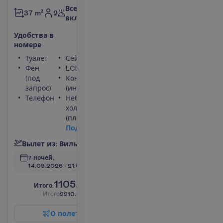
Все
2
37 m²
включено
У
д
о
б
с
т
в
а
в
н
о
м
е
р
е
Туалет
Сейф
Фен
LCD телевизор
(под
Кондиционер
запрос)
(индивидуальный)
Телефон
Небольшой
холодильник
(платно)
П
о
д
р
о
б
н
е
е
В
ы
л
е
т
и
з
:
В
и
л
ь
н
ю
с
7 ночей, 
14.09.2026
 - 
21.09.2026
1105.00
И
т
о
г
о
:
€/чел.
И
т
о
г
о
2210.00
€/группу
О
п
о
л
е
т
е