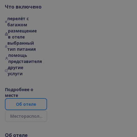
Ч
т
о
в
к
л
ю
ч
е
н
о
перелёт с
багажом
размещение
в отеле
выбранный
тип питания
помощь
представителя
другие
услуги
П
о
д
р
о
б
н
е
е
о
м
е
с
т
е
О
б
о
т
е
л
е
М
е
с
т
о
р
а
с
п
о
л
о
ж
е
н
и
е
|
К
а
р
т
а
О
б
о
т
е
л
е