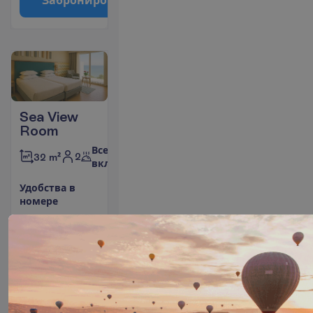
З
а
б
р
о
н
и
р
о
в
а
т
ь
Sea View
Room
Все
2
32 m²
включено
У
д
о
б
с
т
в
а
в
н
о
м
е
р
е
Кондиционер
Телефон
(индивидуальный)
Площадь
Ванна или душ
номера 32
Фен (под запрос)
m²
Небольшой
Сейф
холодильник
Вид на
(платно)
море