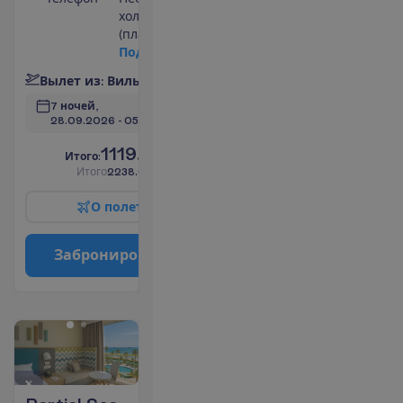
холодильник
(платно)
П
о
д
р
о
б
н
е
е
В
ы
л
е
т
и
з
:
В
и
л
ь
н
ю
с
7 ночей, 
28.09.2026
 - 
05.10.2026
1119.00
И
т
о
г
о
:
€/чел.
И
т
о
г
о
2238.00
€/группу
О
п
о
л
е
т
е
З
а
б
р
о
н
и
р
о
в
а
т
ь