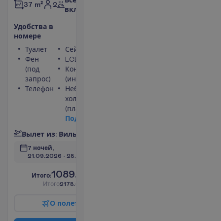
2
37 m²
включено
У
д
о
б
с
т
в
а
в
н
о
м
е
р
е
Туалет
Сейф
Фен
LCD телевизор
(под
Кондиционер
запрос)
(индивидуальный)
Телефон
Небольшой
холодильник
(платно)
П
о
д
р
о
б
н
е
е
В
ы
л
е
т
и
з
:
В
и
л
ь
н
ю
с
7 ночей, 
21.09.2026
 - 
28.09.2026
1089.00
И
т
о
г
о
:
€/чел.
И
т
о
г
о
2178.00
€/группу
О
п
о
л
е
т
е