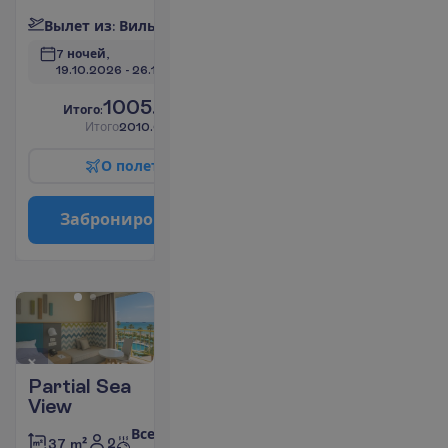
В
ы
л
е
т
и
з
:
В
и
л
ь
н
ю
с
7 ночей, 
19.10.2026
 - 
26.10.2026
1005.00
И
т
о
г
о
:
€/чел.
И
т
о
г
о
2010.00
€/группу
О
п
о
л
е
т
е
З
а
б
р
о
н
и
р
о
в
а
т
ь
Partial Sea
View
Все
2
37 m²