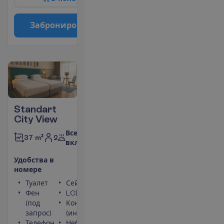
З
а
б
р
о
н
и
р
о
в
а
т
ь
Standart
City View
Все
2
37 m²
включено
У
д
о
б
с
т
в
а
в
н
о
м
е
р
е
Туалет
Сейф
Фен
LCD телевизор
(под
Кондиционер
запрос)
(индивидуальный)
Телефон
Небольшой