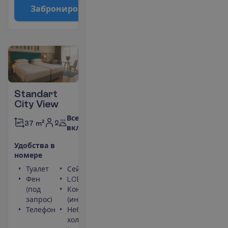
З
а
б
р
о
н
и
р
о
в
а
т
ь
Standart
City View
Все
2
37 m²
включено
У
д
о
б
с
т
в
а
в
н
о
м
е
р
е
Туалет
Сейф
Фен
LCD телевизор
(под
Кондиционер
запрос)
(индивидуальный)
Телефон
Небольшой
холодильник