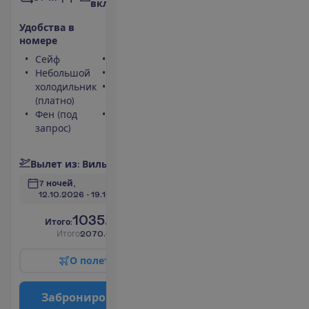
включено
У
д
о
б
с
т
в
а
в
н
о
м
е
р
е
Сейф
Туалет
Небольшой
Телефон
холодильник
Максимальное
(платно)
размещение – 3
Фен (под
Кондиционер
запрос)
(индивидуальный)
П
о
д
р
о
б
н
е
е
В
ы
л
е
т
и
з
:
В
и
л
ь
н
ю
с
7 ночей, 
12.10.2026
 - 
19.10.2026
1035.00
И
т
о
г
о
:
€/чел.
И
т
о
г
о
2070.00
€/группу
О
п
о
л
е
т
е
З
а
б
р
о
н
и
р
о
в
а
т
ь