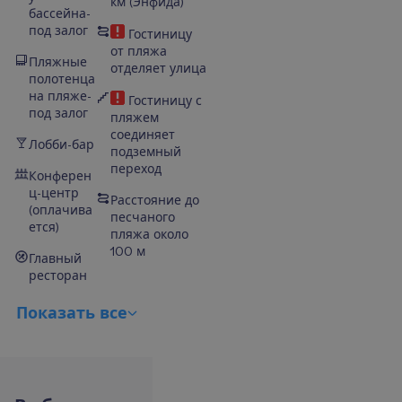
км (Энфида)
бассейна-
под залог
Гостиницу
от пляжа
Пляжные
отделяет улица
полотенца
на пляже-
Гостиницу с
под залог
пляжем
соединяет
Лобби-бар
подземный
переход
Конферен
ц-центр
Расстояние до
(оплачива
песчаного
ется)
пляжа около
100 м
Главный
ресторан
П
о
к
а
з
а
т
ь
в
с
е