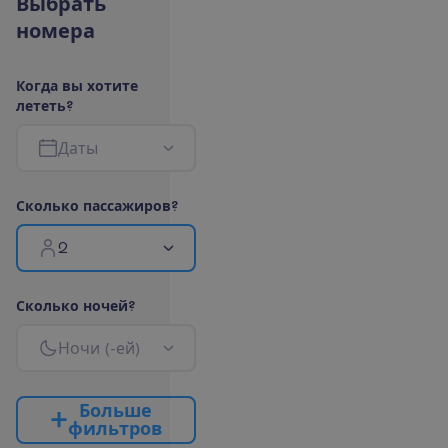
В
ы
б
р
а
т
ь
н
о
м
е
р
а
К
о
г
д
а
в
ы
х
о
т
и
т
е
л
е
т
е
т
ь
?
Д
а
т
ы
С
к
о
л
ь
к
о
п
а
с
с
а
ж
и
р
о
в
?
2
С
к
о
л
ь
к
о
н
о
ч
е
й
?
Н
о
ч
и
(
-
е
й
)
Б
о
л
ь
ш
е
ф
и
л
ь
т
р
о
в