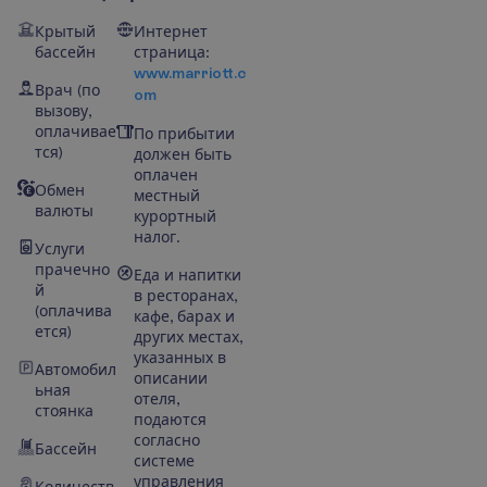
Крытый
Интернет
бассейн
страница:
www.marriott.c
Врач (по
om
вызову,
оплачивае
По прибытии
тся)
должен быть
оплачен
Обмен
местный
валюты
курортный
налог.
Услуги
прачечно
Еда и напитки
й
в ресторанах,
(оплачива
кафе, барах и
ется)
других местах,
указанных в
Автомобил
описании
ьная
отеля,
стоянка
подаются
согласно
Бассейн
системе
управления
Количеств