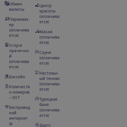
Обмен
Центр
валюты
красоты
(оплачива
Парикмах
ется)
ер
(оплачива
Масаж
ется)
(оплачива
ется)
Услуги
прачечно
Сауна
й
(оплачива
(оплачива
ется)
ется)
Настольн
Бассейн
ый теннис
(оплачива
Количеств
ется)
о номеров
– 307
Турецкая
баня
Беспровод
(оплачива
ной
ется)
интернет
(в
Дартс