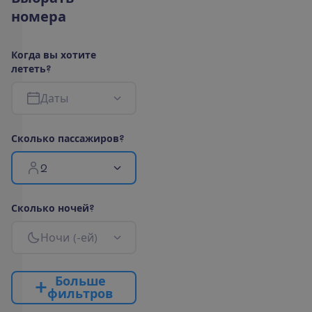
н
о
м
е
р
а
К
о
г
д
а
в
ы
х
о
т
и
т
е
л
е
т
е
т
ь
?
Д
а
т
ы
С
к
о
л
ь
к
о
п
а
с
с
а
ж
и
р
о
в
?
2
С
к
о
л
ь
к
о
н
о
ч
е
й
?
Н
о
ч
и
(
-
е
й
)
Б
о
л
ь
ш
е
ф
и
л
ь
т
р
о
в