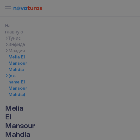
Н
а
г
л
а
в
н
у
ю
Тунис
Энфида
Махдия
Melia El
Mansour
Mahdia
(ex.
name El
Mansour
Mahdia)
Melia
El
Mansour
Mahdia