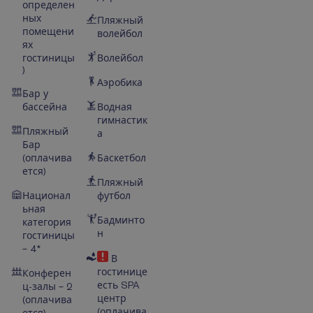
определен
ных
Пляжный
помещени
волейбол
ях
гостиницы
Волейбол
)
Аэробика
Бар у
бассейна
Водная
гимнастик
Пляжный
а
Бар
(оплачива
Баскетбол
ется)
Пляжный
Национал
футбол
ьная
Бадминто
категория
н
гостиницы
– 4*
В
гостинице
Конферен
есть SPA
ц-залы – 2
центр
(оплачива
(оплачива