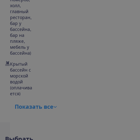
холл,
главный
ресторан,
бар у
бассейна,
бар на
пляже,
мебель у
бассейна)
Крытый
бассейн с
морской
водой
(оплачива
ется)
П
о
к
а
з
а
т
ь
в
с
е
В
ы
б
р
а
т
ь