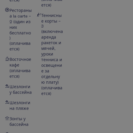
ется)
ется)
Рестораны
Теннисны
а la carte –
е корты –
2 (один из
3
них
(включена
бесплатно
аренда
)
ракеток и
(оплачива
мячей,
ется)
уроки
Восточное
тенниса и
кафе
освещени
(оплачива
е за
ется)
отдельну
ю плату)
Шезлонги
(оплачива
у бассейна
ется)
Шезлонги
на пляже
Зонты у
бассейна