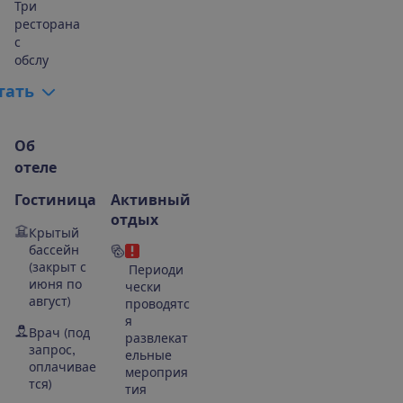
Три
ресторана
с
обслу
т
а
т
ь
О
б
о
т
е
л
е
Гостиница
Активный
отдых
Крытый
бассейн
(закрыт с
Периоди
июня по
чески
август)
проводятс
я
Врач (под
развлекат
запрос,
ельные
оплачивае
мероприя
тся)
тия