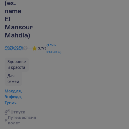
(ex.
name
El
Mansour
Mahdia)
(
1728
3.7/5
отзывы
)
Здоровье
и красота
Для
семей
Махдия,
Энфида,
Тунис
Отпуск
П
у
т
е
ш
е
с
т
в
и
я
п
о
л
е
т