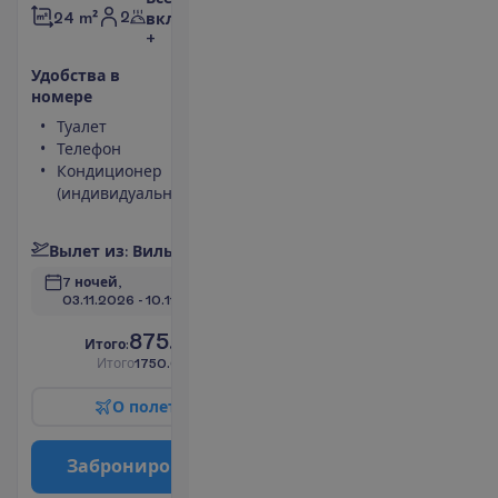
2
24 m²
включено
+
У
д
о
б
с
т
в
а
в
н
о
м
е
р
е
Туалет
Сейф
Телефон
Фен
Кондиционер
Телевизор
(индивидуальный)
Душ
П
о
д
р
о
б
н
е
е
В
ы
л
е
т
и
з
:
В
и
л
ь
н
ю
с
7 ночей, 
03.11.2026
 - 
10.11.2026
875.00
И
т
о
г
о
:
€/чел.
И
т
о
г
о
1750.00
€/группу
О
п
о
л
е
т
е
З
а
б
р
о
н
и
р
о
в
а
т
ь