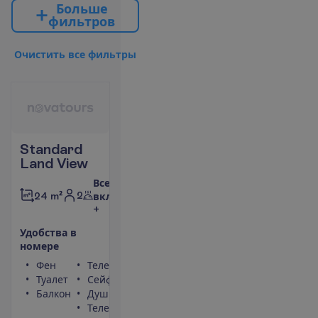
Б
о
л
ь
ш
е
ф
и
л
ь
т
р
о
в
О
ч
и
с
т
и
т
ь
в
с
е
ф
и
л
ь
т
р
ы
Standard
Land View
Все
2
24 m²
включено
+
У
д
о
б
с
т
в
а
в
н
о
м
е
р
е
Фен
Телефон
Туалет
Сейф
Балкон
Душ
Телевизор