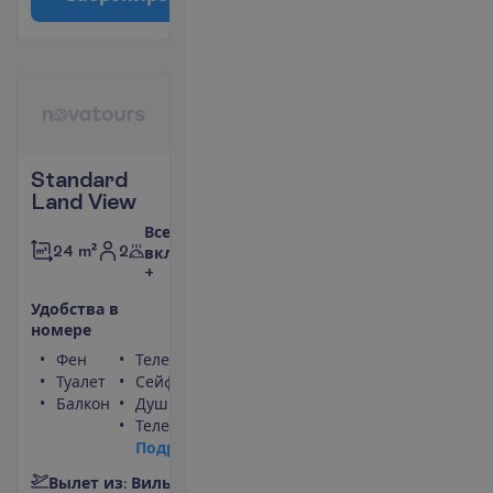
Standard
Land View
Все
2
24 m²
включено
+
У
д
о
б
с
т
в
а
в
н
о
м
е
р
е
Фен
Телефон
Туалет
Сейф
Балкон
Душ
Телевизор
П
о
д
р
о
б
н
е
е
В
ы
л
е
т
и
з
:
В
и
л
ь
н
ю
с