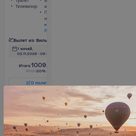
Туалет
Вид на
Телевизор
море
Площадь
номера 30
m²
П
о
д
р
о
б
н
е
е
В
ы
л
е
т
и
з
:
В
и
л
ь
н
ю
с
7 ночей, 
02.11.2026
 - 
09.11.2026
1009.00
И
т
о
г
о
:
€/чел.
И
т
о
г
о
2018.00
€/группу
О
п
о
л
е
т
е
З
а
б
р
о
н
и
р
о
в
а
т
ь