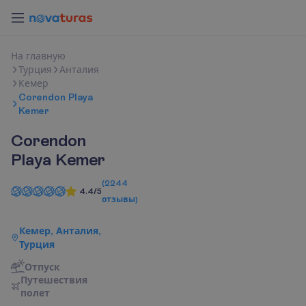
Н
а
г
л
а
в
н
у
ю
Турция
Анталия
Кемер
Corendon Playa
Kemer
Corendon
Playa Kemer
(
2244
4.4/5
отзывы
)
Кемер, Анталия,
Турция
Отпуск
П
у
т
е
ш
е
с
т
в
и
я
п
о
л
е
т