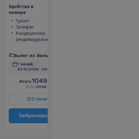
У
д
о
б
с
т
в
а
в
н
о
м
е
р
е
Туалет
Сейф
Телефон
Фен
Кондиционер
Телевизор
(индивидуальный)
Душ
П
о
д
р
о
б
н
е
е
В
ы
л
е
т
и
з
:
В
и
л
ь
н
ю
с
7 ночей, 
30.10.2026
 - 
06.11.2026
1049.00
И
т
о
г
о
:
€/чел.
И
т
о
г
о
2098.00
€/группу
О
п
о
л
е
т
е
З
а
б
р
о
н
и
р
о
в
а
т
ь