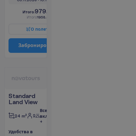
979.00
И
т
о
г
о
:
€/чел.
И
т
о
г
о
1958.00
€/группу
О
п
о
л
е
т
е
З
а
б
р
о
н
и
р
о
в
а
т
ь
Standard
Land View
Все
2
24 m²
включено
+
У
д
о
б
с
т
в
а
в