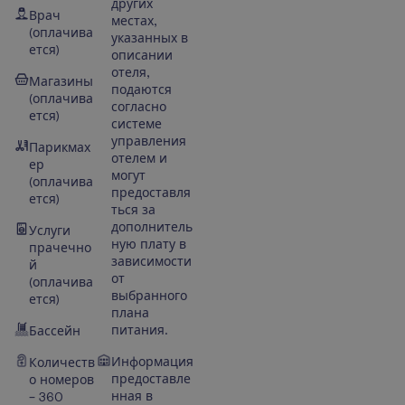
других
Врач
местах,
(оплачива
указанных в
ется)
описании
отеля,
Магазины
подаются
(оплачива
согласно
ется)
системе
управления
Парикмах
отелем и
ер
могут
(оплачива
предоставля
ется)
ться за
дополнитель
Услуги
ную плату в
прачечно
зависимости
й
от
(оплачива
выбранного
ется)
плана
питания.
Бассейн
Информация
Количеств
предоставле
о номеров
нная в
– 360