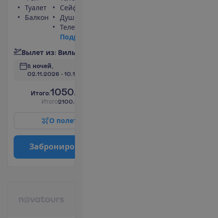
Туалет
Сейф
Балкон
Душ
Телевизор
П
о
д
р
о
б
н
е
е
В
ы
л
е
т
и
з
:
В
и
л
ь
н
ю
с
8 ночей, 
02.11.2026
 - 
10.11.2026
1050.00
И
т
о
г
о
:
€/чел.
И
т
о
г
о
2100.00
€/группу
О
п
о
л
е
т
е
З
а
б
р
о
н
и
р
о
в
а
т
ь