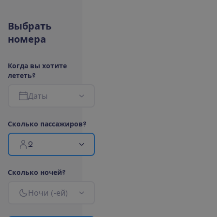
В
ы
б
р
а
т
ь
н
о
м
е
р
а
К
о
г
д
а
в
ы
х
о
т
и
т
е
л
е
т
е
т
ь
?
Д
а
т
ы
С
к
о
л
ь
к
о
п
а
с
с
а
ж
и
р
о
в
?
2
С
к
о
л
ь
к
о
н
о
ч
е
й
?
Н
о
ч
и
(
-
е
й
)