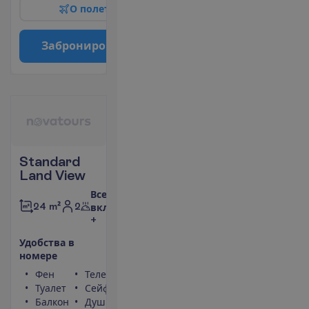
О
п
о
л
е
т
е
З
а
б
р
о
н
и
р
о
в
а
т
ь
Standard
Land View
Все
2
24 m²
включено
+
У
д
о
б
с
т
в
а
в
н
о
м
е
р
е
Фен
Телефон
Туалет
Сейф
Балкон
Душ