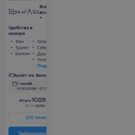
Все
2
24 m²
включено
+
У
д
о
б
с
т
в
а
в
н
о
м
е
р
е
Фен
Телефон
Туалет
Сейф
Балкон
Душ
Телевизор
П
о
д
р
о
б
н
е
е
В
ы
л
е
т
и
з
:
В
и
л
ь
н
ю
с
7 ночей, 
31.10.2026
 - 
07.11.2026
1029.00
И
т
о
г
о
:
€/чел.
И
т
о
г
о
2058.00
€/группу
О
п
о
л
е
т
е
З
а
б
р
о
н
и
р
о
в
а
т
ь