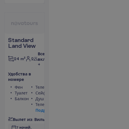
Standard
Land View
Все
2
24 m²
включено
+
У
д
о
б
с
т
в
а
в
н
о
м
е
р
е
Фен
Телефон
Туалет
Сейф
Балкон
Душ
Телевизор
П
о
д
р
о
б
н
е
е
В
ы
л
е
т
и
з
:
В
и
л
ь
н
ю
с
7 ночей, 