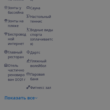
Зонты у
Сауна
бассейна
Настольный
Зонты на
теннис
пляже
Водные виды
Беспровод
спорта
ной
(оплачиваетс
интернет
я)
Главный
Дартс
ресторан
Пляжный
Отель
волейбол
частично
Паровая
реновиро
баня
ван 2021 г
Фитнесс зал
П
о
к
а
з
а
т
ь
в
с
е