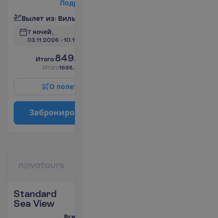
П
о
д
р
о
б
н
е
е
В
ы
л
е
т
и
з
:
В
и
л
ь
н
ю
с
7 ночей, 
03.11.2026
 - 
10.11.2026
849.00
И
т
о
г
о
:
€/чел.
И
т
о
г
о
1698.00
€/группу
О
п
о
л
е
т
е
З
а
б
р
о
н
и
р
о
в
а
т
ь
Standard
Sea View
Все