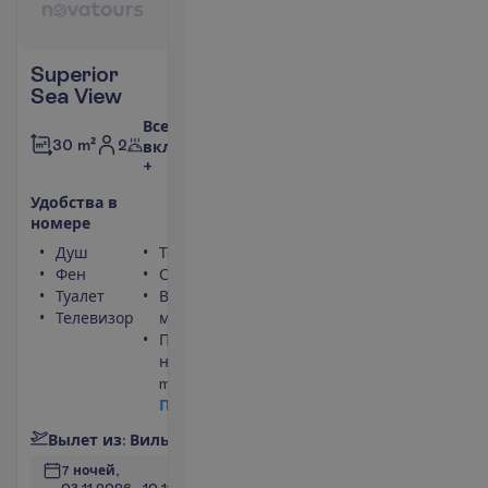
Superior
Sea View
Все
2
30 m²
включено
+
У
д
о
б
с
т
в
а
в
н
о
м
е
р
е
Душ
Телефон
Фен
Сейф
Туалет
Вид на
Телевизор
море
Площадь
номера 30
m²
П
о
д
р
о
б
н
е
е
В
ы
л
е
т
и
з
:
В
и
л
ь
н
ю
с
7 ночей, 
03.11.2026
 - 
10.11.2026