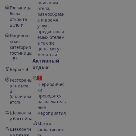
описании
Гостиница
отеля,
была
разнообрази
открыта
е и время
2016 г
услуг,
предоставля
Национал
емых отелем,
ьная
а так же
категория
цены могут
гостиницы
меняться
– 5*
Активный
отдых
Бары – 4
Рестораны
Периодичес
а la carte –
ки
2
проводятся
(оплачива
развлекатель
ется)
ные
Шезлонги
мероприятия
у бассейна
Масаж
Шезлонги
(оплачиваетс
на пляже
я)