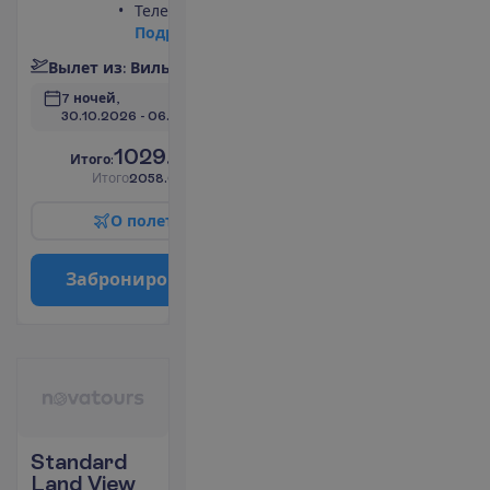
Телевизор
П
о
д
р
о
б
н
е
е
В
ы
л
е
т
и
з
:
В
и
л
ь
н
ю
с
7 ночей, 
30.10.2026
 - 
06.11.2026
1029.00
И
т
о
г
о
:
€/чел.
И
т
о
г
о
2058.00
€/группу
О
п
о
л
е
т
е
З
а
б
р
о
н
и
р
о
в
а
т
ь
Standard
Land View