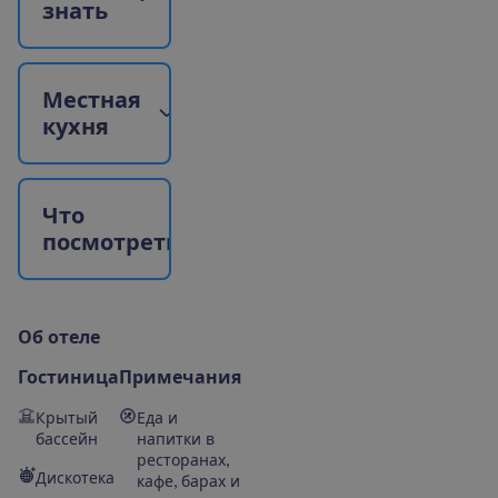
з
н
а
т
ь
М
е
с
т
н
а
я
к
у
х
н
я
Ч
т
о
п
о
с
м
о
т
р
е
т
ь
?
О
б
о
т
е
л
е
Гостиница
Примечания
Крытый
Еда и
бассейн
напитки в
ресторанах,
Дискотека
кафе, барах и