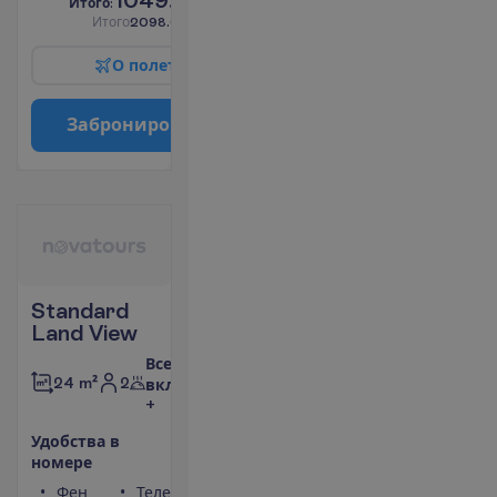
1049.00
И
т
о
г
о
:
€/чел.
И
т
о
г
о
2098.00
€/группу
О
п
о
л
е
т
е
З
а
б
р
о
н
и
р
о
в
а
т
ь
Standard
Land View
Все
2
24 m²
включено
+
У
д
о
б
с
т
в
а
в
н
о
м
е
р
е
Фен
Телефон