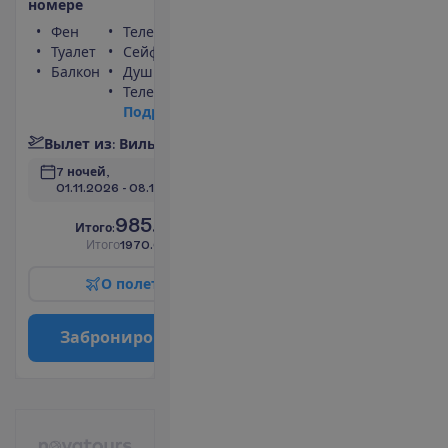
н
о
м
е
р
е
Фен
Телефон
Туалет
Сейф
Балкон
Душ
Телевизор
П
о
д
р
о
б
н
е
е
В
ы
л
е
т
и
з
:
В
и
л
ь
н
ю
с
7 ночей, 
01.11.2026
 - 
08.11.2026
985.00
И
т
о
г
о
:
€/чел.
И
т
о
г
о
1970.00
€/группу
О
п
о
л
е
т
е
З
а
б
р
о
н
и
р
о
в
а
т
ь