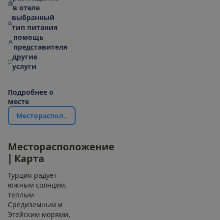
в отеле
выбранный
тип питания
помощь
представителя
другие
услуги
П
о
д
р
о
б
н
е
е
о
м
е
с
т
е
М
е
с
т
о
р
а
с
п
о
л
о
ж
е
н
и
е
|
К
а
р
т
а
М
е
с
т
о
р
а
с
п
о
л
о
ж
е
н
и
е
|
К
а
р
т
а
Турция радует
южным солнцем,
теплым
Средиземным и
Эгейским морями,