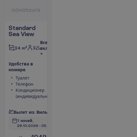
Standard
Sea View
Все
2
24 m²
включено
+
У
д
о
б
с
т
в
а
в
н
о
м
е
р
е
Туалет
Сейф
Телефон
Фен
Кондиционер
Телевизор
(индивидуальный)
Душ
П
о
д
р
о
б
н
е
е
В
ы
л
е
т
и
з
:
В
и
л
ь
н
ю
с
7 ночей, 
29.10.2026
 - 
05.11.2026