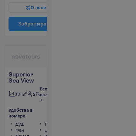
О
п
о
л
е
т
е
З
а
б
р
о
н
и
р
о
в
а
т
ь
Superior
Sea View
Все
2
30 m²
включено
+
У
д
о
б
с
т
в
а
в
н
о
м
е
р
е
Душ
Телефон
Фен
Сейф