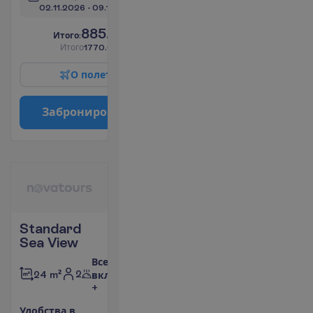
02.11.2026
 - 
09.11.2026
885.00
И
т
о
г
о
:
€/чел.
И
т
о
г
о
1770.00
€/группу
О
п
о
л
е
т
е
З
а
б
р
о
н
и
р
о
в
а
т
ь
Standard
Sea View
Все
2
24 m²
включено
+
У
д
о
б
с
т
в
а
в