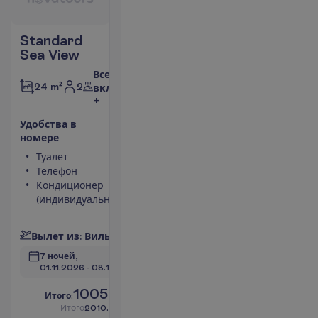
Standard
Sea View
Все
2
24 m²
включено
+
У
д
о
б
с
т
в
а
в
н
о
м
е
р
е
Туалет
Сейф
Телефон
Фен
Кондиционер
Телевизор
(индивидуальный)
Душ
П
о
д
р
о
б
н
е
е
В
ы
л
е
т
и
з
:
В
и
л
ь
н
ю
с
7 ночей, 
01.11.2026
 - 
08.11.2026
1005.00
И
т
о
г
о
:
€/чел.
И
т
о
г
о
2010.00
€/группу