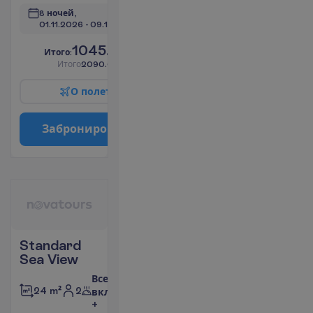
8 ночей, 
01.11.2026
 - 
09.11.2026
1045.00
И
т
о
г
о
:
€/чел.
И
т
о
г
о
2090.00
€/группу
О
п
о
л
е
т
е
З
а
б
р
о
н
и
р
о
в
а
т
ь
Standard
Sea View
Все
2
24 m²
включено
+