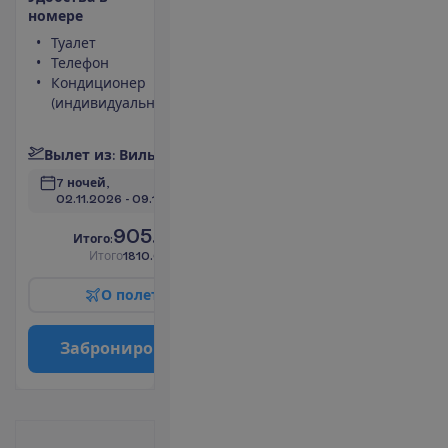
н
о
м
е
р
е
Туалет
Сейф
Телефон
Фен
Кондиционер
Телевизор
(индивидуальный)
Душ
П
о
д
р
о
б
н
е
е
В
ы
л
е
т
и
з
:
В
и
л
ь
н
ю
с
7 ночей, 
02.11.2026
 - 
09.11.2026
905.00
И
т
о
г
о
:
€/чел.
И
т
о
г
о
1810.00
€/группу
О
п
о
л
е
т
е
З
а
б
р
о
н
и
р
о
в
а
т
ь