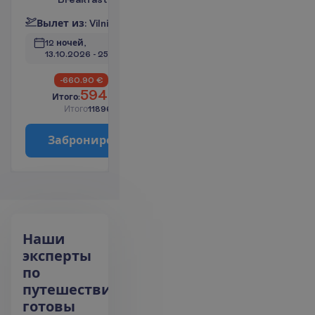
В
ы
л
е
т
и
з
:
V
i
l
n
i
u
s
_
12 ночей, 
13.10.2026
 - 
25.10.2026
6609
-660.90
€
€/чел.
5948.10
И
т
о
г
о
:
€/чел.
И
т
о
г
о
11896.20
€/группу
З
а
б
р
о
н
и
р
о
в
а
т
ь
Наши
эксперты
по
путешествиям
готовы