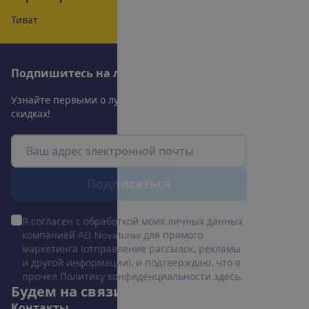
Тиват
П
о
д
п
и
ш
и
т
е
с
ь
н
а
л
у
ч
ш
и
е
п
р
е
д
л
о
ж
е
н
и
я
!
У
з
н
а
й
т
е
п
е
р
в
ы
м
и
о
л
у
ч
ш
и
х
п
р
е
д
л
о
ж
е
н
и
я
х
и
с
к
и
д
к
а
х
!
П
о
д
п
и
с
а
т
ь
с
я
Я согласен с обработкой моих личных данных
компанией AB Novaturas для прямого
маркетинга (отправление рассылок, рекламы
и другой информации), и подтверждаю, что я
прочел Политику конфиденциальности
здесь
.
Б
у
д
е
м
н
а
с
в
я
з
и
!
К
о
н
т
а
к
т
ы