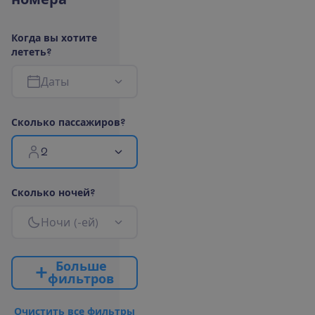
К
о
г
д
а
в
ы
х
о
т
и
т
е
л
е
т
е
т
ь
?
Д
а
т
ы
С
к
о
л
ь
к
о
п
а
с
с
а
ж
и
р
о
в
?
2
С
к
о
л
ь
к
о
н
о
ч
е
й
?
Н
о
ч
и
(
-
е
й
)
Б
о
л
ь
ш
е
ф
и
л
ь
т
р
о
в
О
ч
и
с
т
и
т
ь
в
с
е
ф
и
л
ь
т
р
ы