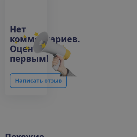
Н
е
т
к
о
м
м
е
н
т
а
р
и
е
в
.
О
ц
е
н
и
т
е
п
е
р
в
ы
м
!
Н
а
п
и
с
а
т
ь
о
т
з
ы
в
Похожие