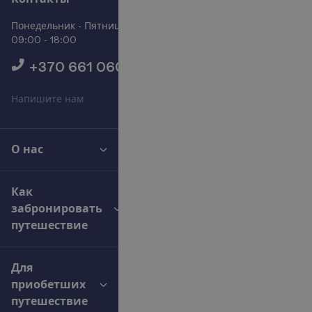
Понедельник - Пятница
09:00 - 18:00
+370 661 06005
Н
а
п
и
ш
и
т
е
н
а
м
О нас
Как
забронировать
путешествие
Для
приобетших
путешествие