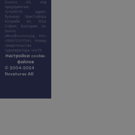
Euroins AD, код
предприятия:
121265113, адрес:
бульвар Христофора
Колумба 43, 1592
София, Болгария, эл.
почта:
office@euroins.bg, тел.:
+35970017241. Номер
свидетельства
туроператора: 14275.
Н
а
с
т
р
о
й
к
и
c
o
o
k
i
e
-
ф
а
й
л
о
в
© 2004-2024
Novaturas AB