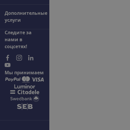
Дополнительные
услуги
С
л
е
д
и
т
е
з
а
н
а
м
и
в
с
о
ц
с
е
т
я
х
!
М
ы
п
р
и
н
и
м
а
е
м