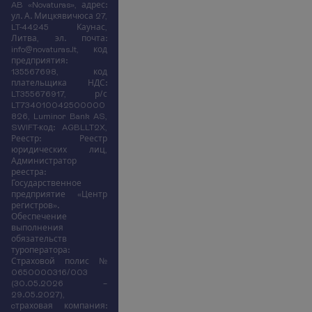
AB «Novaturas», адрес:
ул. А. Мицкявичюса 27,
LT-44245 Каунас,
Литва, эл. почта:
info@novaturas.lt, код
предприятия:
135567698, код
плательщика НДС:
LT355676917, р/с
LT734010042500000
826, Luminor Bank AS,
SWIFT-код: AGBLLT2X,
Реестр: Реестр
юридических лиц,
Администратор
реестра:
Государственное
предприятие «Центр
регистров».
Обеспечение
выполнения
обязательств
туроператора:
Страховой полис №
0650000316/003
(30.05.2026 –
29.05.2027),
cтраховая компания: