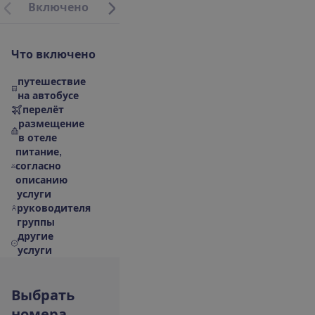
В
к
л
ю
ч
е
н
о
В
п
е
ч
а
т
л
е
н
и
я
Н
о
м
е
р
а
Отзывы
Ч
т
о
в
к
л
ю
ч
е
н
о
путешествие
на автобусе
перелёт
размещение
в отеле
питание,
согласно
описанию
услуги
руководителя
группы
другие
услуги
В
ы
б
р
а
т
ь
н
о
м
е
р
а