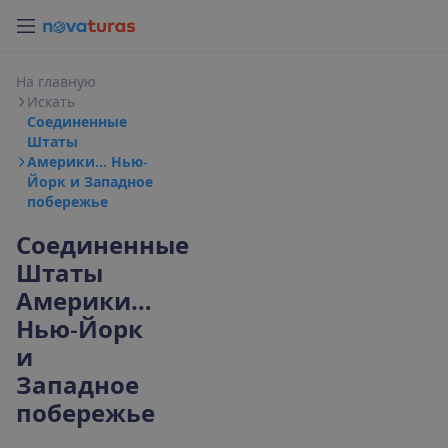
Н
а
г
л
а
в
н
у
ю
И
с
к
а
т
ь
Соединенные
Штаты
Америки… Нью-
Йорк и Западное
побережье
Соединенные
Штаты
Америки…
Нью-Йорк
и
Западное
побережье