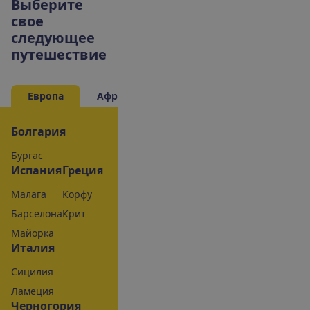
В
ы
б
е
р
и
т
е
с
в
о
е
с
л
е
д
у
ю
щ
е
е
п
у
т
е
ш
е
с
т
в
и
е
Европа
Африка
Азия
Болгария
Бургас
Испания
Греция
Малага
Корфу
Барселона
Крит
Майорка
Италия
Сицилия
Ламеция
Черногория