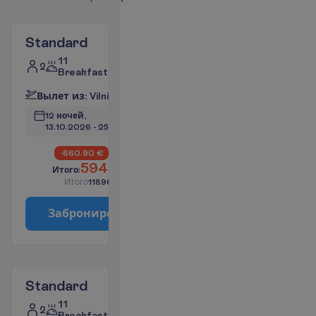
Standard
11
2
Breakfast
В
ы
л
е
т
и
з
:
V
i
l
n
i
u
s
_
12 ночей, 
13.10.2026
 - 
25.10.2026
6609
-660.90
€
€/чел.
5948.10
И
т
о
г
о
:
€/чел.
И
т
о
г
о
11896.20
€/группу
З
а
б
р
о
н
и
р
о
в
а
т
ь
Standard
11
2
Breakfast