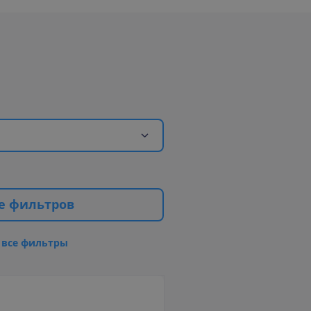
е
ф
и
л
ь
т
р
о
в
в
с
е
ф
и
л
ь
т
р
ы