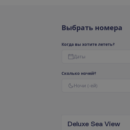
В
ы
б
р
а
т
ь
н
о
м
е
р
а
К
о
г
д
а
в
ы
х
о
т
и
т
е
л
е
т
е
т
ь
?
Д
а
т
ы
С
к
о
л
ь
к
о
н
о
ч
е
й
?
Н
о
ч
и
(
-
е
й
)
Deluxe Sea View