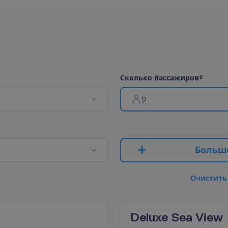
С
к
о
л
ь
к
о
п
а
с
с
а
ж
и
р
о
в
?
2
Б
о
л
ь
ш
О
ч
и
с
т
и
т
ь
Deluxe Sea View