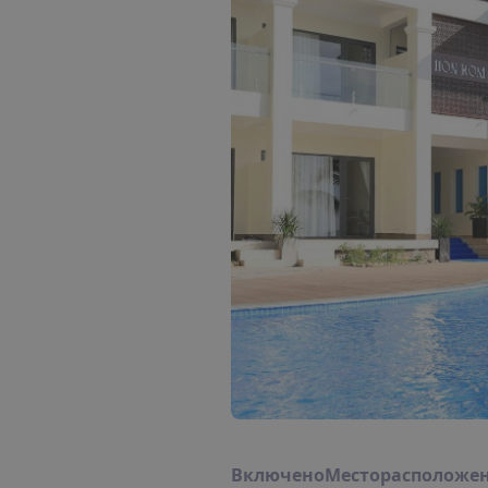
В
к
л
ю
ч
е
н
о
М
е
с
т
о
р
а
с
п
о
л
о
ж
е