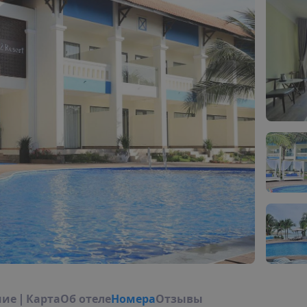
н
и
е
|
К
а
р
т
а
О
б
о
т
е
л
е
Н
о
м
е
р
а
Отзывы