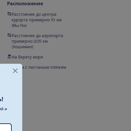
Расположение
Расстояние до центра
курорта примерно 10 км
(Mui Ne)
Расстояние до аэропорта
примерно 205 км
(Хошимин)
На берегу моря
Рядом с песчаным пляжем
ь!
ий и