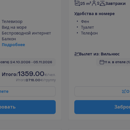
2
25 m²
Завтраки
У
д
о
б
с
т
в
а
в
н
о
м
е
р
е
Телевизор
Фен
Вид на море
Туалет
Беспроводной интернет
Телефон
Балкон
П
о
д
р
о
б
н
е
е
В
ы
л
е
т
и
з
:
В
и
л
ь
н
ю
с
всего)
24.10.2026
 - 
05.11.2026
11 н. в отеле
(1
1359.00
И
т
о
г
о
:
€/чел.
И
т
о
г
о
2718.00
€/группу
л
е
т
е
О
р
о
в
а
т
ь
З
а
б
р
о