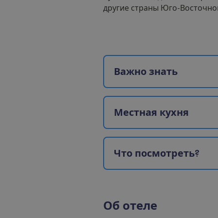
другие страны Юго-Восточно
В
а
ж
н
о
з
н
а
т
ь
М
е
с
т
н
а
я
к
у
х
н
я
Ч
т
о
п
о
с
м
о
т
р
е
т
ь
?
О
б
о
т
е
л
е