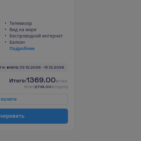
Телевизор
Вид на море
Беспроводной интернет
Балкон
П
о
д
р
о
б
н
е
е
3 н. всего)
03.12.2026
 - 
15.12.2026
1369.00
И
т
о
г
о
:
€/чел.
И
т
о
г
о
2738.00
€/группу
п
о
л
е
т
е
н
и
р
о
в
а
т
ь