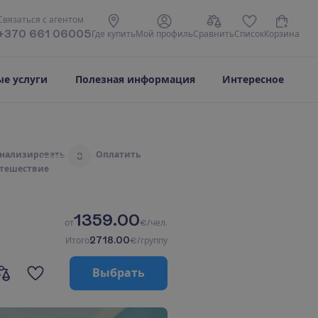
С
в
я
з
а
т
ь
с
я
с
а
г
е
н
т
о
м
+370 661 06005
Г
д
е
к
у
п
и
т
ь
М
о
й
п
р
о
ф
и
л
ь
С
р
а
в
н
и
т
ь
С
п
и
с
о
к
К
о
р
з
и
н
а
е услуги
Полезная информация
Интересное
н
а
л
и
з
и
р
о
в
а
т
ь
О
п
л
а
т
и
т
ь
3
т
е
ш
е
с
т
в
и
е
1359.00
о
т
€/чел.
2718.00
И
т
о
г
о
€/группу
В
ы
б
р
а
т
ь