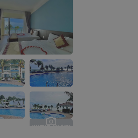
С
м
о
т
р
е
т
ь
в
с
е
ф
о
т
о
(
1
0
)