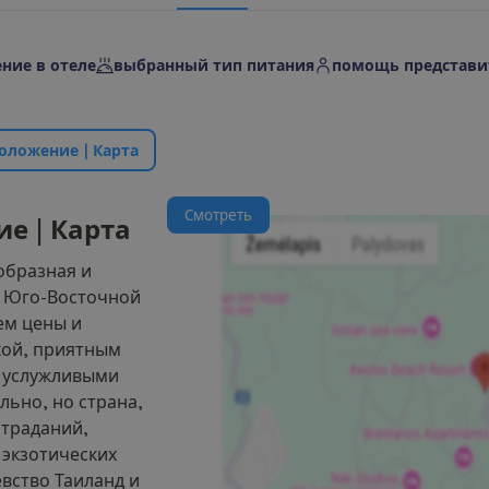
ние в отеле
выбранный тип питания
помощь представи
о
л
о
ж
е
н
и
е
|
К
а
р
т
а
С
м
о
т
р
е
т
ь
и
е
|
К
а
р
т
а
образная и
а Юго-Восточной
ем цены и
кой, приятным
 услужливыми
ьно, но страна,
страданий,
 экзотических
вство Таиланд и