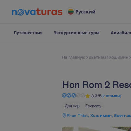
Русский
Путешествия
Экскурсионные туры
Авиабил
Н
а
г
л
а
в
н
у
ю
Вьетнам
Хошимин
Hon Rom 2 Res
3.3/5
(
7
отзывы
)
Для пар
Economy
Phan Thiet, Хошимин, Вьетна