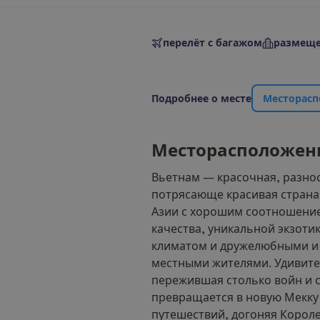
перелёт с багажом
размеще
П
о
д
р
о
б
н
е
е
о
м
е
с
т
е
М
е
с
т
о
р
а
с
п
М
е
с
т
о
р
а
с
п
о
л
о
ж
е
н
Вьетнам — красочная, разно
потрясающе красивая стран
Азии с хорошим соотношени
качества, уникальной экзоти
климатом и дружелюбными и
местными жителями. Удивител
пережившая столько войн и 
превращается в новую Мекку
путешествий, догоняя Короле