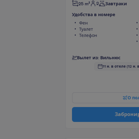
2
25 m²
Завтраки
У
д
о
б
с
т
в
а
в
н
о
м
е
р
е
Фен
Туалет
Телефон
В
ы
л
е
т
и
з
:
В
и
л
ь
н
ю
с
11 н. в отеле
(12 н. 
О
п
о
З
а
б
р
о
н
и