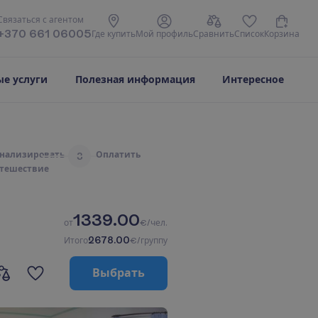
С
в
я
з
а
т
ь
с
я
с
а
г
е
н
т
о
м
+370 661 06005
Г
д
е
к
у
п
и
т
ь
М
о
й
п
р
о
ф
и
л
ь
С
р
а
в
н
и
т
ь
С
п
и
с
о
к
К
о
р
з
и
н
а
е услуги
Полезная информация
Интересное
н
а
л
и
з
и
р
о
в
а
т
ь
О
п
л
а
т
и
т
ь
3
т
е
ш
е
с
т
в
и
е
1339.00
о
т
€/чел.
2678.00
И
т
о
г
о
€/группу
В
ы
б
р
а
т
ь