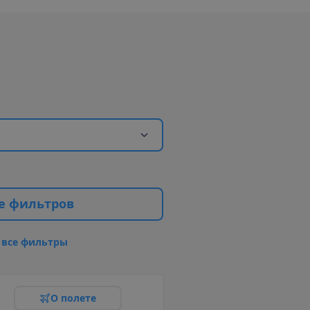
е
ф
и
л
ь
т
р
о
в
в
с
е
ф
и
л
ь
т
р
ы
О
п
о
л
е
т
е