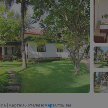
н
и
е
|
К
а
р
т
а
О
б
о
т
е
л
е
Н
о
м
е
р
а
Отзывы