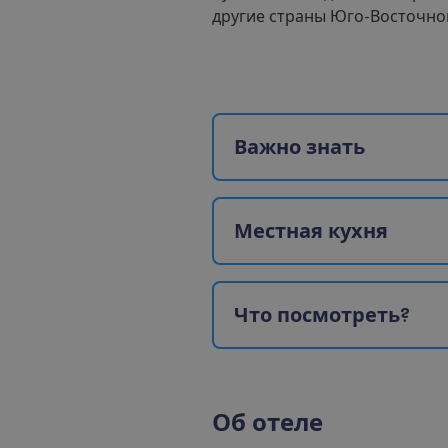
другие страны Юго-Восточно
В
а
ж
н
о
з
н
а
т
ь
М
е
с
т
н
а
я
к
у
х
н
я
Ч
т
о
п
о
с
м
о
т
р
е
т
ь
?
О
б
о
т
е
л
е