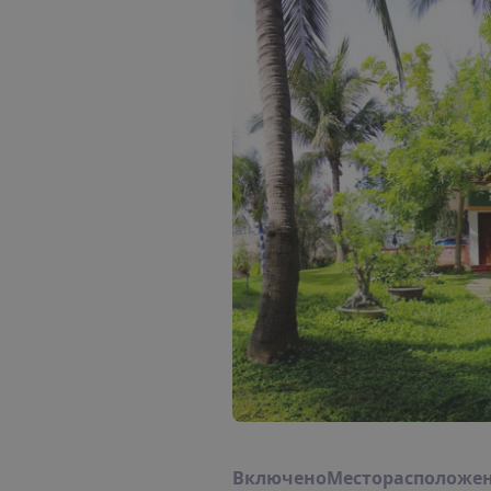
В
к
л
ю
ч
е
н
о
М
е
с
т
о
р
а
с
п
о
л
о
ж
е