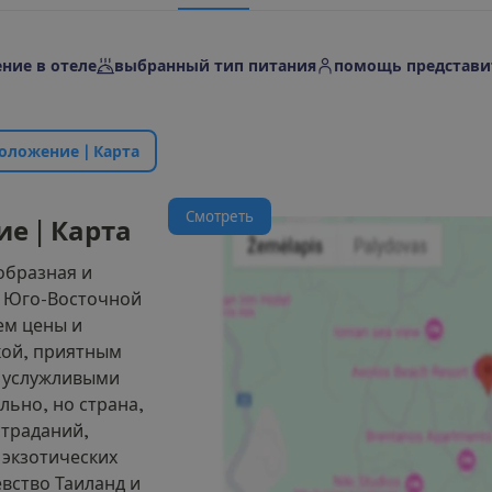
ние в отеле
выбранный тип питания
помощь представи
о
л
о
ж
е
н
и
е
|
К
а
р
т
а
С
м
о
т
р
е
т
ь
и
е
|
К
а
р
т
а
образная и
а Юго-Восточной
ем цены и
кой, приятным
 услужливыми
ьно, но страна,
страданий,
 экзотических
вство Таиланд и