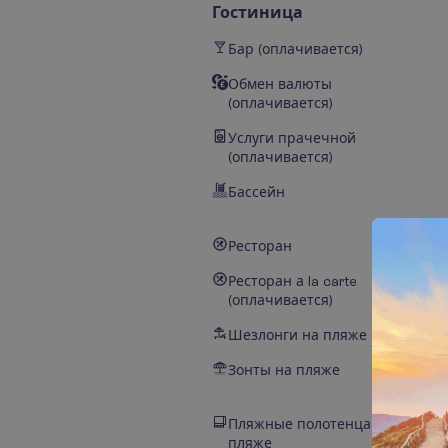
Гостиница
Бар (оплачивается)
Обмен валюты
(оплачивается)
Услуги прачечной
(оплачивается)
Бассейн
Ресторан
Ресторан а la carte
(оплачивается)
Шезлонги на пляже
Зонты на пляже
Пляжные полотенца на
пляже