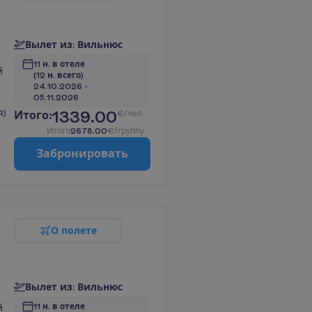
В
ы
л
е
т
и
з
:
В
и
л
ь
н
ю
с
11 н. в отеле
й
(12 н. всего)
24.10.2026
 - 
05.11.2026
я)
1339.00
И
т
о
г
о
:
€/чел.
И
т
о
г
о
2678.00
€/группу
З
а
б
р
о
н
и
р
о
в
а
т
ь
О
п
о
л
е
т
е
В
ы
л
е
т
и
з
:
В
и
л
ь
н
ю
с
11 н. в отеле
й