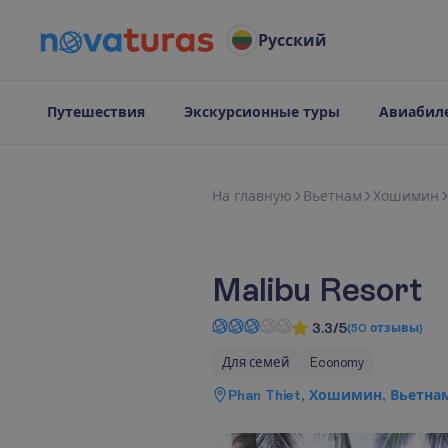
Русский
Путешествия
Экскурсионные туры
Авиабил
Н
а
г
л
а
в
н
у
ю
Вьетнам
Хошимин
Malibu Resort
3.3/5
(
50
отзывы
)
Для семей
Economy
Phan Thiet, Хошимин, Вьетна