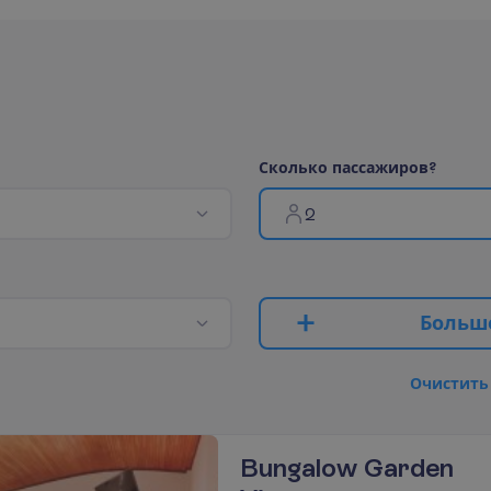
С
к
о
л
ь
к
о
п
а
с
с
а
ж
и
р
о
в
?
2
Б
о
л
ь
ш
О
ч
и
с
т
и
т
ь
Bungalow Garden