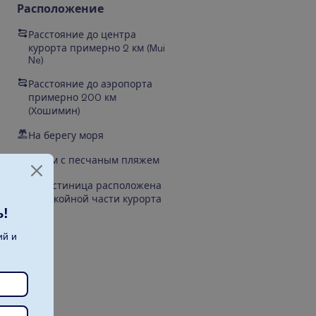
Расположение
Расстояние до центра
курорта примерно 2 км (Mui
Ne)
Расстояние до аэропорта
примерно 200 км
(Хошимин)
На берегу моря
Рядом с песчаным пляжем
Гостиница расположена
в спокойной части курорта
ь!
ий и