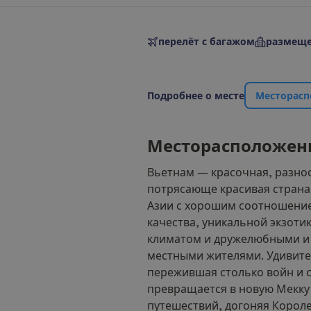
перелёт с багажом
размеще
П
о
д
р
о
б
н
е
е
о
м
е
с
т
е
М
е
с
т
о
р
а
с
п
М
е
с
т
о
р
а
с
п
о
л
о
ж
е
н
Вьетнам — красочная, разно
потрясающе красивая стран
Азии с хорошим соотношени
качества, уникальной экзоти
климатом и дружелюбными и
местными жителями. Удивител
пережившая столько войн и 
превращается в новую Мекку
путешествий, догоняя Короле