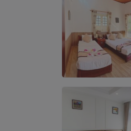
С
м
о
т
р
е
т
ь
в
с
е
ф
о
т
о
(
6
)