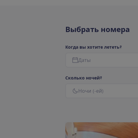
В
ы
б
р
а
т
ь
н
о
м
е
р
а
К
о
г
д
а
в
ы
х
о
т
и
т
е
л
е
т
е
т
ь
?
Д
а
т
ы
С
к
о
л
ь
к
о
н
о
ч
е
й
?
Н
о
ч
и
(
-
е
й
)