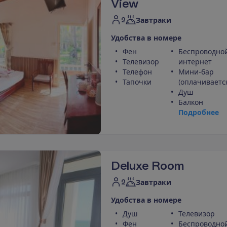
View
2
Завтраки
У
д
о
б
с
т
в
а
в
н
о
м
е
р
е
Фен
Беспроводно
Телевизор
интернет
Телефон
Мини-бар
Тапочки
(оплачиваетс
Душ
Балкон
П
о
д
р
о
б
н
е
е
Deluxe Room
2
Завтраки
У
д
о
б
с
т
в
а
в
н
о
м
е
р
е
Душ
Телевизор
Фен
Беспроводно