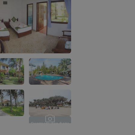
С
м
о
т
р
е
т
ь
в
с
е
ф
о
т
о
(
7
)