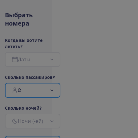
В
ы
б
р
а
т
ь
н
о
м
е
р
а
К
о
г
д
а
в
ы
х
о
т
и
т
е
л
е
т
е
т
ь
?
Д
а
т
ы
С
к
о
л
ь
к
о
п
а
с
с
а
ж
и
р
о
в
?
2
С
к
о
л
ь
к
о
н
о
ч
е
й
?
Н
о
ч
и
(
-
е
й
)