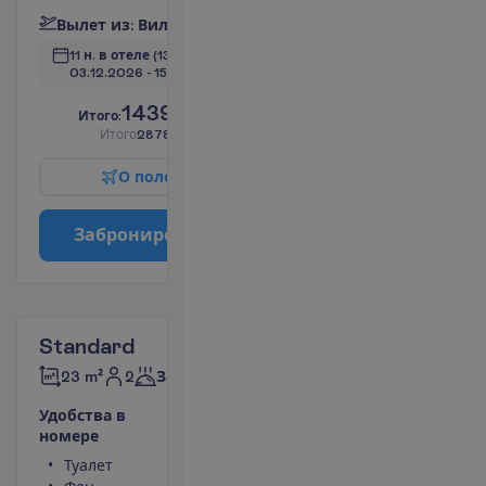
В
ы
л
е
т
и
з
:
В
и
л
ь
н
ю
с
11 н. в отеле
(13 н. всего)
03.12.2026
 - 
15.12.2026
1439.00
И
т
о
г
о
:
€/чел.
И
т
о
г
о
2878.00
€/группу
О
п
о
л
е
т
е
З
а
б
р
о
н
и
р
о
в
а
т
ь
Standard
2
23 m²
Завтраки
У
д
о
б
с
т
в
а
в
н
о
м
е
р
е
Туалет
Площадь номера