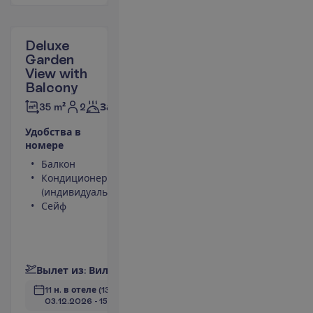
Deluxe
Garden
View with
Balcony
2
35 m²
Завтраки
У
д
о
б
с
т
в
а
в
н
о
м
е
р
е
Балкон
Телевизор
Кондиционер
Туалет
(индивидуальный)
Беспроводной
Сейф
интернет
Телефон
(оплачивается)
П
о
д
р
о
б
н
е
е
В
ы
л
е
т
и
з
:
В
и
л
ь
н
ю
с
11 н. в отеле
(13 н. всего)
03.12.2026
 - 
15.12.2026