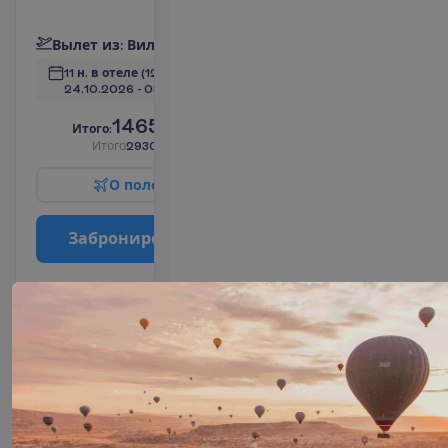
П
о
д
р
о
б
н
е
е
В
ы
л
е
т
и
з
:
В
и
л
ь
н
ю
с
11 н. в отеле
(12 н. всего)
24.10.2026
 - 
05.11.2026
1465.00
И
т
о
г
о
:
€/чел.
И
т
о
г
о
2930.00
€/группу
О
п
о
л
е
т
е
З
а
б
р
о
н
и
р
о
в
а
т
ь
Superior
Garden
View with
Balcony
2
27 m²
Завтраки