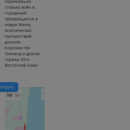
пережившая
столько войн и
страданий,
превращается в
новую Мекку
экзотических
путешествий,
догоняя
Королевство
Таиланд и другие
страны Юго-
Восточной Азии.
м
о
т
р
е
т
ь