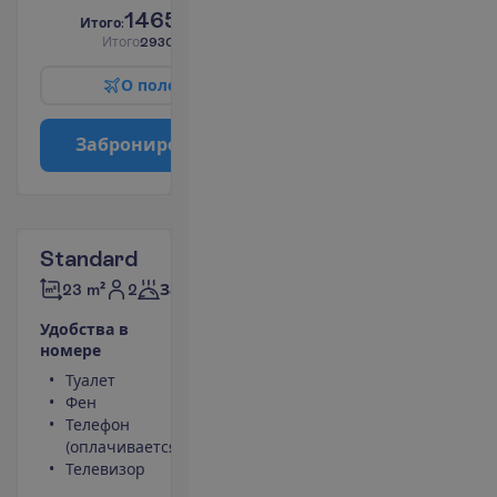
1465.00
И
т
о
г
о
:
€/чел.
И
т
о
г
о
2930.00
€/группу
О
п
о
л
е
т
е
З
а
б
р
о
н
и
р
о
в
а
т
ь
Standard
2
23 m²
Завтраки
У
д
о
б
с
т
в
а
в
н
о
м
е
р
е
Туалет
Площадь номера
Фен
23 m²
Телефон
Ванна или душ
(оплачивается)
Сейф
Телевизор
Кондиционер
(индивидуальный)