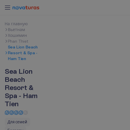
Н
а
г
л
а
в
н
у
ю
Вьетнам
Хошимин
Phan Thiet
Sea Lion Beach
Resort & Spa -
Ham Tien
Sea Lion
Beach
Resort &
Spa - Ham
Tien
Для семей