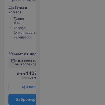
У
д
о
б
с
т
в
а
в
н
о
м
е
р
е
Туалет
Площадь номера
Фен
23 m²
Телефон
Ванна или душ
(оплачивается)
Сейф
Телевизор
Кондиционер
(индивидуальный)
П
о
д
р
о
б
н
е
е
В
ы
л
е
т
и
з
:
В
и
л
ь
н
ю
с
11 н. в отеле
(13 н. всего)
26.11.2026
 - 
08.12.2026
1439.00
И
т
о
г
о
:
€/чел.
И
т
о
г
о
2878.00
€/группу
О
п
о
л
е
т
е
З
а
б
р
о
н
и
р
о
в
а
т
ь