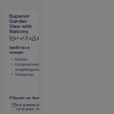
Superior
Garden
View with
Balcony
2
27 m²
Завтраки
У
д
о
б
с
т
в
а
в
н
о
м
е
р
е
Балкон
Туалет
Кондиционер
Беспроводной
(индивидуальный)
интернет
Телевизор
Телефон
(оплачивается)
Ванна или душ
П
о
д
р
о
б
н
е
е
В
ы
л
е
т
и
з
:
В
и
л
ь
н
ю
с
11 н. в отеле
(13 н. всего)
03.12.2026
 - 
15.12.2026