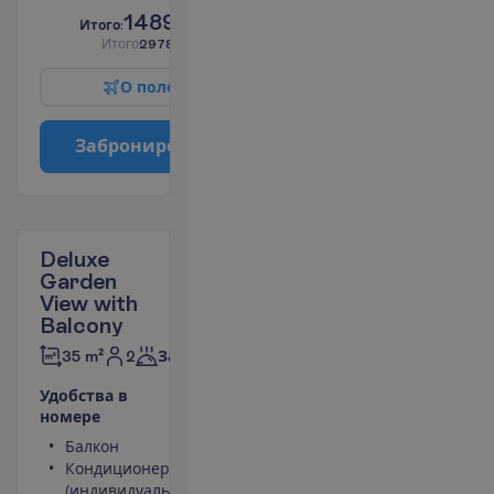
1489.00
И
т
о
г
о
:
€/чел.
И
т
о
г
о
2978.00
€/группу
О
п
о
л
е
т
е
З
а
б
р
о
н
и
р
о
в
а
т
ь
Deluxe
Garden
View with
Balcony
2
35 m²
Завтраки
У
д
о
б
с
т
в
а
в
н
о
м
е
р
е
Балкон
Телевизор
Кондиционер
Туалет
(индивидуальный)
Беспроводной