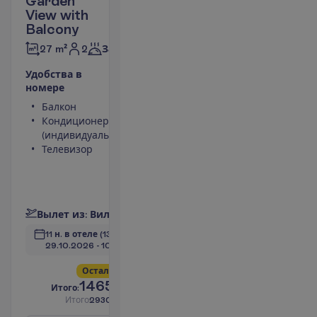
Garden
View with
Balcony
2
27 m²
Завтраки
У
д
о
б
с
т
в
а
в
н
о
м
е
р
е
Балкон
Туалет
Кондиционер
Беспроводной
(индивидуальный)
интернет
Телевизор
Телефон
(оплачивается)
Ванна или душ
П
о
д
р
о
б
н
е
е
В
ы
л
е
т
и
з
:
В
и
л
ь
н
ю
с
11 н. в отеле
(13 н. всего)
29.10.2026
 - 
10.11.2026
О
с
т
а
л
о
с
ь
в
с
е
г
о
5
!
1465.00
И
т
о
г
о
:
€/чел.
И
т
о
г
о
2930.00
€/группу