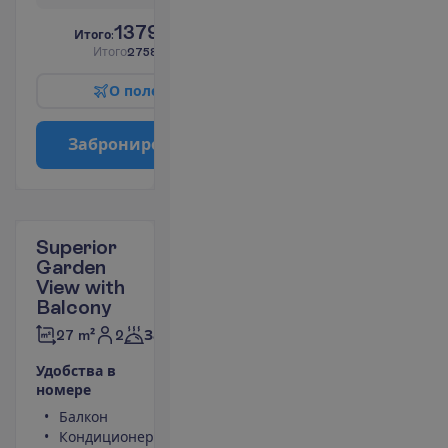
1379.00
И
т
о
г
о
:
€/чел.
И
т
о
г
о
2758.00
€/группу
О
п
о
л
е
т
е
З
а
б
р
о
н
и
р
о
в
а
т
ь
Superior
Garden
View with
Balcony
2
27 m²
Завтраки
У
д
о
б
с
т
в
а
в
н
о
м
е
р
е
Балкон
Туалет
Кондиционер
Беспроводной