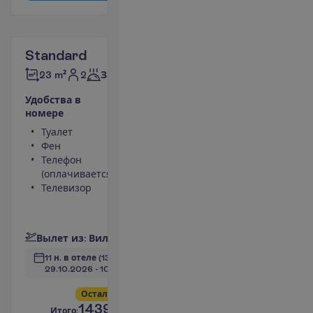
Standard
2
23 m²
Завтраки
У
д
о
б
с
т
в
а
в
н
о
м
е
р
е
Туалет
Площадь номера
Фен
23 m²
Телефон
Ванна или душ
(оплачивается)
Сейф
Телевизор
Кондиционер
(индивидуальный)
П
о
д
р
о
б
н
е
е
В
ы
л
е
т
и
з
:
В
и
л
ь
н
ю
с
11 н. в отеле
(13 н. всего)
29.10.2026
 - 
10.11.2026
О
с
т
а
л
о
с
ь
в
с
е
г
о
5
!
1439.00
И
т
о
г
о
:
€/чел.