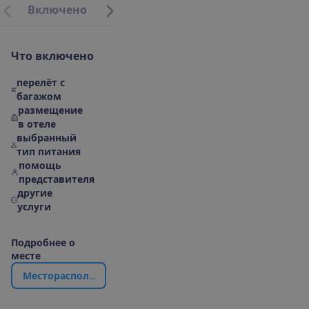
В
к
л
ю
ч
е
н
о
М
е
с
т
о
р
а
с
п
о
л
о
ж
е
н
и
е
|
К
а
р
т
а
О
б
о
т
е
л
Ч
т
о
в
к
л
ю
ч
е
н
о
перелёт с
багажом
размещение
в отеле
выбранный
тип питания
помощь
представителя
другие
услуги
П
о
д
р
о
б
н
е
е
о
м
е
с
т
е
М
е
с
т
о
р
а
с
п
о
л
о
ж
е
н
и
е
|
К
а
р
т
а