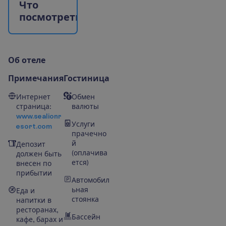
Ч
т
о
п
о
с
м
о
т
р
е
т
ь
?
О
б
о
т
е
л
е
Примечания
Гостиница
Интернет
Обмен
страница:
валюты
www.sealionr
Услуги
esort.com
прачечно
й
Депозит
(оплачива
должен быть
ется)
внесен по
прибытии
Автомобил
ьная
Еда и
стоянка
напитки в
ресторанах,
Бассейн
кафе, барах и