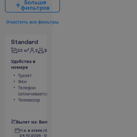
Б
о
л
ь
ш
е
ф
и
л
ь
т
р
о
в
О
ч
и
с
т
и
т
ь
в
с
е
ф
и
л
ь
т
р
ы
Standard
2
23 m²
Завтраки
У
д
о
б
с
т
в
а
в
н
о
м
е
р
е
Туалет
Площадь номера
Фен
23 m²
Телефон
Ванна или душ
(оплачивается)
Сейф
Телевизор
Кондиционер
(индивидуальный)
П
о
д
р
о
б
н
е
е
В
ы
л
е
т
и
з
:
В
и
л
ь
н
ю
с
11 н. в отеле
(12 н. всего)
24.10.2026
 - 
05.11.2026