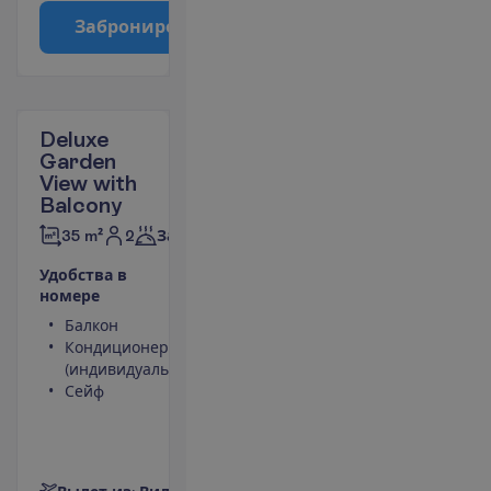
З
а
б
р
о
н
и
р
о
в
а
т
ь
Deluxe
Garden
View with
Balcony
2
35 m²
Завтраки
У
д
о
б
с
т
в
а
в
н
о
м
е
р
е
Балкон
Телевизор
Кондиционер
Туалет
(индивидуальный)
Беспроводной
Сейф
интернет
Телефон
(оплачивается)
П
о
д
р
о
б
н
е
е