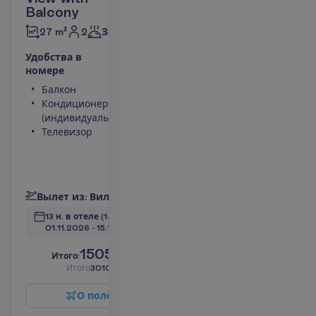
Balcony
2
27 m²
Завтраки
У
д
о
б
с
т
в
а
в
н
о
м
е
р
е
Балкон
Туалет
Кондиционер
Беспроводной
(индивидуальный)
интернет
Телевизор
Телефон
(оплачивается)
Ванна или душ
П
о
д
р
о
б
н
е
е
В
ы
л
е
т
и
з
:
В
и
л
ь
н
ю
с
13 н. в отеле
(14 н. всего)
01.11.2026
 - 
15.11.2026
1505.00
И
т
о
г
о
:
€/чел.
И
т
о
г
о
3010.00
€/группу
О
п
о
л
е
т
е