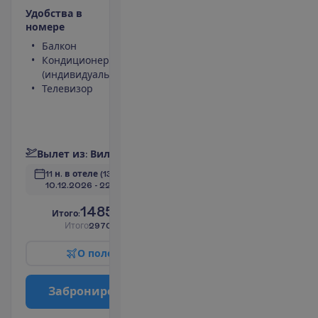
У
д
о
б
с
т
в
а
в
н
о
м
е
р
е
Балкон
Туалет
Кондиционер
Беспроводной
(индивидуальный)
интернет
Телевизор
Телефон
(оплачивается)
Ванна или душ
П
о
д
р
о
б
н
е
е
В
ы
л
е
т
и
з
:
В
и
л
ь
н
ю
с
11 н. в отеле
(13 н. всего)
10.12.2026
 - 
22.12.2026
1485.00
И
т
о
г
о
:
€/чел.
И
т
о
г
о
2970.00
€/группу
О
п
о
л
е
т
е
З
а
б
р
о
н
и
р
о
в
а
т
ь