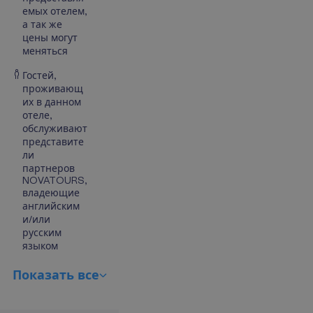
емых отелем,
а так же
цены могут
меняться
Гостей,
проживающ
их в данном
отеле,
обслуживают
представите
ли
партнеров
NOVATOURS,
владеющие
английским
и/или
русским
языком
П
о
к
а
з
а
т
ь
в
с
е