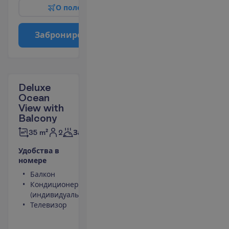
О
п
о
л
е
т
е
З
а
б
р
о
н
и
р
о
в
а
т
ь
Deluxe
Ocean
View with
Balcony
2
35 m²
Завтраки
У
д
о
б
с
т
в
а
в
н
о
м
е
р
е
Балкон
Туалет
Кондиционер
Сейф
(индивидуальный)
Беспроводной
Телевизор
интернет
Телефон
(оплачивается)