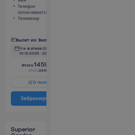
Фен
23 m²
Телефон
Ванна или душ
(оплачивается)
Сейф
Телевизор
Кондиционер
(индивидуальный)
П
о
д
р
о
б
н
е
е
В
ы
л
е
т
и
з
:
В
и
л
ь
н
ю
с
11 н. в отеле
(13 н. всего)
10.12.2026
 - 
22.12.2026
1459.00
И
т
о
г
о
:
€/чел.
И
т
о
г
о
2918.00
€/группу
О
п
о
л
е
т
е
З
а
б
р
о
н
и
р
о
в
а
т
ь
Superior