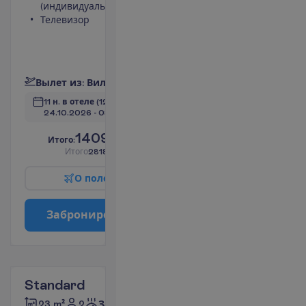
(индивидуальный)
интернет
Телевизор
Телефон
(оплачивается)
Ванна или душ
П
о
д
р
о
б
н
е
е
В
ы
л
е
т
и
з
:
В
и
л
ь
н
ю
с
11 н. в отеле
(12 н. всего)
24.10.2026
 - 
05.11.2026
1409.00
И
т
о
г
о
:
€/чел.
И
т
о
г
о
2818.00
€/группу
О
п
о
л
е
т
е
З
а
б
р
о
н
и
р
о
в
а
т
ь
Standard
2
23 m²
Завтраки