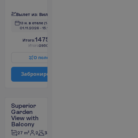
П
о
д
р
о
б
н
е
е
В
ы
л
е
т
и
з
:
В
и
л
ь
н
ю
с
13 н. в отеле
(14 н. всего)
01.11.2026
 - 
15.11.2026
1475.00
И
т
о
г
о
:
€/чел.
И
т
о
г
о
2950.00
€/группу
О
п
о
л
е
т
е
З
а
б
р
о
н
и
р
о
в
а
т
ь
Superior
Garden
View with
Balcony
2
27 m²
Завтраки