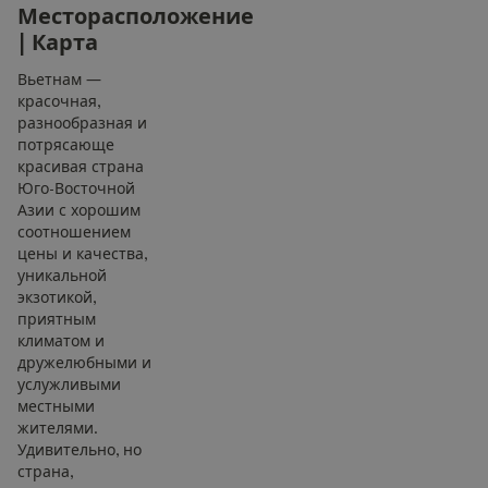
М
е
с
т
о
р
а
с
п
о
л
о
ж
е
н
и
е
|
К
а
р
т
а
Вьетнам —
красочная,
разнообразная и
потрясающе
красивая страна
Юго-Восточной
Азии с хорошим
соотношением
цены и качества,
уникальной
экзотикой,
приятным
климатом и
дружелюбными и
услужливыми
местными
жителями.
Удивительно, но
страна,