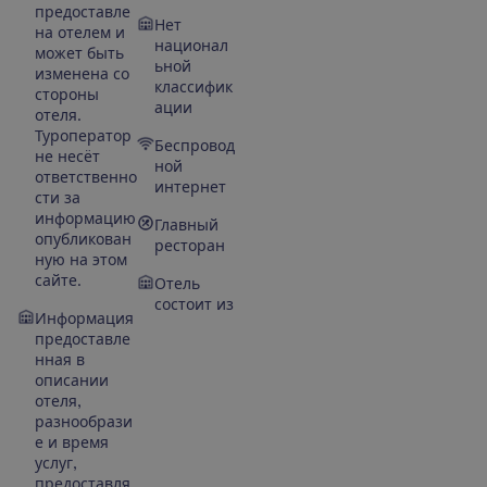
предоставле
Нет
на отелем и
национал
может быть
ьной
изменена со
классифик
стороны
ации
отеля.
Туроператор
Беспровод
не несёт
ной
ответственно
интернет
сти за
информацию
Главный
опубликован
ресторан
ную на этом
сайте.
Отель
состоит из
Информация
предоставле
нная в
описании
отеля,
разнообрази
е и время
услуг,
предоставля