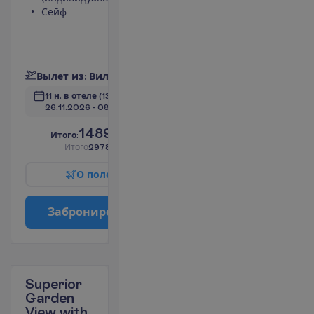
Сейф
интернет
Телефон
(оплачивается)
П
о
д
р
о
б
н
е
е
В
ы
л
е
т
и
з
:
В
и
л
ь
н
ю
с
11 н. в отеле
(13 н. всего)
26.11.2026
 - 
08.12.2026
1489.00
И
т
о
г
о
:
€/чел.
И
т
о
г
о
2978.00
€/группу
О
п
о
л
е
т
е
З
а
б
р
о
н
и
р
о
в
а
т
ь
Superior
Garden
View with