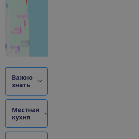
В
а
ж
н
о
з
н
а
т
ь
М
е
с
т
н
а
я
к
у
х
н
я