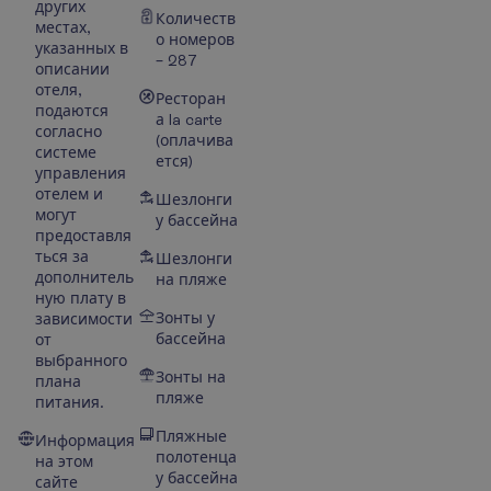
других
Количеств
местах,
о номеров
указанных в
– 287
описании
отеля,
Ресторан
подаются
а la carte
согласно
(оплачива
системе
ется)
управления
отелем и
Шезлонги
могут
у бассейна
предоставля
ться за
Шезлонги
дополнитель
на пляже
ную плату в
Зонты у
зависимости
бассейна
от
выбранного
Зонты на
плана
пляже
питания.
Пляжные
Информация
полотенца
на этом
у бассейна
сайте