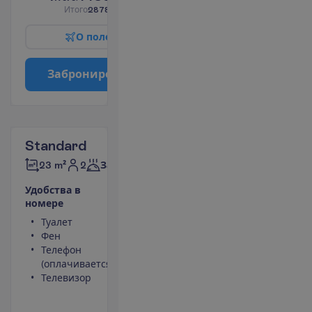
И
т
о
г
о
2878.00
€/группу
О
п
о
л
е
т
е
З
а
б
р
о
н
и
р
о
в
а
т
ь
Standard
2
23 m²
Завтраки
У
д
о
б
с
т
в
а
в
н
о
м
е
р
е
Туалет
Площадь номера
Фен
23 m²
Телефон
Ванна или душ
(оплачивается)
Сейф
Телевизор
Кондиционер
(индивидуальный)
П
о
д
р
о
б
н
е
е