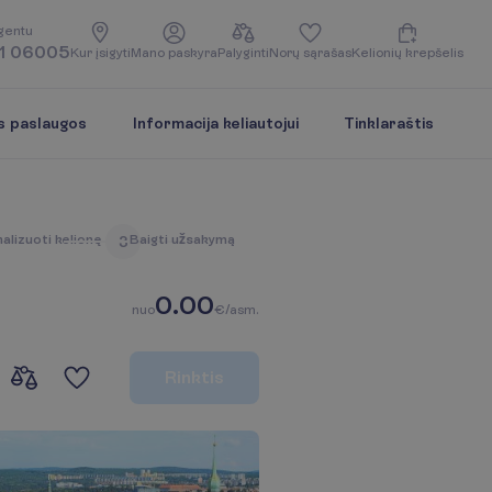
g
e
n
t
u
1 06005
K
u
r
į
s
i
g
y
t
i
M
a
n
o
p
a
s
k
y
r
a
P
a
l
y
g
i
n
t
i
N
o
r
ų
s
ą
r
a
š
a
s
K
e
l
i
o
n
i
ų
k
r
e
p
š
e
l
i
s
s paslaugos
Informacija keliautojui
Tinklaraštis
n
a
l
i
z
u
o
t
i
k
e
l
i
o
n
ę
B
a
i
g
t
i
u
ž
s
a
k
y
m
ą
3
0.00
n
u
o
€/asm.
R
i
n
k
t
i
s