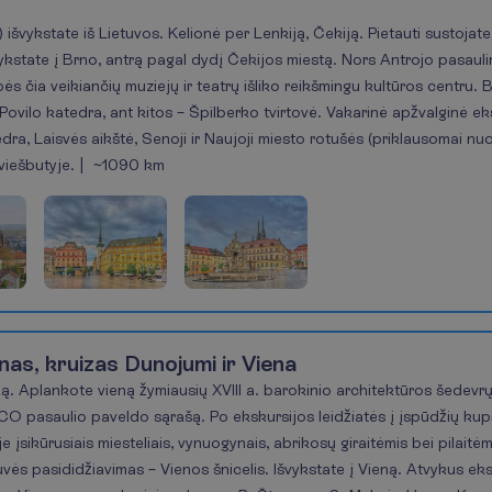
us) išvykstate iš Lietuvos. Kelionė per Lenkiją, Čekiją. Pietauti sustojat
tvykstate į Brno, antrą pagal dydį Čekijos miestą. Nors Antrojo pasau
bės čia veikiančių muziejų ir teatrų išliko reikšmingu kultūros centru. 
r Povilo katedra, ant kitos – Špilberko tvirtovė. Vakarinė apžvalginė 
edra, Laisvės aikštė, Senoji ir Naujoji miesto rotušės (priklausomai nu
 viešbutyje. | ~1090 km
nas, kruizas Dunojumi ir Viena
lką. Aplankote vieną žymiausių XVIII a. barokinio architektūros šedevrų
O pasaulio paveldo sąrašą. Po ekskursijos leidžiatės į įspūdžių kupi
 įsikūrusiais miesteliais, vynuogynais, abrikosų giraitėmis bei pilaitėm
tuvės pasididžiavimas – Vienos šnicelis. Išvykstate į Vieną. Atvykus ek