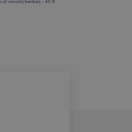
a už vienvietį kambarį – 40 €