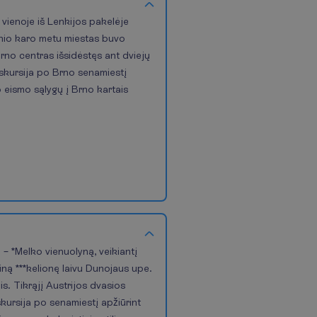
e vienoje iš Lenkijos pakelėje
linio karo metu miestas buvo
Brno centras išsidėstęs ant dviejų
ekskursija po Brno senamiestį
o eismo sąlygų į Brno kartais
 – *Melko vienuolyną, veikiantį
ną ***kelionę laivu Dunojaus upe.
is. Tikrąjį Austrijos dvasios
skursija po senamiestį apžiūrint