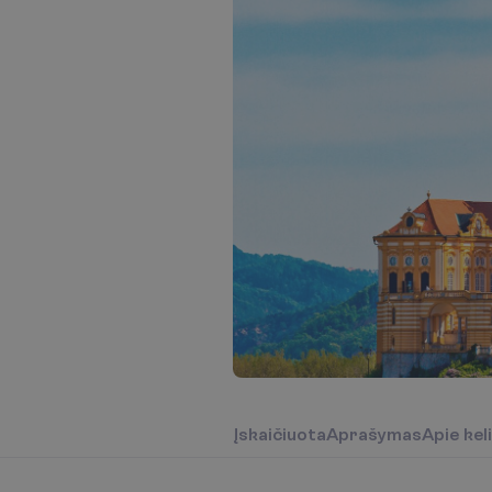
Į
s
k
a
i
č
i
u
o
t
a
A
p
r
a
š
y
m
a
s
A
p
i
e
k
e
l
i