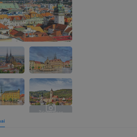
Ž
i
ū
r
ė
t
i
v
i
s
a
s
n
u
o
t
r
a
u
k
a
s
(
1
2
)
mai