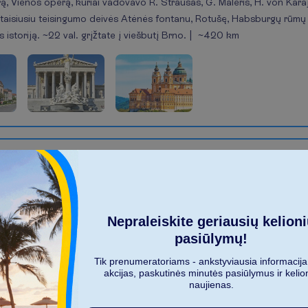
ą, Vienos operą, kuriai vadovavo R. Štrausas, G. Maleris, H. von Karaj
sitaisiusiu teisingumo deivės Atėnės fontanu, Rotušę, Habsburgų rū
 istoriją. ~22 val. grįžtate į viešbutį Brno. | ~420 km
tuvos link. Trumpam sustojate į buvusioje Moravijos sostinėje – Olomo
astronominiu laikrodžiu, Šv. Trejybės kolona. Kelionė per Čekiją, Lenk
ndinių. Lietuvos Respublikos valstybinę sieną kertate ~21 val. | ~110
Nepraleiskite geriausių kelion
pasiūlymų!
ojama ~
2610
km
Tik prenumeratoriams - ankstyviausia informacija
akcijas, paskutinės minutės pasiūlymus ir kelio
naujienas.