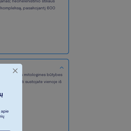
anas; neohelenistinio stiliaus
mų kompleksą, pasakojantį 600
uce. Unikalūs mitologines būtybes
iją. Pietauti sustojate vienoje iš
0 km
ių
 apie
nių