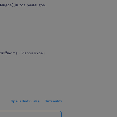
slaugos
Kitos paslaugos...
didžiavimą – Vienos šnicelį
S
p
a
u
s
d
i
n
t
i
v
i
s
k
ą
S
u
t
r
a
u
k
t
i