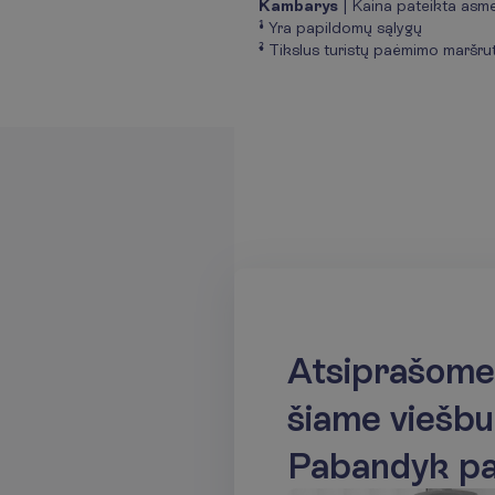
Kambarys
| Kaina pateikta asme
¹ Yra papildomų sąlygų
² Tikslus turistų paėmimo maršrut
A
t
s
i
p
r
a
š
o
m
e
š
i
a
m
e
v
i
e
š
b
u
P
a
b
a
n
d
y
k
p