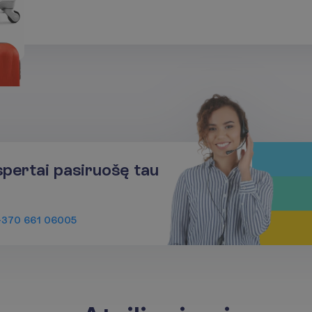
spertai pasiruošę tau
+370 661 06005