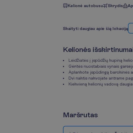
Kelionė autobusu
Skrydis
Ap
S
k
a
i
t
y
t
i
d
a
u
g
i
a
u
a
p
i
e
š
i
ą
l
o
k
a
c
i
j
ą
K
e
l
i
o
n
ė
s
i
š
s
k
i
r
t
i
n
u
m
a
Leidžiatės į įspūdžių kupiną keli
Gėritės nuostabiais vynais garsėj
Aplankote įspūdingą barokinės a
Dvi naktis nakvojate antrame pag
Kiekvieną kelionių vadovą daugiau
M
a
r
š
r
u
t
a
s