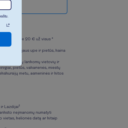
paštu.
ą
oka pats apie 20 € už visus *
ukimas Dunojaus upe ir pietūs, kaina
 kelionę
as, kai kurių lankomų vietovių ir
nigiai, pietūs, vakarienės, miestų
 ekskursijų metu, asmeninės ir kitos
ir Lazdijai²
š anksto neįmanomų numatyti
o vietas, kelionės datą ar kitaip