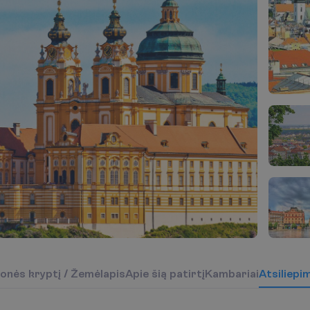
o
n
ė
s
k
r
y
p
t
į
/
Ž
e
m
ė
l
a
p
i
s
A
p
i
e
š
i
ą
p
a
t
i
r
t
į
K
a
m
b
a
r
i
a
i
Atsiliepi