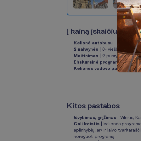
Pasiūlymas
1
of
Į
k
a
i
n
ą
į
s
k
a
i
č
i
u
o
t
a
4
Kelionė autobusu
2 nakvynės
| 3
viešbučiuose
«
Maitinimas
| 2 pusryčiai (švediš
Ekskursinė programa
Kelionės vadovo paslaugos
K
i
t
o
s
p
a
s
t
a
b
o
s
Išvykimas, grįžimas
| Vilnius, Ka
Gali keistis
| kelionės programa
aplinkybių, ar/ ir laivo tvarkaraš
koreguoti programą