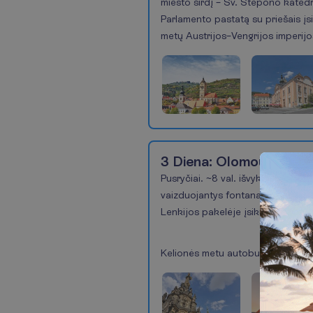
miesto širdį – Šv. Stepono katedr
Parlamento pastatą su priešais į
metų Austrijos–Vengrijos imperijos
Pasiūlymas
1
of
3 Diena:
Olomoucas
4
Pusryčiai. ~8 val. išvykstate Lie
vaizduojantys fontanai, Rotušė su 
Lenkijos pakelėje įsikūrusių užka
Kelionės metu autobusu nuvažiu