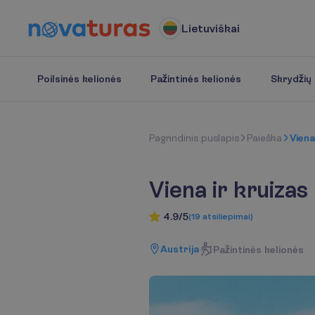
Lietuviškai
Poilsinės kelionės
Pažintinės kelionės
Skrydžių b
P
a
g
r
i
n
d
i
n
i
s
p
u
s
l
a
p
i
s
P
a
i
e
š
k
a
Viena
Viena ir kruiza
4.9/5
(
19
atsiliepimai
)
Austrija
P
a
ž
i
n
t
i
n
ė
s
k
e
l
i
o
n
ė
s