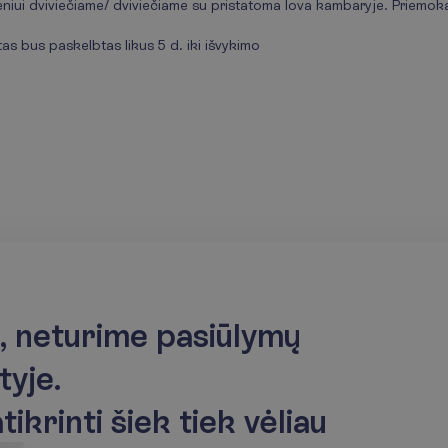
niui dviviečiame/ dviviečiame su pristatoma lova kambaryje. Priemok
as bus paskelbtas likus 5 d. iki išvykimo
,
n
e
t
u
r
i
m
e
p
a
s
i
ū
l
y
m
ų
t
y
j
e
.
a
t
i
k
r
i
n
t
i
š
i
e
k
t
i
e
k
v
ė
l
i
a
u