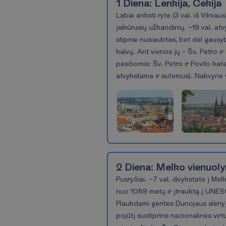
1 Diena:
Lenkija, Čekija
Labai anksti ryte (3 val. iš Vilnia
įsikūrusių užkandinių. ~19 val. a
stipriai nusiaubtas, bet dėl gausy
kalvų. Ant vienos jų – Šv. Petro i
pėsčiomis: Šv. Petro ir Povilo kat
atvykstama ir sutemus). Nakvynė
Pasiūlymas
1
of
2 Diena:
Melko vienuoly
4
Pusryčiai. ~7 val. išvykstate į Me
nuo 1089 metų ir įtrauktą į UNESC
Plaukdami gėritės Dunojaus slėnyje
pojūtį sustiprins nacionalinės vir