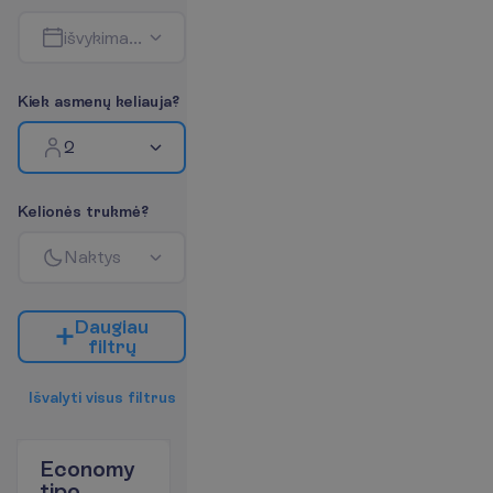
i
š
v
y
k
i
m
a
s
-
g
r
į
ž
i
m
a
s
K
i
e
k
a
s
m
e
n
ų
k
e
l
i
a
u
j
a
?
2
K
e
l
i
o
n
ė
s
t
r
u
k
m
ė
?
N
a
k
t
y
s
D
a
u
g
i
a
u
f
i
l
t
r
ų
I
š
v
a
l
y
t
i
v
i
s
u
s
f
i
l
t
r
u
s
Economy
tipo