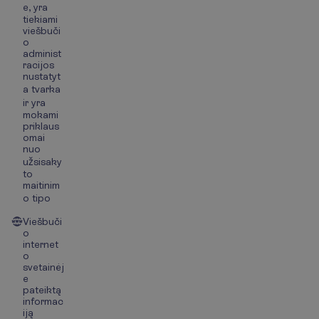
e, yra
tiekiami
viešbuči
o
administ
racijos
nustatyt
a tvarka
ir yra
mokami
priklaus
omai
nuo
užsisaky
to
maitinim
o tipo
Viešbuči
o
internet
o
svetainėj
e
pateiktą
informac
iją