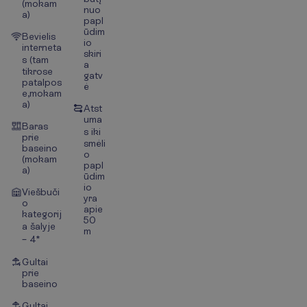
(mokam
nuo
a)
papl
ūdim
Bevielis
io
interneta
skiri
s (tam
a
tikrose
gatv
patalpos
ė
e,mokam
a)
Atst
uma
Baras
s iki
prie
smėli
baseino
o
(mokam
papl
a)
ūdim
io
Viešbuči
yra
o
apie
kategorij
50
a šalyje
m
– 4*
Gultai
prie
baseino
Gultai