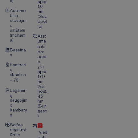
a)
apie
1,2
Automo
km
bilių
(Soz
stovėjim
opol
o
io)
aikštelė
(mokam
Atst
a)
uma
s iki
Baseina
oro
s
uost
o
Kambari
yra
ų
apie
skaičius
170
– 73
km
(Var
Lagamin
nos),
ų
45
saugojim
km
o
(Bur
kambary
gaso
s
)
Seifas
registrat
Vieš
ūroje
butį