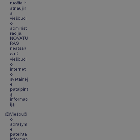
ruošia ir
atnaujin
a
viešbuči
o
administ
racija.
NOVATU
RAS
neatsak
o už
viešbuči
o
internet
o
svetainėj
e
patalpint
ą
informac
iją
Viešbuči
o
aprašym
e
pateikta
informac