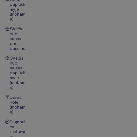
paplūdi
myje
(mokam
a)
Skėčiai
nuo
saulės
prie
baseino
Skėčiai
nuo
saulės
paplūdi
myje
(mokam
a)
Baras
hole
(mokam
a)
Pagrindi
nis
restoran
as