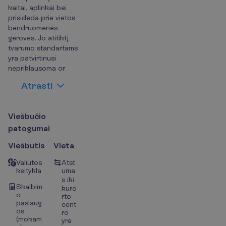
kaitai, aplinkai bei
prisideda prie vietos
bendruomenės
gerovės. Jo atitiktį
tvarumo standartams
yra patvirtinusi
nepriklausoma or
A
t
r
a
s
t
i
V
i
e
š
b
u
č
i
o
p
a
t
o
g
u
m
a
i
Viešbutis
Vieta
Valiutos
Atst
keitykla
uma
s iki
Skalbim
kuro
o
rto
paslaug
cent
os
ro
(mokam
yra