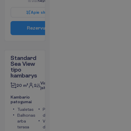
I
š
v
i
s
o
1420.00
€/grupei
A
p
i
e
s
k
r
y
d
į
R
e
z
e
r
v
u
o
t
i
Standard
Sea View
tipo
kambarys
Viskas
2
20 m²
įskaičiuota
K
a
m
b
a
r
i
o
p
a
t
o
g
u
m
a
i
Tualetas
Plaukų
Balkonas
džiovintuvas
arba
Vonia arba
terasa
dušas