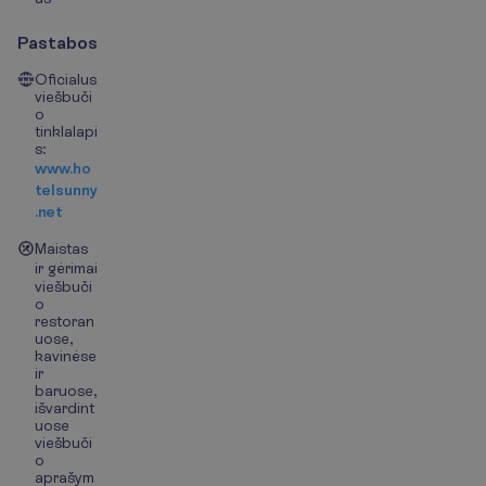
Pastabos
Oficialus
viešbuči
o
tinklalapi
s:
www.ho
telsunny
.net
Maistas
ir gėrimai
viešbuči
o
restoran
uose,
kavinėse
ir
baruose,
išvardint
uose
viešbuči
o
aprašym