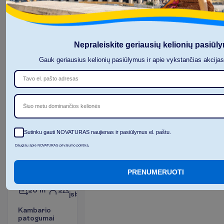
3 naktys, 
2026-08-23
 - 
2026-08-26
730.00
I
š
v
i
s
o
:
€/asm.
Nepraleiskite geriausių kelionių pasiūl
I
š
v
i
s
o
1460.00
€/grupei
Gauk geriausius kelionių pasiūlymus ir apie vykstančias akcija
A
p
i
e
s
k
r
y
d
į
R
e
z
e
r
v
u
o
t
i
Šiuo metu dominančios kelionės
Sutinku gauti NOVATURAS naujienas ir pasiūlymus el. paštu.
Standard
Daugiau apie NOVATURAS privalumo politiką
Sea View
tipo
kambarys
PRENUMERUOTI
Viskas
2
20 m²
įskaičiuota
K
a
m
b
a
r
i
o
p
a
t
o
g
u
m
a
i