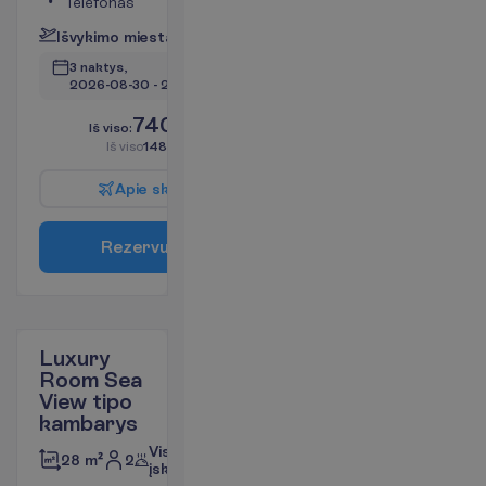
Telefonas
I
š
v
y
k
i
m
o
m
i
e
s
t
a
s
:
V
i
l
n
i
u
s
3 naktys, 
2026-08-30
 - 
2026-09-02
740.00
I
š
v
i
s
o
:
€/asm.
I
š
v
i
s
o
1480.00
€/grupei
A
p
i
e
s
k
r
y
d
į
R
e
z
e
r
v
u
o
t
i
Luxury
Room Sea
View tipo
kambarys
Viskas
2
28 m²
įskaičiuota