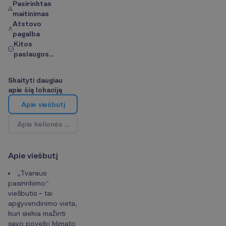
Pasirinktas
maitinimas
Atstovo
pagalba
Kitos
paslaugos...
S
k
a
i
t
y
t
i
d
a
u
g
i
a
u
a
p
i
e
š
i
ą
l
o
k
a
c
i
j
ą
A
p
i
e
v
i
e
š
b
u
t
į
A
p
i
e
k
e
l
i
o
n
ė
s
k
r
y
p
t
į
/
Ž
e
m
ė
l
a
p
i
s
A
p
i
e
v
i
e
š
b
u
t
į
„Tvaraus
pasirinkimo“
viešbutis – tai
apgyvendinimo vieta,
kuri siekia mažinti
savo poveikį klimato