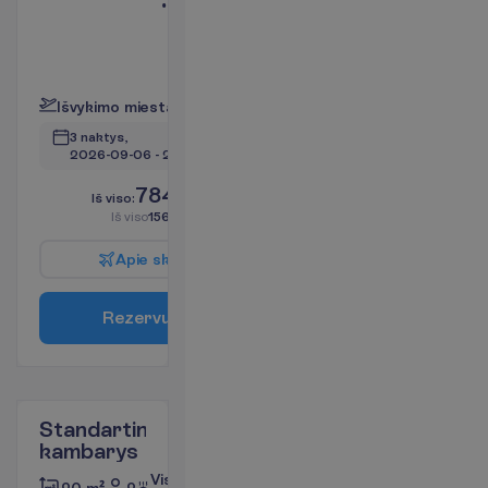
Kambarys yra
pirmame
aukšte
P
l
a
č
i
a
u
I
š
v
y
k
i
m
o
m
i
e
s
t
a
s
:
V
i
l
n
i
u
s
3 naktys, 
2026-09-06
 - 
2026-09-09
784.00
I
š
v
i
s
o
:
€/asm.
I
š
v
i
s
o
1568.00
€/grupei
A
p
i
e
s
k
r
y
d
į
R
e
z
e
r
v
u
o
t
i
Standartinis
kambarys
Viskas
2