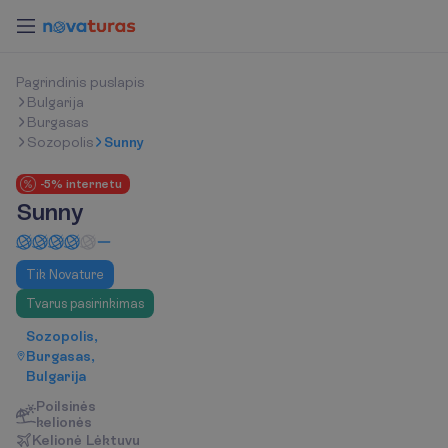
P
a
g
r
i
n
d
i
n
i
s
p
u
s
l
a
p
i
s
Bulgarija
Burgasas
Sozopolis
Sunny
-5% internetu
Sunny
Tik Novature
Tvarus pasirinkimas
Sozopolis,
Burgasas,
Bulgarija
Poilsinės
kelionės
K
e
l
i
o
n
ė
L
ė
k
t
u
v
u