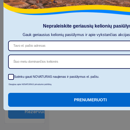
Economy
Nepraleiskite geriausių kelionių pasiūl
tipo
kambarys
Gauk geriausius kelionių pasiūlymus ir apie vykstančias akcija
Viskas
2
įskaičiuota
I
š
v
y
k
i
m
o
m
i
e
s
t
a
s
:
V
i
l
n
i
u
s
Šiuo metu dominančios kelionės
7 naktys, 
2026-08-26
 - 
2026-09-02
Sutinku gauti NOVATURAS naujienas ir pasiūlymus el. paštu.
969.00
I
š
v
i
s
o
:
€/asm.
I
š
v
i
s
o
1938.00
€/grupei
Daugiau apie NOVATURAS privalumo politiką
A
p
i
e
s
k
r
y
d
į
PRENUMERUOTI
R
e
z
e
r
v
u
o
t
i