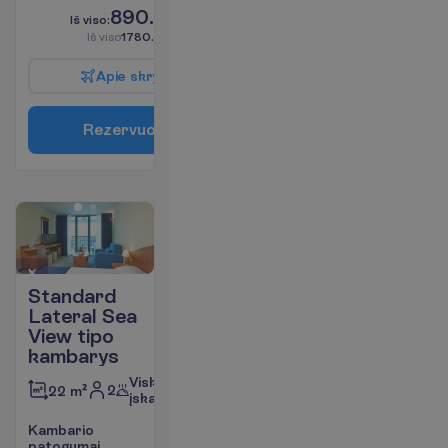
890.00
I
š
v
i
s
o
:
€/asm.
I
š
v
i
s
o
1780.00
€/grupei
A
p
i
e
s
k
r
y
d
į
R
e
z
e
r
v
u
o
t
i
Standard
Lateral Sea
View tipo
kambarys
Viskas
2
22 m²
įskaičiuota
K
a
m
b
a
r
i
o
p
a
t
o
g
u
m
a
i