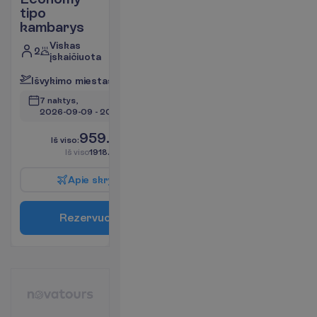
tipo
kambarys
Viskas
2
įskaičiuota
I
š
v
y
k
i
m
o
m
i
e
s
t
a
s
:
V
i
l
n
i
u
s
7 naktys, 
2026-09-09
 - 
2026-09-16
959.00
I
š
v
i
s
o
:
€/asm.
I
š
v
i
s
o
1918.00
€/grupei
A
p
i
e
s
k
r
y
d
į
R
e
z
e
r
v
u
o
t
i