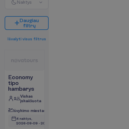
N
a
k
t
y
s
D
a
u
g
i
a
u
f
i
l
t
r
ų
I
š
v
a
l
y
t
i
v
i
s
u
s
f
i
l
t
r
u
s
Economy
tipo
kambarys
Viskas
2
įskaičiuota
I
š
v
y
k
i
m
o
m
i
e
s
t
a
s
:
V
i
l
n
i
u
s
4 naktys, 
2026-09-09
 - 
2026-09-13