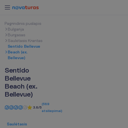
P
a
g
r
i
n
d
i
n
i
s
p
u
s
l
a
p
i
s
Bulgarija
Burgasas
Saulėtasis Krantas
Sentido Bellevue
Beach (ex.
Bellevue)
Sentido
Bellevue
Beach (ex.
Bellevue)
(
589
3.8/5
atsiliepimai
)
Saulėtasis