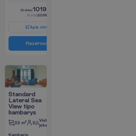
1019.00
I
š
v
i
s
o
:
€/asm.
I
š
v
i
s
o
2038.00
€/grupei
A
p
i
e
s
k
r
y
d
į
R
e
z
e
r
v
u
o
t
i
Standard
Lateral Sea
View tipo
kambarys
Viskas
2
22 m²
įskaičiuota
K
a
m
b
a
r
i
o