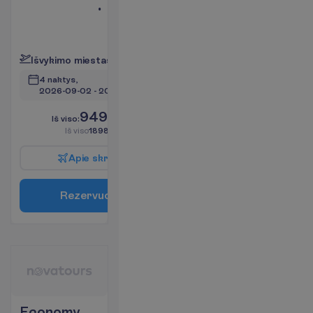
Mini baras
(mokama)
P
l
a
č
i
a
u
I
š
v
y
k
i
m
o
m
i
e
s
t
a
s
:
V
i
l
n
i
u
s
4 naktys, 
2026-09-02
 - 
2026-09-06
949.00
I
š
v
i
s
o
:
€/asm.
I
š
v
i
s
o
1898.00
€/grupei
A
p
i
e
s
k
r
y
d
į
R
e
z
e
r
v
u
o
t
i
Economy