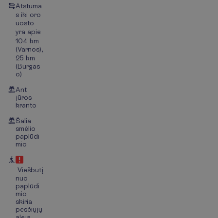
Atstuma
s iki oro
uosto
yra apie
104 km
(Varnos),
25 km
(Burgas
o)
Ant
jūros
kranto
Šalia
smėlio
paplūdi
mio
Viešbutį
nuo
paplūdi
mio
skiria
pėsčiųjų
alėja