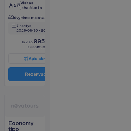
Viskas
2
įskaičiuota
I
š
v
y
k
i
m
o
m
i
e
s
t
a
s
:
V
i
l
n
i
u
s
7 naktys, 
2026-08-30
 - 
2026-09-06
995.00
I
š
v
i
s
o
:
€/asm.
I
š
v
i
s
o
1990.00
€/grupei
A
p
i
e
s
k
r
y
d
į
R
e
z
e
r
v
u
o
t
i
Economy
tipo