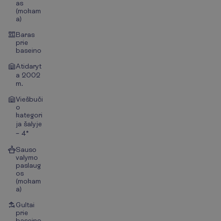
as
(mokam
a)
Baras
prie
baseino
Atidaryt
a 2002
m.
Viešbuči
o
kategori
ja šalyje
– 4*
Sauso
valymo
paslaug
os
(mokam
a)
Gultai
prie
baseino