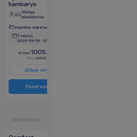
kambarys
Viskas
2
įskaičiuota
I
š
v
y
k
i
m
o
m
i
e
s
t
a
s
:
V
i
l
n
i
u
s
7 naktys, 
2026-09-06
 - 
2026-09-13
1005.00
I
š
v
i
s
o
:
€/asm.
I
š
v
i
s
o
2010.00
€/grupei
A
p
i
e
s
k
r
y
d
į
R
e
z
e
r
v
u
o
t
i