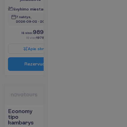
I
š
v
y
k
i
m
o
m
i
e
s
t
a
s
:
V
i
l
n
i
u
s
7 naktys, 
2026-09-02
 - 
2026-09-09
989.00
I
š
v
i
s
o
:
€/asm.
I
š
v
i
s
o
1978.00
€/grupei
A
p
i
e
s
k
r
y
d
į
R
e
z
e
r
v
u
o
t
i
Economy
tipo
kambarys