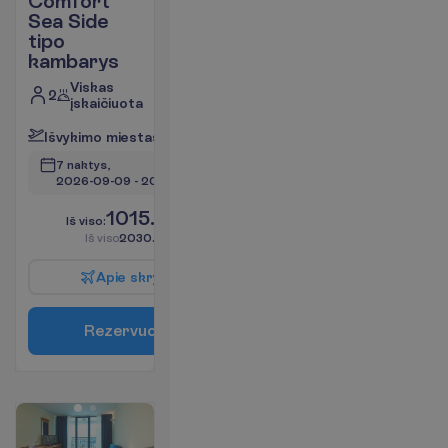
Comfort
Sea Side
tipo
kambarys
Viskas
2
įskaičiuota
I
š
v
y
k
i
m
o
m
i
e
s
t
a
s
:
V
i
l
n
i
u
s
7 naktys, 
2026-09-09
 - 
2026-09-16
1015.00
I
š
v
i
s
o
:
€/asm.
I
š
v
i
s
o
2030.00
€/grupei
A
p
i
e
s
k
r
y
d
į
R
e
z
e
r
v
u
o
t
i