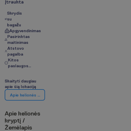
Į
t
r
a
u
k
t
a
Skrydis
su
bagažu
Apgyvendinimas
Pasirinktas
maitinimas
Atstovo
pagalba
Kitos
paslaugos...
S
k
a
i
t
y
t
i
d
a
u
g
i
a
u
a
p
i
e
š
i
ą
l
o
k
a
c
i
j
ą
A
p
i
e
k
e
l
i
o
n
ė
s
k
r
y
p
t
į
/
Ž
e
m
ė
l
a
p
i
s
A
p
i
e
k
e
l
i
o
n
ė
s
k
r
y
p
t
į
/
Ž
e
m
ė
l
a
p
i
s