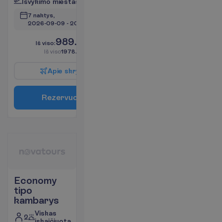
I
š
v
y
k
i
m
o
m
i
e
s
t
a
s
:
V
i
l
n
i
u
s
7 naktys, 
2026-09-09
 - 
2026-09-16
989.00
I
š
v
i
s
o
:
€/asm.
I
š
v
i
s
o
1978.00
€/grupei
A
p
i
e
s
k
r
y
d
į
R
e
z
e
r
v
u
o
t
i
Economy
tipo
kambarys
Viskas
2
įskaičiuota