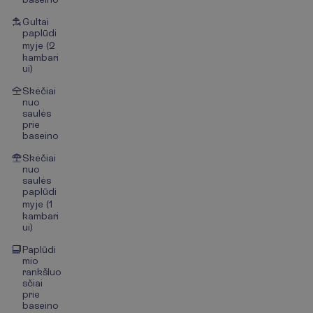
Gultai
paplūdi
myje (2
kambari
ui)
Skėčiai
nuo
saulės
prie
baseino
Skėčiai
nuo
saulės
paplūdi
myje (1
kambari
ui)
Paplūdi
mio
rankšluo
sčiai
prie
baseino