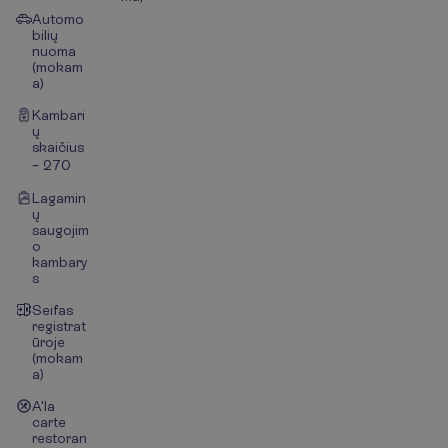
Automo
bilių
nuoma
(mokam
a)
Kambari
ų
skaičius
– 270
Lagamin
ų
saugojim
o
kambary
s
Seifas
registrat
ūroje
(mokam
a)
A'la
carte
restoran