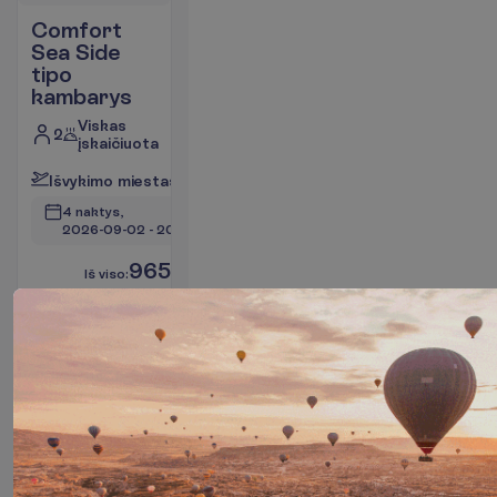
Comfort
Sea Side
tipo
kambarys
Viskas
2
įskaičiuota
I
š
v
y
k
i
m
o
m
i
e
s
t
a
s
:
V
i
l
n
i
u
s
4 naktys, 
2026-09-02
 - 
2026-09-06
965.00
I
š
v
i
s
o
:
€/asm.
I
š
v
i
s
o
1930.00
€/grupei
A
p
i
e
s
k
r
y
d
į
R
e
z
e
r
v
u
o
t
i