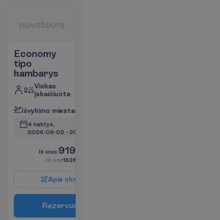
Economy
tipo
kambarys
Viskas
2
įskaičiuota
I
š
v
y
k
i
m
o
m
i
e
s
t
a
s
:
V
i
l
n
i
u
s
4 naktys, 
2026-09-02
 - 
2026-09-06
919.00
I
š
v
i
s
o
:
€/asm.
I
š
v
i
s
o
1838.00
€/grupei
A
p
i
e
s
k
r
y
d
į
R
e
z
e
r
v
u
o
t
i