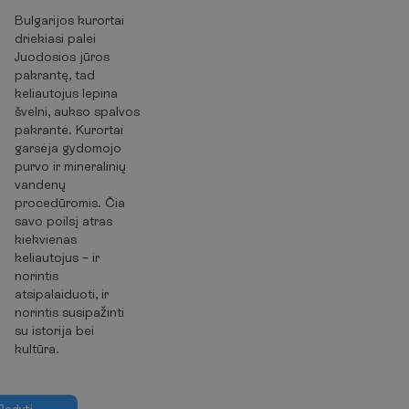
Bulgarijos kurortai
driekiasi palei
Juodosios jūros
pakrantę, tad
keliautojus lepina
švelni, aukso spalvos
pakrantė. Kurortai
garsėja gydomojo
purvo ir mineralinių
vandenų
procedūromis. Čia
savo poilsį atras
kiekvienas
keliautojus – ir
norintis
atsipalaiduoti, ir
norintis susipažinti
su istorija bei
kultūra.
R
o
d
y
t
i