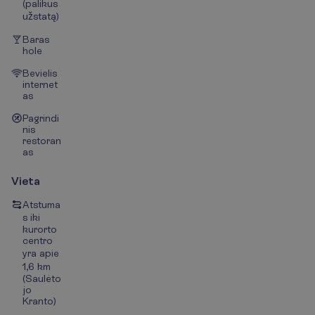
(palikus
užstatą)
Baras
hole
Bevielis
internet
as
Pagrindi
nis
restoran
as
Vieta
Atstuma
s iki
kurorto
centro
yra apie
1,6 km
(Saulėto
jo
Kranto)