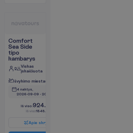
Comfort
Sea Side
tipo
kambarys
Viskas
2
įskaičiuota
I
š
v
y
k
i
m
o
m
i
e
s
t
a
s
:
V
i
l
n
i
u
s
4 naktys, 
2026-09-09
 - 
2026-09-13
924.00
I
š
v
i
s
o
:
€/asm.
I
š
v
i
s
o
1848.00
€/grupei
A
p
i
e
s
k
r
y
d
į