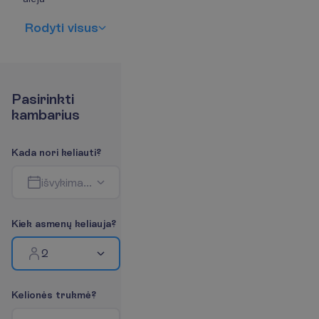
R
o
d
y
t
i
v
i
s
u
s
P
a
s
i
r
i
n
k
t
i
k
a
m
b
a
r
i
u
s
K
a
d
a
n
o
r
i
k
e
l
i
a
u
t
i
?
i
š
v
y
k
i
m
a
s
-
g
r
į
ž
i
m
a
s
K
i
e
k
a
s
m
e
n
ų
k
e
l
i
a
u
j
a
?
2
K
e
l
i
o
n
ė
s
t
r
u
k
m
ė
?