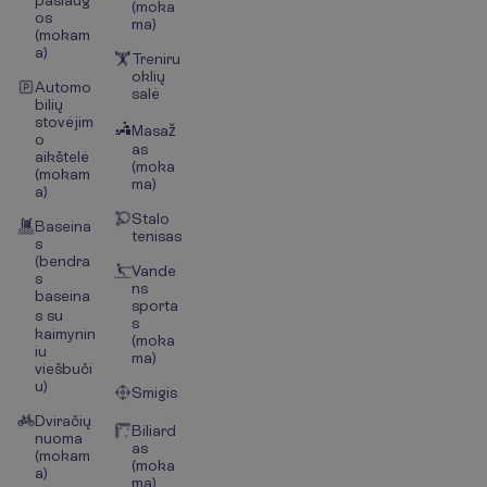
(moka
os
ma)
(mokam
a)
Treniru
oklių
Automo
salė
bilių
stovėjim
Masaž
o
as
aikštelė
(moka
(mokam
ma)
a)
Stalo
Baseina
tenisas
s
(bendra
Vande
s
ns
baseina
sporta
s su
s
kaimynin
(moka
iu
ma)
viešbuči
u)
Smigis
Dviračių
Biliard
nuoma
as
(mokam
(moka
a)
ma)