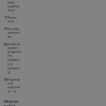
sčiai
paplūdi
myje
Baras
hole
Bevielis
internet
as
Viešbutį
sudaro
(pagrindi
nio
pastato
ir 2
priestat
ų)
Pagrindi
niai
restoran
ai – 2
Aktyvus
poilsis