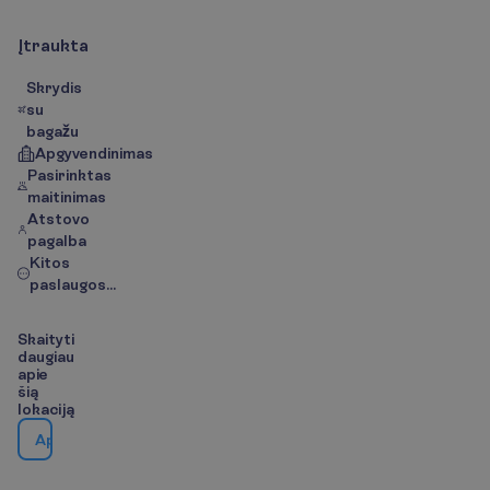
Į
t
r
a
u
k
t
a
Skrydis
su
bagažu
Apgyvendinimas
Pasirinktas
maitinimas
Atstovo
pagalba
Kitos
paslaugos...
S
k
a
i
t
y
t
i
d
a
u
g
i
a
u
a
p
i
e
š
i
ą
l
o
k
a
c
i
j
ą
A
p
i
e
k
e
l
i
o
n
ė
s
k
r
y
p
t
į
/
Ž
e
m
ė
l
a
p
i
s