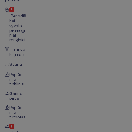
Periodiš
kai
vyksta
pramogi
niai
renginiai
Treniruo
klių salė
Sauna
Paplūdi
mio
tinklinis
Garinė
pirtis
Paplūdi
mio
futbolas