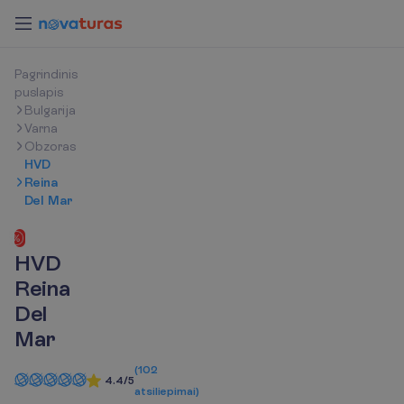
P
a
g
r
i
n
d
i
n
i
s
p
u
s
l
a
p
i
s
Bulgarija
Varna
Obzoras
HVD
Reina
Del Mar
-5% internetu
HVD
Reina
Del
Mar
(
102
4.4/5
atsiliepimai
)