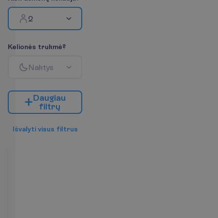
2
K
e
l
i
o
n
ė
s
t
r
u
k
m
ė
?
N
a
k
t
y
s
D
a
u
g
i
a
u
f
i
l
t
r
ų
I
š
v
a
l
y
t
i
v
i
s
u
s
f
i
l
t
r
u
s
Promo
kambarys
Viskas
2
įskaičiuota
+
Y
r
a