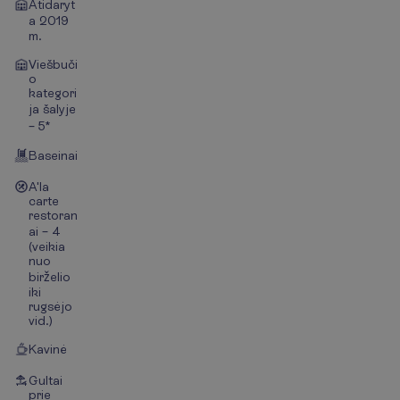
Atidaryt
a 2019
m.
Viešbuči
o
kategori
ja šalyje
– 5*
Baseinai
A'la
carte
restoran
ai – 4
(veikia
nuo
birželio
iki
rugsėjo
vid.)
Kavinė
Gultai
prie