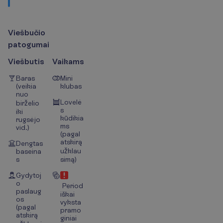
V
i
e
š
b
u
č
i
o
p
a
t
o
g
u
m
a
i
Viešbutis
Vaikams
Baras
Mini
(veikia
klubas
nuo
Lovelė
birželio
s
iki
kūdikia
rugsėjo
ms
vid.)
(pagal
atskirą
Dengtas
užklau
baseina
s
simą)
Gydytoj
o
Period
paslaug
iškai
os
vyksta
(pagal
pramo
atskirą
giniai