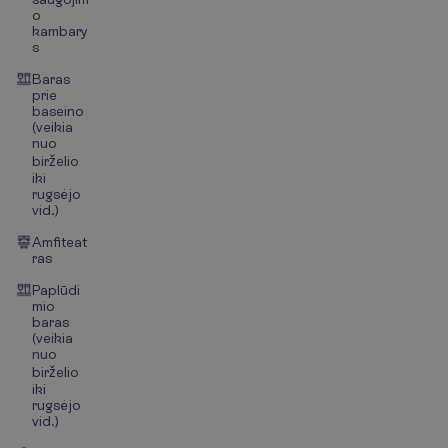
o
kambary
s
Baras
prie
baseino
(veikia
nuo
birželio
iki
rugsėjo
vid.)
Amfiteat
ras
Paplūdi
mio
baras
(veikia
nuo
birželio
iki
rugsėjo
vid.)