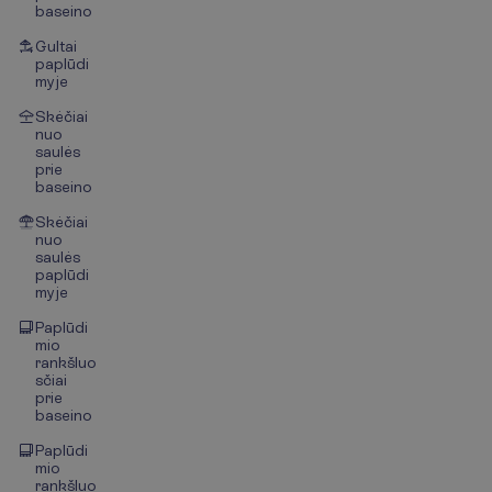
baseino
Gultai
paplūdi
myje
Skėčiai
nuo
saulės
prie
baseino
Skėčiai
nuo
saulės
paplūdi
myje
Paplūdi
mio
rankšluo
sčiai
prie
baseino
Paplūdi
mio
rankšluo