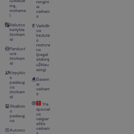
užklausi
rengini
mą,
ai
mokama
vaikam
)
s
Valiutos
Vaikišk
keitykla
os
(mokam
kėdutė
a)
s
restora
Parduot
ne
uvė
(pagal
(mokam
atskirą
a)
užklau
simą)
Kirpyklo
s
Basein
paslaug
ai
os
vaikam
(mokam
s
a)
Yra
Skalbim
special
o
us
paslaug
valgiar
os
aštis
vaikam
Automo
s