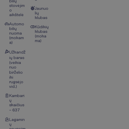
bilių
stovėjim
Jaunuo
o
lių
aikštelė
klubas
Automo
Kūdikių
bilių
klubas
nuoma
(moka
(mokam
ma)
a)
Užkandž
ių baras
(veikia
nuo
birželio
iki
rugsėjo
vid.)
Kambari
ų
skaičius
– 637
Lagamin
ų
saugojim