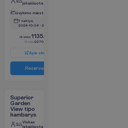
2
įskaičiuota
I
š
v
y
k
i
m
o
m
i
e
s
t
a
s
:
V
i
l
n
i
u
s
7 naktys, 
2026-10-24
 - 
2026-10-31
1135.00
I
š
v
i
s
o
:
€/asm.
I
š
v
i
s
o
2270.00
€/grupei
A
p
i
e
s
k
r
y
d
į
R
e
z
e
r
v
u
o
t
i
Superior
Garden
View tipo
kambarys
Viskas
2
įskaičiuota