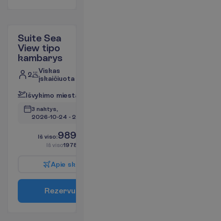
Suite Sea
View tipo
kambarys
Viskas
2
įskaičiuota
I
š
v
y
k
i
m
o
m
i
e
s
t
a
s
:
V
i
l
n
i
u
s
3 naktys, 
2026-10-24
 - 
2026-10-27
989.00
I
š
v
i
s
o
:
€/asm.
I
š
v
i
s
o
1978.00
€/grupei
A
p
i
e
s
k
r
y
d
į
R
e
z
e
r
v
u
o
t
i