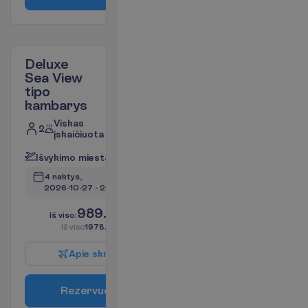
Deluxe
Sea View
tipo
kambarys
Viskas
2
įskaičiuota
I
š
v
y
k
i
m
o
m
i
e
s
t
a
s
:
V
i
l
n
i
u
s
4 naktys, 
2026-10-27
 - 
2026-10-31
989.00
I
š
v
i
s
o
:
€/asm.
I
š
v
i
s
o
1978.00
€/grupei
A
p
i
e
s
k
r
y
d
į
R
e
z
e
r
v
u
o
t
i