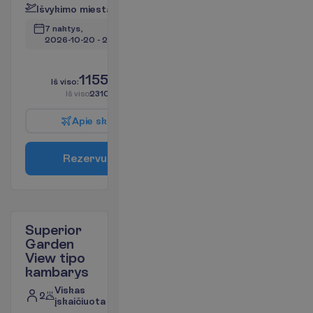
I
š
v
y
k
i
m
o
m
i
e
s
t
a
s
:
V
i
l
n
i
u
s
7 naktys, 
2026-10-20
 - 
2026-10-27
L
i
k
o
t
i
k
9
!
1155.00
I
š
v
i
s
o
:
€/asm.
I
š
v
i
s
o
2310.00
€/grupei
A
p
i
e
s
k
r
y
d
į
R
e
z
e
r
v
u
o
t
i
Superior
Garden
View tipo
kambarys
Viskas
2
įskaičiuota