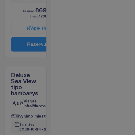
869.00
I
š
v
i
s
o
:
€/asm.
I
š
v
i
s
o
1738.00
€/grupei
A
p
i
e
s
k
r
y
d
į
R
e
z
e
r
v
u
o
t
i
Deluxe
Sea View
tipo
kambarys
Viskas
2
įskaičiuota
I
š
v
y
k
i
m
o
m
i
e
s
t
a
s
:
V
i
l
n
i
u
s
3 naktys, 
2026-10-24
 - 
2026-10-27