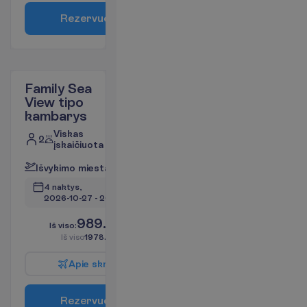
R
e
z
e
r
v
u
o
t
i
Family Sea
View tipo
kambarys
Viskas
2
įskaičiuota
I
š
v
y
k
i
m
o
m
i
e
s
t
a
s
:
V
i
l
n
i
u
s
4 naktys, 
2026-10-27
 - 
2026-10-31
989.00
I
š
v
i
s
o
:
€/asm.
I
š
v
i
s
o
1978.00
€/grupei
A
p
i
e
s
k
r
y
d
į
R
e
z
e
r
v
u
o
t
i