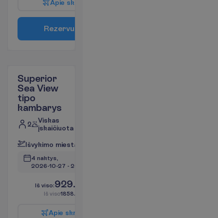
A
p
i
e
s
k
r
y
d
į
R
e
z
e
r
v
u
o
t
i
Superior
Sea View
tipo
kambarys
Viskas
2
įskaičiuota
I
š
v
y
k
i
m
o
m
i
e
s
t
a
s
:
V
i
l
n
i
u
s
4 naktys, 
2026-10-27
 - 
2026-10-31
929.00
I
š
v
i
s
o
:
€/asm.
I
š
v
i
s
o
1858.00
€/grupei
A
p
i
e
s
k
r
y
d
į