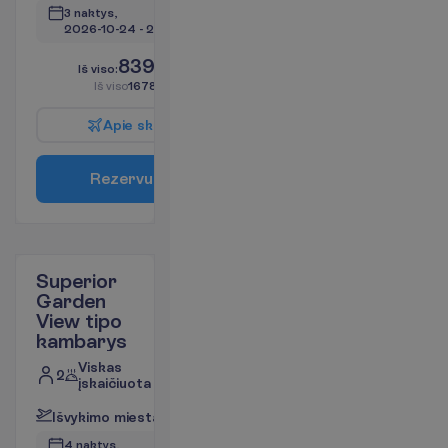
3 naktys, 
2026-10-24
 - 
2026-10-27
839.00
I
š
v
i
s
o
:
€/asm.
I
š
v
i
s
o
1678.00
€/grupei
A
p
i
e
s
k
r
y
d
į
R
e
z
e
r
v
u
o
t
i
Superior
Garden
View tipo
kambarys
Viskas
2
įskaičiuota
I
š
v
y
k
i
m
o
m
i
e
s
t
a
s
:
V
i
l
n
i
u
s
4 naktys, 