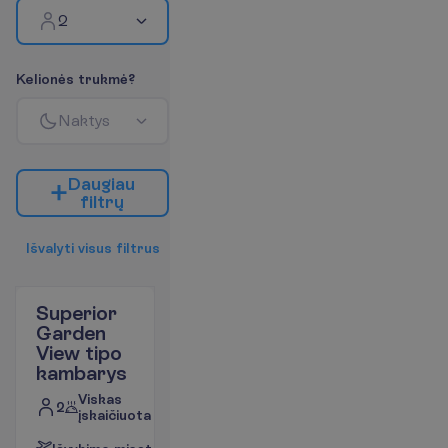
2
K
e
l
i
o
n
ė
s
t
r
u
k
m
ė
?
N
a
k
t
y
s
D
a
u
g
i
a
u
f
i
l
t
r
ų
I
š
v
a
l
y
t
i
v
i
s
u
s
f
i
l
t
r
u
s
Superior
Garden
View tipo
kambarys
Viskas
2
įskaičiuota