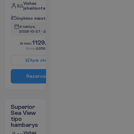
Viskas
2
įskaičiuota
I
š
v
y
k
i
m
o
m
i
e
s
t
a
s
:
V
i
l
n
i
u
s
4 naktys, 
2026-10-27
 - 
2026-10-31
1129.00
I
š
v
i
s
o
:
€/asm.
I
š
v
i
s
o
2258.00
€/grupei
A
p
i
e
s
k
r
y
d
į
R
e
z
e
r
v
u
o
t
i
Superior
Sea View
tipo
kambarys
Viskas