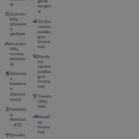
giniai
a)
rengini
ai
Automo
bilių
Grožio
stovėjim
centro
o
paslau
aikštelė
gos
(moka
Automo
ma)
bilių
nuoma
Nardy
(mokam
mo
a)
centro
paslau
Šildoma
gos
s
(moka
baseina
ma)
s
(žiemos
Treniru
metu)
oklių
salė
Kambari
ų
Masaž
skaičius
as
– 423
(moka
ma)
Bevielis