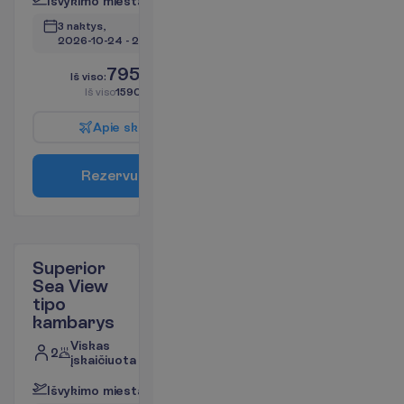
I
š
v
y
k
i
m
o
m
i
e
s
t
a
s
:
V
i
l
n
i
u
s
3 naktys, 
2026-10-24
 - 
2026-10-27
795.00
I
š
v
i
s
o
:
€/asm.
I
š
v
i
s
o
1590.00
€/grupei
A
p
i
e
s
k
r
y
d
į
R
e
z
e
r
v
u
o
t
i
Superior
Sea View
tipo
kambarys
Viskas
2
įskaičiuota
I
š
v
y
k
i
m
o
m
i
e
s
t
a
s
:
V
i
l
n
i
u
s