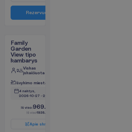
R
e
z
e
r
v
u
o
t
i
Family
Garden
View tipo
kambarys
Viskas
2
įskaičiuota
I
š
v
y
k
i
m
o
m
i
e
s
t
a
s
:
V
i
l
n
i
u
s
4 naktys, 
2026-10-27
 - 
2026-10-31
969.00
I
š
v
i
s
o
:
€/asm.
I
š
v
i
s
o
1938.00
€/grupei
A
p
i
e
s
k
r
y
d
į