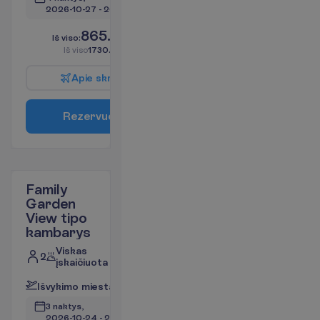
2026-10-27
 - 
2026-10-31
865.00
I
š
v
i
s
o
:
€/asm.
I
š
v
i
s
o
1730.00
€/grupei
A
p
i
e
s
k
r
y
d
į
R
e
z
e
r
v
u
o
t
i
Family
Garden
View tipo
kambarys
Viskas
2
įskaičiuota
I
š
v
y
k
i
m
o
m
i
e
s
t
a
s
:
V
i
l
n
i
u
s
3 naktys, 
2026-10-24
 - 
2026-10-27