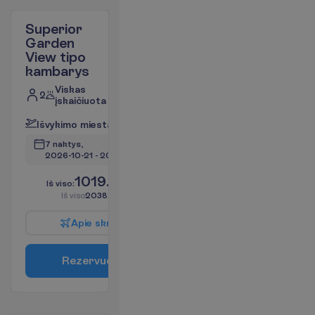
Superior
Garden
View tipo
kambarys
Viskas
2
įskaičiuota
I
š
v
y
k
i
m
o
m
i
e
s
t
a
s
:
V
i
l
n
i
u
s
7 naktys, 
2026-10-21
 - 
2026-10-28
1019.00
I
š
v
i
s
o
:
€/asm.
I
š
v
i
s
o
2038.00
€/grupei
A
p
i
e
s
k
r
y
d
į
R
e
z
e
r
v
u
o
t
i