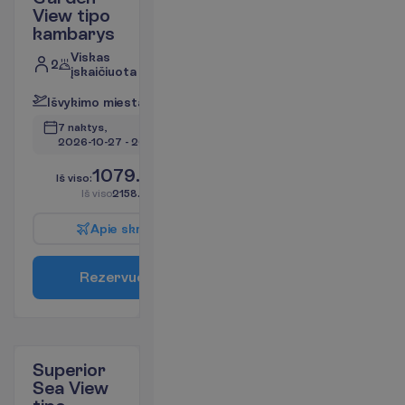
View tipo
kambarys
Viskas
2
įskaičiuota
I
š
v
y
k
i
m
o
m
i
e
s
t
a
s
:
V
i
l
n
i
u
s
7 naktys, 
2026-10-27
 - 
2026-11-03
1079.00
I
š
v
i
s
o
:
€/asm.
I
š
v
i
s
o
2158.00
€/grupei
A
p
i
e
s
k
r
y
d
į
R
e
z
e
r
v
u
o
t
i
Superior
Sea View