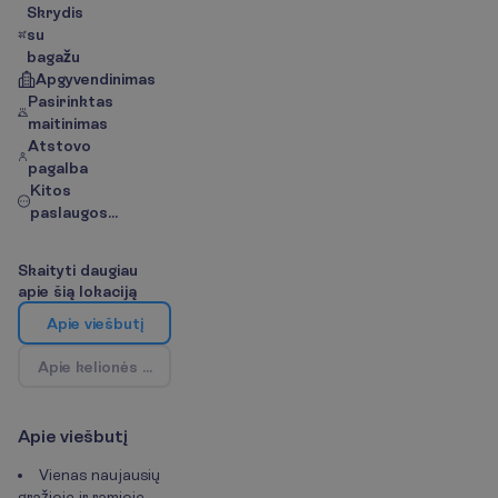
Skrydis
su
bagažu
Apgyvendinimas
Pasirinktas
maitinimas
Atstovo
pagalba
Kitos
paslaugos...
S
k
a
i
t
y
t
i
d
a
u
g
i
a
u
a
p
i
e
š
i
ą
l
o
k
a
c
i
j
ą
A
p
i
e
v
i
e
š
b
u
t
į
A
p
i
e
k
e
l
i
o
n
ė
s
k
r
y
p
t
į
/
Ž
e
m
ė
l
a
p
i
s
A
p
i
e
v
i
e
š
b
u
t
į
Vienas naujausių
gražioje ir ramioje