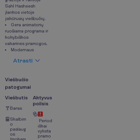
Sahl Hasheesh
įlankos vietoje
įsikūrusių viešbučių.
Gera animatorių
ruošiama programa ir
kokybiškos
vakarinės pramogos.
Modernaus
A
t
r
a
s
t
i
V
i
e
š
b
u
č
i
o
p
a
t
o
g
u
m
a
i
Viešbutis
Aktyvus
poilsis
Baras
Skalbim
Period
o
iškai
paslaug
vyksta
os
pramo
(mokam