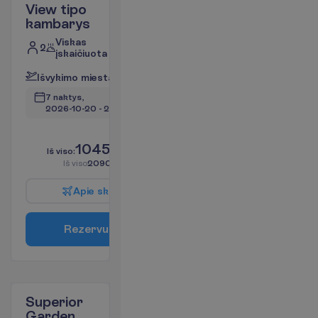
View tipo
kambarys
Viskas
2
įskaičiuota
I
š
v
y
k
i
m
o
m
i
e
s
t
a
s
:
V
i
l
n
i
u
s
7 naktys, 
2026-10-20
 - 
2026-10-27
L
i
k
o
t
i
k
9
!
1045.00
I
š
v
i
s
o
:
€/asm.
I
š
v
i
s
o
2090.00
€/grupei
A
p
i
e
s
k
r
y
d
į
R
e
z
e
r
v
u
o
t
i
Superior
Garden