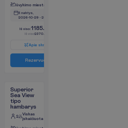
I
š
v
y
k
i
m
o
m
i
e
s
t
a
s
:
V
i
l
n
i
u
s
5 naktys, 
2026-10-29
 - 
2026-11-03
1185.00
I
š
v
i
s
o
:
€/asm.
I
š
v
i
s
o
2370.00
€/grupei
A
p
i
e
s
k
r
y
d
į
R
e
z
e
r
v
u
o
t
i
Superior
Sea View
tipo
kambarys
Viskas
2
įskaičiuota