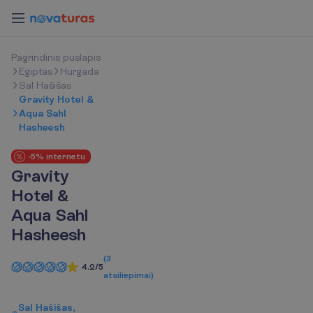
P
a
g
r
i
n
d
i
n
i
s
p
u
s
l
a
p
i
s
Egiptas
Hurgada
Sal Hašišas
Gravity Hotel &
Aqua Sahl
Hasheesh
-5% internetu
Gravity
Hotel &
Aqua Sahl
Hasheesh
(
3
4.2/5
atsiliepimai
)
Sal Hašišas,