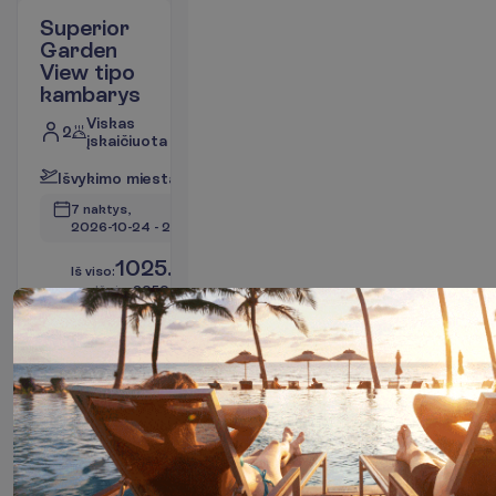
Superior
Garden
View tipo
kambarys
Viskas
2
įskaičiuota
I
š
v
y
k
i
m
o
m
i
e
s
t
a
s
:
V
i
l
n
i
u
s
7 naktys, 
2026-10-24
 - 
2026-10-31
1025.00
I
š
v
i
s
o
:
€/asm.
I
š
v
i
s
o
2050.00
€/grupei
A
p
i
e
s
k
r
y
d
į
R
e
z
e
r
v
u
o
t
i