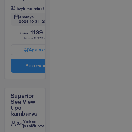
I
š
v
y
k
i
m
o
m
i
e
s
t
a
s
:
V
i
l
n
i
u
s
3 naktys, 
2026-10-31
 - 
2026-11-03
1139.00
I
š
v
i
s
o
:
€/asm.
I
š
v
i
s
o
2278.00
€/grupei
A
p
i
e
s
k
r
y
d
į
R
e
z
e
r
v
u
o
t
i
Superior
Sea View
tipo
kambarys
Viskas
2
įskaičiuota