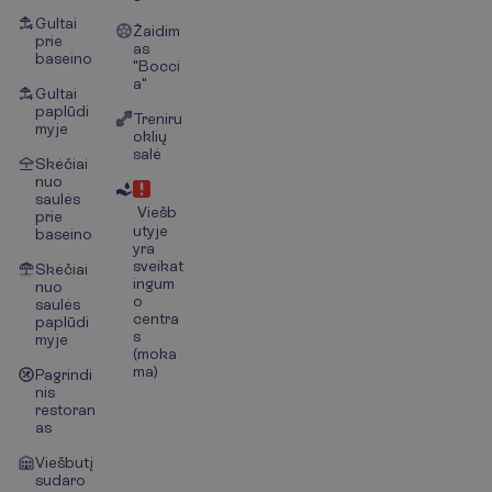
Gultai
Žaidim
prie
as
baseino
"Bocci
a"
Gultai
paplūdi
Treniru
myje
oklių
salė
Skėčiai
nuo
saulės
Viešb
prie
utyje
baseino
yra
sveikat
Skėčiai
ingum
nuo
o
saulės
centra
paplūdi
s
myje
(moka
ma)
Pagrindi
nis
restoran
as
Viešbutį
sudaro