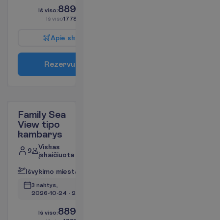
889.00
I
š
v
i
s
o
:
€/asm.
I
š
v
i
s
o
1778.00
€/grupei
A
p
i
e
s
k
r
y
d
į
R
e
z
e
r
v
u
o
t
i
Family Sea
View tipo
kambarys
Viskas
2
įskaičiuota
I
š
v
y
k
i
m
o
m
i
e
s
t
a
s
:
V
i
l
n
i
u
s
3 naktys, 
2026-10-24
 - 
2026-10-27
889.00
I
š
v
i
s
o
:
€/asm.