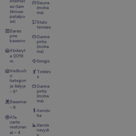
internet
Sauna
as (tam
(moka
tikrose
ma)
patalpo
se)
Stalo
tenisas
Baras
prie
Garinė
baseino
pirtis
(moka
Atidaryt
ma)
a 2019
m.
Smigis
Viešbuči
Tinklini
o
s
kategori
ja šalyje
Garinė
pirtis
– 5*
(moka
ma)
Baseinai
– 6
Aerobi
ka
A'la
carte
Vande
restoran
nsvydi
ai – 4
s