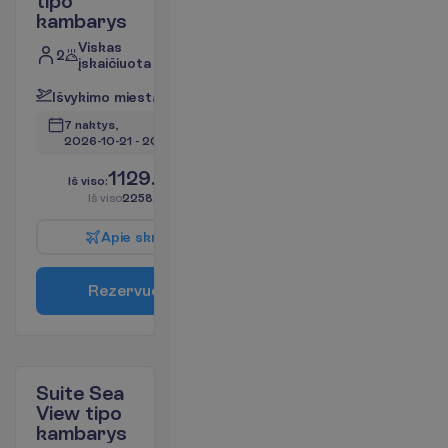
tipo
kambarys
Viskas
2
įskaičiuota
I
š
v
y
k
i
m
o
m
i
e
s
t
a
s
:
V
i
l
n
i
u
s
7 naktys, 
2026-10-21
 - 
2026-10-28
1129.00
I
š
v
i
s
o
:
€/asm.
I
š
v
i
s
o
2258.00
€/grupei
A
p
i
e
s
k
r
y
d
į
R
e
z
e
r
v
u
o
t
i
Suite Sea
View tipo
kambarys