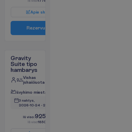
I
š
v
i
s
o
1778.00
€/grupei
A
p
i
e
s
k
r
y
d
į
R
e
z
e
r
v
u
o
t
i
Gravity
Suite tipo
kambarys
Viskas
2
įskaičiuota
I
š
v
y
k
i
m
o
m
i
e
s
t
a
s
:
V
i
l
n
i
u
s
3 naktys, 
2026-10-24
 - 
2026-10-27
925.00
I
š
v
i
s
o
:
€/asm.
I
š
v
i
s
o
1850.00
€/grupei