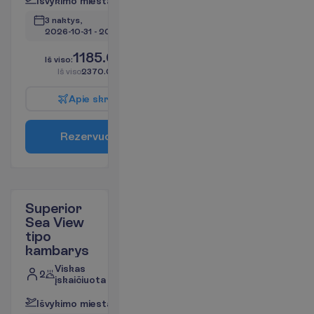
I
š
v
y
k
i
m
o
m
i
e
s
t
a
s
:
V
i
l
n
i
u
s
3 naktys, 
2026-10-31
 - 
2026-11-03
1185.00
I
š
v
i
s
o
:
€/asm.
I
š
v
i
s
o
2370.00
€/grupei
A
p
i
e
s
k
r
y
d
į
R
e
z
e
r
v
u
o
t
i
Superior
Sea View
tipo
kambarys
Viskas
2
įskaičiuota
I
š
v
y
k
i
m
o
m
i
e
s
t
a
s
:
V
i
l
n
i
u
s