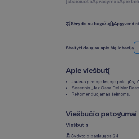
Į
s
k
a
i
č
i
u
o
t
a
A
p
r
a
š
y
m
a
s
A
p
i
e
k
e
l
i
Skrydis su bagažu
Apgyvendin
S
k
a
i
t
y
t
i
d
a
u
g
i
a
u
a
p
i
e
š
i
ą
l
o
k
a
c
i
j
ą
A
p
i
e
v
i
e
š
b
u
t
į
Jaukus pirmoje linijoje palei jūrą
Seserinis „Jaz Casa Del Mar Resor
Rekomenduojamas šeimoms.
V
i
e
š
b
u
č
i
o
p
a
t
o
g
u
m
a
i
Viešbutis
Gydytojo paslaugos 24