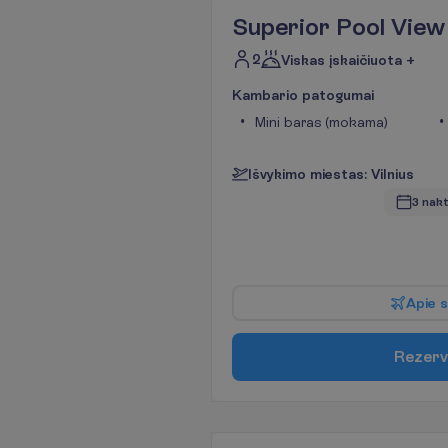
Superior Pool View
2
Viskas įskaičiuota +
K
a
m
b
a
r
i
o
p
a
t
o
g
u
m
a
i
Mini baras (mokama)
I
š
v
y
k
i
m
o
m
i
e
s
t
a
s
:
V
i
l
n
i
u
s
3 nakt
A
p
i
e
s
R
e
z
e
r
v