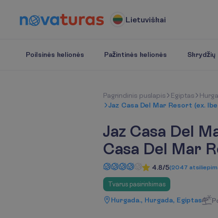
Lietuviškai
Poilsinės kelionės
Pažintinės kelionės
Skrydžių b
P
a
g
r
i
n
d
i
n
i
s
p
u
s
l
a
p
i
s
Egiptas
Hurg
Jaz Casa Del Mar Resort (ex. Ib
Jaz Casa Del Ma
Casa Del Mar R
4.8/5
(
2047
atsiliepim
Tvarus pasirinkimas
Hurgada., Hurgada, Egiptas
P