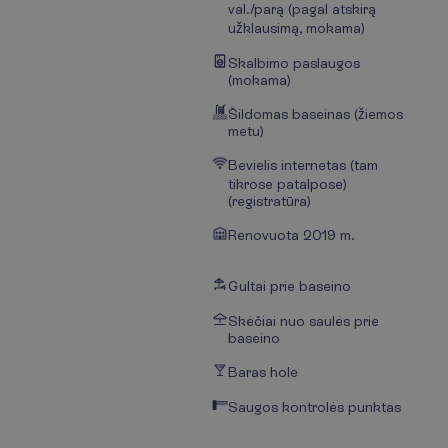
val./parą (pagal atskirą
užklausimą, mokama)
Skalbimo paslaugos
(mokama)
Šildomas baseinas (žiemos
metu)
Bevielis internetas (tam
tikrose patalpose)
(registratūra)
Renovuota 2019 m.
Gultai prie baseino
Skėčiai nuo saulės prie
baseino
Baras hole
Saugos kontrolės punktas