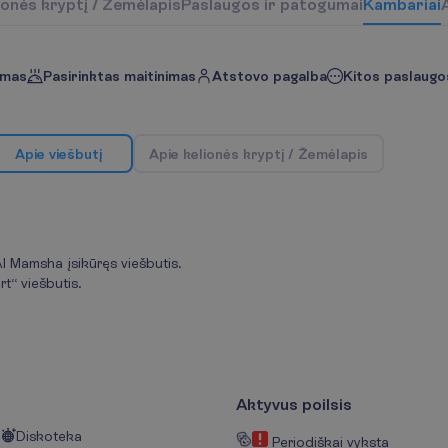
o
n
ė
s
k
r
y
p
t
į
/
Ž
e
m
ė
l
a
p
i
s
P
a
s
l
a
u
g
o
s
i
r
p
a
t
o
g
u
m
a
i
K
a
m
b
a
r
i
a
i
imas
Pasirinktas maitinimas
Atstovo pagalba
Kitos paslaugos
A
p
i
e
v
i
e
š
b
u
t
į
A
p
i
e
k
e
l
i
o
n
ė
s
k
r
y
p
t
į
/
Ž
e
m
ė
l
a
p
i
s
 Al Mamsha įsikūręs viešbutis.
t“ viešbutis.
Aktyvus poilsis
Diskoteka
Periodiškai vyksta