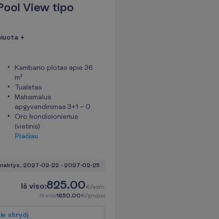
Pool View tipo
čiuota +
Kambario plotas apie 36
m²
Tualetas
Maksimalus
apgyvendinimas 3+1 – 0
Oro kondicionierius
(vietinis)
P
l
a
č
i
a
u
 naktys, 
2027-02-22
 - 
2027-02-25
825.00
I
š
v
i
s
o
:
€/asm.
I
š
v
i
s
o
1650.00
€/grupei
p
i
e
s
k
r
y
d
į