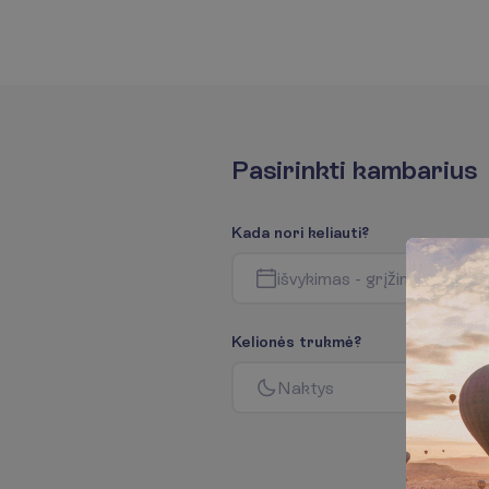
P
a
s
i
r
i
n
k
t
i
k
a
m
b
a
r
i
u
s
K
a
d
a
n
o
r
i
k
e
l
i
a
u
t
i
?
i
š
v
y
k
i
m
a
s
-
g
r
į
ž
i
m
a
s
K
e
l
i
o
n
ė
s
t
r
u
k
m
ė
?
N
a
k
t
y
s