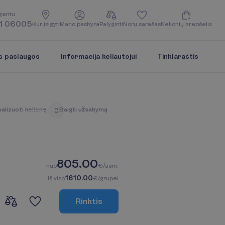
g
e
n
t
u
1 06005
K
u
r
į
s
i
g
y
t
i
M
a
n
o
p
a
s
k
y
r
a
P
a
l
y
g
i
n
t
i
N
o
r
ų
s
ą
r
a
š
a
s
K
e
l
i
o
n
i
ų
k
r
e
p
š
e
l
i
s
s paslaugos
Informacija keliautojui
Tinklaraštis
n
a
l
i
z
u
o
t
i
k
e
l
i
o
n
ę
B
a
i
g
t
i
u
ž
s
a
k
y
m
ą
3
805.00
n
u
o
€/asm.
1610.00
I
š
v
i
s
o
€/grupei
R
i
n
k
t
i
s