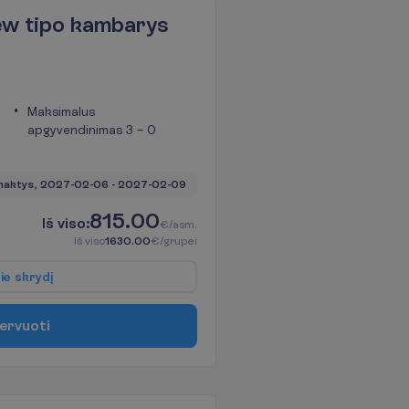
ew tipo kambarys
Maksimalus
apgyvendinimas 3 – 0
naktys, 
2027-02-06
 - 
2027-02-09
815.00
I
š
v
i
s
o
:
€/asm.
I
š
v
i
s
o
1630.00
€/grupei
p
i
e
s
k
r
y
d
į
e
r
v
u
o
t
i