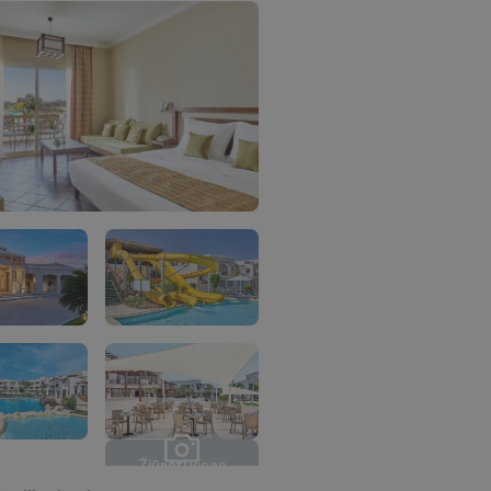
Ž
i
ū
r
ė
t
i
v
i
s
a
s
n
u
o
t
r
a
u
k
a
s
(
1
3
)