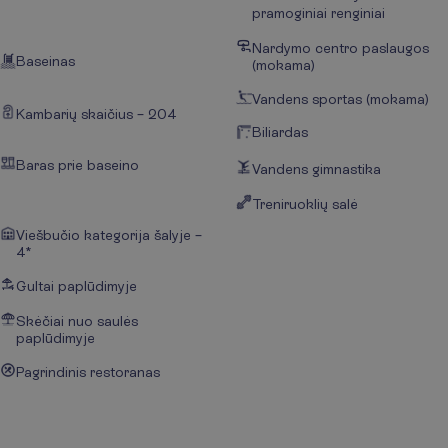
pramoginiai renginiai
Nardymo centro paslaugos
Baseinas
(mokama)
Vandens sportas (mokama)
Kambarių skaičius – 204
Biliardas
Baras prie baseino
Vandens gimnastika
Treniruoklių salė
Viešbučio kategorija šalyje –
4*
Gultai paplūdimyje
Skėčiai nuo saulės
paplūdimyje
Pagrindinis restoranas