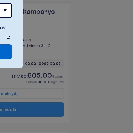
ew tipo kambarys
paštu.
Maksimalus
apgyvendinimas 3 – 0
 naktys, 
2027-02-22
 - 
2027-02-25
805.00
I
š
v
i
s
o
:
€/asm.
I
š
v
i
s
o
1610.00
€/grupei
p
i
e
s
k
r
y
d
į
e
r
v
u
o
t
i