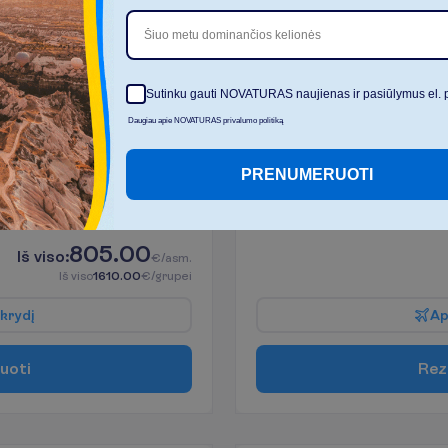
 tipo kambarys
Superior Pool Vi
Šiuo metu dominančios kelionės
2
Viskas įskaičiuota +
Sutinku gauti NOVATURAS naujienas ir pasiūlymus el. 
K
a
m
b
a
r
i
o
p
a
t
o
g
u
m
a
i
Daugiau apie NOVATURAS privalumo politiką
Maksimalus
Mini baras (mokama)
apgyvendinimas 3 – 0
PRENUMERUOTI
I
š
v
y
k
i
m
o
m
i
e
s
t
a
s
:
V
i
l
n
i
u
s
tys, 
2027-02-10
 - 
2027-02-13
3
805.00
I
š
v
i
s
o
:
€/asm.
I
š
v
i
s
o
1610.00
€/grupei
k
r
y
d
į
A
u
o
t
i
R
e
z