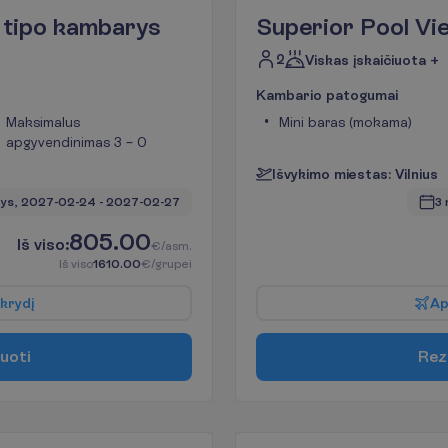
 tipo kambarys
Superior Pool Vi
2
Viskas įskaičiuota +
K
a
m
b
a
r
i
o
p
a
t
o
g
u
m
a
i
Maksimalus
Mini baras (mokama)
apgyvendinimas 3 – 0
I
š
v
y
k
i
m
o
m
i
e
s
t
a
s
:
V
i
l
n
i
u
s
ys, 
2027-02-24
 - 
2027-02-27
3 
805.00
I
š
v
i
s
o
:
€/asm.
I
š
v
i
s
o
1610.00
€/grupei
k
r
y
d
į
A
u
o
t
i
R
e
z