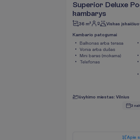
Superior Deluxe Po
kambarys
2
36 m²
Viskas įskaičiuo
K
a
m
b
a
r
i
o
p
a
t
o
g
u
m
a
i
Balkonas arba terasa
Vonia arba dušas
Mini baras (mokama)
Telefonas
I
š
v
y
k
i
m
o
m
i
e
s
t
a
s
:
V
i
l
n
i
u
s
3 nak
A
p
i
e
s