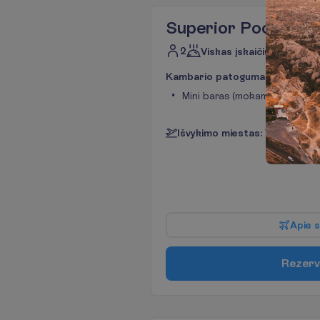
Superior Pool View
2
Viskas įskaičiuota +
K
a
m
b
a
r
i
o
p
a
t
o
g
u
m
a
i
Mini baras (mokama)
I
š
v
y
k
i
m
o
m
i
e
s
t
a
s
:
V
i
l
n
i
u
s
3 nak
A
p
i
e
s
R
e
z
e
r
v