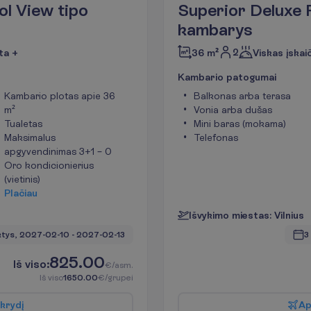
ol View tipo
Superior Deluxe 
kambarys
2
ta +
36 m²
Viskas įskai
K
a
m
b
a
r
i
o
p
a
t
o
g
u
m
a
i
Kambario plotas apie 36
Balkonas arba terasa
m²
Vonia arba dušas
Tualetas
Mini baras (mokama)
Maksimalus
Telefonas
apgyvendinimas 3+1 – 0
Oro kondicionierius
(vietinis)
P
l
a
č
i
a
u
I
š
v
y
k
i
m
o
m
i
e
s
t
a
s
:
V
i
l
n
i
u
s
tys, 
2027-02-10
 - 
2027-02-13
3
825.00
I
š
v
i
s
o
:
€/asm.
I
š
v
i
s
o
1650.00
€/grupei
k
r
y
d
į
A