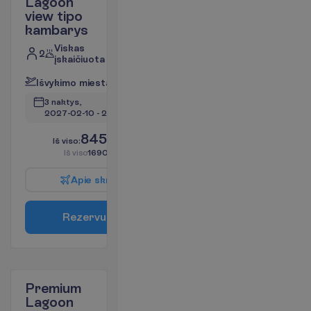
Lagoon
view tipo
kambarys
Viskas
2
įskaičiuota
I
š
v
y
k
i
m
o
m
i
e
s
t
a
s
:
V
i
l
n
i
u
s
3 naktys, 
2027-02-10
 - 
2027-02-13
845.00
I
š
v
i
s
o
:
€/asm.
I
š
v
i
s
o
1690.00
€/grupei
A
p
i
e
s
k
r
y
d
į
R
e
z
e
r
v
u
o
t
i
Premium
Lagoon