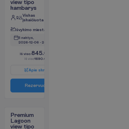
view tipo
kambarys
Viskas
2
įskaičiuota
I
š
v
y
k
i
m
o
m
i
e
s
t
a
s
:
V
i
l
n
i
u
s
5 naktys, 
2026-12-06
 - 
2026-12-11
845.00
I
š
v
i
s
o
:
€/asm.
I
š
v
i
s
o
1690.00
€/grupei
A
p
i
e
s
k
r
y
d
į
R
e
z
e
r
v
u
o
t
i
Premium
Lagoon
view tipo