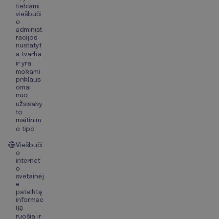
tiekiami
viešbuči
o
administ
racijos
nustatyt
a tvarka
ir yra
mokami
priklaus
omai
nuo
užsisaky
to
maitinim
o tipo
Viešbuči
o
internet
o
svetainėj
e
pateiktą
informac
iją
ruošia ir