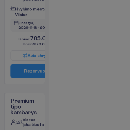
I
š
v
y
k
i
m
o
m
i
e
s
t
a
s
:
V
i
l
n
i
u
s
3 naktys, 
2026-11-18
 - 
2026-11-21
785.00
I
š
v
i
s
o
:
€/asm.
I
š
v
i
s
o
1570.00
€/grupei
A
p
i
e
s
k
r
y
d
į
R
e
z
e
r
v
u
o
t
i
Premium
tipo
kambarys
Viskas
2
įskaičiuota