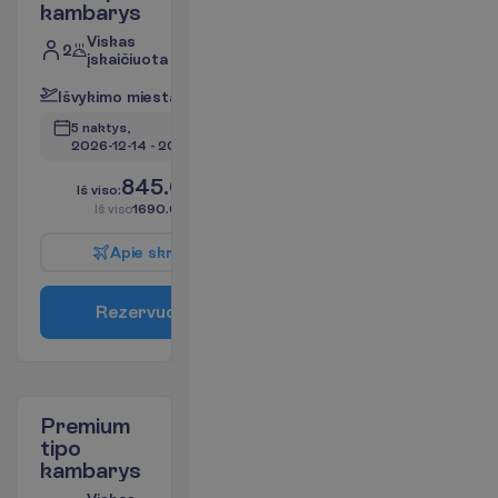
kambarys
Viskas
2
įskaičiuota
I
š
v
y
k
i
m
o
m
i
e
s
t
a
s
:
V
i
l
n
i
u
s
5 naktys, 
2026-12-14
 - 
2026-12-19
845.00
I
š
v
i
s
o
:
€/asm.
I
š
v
i
s
o
1690.00
€/grupei
A
p
i
e
s
k
r
y
d
į
R
e
z
e
r
v
u
o
t
i
Premium
tipo
kambarys