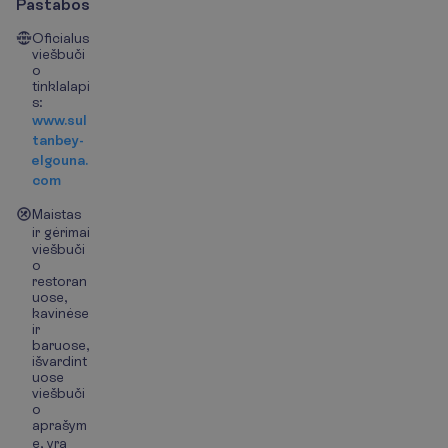
Pastabos
Oficialus
viešbuči
o
tinklalapi
s:
www.sul
tanbey-
elgouna.
com
Maistas
ir gėrimai
viešbuči
o
restoran
uose,
kavinėse
ir
baruose,
išvardint
uose
viešbuči
o
aprašym
e, yra