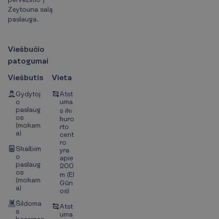
Zeytouna salą
paslauga.
V
i
e
š
b
u
č
i
o
p
a
t
o
g
u
m
a
i
Viešbutis
Vieta
Gydytoj
Atst
o
uma
paslaug
s iki
os
kuro
(mokam
rto
a)
cent
ro
Skalbim
yra
o
apie
paslaug
200
os
m (El
(mokam
Gūn
a)
os)
Šildoma
Atst
s
uma
baseinas