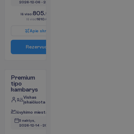
2026-12-06
 - 
2026-12-11
805.00
I
š
v
i
s
o
:
€/asm.
I
š
v
i
s
o
1610.00
€/grupei
A
p
i
e
s
k
r
y
d
į
R
e
z
e
r
v
u
o
t
i
Premium
tipo
kambarys
Viskas
2
įskaičiuota
I
š
v
y
k
i
m
o
m
i
e
s
t
a
s
:
V
i
l
n
i
u
s
5 naktys, 
2026-12-14
 - 
2026-12-19