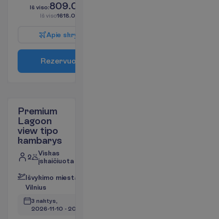
809.00
I
š
v
i
s
o
:
€/asm.
I
š
v
i
s
o
1618.00
€/grupei
A
p
i
e
s
k
r
y
d
į
R
e
z
e
r
v
u
o
t
i
Premium
Lagoon
view tipo
kambarys
Viskas
2
įskaičiuota
I
š
v
y
k
i
m
o
m
i
e
s
t
a
s
:
V
i
l
n
i
u
s
3 naktys, 
2026-11-10
 - 
2026-11-13