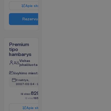
A
p
i
e
s
k
r
y
d
į
R
e
z
e
r
v
u
o
t
i
Premium
tipo
kambarys
Viskas
2
įskaičiuota
I
š
v
y
k
i
m
o
m
i
e
s
t
a
s
:
V
i
l
n
i
u
s
3 naktys, 
2027-02-24
 - 
2027-02-27
829.00
I
š
v
i
s
o
:
€/asm.
I
š
v
i
s
o
1658.00
€/grupei
A
p
i
e
s
k
r
y
d
į