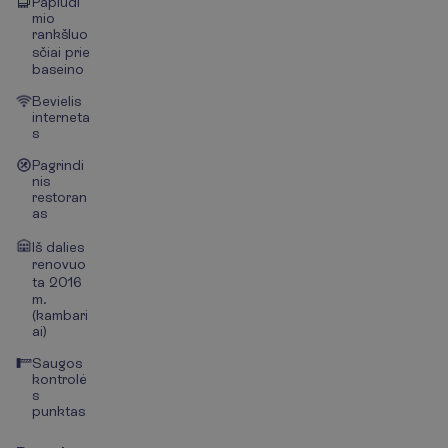
Paplūdi
mio
rankšluo
sčiai prie
baseino
Bevielis
interneta
s
Pagrindi
nis
restoran
as
Iš dalies
renovuo
ta 2016
m.
(kambari
ai)
Saugos
kontrolė
s
punktas