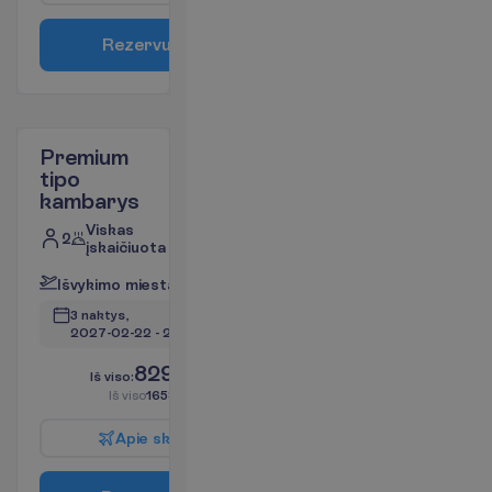
R
e
z
e
r
v
u
o
t
i
Premium
tipo
kambarys
Viskas
2
įskaičiuota
I
š
v
y
k
i
m
o
m
i
e
s
t
a
s
:
V
i
l
n
i
u
s
3 naktys, 
2027-02-22
 - 
2027-02-25
829.00
I
š
v
i
s
o
:
€/asm.
I
š
v
i
s
o
1658.00
€/grupei
A
p
i
e
s
k
r
y
d
į