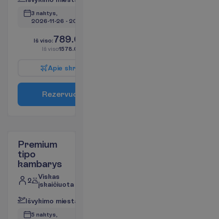
3 naktys, 
2026-11-26
 - 
2026-11-29
789.00
I
š
v
i
s
o
:
€/asm.
I
š
v
i
s
o
1578.00
€/grupei
A
p
i
e
s
k
r
y
d
į
R
e
z
e
r
v
u
o
t
i
Premium
tipo
kambarys
Viskas
2
įskaičiuota
I
š
v
y
k
i
m
o
m
i
e
s
t
a
s
:
V
i
l
n
i
u
s
5 naktys, 