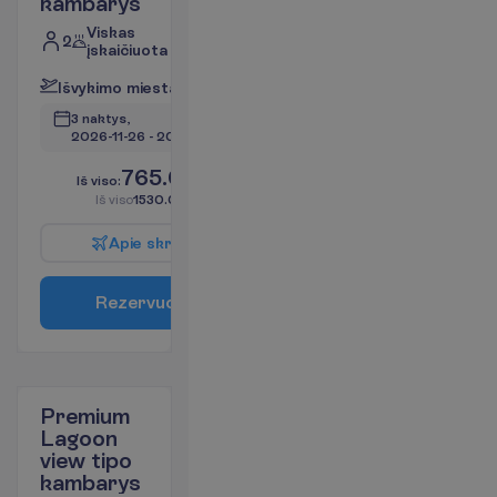
kambarys
Viskas
2
įskaičiuota
I
š
v
y
k
i
m
o
m
i
e
s
t
a
s
:
V
i
l
n
i
u
s
3 naktys, 
2026-11-26
 - 
2026-11-29
765.00
I
š
v
i
s
o
:
€/asm.
I
š
v
i
s
o
1530.00
€/grupei
A
p
i
e
s
k
r
y
d
į
R
e
z
e
r
v
u
o
t
i
Premium
Lagoon
view tipo
kambarys