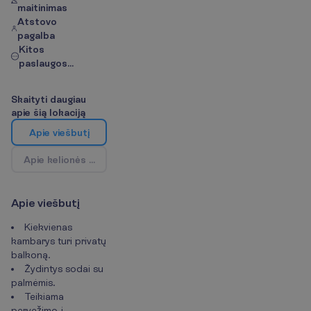
maitinimas
Atstovo
pagalba
Kitos
paslaugos...
S
k
a
i
t
y
t
i
d
a
u
g
i
a
u
a
p
i
e
š
i
ą
l
o
k
a
c
i
j
ą
A
p
i
e
v
i
e
š
b
u
t
į
A
p
i
e
k
e
l
i
o
n
ė
s
k
r
y
p
t
į
/
Ž
e
m
ė
l
a
p
i
s
A
p
i
e
v
i
e
š
b
u
t
į
Kiekvienas
kambarys turi privatų
balkoną.
Žydintys sodai su
palmėmis.
Teikiama
pervežimo į