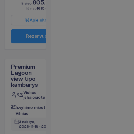
805.00
I
š
v
i
s
o
:
€/asm.
I
š
v
i
s
o
1610.00
€/grupei
A
p
i
e
s
k
r
y
d
į
R
e
z
e
r
v
u
o
t
i
Premium
Lagoon
view tipo
kambarys
Viskas
2
įskaičiuota
I
š
v
y
k
i
m
o
m
i
e
s
t
a
s
:
V
i
l
n
i
u
s
3 naktys, 
2026-11-18
 - 
2026-11-21