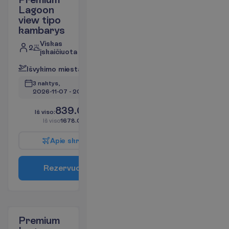
Lagoon
view tipo
kambarys
Viskas
2
įskaičiuota
I
š
v
y
k
i
m
o
m
i
e
s
t
a
s
:
V
i
l
n
i
u
s
3 naktys, 
2026-11-07
 - 
2026-11-10
839.00
I
š
v
i
s
o
:
€/asm.
I
š
v
i
s
o
1678.00
€/grupei
A
p
i
e
s
k
r
y
d
į
R
e
z
e
r
v
u
o
t
i
Premium