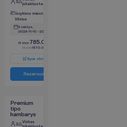
2
įskaičiuota
I
š
v
y
k
i
m
o
m
i
e
s
t
a
s
:
V
i
l
n
i
u
s
3 naktys, 
2026-11-10
 - 
2026-11-13
785.00
I
š
v
i
s
o
:
€/asm.
I
š
v
i
s
o
1570.00
€/grupei
A
p
i
e
s
k
r
y
d
į
R
e
z
e
r
v
u
o
t
i
Premium
tipo
kambarys
Viskas
2
įskaičiuota