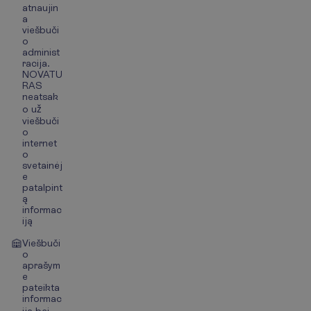
atnaujin
a
viešbuči
o
administ
racija.
NOVATU
RAS
neatsak
o už
viešbuči
o
internet
o
svetainėj
e
patalpint
ą
informac
iją
Viešbuči
o
aprašym
e
pateikta
informac
ija bei