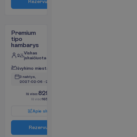
R
e
z
e
r
v
u
o
t
i
Premium
tipo
kambarys
Viskas
2
įskaičiuota
I
š
v
y
k
i
m
o
m
i
e
s
t
a
s
:
V
i
l
n
i
u
s
3 naktys, 
2027-02-06
 - 
2027-02-09
829.00
I
š
v
i
s
o
:
€/asm.
I
š
v
i
s
o
1658.00
€/grupei
A
p
i
e
s
k
r
y
d
į
R
e
z
e
r
v
u
o
t
i