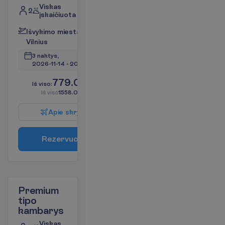
Viskas
2
įskaičiuota
I
š
v
y
k
i
m
o
m
i
e
s
t
a
s
:
V
i
l
n
i
u
s
3 naktys, 
2026-11-14
 - 
2026-11-17
779.00
I
š
v
i
s
o
:
€/asm.
I
š
v
i
s
o
1558.00
€/grupei
A
p
i
e
s
k
r
y
d
į
R
e
z
e
r
v
u
o
t
i
Premium
tipo
kambarys
Viskas