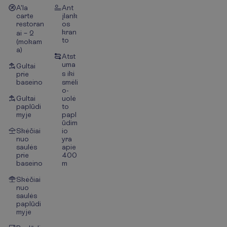
A'la
Ant
carte
įlank
restoran
os
kran
ai – 2
to
(mokam
a)
Atst
uma
Gultai
s iki
prie
baseino
smėli
o-
Gultai
uolė
paplūdi
to
myje
papl
ūdim
Skėčiai
io
nuo
yra
saulės
apie
prie
400
baseino
m
Skėčiai
nuo
saulės
paplūdi
myje