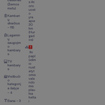
s iki
(žiemos
oro
metu)
uost
o
Kambari
yra
ų
apie
skaičius
30
– 115
km
(Hur
Lagamin
gad
ų
os)
saugojim
o
kambary
Iki
s
papl
ūdim
TV
io
kambary
nust
s
atyt
omis
Viešbuči
vala
o
ndo
kategorij
mis
a šalyje
plau
– 4
kia
kelta
Barai – 3
i