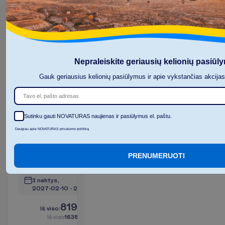
I
š
v
i
s
o
:
€/asm.
I
š
v
i
s
o
1618.00
€/grupei
A
p
i
e
s
k
r
y
d
į
R
e
z
e
r
v
u
o
t
i
Nepraleiskite geriausių kelionių pasiūl
Gauk geriausius kelionių pasiūlymus ir apie vykstančias akcija
Premium
tipo
Sutinku gauti NOVATURAS naujienas ir pasiūlymus el. paštu.
kambarys
Daugiau apie NOVATURAS privalumo politiką
Viskas
2
įskaičiuota
PRENUMERUOTI
I
š
v
y
k
i
m
o
m
i
e
s
t
a
s
:
V
i
l
n
i
u
s
3 naktys, 
2027-02-10
 - 
2027-02-13
819.00
I
š
v
i
s
o
:
€/asm.
I
š
v
i
s
o
1638.00
€/grupei