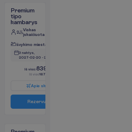
Premium
tipo
kambarys
Viskas
2
įskaičiuota
I
š
v
y
k
i
m
o
m
i
e
s
t
a
s
:
V
i
l
n
i
u
s
3 naktys, 
2027-02-20
 - 
2027-02-23
839.00
I
š
v
i
s
o
:
€/asm.
I
š
v
i
s
o
1678.00
€/grupei
A
p
i
e
s
k
r
y
d
į
R
e
z
e
r
v
u
o
t
i
Premium