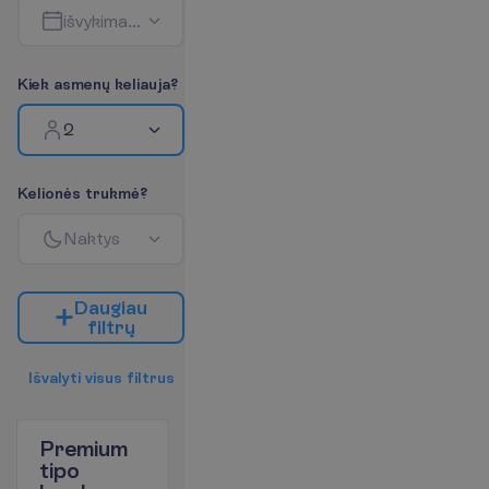
i
š
v
y
k
i
m
a
s
-
g
r
į
ž
i
m
a
s
K
i
e
k
a
s
m
e
n
ų
k
e
l
i
a
u
j
a
?
2
K
e
l
i
o
n
ė
s
t
r
u
k
m
ė
?
N
a
k
t
y
s
D
a
u
g
i
a
u
f
i
l
t
r
ų
I
š
v
a
l
y
t
i
v
i
s
u
s
f
i
l
t
r
u
s
Premium
tipo