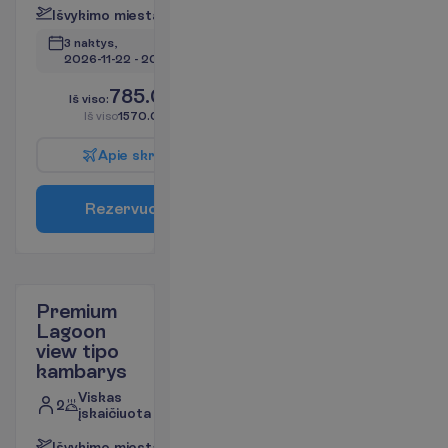
I
š
v
y
k
i
m
o
m
i
e
s
t
a
s
:
V
i
l
n
i
u
s
3 naktys, 
2026-11-22
 - 
2026-11-25
785.00
I
š
v
i
s
o
:
€/asm.
I
š
v
i
s
o
1570.00
€/grupei
A
p
i
e
s
k
r
y
d
į
R
e
z
e
r
v
u
o
t
i
Premium
Lagoon
view tipo
kambarys
Viskas
2
įskaičiuota
I
š
v
y
k
i
m
o
m
i
e
s
t
a
s
:
V
i
l
n
i
u
s