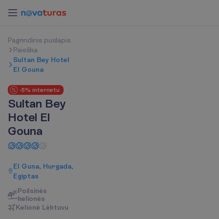
P
a
g
r
i
n
d
i
n
i
s
p
u
s
l
a
p
i
s
P
a
i
e
š
k
a
Sultan Bey Hotel
El Gouna
-5% internetu
Sultan Bey
Hotel El
Gouna
El Guna, Hurgada,
Egiptas
Poilsinės
kelionės
K
e
l
i
o
n
ė
L
ė
k
t
u
v
u