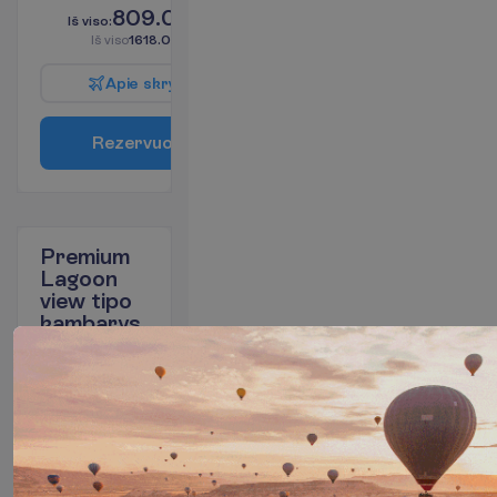
809.00
I
š
v
i
s
o
:
€/asm.
I
š
v
i
s
o
1618.00
€/grupei
A
p
i
e
s
k
r
y
d
į
R
e
z
e
r
v
u
o
t
i
Premium
Lagoon
view tipo
kambarys
Viskas
2
įskaičiuota
I
š
v
y
k
i
m
o
m
i
e
s
t
a
s
:
V
i
l
n
i
u
s
3 naktys, 
2026-11-22
 - 
2026-11-25
809.00