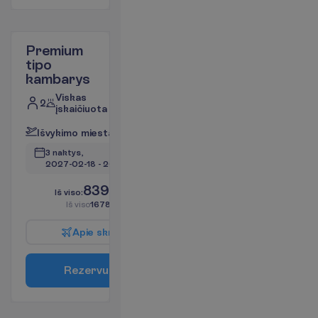
Premium
tipo
kambarys
Viskas
2
įskaičiuota
I
š
v
y
k
i
m
o
m
i
e
s
t
a
s
:
V
i
l
n
i
u
s
3 naktys, 
2027-02-18
 - 
2027-02-21
839.00
I
š
v
i
s
o
:
€/asm.
I
š
v
i
s
o
1678.00
€/grupei
A
p
i
e
s
k
r
y
d
į
R
e
z
e
r
v
u
o
t
i