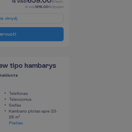
659.00
I
š
v
i
s
o
:
€/asm.
I
š
v
i
s
o
1318.00
€/grupei
p
i
e
s
k
r
y
d
į
e
r
v
u
o
t
i
ew tipo kambarys
kaičiuota
Telefonas
Televizorius
Seifas
Kambario plotas apie 23-
28 m²
P
l
a
č
i
a
u