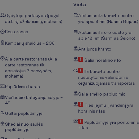
Vieta
Gydytojo paslaugos (pagal
Atstumas iki kurorto centro
atskirą užklausimą, mokama)
yra apie 8 km (Naama Bėjaus)
Restoranas
Atstumas iki oro uosto yra
apie 18 km (Šarm aš Šeicho)
Kambarių skaičius – 206
Ant jūros kranto
A'la carte restoranas (A la
Šalia koralinio rifo
carte restoranas tik
apsistojus 7 nakvynėm,
Iki kurorto centro
mokama)
nustatytomis valandomis
organizuojamas transportas
Paplūdimio baras
Šalia smėlio paplūdimio
Viešbučio kategorija šalyje –
4*
Ties įėjimu į vandenį yra
koralinis rifas
Gultai paplūdimyje
Paplūdimyje yra pontoninis
Skėčiai nuo saulės
tiltas
paplūdimyje