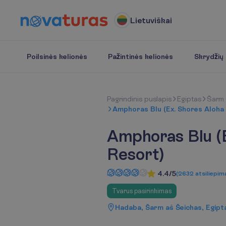
Lietuviškai
Poilsinės kelionės
Pažintinės kelionės
Skrydžių b
P
a
g
r
i
n
d
i
n
i
s
p
u
s
l
a
p
i
s
Egiptas
Šarm 
Amphoras Blu (Ex. Shores Aloha
Amphoras Blu (
Resort)
4.4/5
(
2632
atsiliepim
Tvarus pasirinkimas
Hadaba, Šarm aš Šeichas, Egipt