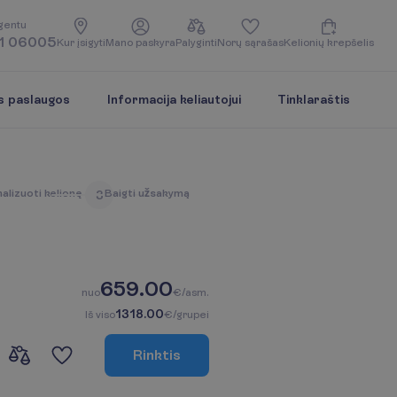
g
e
n
t
u
1 06005
K
u
r
į
s
i
g
y
t
i
M
a
n
o
p
a
s
k
y
r
a
P
a
l
y
g
i
n
t
i
N
o
r
ų
s
ą
r
a
š
a
s
K
e
l
i
o
n
i
ų
k
r
e
p
š
e
l
i
s
s paslaugos
Informacija keliautojui
Tinklaraštis
n
a
l
i
z
u
o
t
i
k
e
l
i
o
n
ę
B
a
i
g
t
i
u
ž
s
a
k
y
m
ą
3
659.00
n
u
o
€/asm.
1318.00
I
š
v
i
s
o
€/grupei
R
i
n
k
t
i
s