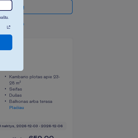
g
i
a
u
f
i
l
t
r
ų
paštu.
v
i
s
u
s
f
i
l
t
r
u
s
barys
kaičiuota
Kambario plotas apie 23-
28 m²
Seifas
Dušas
Balkonas arba terasa
P
l
a
č
i
a
u
3 naktys, 
2026-12-03
 - 
2026-12-06