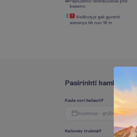
Paplūdimio rankšluosčiai prie
baseino
Viešbutyje gali gyventi
asmenys tik nuo 16 m
P
a
s
i
r
i
n
k
t
i
k
a
m
b
a
r
i
u
s
K
a
d
a
n
o
r
i
k
e
l
i
a
u
t
i
?
i
š
v
y
k
i
m
a
s
-
g
r
į
ž
i
m
a
s
K
e
l
i
o
n
ė
s
t
r
u
k
m
ė
?