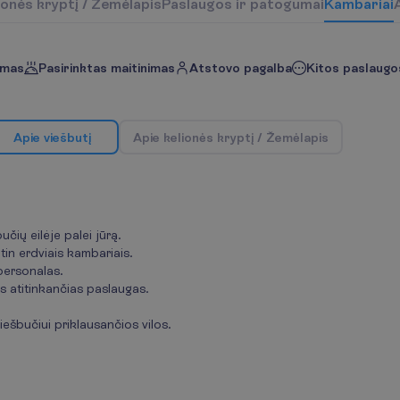
o
n
ė
s
k
r
y
p
t
į
/
Ž
e
m
ė
l
a
p
i
s
P
a
s
l
a
u
g
o
s
i
r
p
a
t
o
g
u
m
a
i
K
a
m
b
a
r
i
a
i
imas
Pasirinktas maitinimas
Atstovo pagalba
Kitos paslaugos
A
p
i
e
v
i
e
š
b
u
t
į
A
p
i
e
k
e
l
i
o
n
ė
s
k
r
y
p
t
į
/
Ž
e
m
ė
l
a
p
i
s
čių eilėje palei jūrą.
itin erdviais kambariais.
personalas.
 atitinkančias paslaugas.
iešbučiui priklausančios vilos.