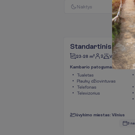
N
a
k
t
y
s
Standartinis kamba
2
23-28 m²
Viskas įskai
K
a
m
b
a
r
i
o
p
a
t
o
g
u
m
a
i
Tualetas
Plaukų džiovintuvas
Telefonas
Televizorius
I
š
v
y
k
i
m
o
m
i
e
s
t
a
s
:
V
i
l
n
i
u
s
3 na