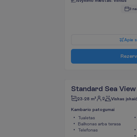
I
š
v
y
k
i
m
o
m
i
e
s
t
a
s
:
V
i
l
n
i
u
s
3 na
A
p
i
e
s
R
e
z
e
r
v
Standard Sea View
2
23-28 m²
Viskas įskai
K
a
m
b
a
r
i
o
p
a
t
o
g
u
m
a
i
Tualetas
Balkonas arba terasa
Telefonas