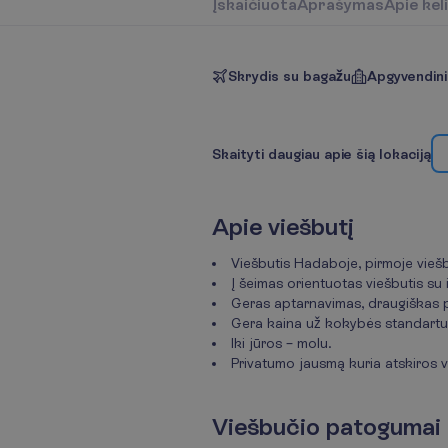
Į
s
k
a
i
č
i
u
o
t
a
A
p
r
a
š
y
m
a
s
A
p
i
e
k
e
l
i
Skrydis su bagažu
Apgyvendin
S
k
a
i
t
y
t
i
d
a
u
g
i
a
u
a
p
i
e
š
i
ą
l
o
k
a
c
i
j
ą
A
p
i
e
v
i
e
š
b
u
t
į
Viešbutis Hadaboje, pirmoje viešbu
Į šeimas orientuotas viešbutis su 
Geras aptarnavimas, draugiškas 
Gera kaina už kokybės standartus
Iki jūros – molu.
Privatumo jausmą kuria atskiros v
V
i
e
š
b
u
č
i
o
p
a
t
o
g
u
m
a
i