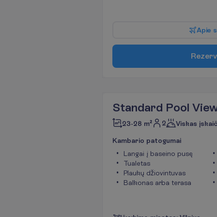
A
p
i
e
s
R
e
z
e
r
v
Standard Pool View
2
23-28 m²
Viskas įskai
K
a
m
b
a
r
i
o
p
a
t
o
g
u
m
a
i
Langai į baseino pusę
Tualetas
Plaukų džiovintuvas
Balkonas arba terasa