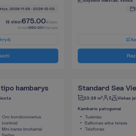
I
š
v
y
k
i
m
o
m
i
e
s
t
a
s
:
V
i
l
n
i
u
s
ktys, 
2026-11-29
 - 
2026-12-02
675.00
I
š
v
i
s
o
:
€/asm.
I
š
v
i
s
o
1350.00
€/grupei
k
r
y
d
į
A
u
o
t
i
R
e
z
 tipo kambarys
Standard Sea Vi
2
čiuota
23-28 m²
Viskas įs
K
a
m
b
a
r
i
o
p
a
t
o
g
u
m
a
i
Oro kondicionierius
Tualetas
(vietinis)
Balkonas arba terasa
Mini baras (mokama)
Telefonas
Seifas