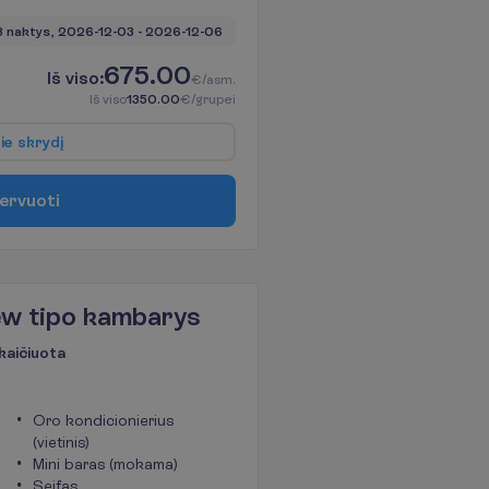
3 naktys, 
2026-12-03
 - 
2026-12-06
675.00
I
š
v
i
s
o
:
€/asm.
I
š
v
i
s
o
1350.00
€/grupei
p
i
e
s
k
r
y
d
į
e
r
v
u
o
t
i
ew tipo kambarys
kaičiuota
Oro kondicionierius
(vietinis)
Mini baras (mokama)
Seifas