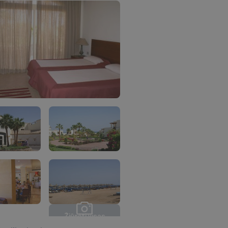
Ž
i
ū
r
ė
t
i
v
i
s
a
s
n
u
o
t
r
a
u
k
a
s
(
1
0
)