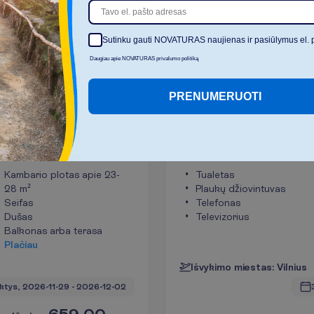
D
a
u
Sutinku gauti NOVATURAS naujienas ir pasiūlymus el. 
I
š
v
a
l
y
t
i
Daugiau apie NOVATURAS privalumo politiką
PRENUMERUOTI
rys
Standartinis kam
2
čiuota
23-28 m²
Viskas įs
K
a
m
b
a
r
i
o
p
a
t
o
g
u
m
a
i
Kambario plotas apie 23-
Tualetas
28 m²
Plaukų džiovintuvas
Seifas
Telefonas
Dušas
Televizorius
Balkonas arba terasa
P
l
a
č
i
a
u
I
š
v
y
k
i
m
o
m
i
e
s
t
a
s
:
V
i
l
n
i
u
s
ktys, 
2026-11-29
 - 
2026-12-02