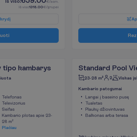
659.00
I
š
v
i
s
o
:
€/asm.
I
š
v
i
s
o
1318.00
€/grupei
k
r
y
d
į
A
u
o
t
i
R
e
z
 tipo kambarys
Standard Pool Vi
2
čiuota
23-28 m²
Viskas įs
K
a
m
b
a
r
i
o
p
a
t
o
g
u
m
a
i
Telefonas
Langai į baseino pusę
Televizorius
Tualetas
Seifas
Plaukų džiovintuvas
Kambario plotas apie 23-
Balkonas arba terasa
28 m²
P
l
a
č
i
a
u