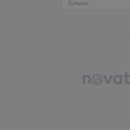
N
a
k
t
y
s