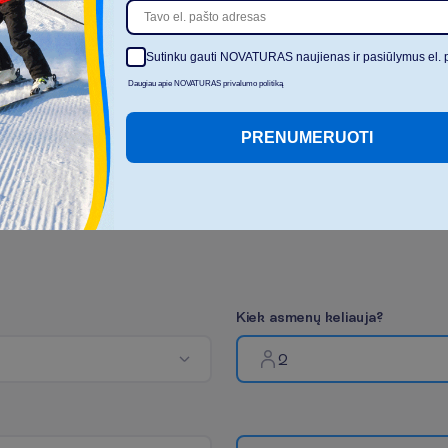
Viešbutyje yra
sveikatingumo ir grožio
Bevielis internetas
centras (mokama)
Sutinku gauti NOVATURAS naujienas ir pasiūlymus el. 
Daugiau apie NOVATURAS privalumo politiką
R
o
d
y
t
i
v
i
s
u
s
PRENUMERUOTI
K
i
e
k
a
s
m
e
n
ų
k
e
l
i
a
u
j
a
?
2