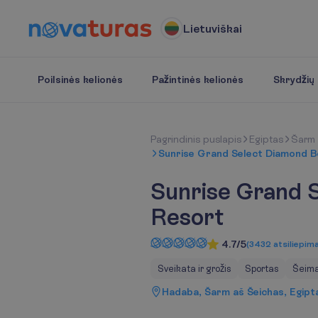
Lietuviškai
Poilsinės kelionės
Pažintinės kelionės
Skrydžių b
P
a
g
r
i
n
d
i
n
i
s
p
u
s
l
a
p
i
s
Egiptas
Šarm 
Sunrise Grand Select Diamond 
Sunrise Grand 
Resort
4.7/5
(
3432
atsiliepima
Sveikata ir grožis
Sportas
Šeim
Hadaba, Šarm aš Šeichas, Egipt