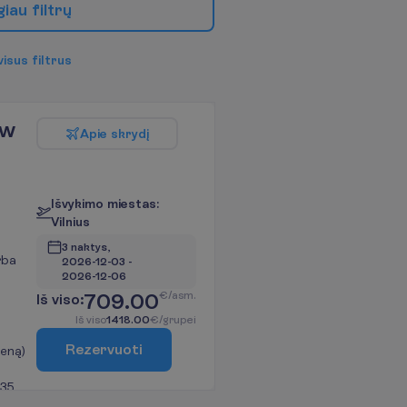
g
i
a
u
f
i
l
t
r
ų
v
i
s
u
s
f
i
l
t
r
u
s
ew
A
p
i
e
s
k
r
y
d
į
I
š
v
y
k
i
m
o
m
i
e
s
t
a
s
:
V
i
l
n
i
u
s
3 naktys, 
rba
2026-12-03
 - 
2026-12-06
709.00
€/asm.
I
š
v
i
s
o
:
I
š
v
i
s
o
1418.00
€/grupei
R
e
z
e
r
v
u
o
t
i
ieną)
 35