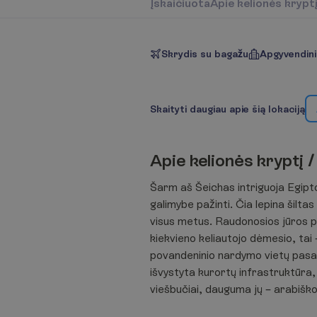
Į
s
k
a
i
č
i
u
o
t
a
A
p
i
e
k
e
l
i
o
n
ė
s
k
r
y
p
t
Skrydis su bagažu
Apgyvendin
S
k
a
i
t
y
t
i
d
a
u
g
i
a
u
a
p
i
e
š
i
ą
l
o
k
a
c
i
j
ą
A
p
i
e
k
e
l
i
o
n
ė
s
k
r
y
p
t
į
/
Šarm aš Šeichas intriguoja Egipto 
galimybe pažinti. Čia lepina šiltas
visus metus. Raudonosios jūros 
kiekvieno keliautojo dėmesio, tai 
povandeninio nardymo vietų pasau
išvystyta kurortų infrastruktūra,
viešbučiai, dauguma jų – arabiško 