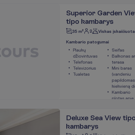
P
l
a
č
i
a
u
Superior Garden Vi
tipo kambarys
2
35 m²
Viskas įskaičiuota
K
a
m
b
a
r
i
o
p
a
t
o
g
u
m
a
i
Plaukų
Seifas
džiovintuvas
Balkonas a
Telefonas
terasa
Televizorius
Mini baras
Tualetas
(vandeniu
papildomas
kiekvieną d
Kambario
plotas apie
m²
P
l
a
č
i
a
u
Deluxe Sea View tip
kambarys