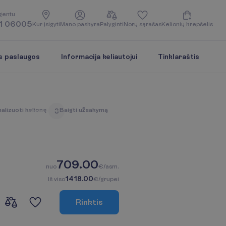
g
e
n
t
u
1 06005
K
u
r
į
s
i
g
y
t
i
M
a
n
o
p
a
s
k
y
r
a
P
a
l
y
g
i
n
t
i
N
o
r
ų
s
ą
r
a
š
a
s
K
e
l
i
o
n
i
ų
k
r
e
p
š
e
l
i
s
s paslaugos
Informacija keliautojui
Tinklaraštis
n
a
l
i
z
u
o
t
i
k
e
l
i
o
n
ę
B
a
i
g
t
i
u
ž
s
a
k
y
m
ą
3
709.00
n
u
o
€/asm.
1418.00
I
š
v
i
s
o
€/grupei
R
i
n
k
t
i
s