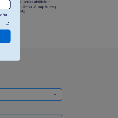
Lauko teniso aikštelė – 1
(apšvietimas už papildomą
mokestį)
paštu.