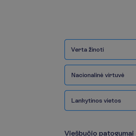
V
e
r
t
a
ž
i
n
o
t
i
N
a
c
i
o
n
a
l
i
n
ė
v
i
r
t
u
v
ė
L
a
n
k
y
t
i
n
o
s
v
i
e
t
o
s
V
i
e
š
b
u
č
i
o
p
a
t
o
g
u
m
a
i