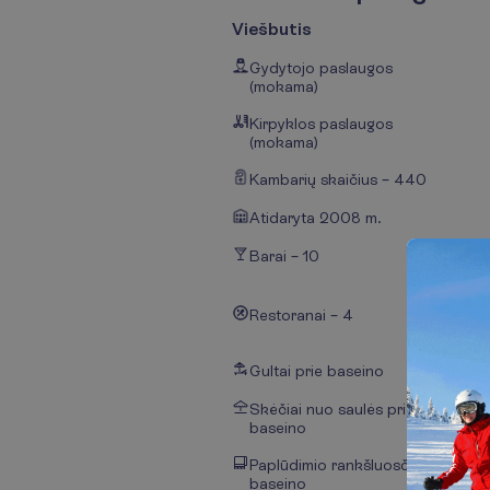
Viešbutis
Gydytojo paslaugos
(mokama)
Kirpyklos paslaugos
(mokama)
Kambarių skaičius – 440
Atidaryta 2008 m.
Barai – 10
Restoranai – 4
Gultai prie baseino
Skėčiai nuo saulės prie
baseino
Paplūdimio rankšluosčiai prie
baseino