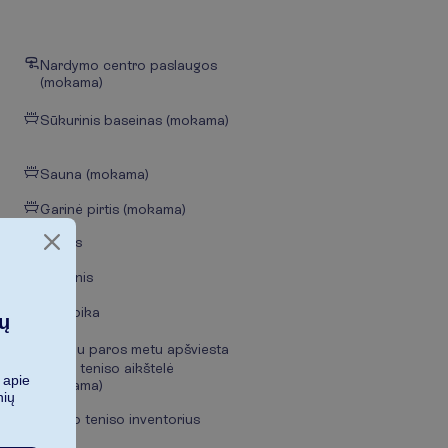
Nardymo centro paslaugos
(mokama)
Sūkurinis baseinas (mokama)
Sauna (mokama)
Garinė pirtis (mokama)
Smigis
Tinklinis
Aerobika
ių
Tamsiu paros metu apšviesta
lauko teniso aikštelė
 apie
(mokama)
nių
Lauko teniso inventorius