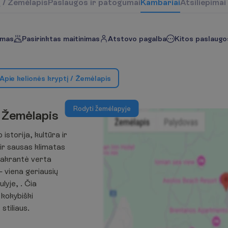
į
/
Ž
e
m
ė
l
a
p
i
s
P
a
s
l
a
u
g
o
s
i
r
p
a
t
o
g
u
m
a
i
K
a
m
b
a
r
i
a
i
Atsiliepimai
imas
Pasirinktas maitinimas
Atstovo pagalba
Kitos paslaugos
A
p
i
e
k
e
l
i
o
n
ė
s
k
r
y
p
t
į
/
Ž
e
m
ė
l
a
p
i
s
R
o
d
y
t
i
ž
e
m
ė
l
a
p
y
j
e
Ž
e
m
ė
l
a
p
i
s
istorija, kultūra ir
 ir sausas klimatas
pakrantė verta
– viena geriausių
lyje, . Čia
 kokybiški
stiliaus.