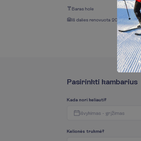
Baras hole
Iš dalies renovuota 2021 m.
P
a
s
i
r
i
n
k
t
i
k
a
m
b
a
r
i
u
s
K
a
d
a
n
o
r
i
k
e
l
i
a
u
t
i
?
i
š
v
y
k
i
m
a
s
-
g
r
į
ž
i
m
a
s
K
e
l
i
o
n
ė
s
t
r
u
k
m
ė
?