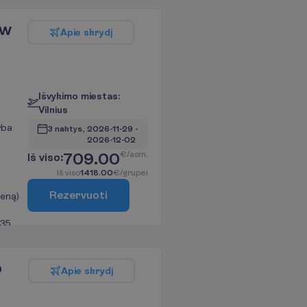
ew
A
p
i
e
s
k
r
y
d
į
I
š
v
y
k
i
m
o
m
i
e
s
t
a
s
:
V
i
l
n
i
u
s
rba
3 naktys, 
2026-11-29
 - 
2026-12-02
709.00
€/asm.
I
š
v
i
s
o
:
I
š
v
i
s
o
1418.00
€/grupei
R
e
z
e
r
v
u
o
t
i
ieną)
 35
o
A
p
i
e
s
k
r
y
d
į