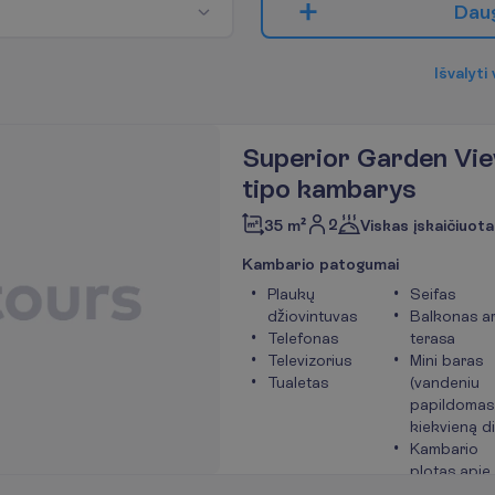
D
a
u
I
š
v
a
l
y
t
i
Superior Garden Vi
tipo kambarys
2
35 m²
Viskas įskaičiuota
K
a
m
b
a
r
i
o
p
a
t
o
g
u
m
a
i
Plaukų
Seifas
džiovintuvas
Balkonas a
Telefonas
terasa
Televizorius
Mini baras
Tualetas
(vandeniu
papildomas
kiekvieną d
Kambario
plotas apie
m²