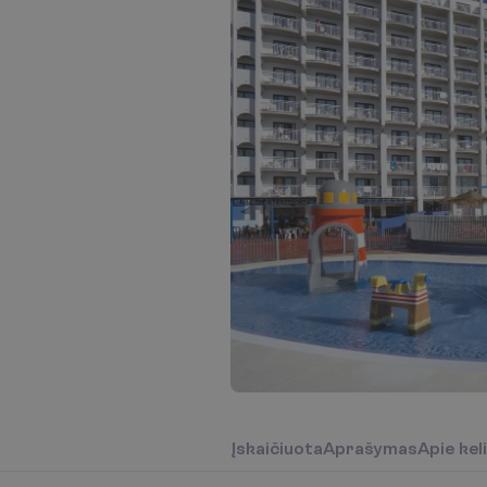
Į
s
k
a
i
č
i
u
o
t
a
A
p
r
a
š
y
m
a
s
A
p
i
e
k
e
l
i