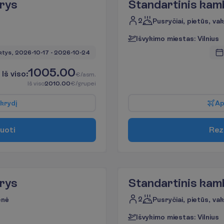
rys
Standartinis kam
2
Pusryčiai, pietūs, va
I
š
v
y
k
i
m
o
m
i
e
s
t
a
s
:
V
i
l
n
i
u
s
ktys, 
2026-10-17
 - 
2026-10-24
1005.00
I
š
v
i
s
o
:
€/asm.
I
š
v
i
s
o
2010.00
€/grupei
k
r
y
d
į
A
u
o
t
i
R
e
z
rys
Standartinis kam
2
enė
Pusryčiai, pietūs, va
I
š
v
y
k
i
m
o
m
i
e
s
t
a
s
:
V
i
l
n
i
u
s