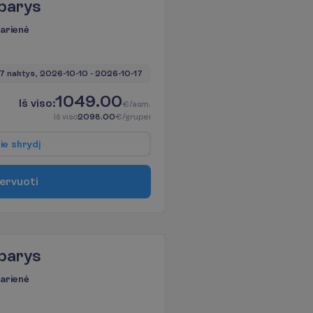
barys
karienė
7 naktys, 
2026-10-10
 - 
2026-10-17
1049.00
I
š
v
i
s
o
:
€/asm.
I
š
v
i
s
o
2098.00
€/grupei
p
i
e
s
k
r
y
d
į
e
r
v
u
o
t
i
barys
karienė