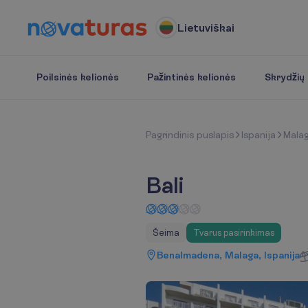
Lietuviškai
Poilsinės kelionės
Pažintinės kelionės
Skrydžių b
P
a
g
r
i
n
d
i
n
i
s
p
u
s
l
a
p
i
s
Ispanija
Mala
Bali
Šeima
Tvarus pasirinkimas
Benalmadena, Malaga, Ispanija