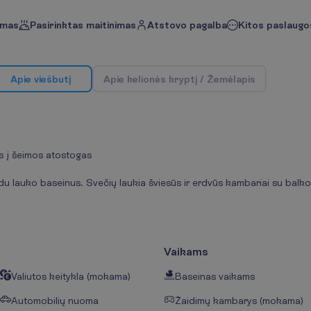
imas
Pasirinktas maitinimas
Atstovo pagalba
Kitos paslaugos
A
p
i
e
v
i
e
š
b
u
t
į
A
p
i
e
k
e
l
i
o
n
ė
s
k
r
y
p
t
į
/
Ž
e
m
ė
l
a
p
i
s
as į šeimos atostogas
 du lauko baseinus. Svečių laukia šviesūs ir erdvūs kambariai su balko
Vaikams
Valiutos keitykla (mokama)
Baseinas vaikams
Automobilių nuoma
Žaidimų kambarys (mokama)