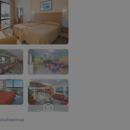
Ž
i
ū
r
ė
t
i
v
i
s
a
s
n
u
o
t
r
a
u
k
a
s
(
9
)
Atsiliepimai