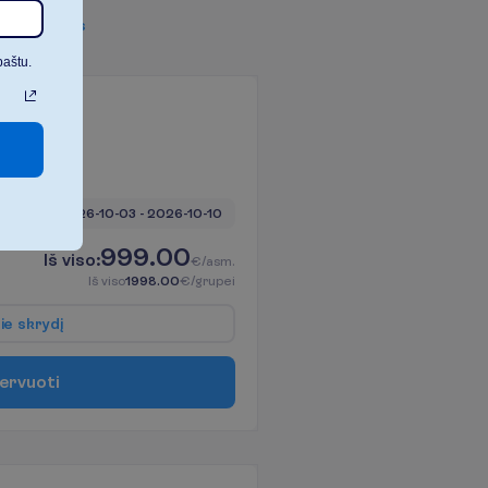
v
i
s
u
s
f
i
l
t
r
u
s
paštu.
barys
ė
7 naktys, 
2026-10-03
 - 
2026-10-10
999.00
I
š
v
i
s
o
:
€/asm.
I
š
v
i
s
o
1998.00
€/grupei
p
i
e
s
k
r
y
d
į
e
r
v
u
o
t
i