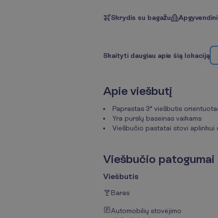
Skrydis su bagažu
Apgyvendin
S
k
a
i
t
y
t
i
d
a
u
g
i
a
u
a
p
i
e
š
i
ą
l
o
k
a
c
i
j
ą
A
p
i
e
v
i
e
š
b
u
t
į
Paprastas 3* viešbutis orientuot
Yra purslų baseinas vaikams
Viešbučio pastatai stovi aplinkui
V
i
e
š
b
u
č
i
o
p
a
t
o
g
u
m
a
i
Viešbutis
Baras
Automobilių stovėjimo