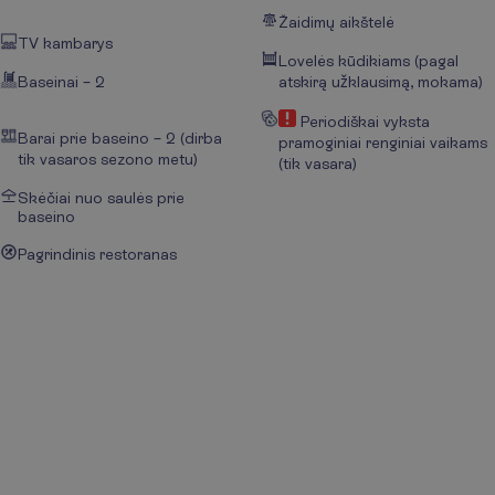
Žaidimų aikštelė
TV kambarys
Lovelės kūdikiams (pagal
Baseinai – 2
atskirą užklausimą, mokama)
Periodiškai vyksta
Barai prie baseino – 2 (dirba
pramoginiai renginiai vaikams
tik vasaros sezono metu)
(tik vasara)
Skėčiai nuo saulės prie
baseino
Pagrindinis restoranas