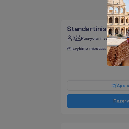
Standartinis kamba
2
Pusryčiai ir vakarienė
I
š
v
y
k
i
m
o
m
i
e
s
t
a
s
:
V
i
l
n
i
u
s
7 na
A
p
i
e
s
R
e
z
e
r
v