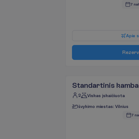
7 na
A
p
i
e
s
R
e
z
e
r
v
Standartinis kamba
2
Viskas įskaičiuota
I
š
v
y
k
i
m
o
m
i
e
s
t
a
s
:
V
i
l
n
i
u
s
7 na