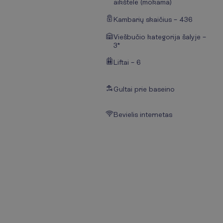
aikštelė (mokama)
Kambarių skaičius – 436
Viešbučio kategorija šalyje –
3*
Liftai – 6
Gultai prie baseino
Bevielis internetas