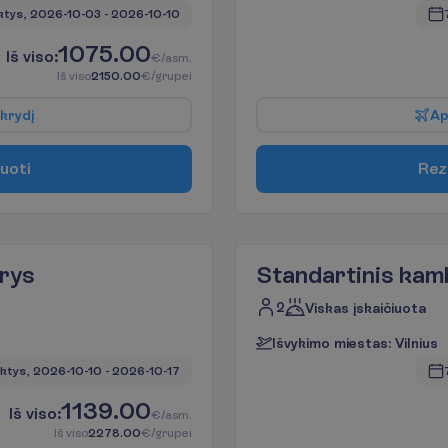
ktys, 
2026-10-03
 - 
2026-10-10
1075.00
I
š
v
i
s
o
:
€/asm.
I
š
v
i
s
o
2150.00
€/grupei
k
r
y
d
į
A
u
o
t
i
R
e
z
rys
Standartinis kam
2
Viskas įskaičiuota
I
š
v
y
k
i
m
o
m
i
e
s
t
a
s
:
V
i
l
n
i
u
s
ktys, 
2026-10-10
 - 
2026-10-17
1139.00
I
š
v
i
s
o
:
€/asm.
I
š
v
i
s
o
2278.00
€/grupei