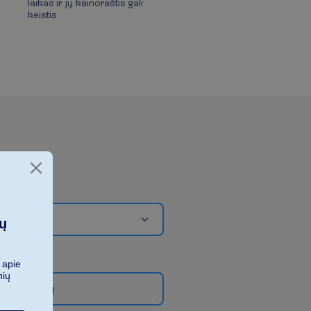
laikas ir jų kainoraštis gali
keistis
ių
 apie
nių
g
i
a
u
f
i
l
t
r
ų