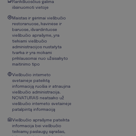
Rankšluosčius galima
išsinuomoti vietoje
Maistas ir gėrimai viešbučio
restoranuose, kavinėse ir
baruose, išvardintuose
viešbučio aprašyme, yra
tiekiami viešbučio
administracijos nustatyta
tvarka ir yra mokami
priklausomai nuo užsisakyto
maitinimo tipo
Viešbučio interneto
svetainėje pateiktą
informaciją ruošia ir atnaujina
viešbučio administracija.
NOVATURAS neatsako už
viešbučio interneto svetainėje
patalpintą informaciją
Viešbučio aprašyme pateikta
informacija bei viešbučio
teikiamų paslaugų sąrašas,