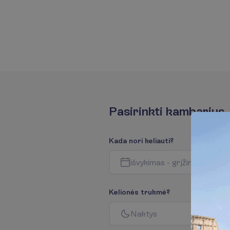
P
a
s
i
r
i
n
k
t
i
k
a
m
b
a
r
i
u
s
K
a
d
a
n
o
r
i
k
e
l
i
a
u
t
i
?
i
š
v
y
k
i
m
a
s
-
g
r
į
ž
i
m
a
s
K
e
l
i
o
n
ė
s
t
r
u
k
m
ė
?
N
a
k
t
y
s