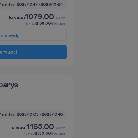
7 naktys, 
2026-10-17
 - 
2026-10-24
1079.00
I
š
v
i
s
o
:
€/asm.
I
š
v
i
s
o
2158.00
€/grupei
p
i
e
s
k
r
y
d
į
e
r
v
u
o
t
i
barys
7 naktys, 
2026-10-03
 - 
2026-10-10
1165.00
I
š
v
i
s
o
:
€/asm.
I
š
v
i
s
o
2330.00
€/grupei