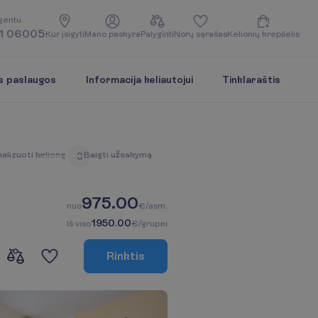
g
e
n
t
u
1 06005
K
u
r
į
s
i
g
y
t
i
M
a
n
o
p
a
s
k
y
r
a
P
a
l
y
g
i
n
t
i
N
o
r
ų
s
ą
r
a
š
a
s
K
e
l
i
o
n
i
ų
k
r
e
p
š
e
l
i
s
s paslaugos
Informacija keliautojui
Tinklaraštis
n
a
l
i
z
u
o
t
i
k
e
l
i
o
n
ę
B
a
i
g
t
i
u
ž
s
a
k
y
m
ą
3
975.00
n
u
o
€/asm.
1950.00
I
š
v
i
s
o
€/grupei
R
i
n
k
t
i
s