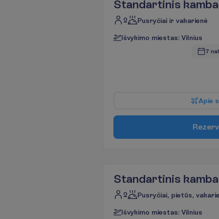
Standartinis kamba
2
Pusryčiai ir vakarienė
I
š
v
y
k
i
m
o
m
i
e
s
t
a
s
:
V
i
l
n
i
u
s
7 na
A
p
i
e
s
R
e
z
e
r
v
Standartinis kamba
2
Pusryčiai, pietūs, vakari
I
š
v
y
k
i
m
o
m
i
e
s
t
a
s
:
V
i
l
n
i
u
s