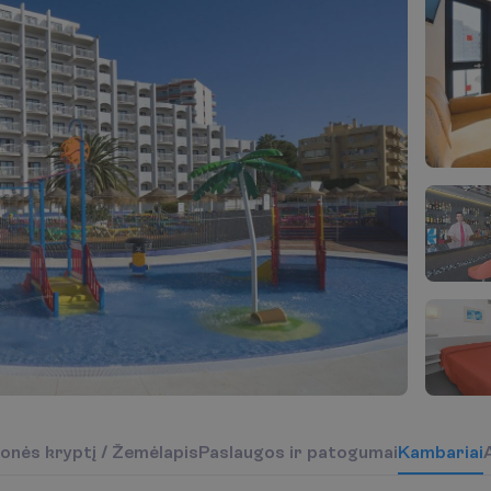
o
n
ė
s
k
r
y
p
t
į
/
Ž
e
m
ė
l
a
p
i
s
P
a
s
l
a
u
g
o
s
i
r
p
a
t
o
g
u
m
a
i
K
a
m
b
a
r
i
a
i