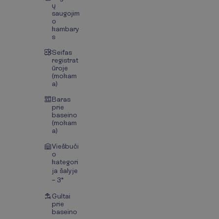
ų
saugojim
o
kambary
s
Seifas
registrat
ūroje
(mokam
a)
Baras
prie
baseino
(mokam
a)
Viešbuči
o
kategori
ja šalyje
– 3*
Gultai
prie
baseino