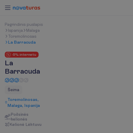
P
a
g
r
i
n
d
i
n
i
s
p
u
s
l
a
p
i
s
Ispanija
Malaga
Toremolinosas
La Barracuda
-5% internetu
La
Barracuda
Šeima
Toremolinosas,
Malaga, Ispanija
Poilsinės
kelionės
K
e
l
i
o
n
ė
L
ė
k
t
u
v
u