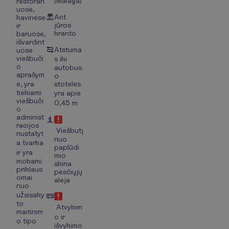
(Malaga)
restoran
uose,
Ant
kavinėse
jūros
ir
kranto
baruose,
išvardint
Atstuma
uose
viešbuči
s iki
o
autobus
aprašym
o
e, yra
stotelės
tiekiami
yra apie
viešbuči
0,45 m
o
administ
racijos
Viešbutį
nustatyt
nuo
a tvarka
paplūdi
ir yra
mio
mokami
skiria
priklaus
pėsčiųjų
omai
alėja
nuo
užsisaky
to
Atvykim
maitinim
o ir
o tipo
išvykimo