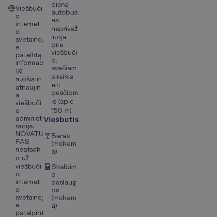
dieną
Viešbuči
autobus
o
as
internet
neprivaž
o
iuoja
svetainėj
prie
e
viešbuči
pateiktą
o,
informac
svečiam
iją
s reikia
ruošia ir
eiti
atnaujin
pėsčiom
a
is (apie
viešbuči
o
150 m)
administ
Viešbutis
racija.
NOVATU
Baras
RAS
(mokam
neatsak
a)
o už
viešbuči
Skalbim
o
o
internet
paslaug
o
os
svetainėj
(mokam
e
a)
patalpint