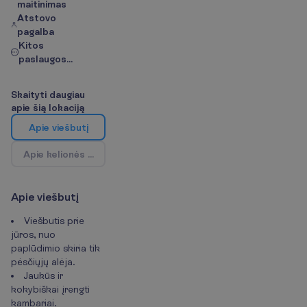
maitinimas
Atstovo
pagalba
Kitos
paslaugos...
S
k
a
i
t
y
t
i
d
a
u
g
i
a
u
a
p
i
e
š
i
ą
l
o
k
a
c
i
j
ą
A
p
i
e
v
i
e
š
b
u
t
į
A
p
i
e
k
e
l
i
o
n
ė
s
k
r
y
p
t
į
/
Ž
e
m
ė
l
a
p
i
s
A
p
i
e
v
i
e
š
b
u
t
į
Viešbutis prie
jūros, nuo
paplūdimio skiria tik
pėsčiųjų alėja.
Jaukūs ir
kokybiškai įrengti
kambariai.