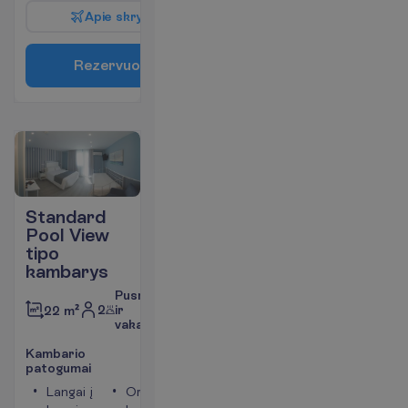
A
p
i
e
s
k
r
y
d
į
R
e
z
e
r
v
u
o
t
i
Standard
Pool View
tipo
kambarys
Pusryčiai
2
ir
22 m²
vakarienė
K
a
m
b
a
r
i
o
p
a
t
o
g
u
m
a
i
Langai į
Oro