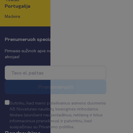
Portugalija
Madeira
P
r
e
n
u
m
e
r
u
o
k
s
p
e
c
i
a
l
i
u
s
p
a
s
i
ū
l
y
m
u
s
!
P
i
r
m
a
s
i
s
s
u
ž
i
n
o
k
a
p
i
e
n
a
u
j
i
e
n
a
s
i
r
v
y
k
s
t
a
n
č
i
a
s
a
k
c
i
j
a
s
!
P
r
e
n
u
m
e
r
u
o
t
i
Sutinku, kad mano pateikiamus asmens duomenis
AB Novaturas naudotų tiesioginės rinkodaros
tikslais (siunčiant naujienlaiškius, reklamą ir kitus
informacinius pranešimus) ir patvirtinu, kad
susipažinau su
Privatumo politika
.