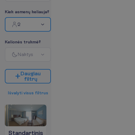
K
i
e
k
a
s
m
e
n
ų
k
e
l
i
a
u
j
a
?
2
K
e
l
i
o
n
ė
s
t
r
u
k
m
ė
?
N
a
k
t
y
s
D
a
u
g
i
a
u
f
i
l
t
r
ų
I
š
v
a
l
y
t
i
v
i
s
u
s
f
i
l
t
r
u
s
Standartinis