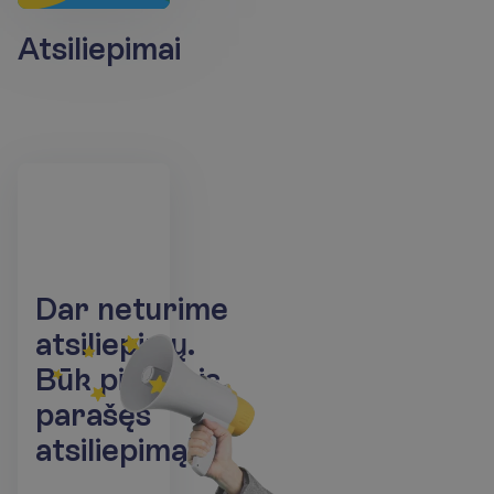
Atsiliepimai
D
a
r
n
e
t
u
r
i
m
e
a
t
s
i
l
i
e
p
i
m
ų
.
B
ū
k
p
i
r
m
a
s
i
s
p
a
r
a
š
ę
s
a
t
s
i
l
i
e
p
i
m
ą
!