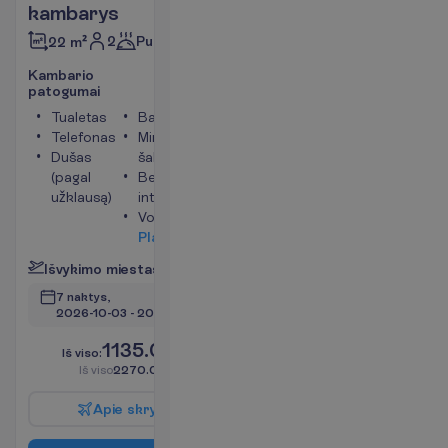
kambarys
2
Pusryčiai
22 m²
K
a
m
b
a
r
i
o
p
a
t
o
g
u
m
a
i
Tualetas
Balkonas
Telefonas
Mini
Dušas
šaldytuvas
(pagal
Bevielis
užklausą)
internetas
Vonia
P
l
a
č
i
a
u
I
š
v
y
k
i
m
o
m
i
e
s
t
a
s
:
V
i
l
n
i
u
s
7 naktys, 
2026-10-03
 - 
2026-10-10
1135.00
I
š
v
i
s
o
:
€/asm.
I
š
v
i
s
o
2270.00
€/grupei
A
p
i
e
s
k
r
y
d
į