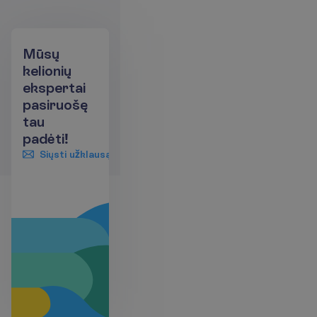
Mūsų
kelionių
ekspertai
pasiruošę
tau
padėti!
Siųsti užklausą
+370 661 06005