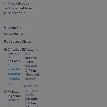
Viešbutį supa
nedidelė, bet labai
jauki teritorija.
V
i
e
š
b
u
č
i
o
p
a
t
o
g
u
m
a
i
Pastabos
Vieta
Oficialus
Atstuma
viešbuči
s iki
o
kurorto
tinklalapi
centro
s:
yra apie
www.ho
2,7 km
tellabar
(Toremol
inoso)
racuda.
com
Atstuma
s iki oro
Maistas
uosto
ir gėrimai
yra apie
viešbuči
9,9 km
o