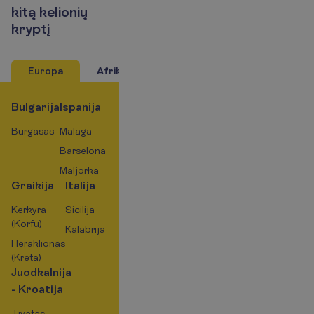
k
i
t
ą
k
e
l
i
o
n
i
ų
k
r
y
p
t
į
Europa
Afrika
Azija
Bulgarija
Ispanija
Burgasas
Malaga
Barselona
Maljorka
Graikija
Italija
Kerkyra
Sicilija
(Korfu)
Kalabrija
Heraklionas
(Kreta)
Juodkalnija
- Kroatija
Tivatas