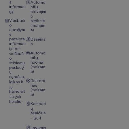
ą
Automo
informac
bilių
iją
stovėjim
o
Viešbuči
aikštelė
o
(mokam
aprašym
a)
e
pateikta
Baseina
informac
s
ija bei
Automo
viešbuči
bilių
o
nuoma
teikiamų
(mokam
paslaug
a)
ų
sąrašas,
Restora
laikas ir
nas
jų
(mokam
kainoraš
a)
tis gali
keistis
Kambari
ų
skaičius
– 234
Lagamin