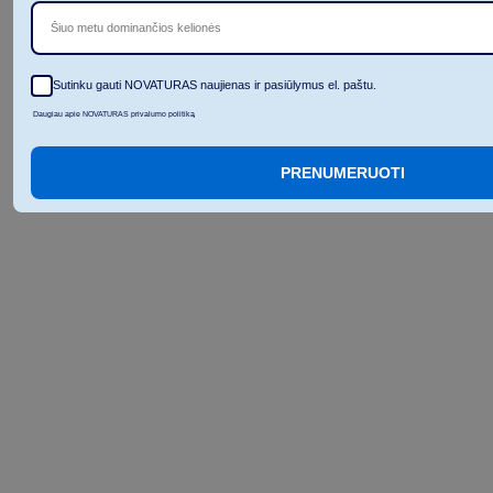
Šiuo metu dominančios kelionės
Sutinku gauti NOVATURAS naujienas ir pasiūlymus el. paštu.
Daugiau apie NOVATURAS privalumo politiką
PRENUMERUOTI