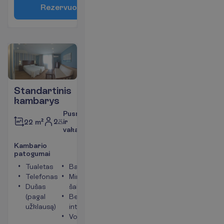
R
e
z
e
r
v
u
o
t
i
Standartinis
kambarys
Pusryčiai
2
ir
22 m²
vakarienė
K
a
m
b
a
r
i
o
p
a
t
o
g
u
m
a
i
Tualetas
Balkonas
Telefonas
Mini
Dušas
šaldytuvas
(pagal
Bevielis
užklausą)
internetas
Vonia