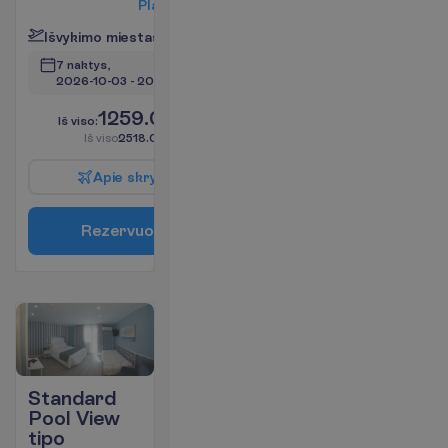
P
l
a
č
i
a
u
I
š
v
y
k
i
m
o
m
i
e
s
t
a
s
:
V
i
l
n
i
u
s
7 naktys, 
2026-10-03
 - 
2026-10-10
1259.00
I
š
v
i
s
o
:
€/asm.
I
š
v
i
s
o
2518.00
€/grupei
A
p
i
e
s
k
r
y
d
į
R
e
z
e
r
v
u
o
t
i
Standard
Pool View
tipo