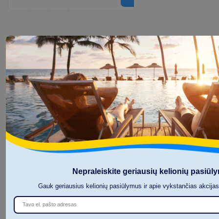
Pasiūlymas
1
of
10
Nepraleiskite geriausių kelionių pasiūl
Gauk geriausius kelionių pasiūlymus ir apie vykstančias akcija