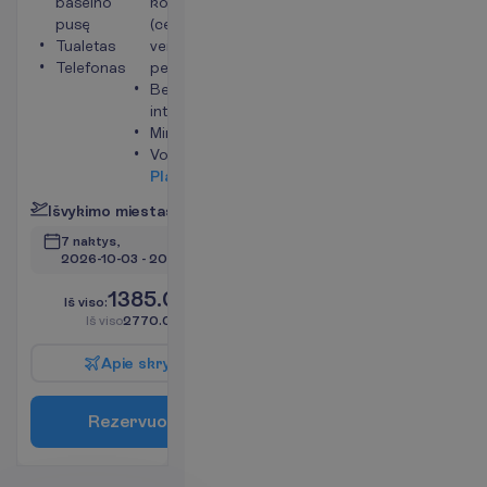
baseino
kondicionierius
pusę
(centrinis,
Tualetas
veikia
Telefonas
periodiškai)
Bevielis
internetas
Mini šaldytuvas
Vonia
P
l
a
č
i
a
u
I
š
v
y
k
i
m
o
m
i
e
s
t
a
s
:
V
i
l
n
i
u
s
7 naktys, 
2026-10-03
 - 
2026-10-10
1385.00
I
š
v
i
s
o
:
€/asm.
I
š
v
i
s
o
2770.00
€/grupei
A
p
i
e
s
k
r
y
d
į
R
e
z
e
r
v
u
o
t
i