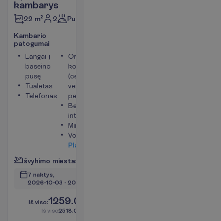
kambarys
2
Pusryčiai
22 m²
K
a
m
b
a
r
i
o
p
a
t
o
g
u
m
a
i
Langai į
Oro
baseino
kondicionierius
pusę
(centrinis,
Tualetas
veikia
Telefonas
periodiškai)
Bevielis
internetas
Mini šaldytuvas
Vonia
P
l
a
č
i
a
u
I
š
v
y
k
i
m
o
m
i
e
s
t
a
s
:
V
i
l
n
i
u
s
7 naktys, 
2026-10-03
 - 
2026-10-10
1259.00
I
š
v
i
s
o
:
€/asm.
I
š
v
i
s
o
2518.00
€/grupei