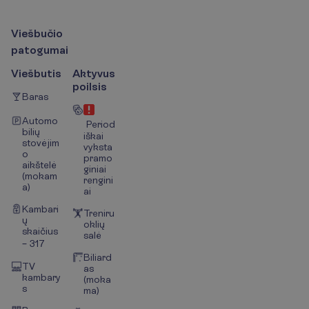
V
i
e
š
b
u
č
i
o
p
a
t
o
g
u
m
a
i
Viešbutis
Aktyvus
poilsis
Baras
Automo
Period
bilių
iškai
stovėjim
vyksta
o
pramo
aikštelė
giniai
(mokam
rengini
a)
ai
Kambari
Treniru
ų
oklių
skaičius
salė
– 317
Biliard
TV
as
kambary
(moka
s
ma)