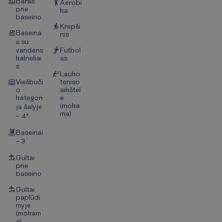
Baras
Aerobi
prie
ka
baseino
Krepši
Baseina
nis
s su
vandens
Futbol
kalneliai
as
s
Lauko
Viešbuči
teniso
o
aikštel
kategori
ė
(moka
ja šalyje
ma)
– 4*
Baseinai
– 3
Gultai
prie
baseino
Gultai
paplūdi
myje
(mokam
a)