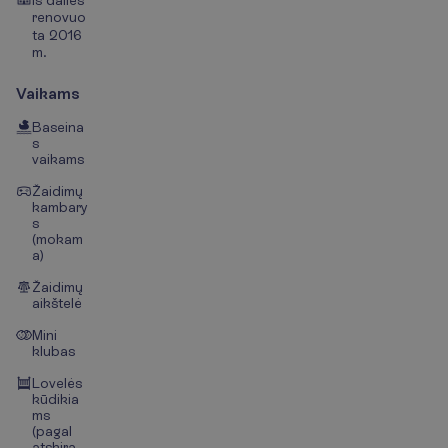
Iš dalies
renovuo
ta 2016
m.
Vaikams
Baseina
s
vaikams
Žaidimų
kambary
s
(mokam
a)
Žaidimų
aikštelė
Mini
klubas
Lovelės
kūdikia
ms
(pagal
atskirą