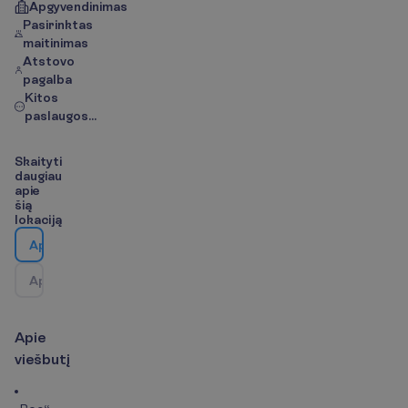
Apgyvendinimas
Pasirinktas
maitinimas
Atstovo
pagalba
Kitos
paslaugos...
S
k
a
i
t
y
t
i
d
a
u
g
i
a
u
a
p
i
e
š
i
ą
l
o
k
a
c
i
j
ą
A
p
i
e
v
i
e
š
b
u
t
į
A
p
i
e
k
e
l
i
o
n
ė
s
k
r
y
p
t
į
/
Ž
e
m
ė
l
a
p
i
s
A
p
i
e
v
i
e
š
b
u
t
į