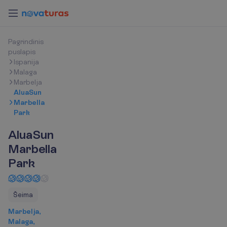
P
a
g
r
i
n
d
i
n
i
s
p
u
s
l
a
p
i
s
Ispanija
Malaga
Marbelja
AluaSun
Marbella
Park
AluaSun
Marbella
Park
Šeima
Marbelja,
Malaga,