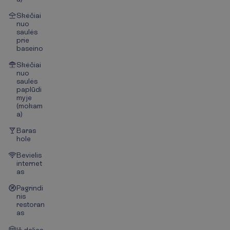
Skėčiai
nuo
saulės
prie
baseino
Skėčiai
nuo
saulės
paplūdi
myje
(mokam
a)
Baras
hole
Bevielis
internet
as
Pagrindi
nis
restoran
as