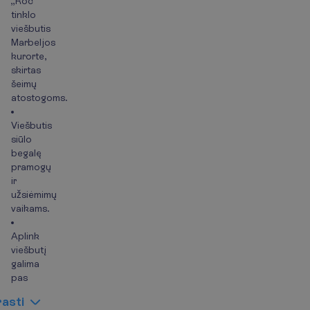
„Roc“
tinklo
viešbutis
Marbeljos
kurorte,
skirtas
šeimų
atostogoms.
Viešbutis
siūlo
begalę
pramogų
ir
užsiėmimų
vaikams.
Aplink
viešbutį
galima
pas
r
a
s
t
i