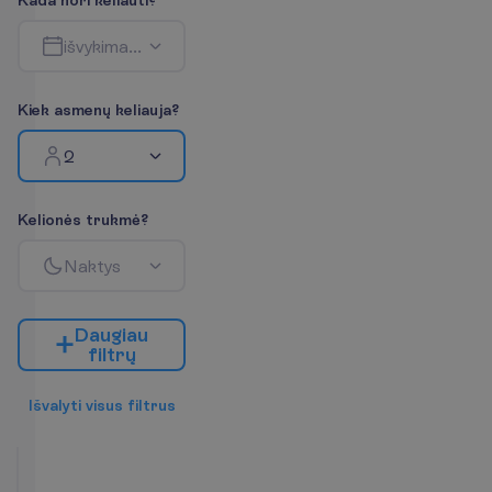
K
a
d
a
n
o
r
i
k
e
l
i
a
u
t
i
?
i
š
v
y
k
i
m
a
s
-
g
r
į
ž
i
m
a
s
K
i
e
k
a
s
m
e
n
ų
k
e
l
i
a
u
j
a
?
2
K
e
l
i
o
n
ė
s
t
r
u
k
m
ė
?
N
a
k
t
y
s
D
a
u
g
i
a
u
f
i
l
t
r
ų
I
š
v
a
l
y
t
i
v
i
s
u
s
f
i
l
t
r
u
s