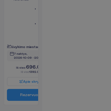
(mokama)
Balkonas
arba
terasa
Mini
šaldytuvas
(mokama)
P
l
a
č
i
a
u
I
š
v
y
k
i
m
o
m
i
e
s
t
a
s
:
V
i
l
n
i
u
s
7 naktys, 
2026-10-09
 - 
2026-10-16
696.00
I
š
v
i
s
o
:
€/asm.
I
š
v
i
s
o
1392.00
€/grupei
A
p
i
e
s
k
r
y
d
į
R
e
z
e
r
v
u
o
t
i