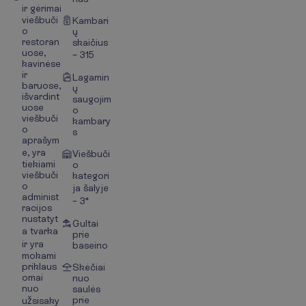
ir gėrimai
viešbuči
Kambari
o
ų
restoran
skaičius
uose,
– 315
kavinėse
ir
Lagamin
baruose,
ų
išvardint
saugojim
uose
o
viešbuči
kambary
o
s
aprašym
e, yra
Viešbuči
tiekiami
o
viešbuči
kategori
o
ja šalyje
administ
– 3*
racijos
nustatyt
Gultai
a tvarka
prie
ir yra
baseino
mokami
priklaus
Skėčiai
omai
nuo
nuo
saulės
prie
užsisaky