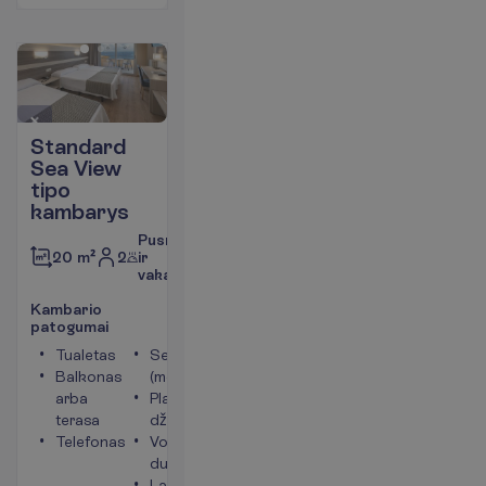
Standard
Sea View
tipo
kambarys
Pusryčiai
2
ir
20 m²
vakarienė
K
a
m
b
a
r
i
o
p
a
t
o
g
u
m
a
i
Tualetas
Seifas
Balkonas
(mokama)
arba
Plaukų
terasa
džiovintuvas
Telefonas
Vonia arba
dušas
Langai į