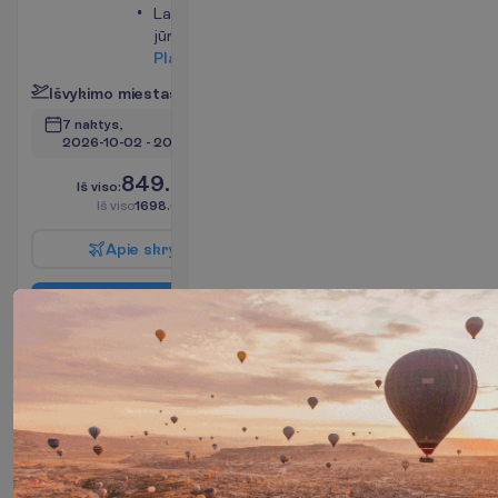
Langai į
jūros pusę
P
l
a
č
i
a
u
I
š
v
y
k
i
m
o
m
i
e
s
t
a
s
:
V
i
l
n
i
u
s
7 naktys, 
2026-10-02
 - 
2026-10-09
849.00
I
š
v
i
s
o
:
€/asm.
I
š
v
i
s
o
1698.00
€/grupei
A
p
i
e
s
k
r
y
d
į
R
e
z
e
r
v
u
o
t
i
Standartinis