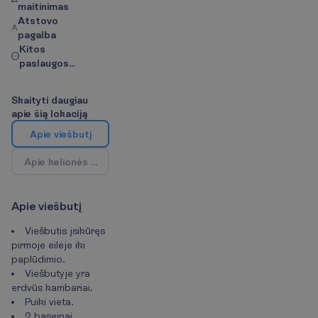
maitinimas
Atstovo
pagalba
Kitos
paslaugos...
S
k
a
i
t
y
t
i
d
a
u
g
i
a
u
a
p
i
e
š
i
ą
l
o
k
a
c
i
j
ą
A
p
i
e
v
i
e
š
b
u
t
į
A
p
i
e
k
e
l
i
o
n
ė
s
k
r
y
p
t
į
/
Ž
e
m
ė
l
a
p
i
s
A
p
i
e
v
i
e
š
b
u
t
į
Viešbutis įsikūręs
pirmoje eilėje iki
paplūdimio.
Viešbutyje yra
erdvūs kambariai.
Puiki vieta.
2 baseinai