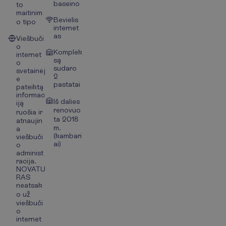
baseino
to
maitinim
Bevielis
o tipo
internet
as
Viešbuči
o
Komplek
internet
są
o
sudaro
svetainėj
2
e
pastatai
pateiktą
informac
Iš dalies
iją
renovuo
ruošia ir
ta 2018
atnaujin
m.
a
(kambari
viešbuči
ai)
o
administ
racija.
NOVATU
RAS
neatsak
o už
viešbuči
o
internet