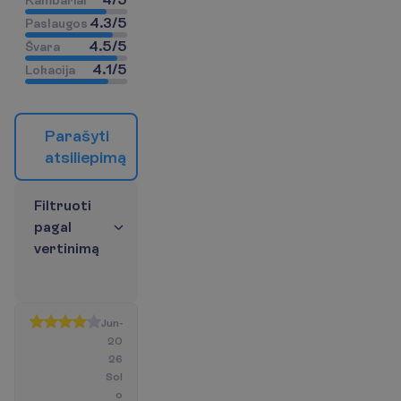
4.3
/
5
P
a
s
l
a
u
g
o
s
4.5
/
5
Š
v
a
r
a
4.1
/
5
L
o
k
a
c
i
j
a
P
a
r
a
š
y
t
i
a
t
s
i
l
i
e
p
i
m
ą
F
i
l
t
r
u
o
t
i
p
a
g
a
l
v
e
r
t
i
n
i
m
ą
Jun-
20
26
Sol
o