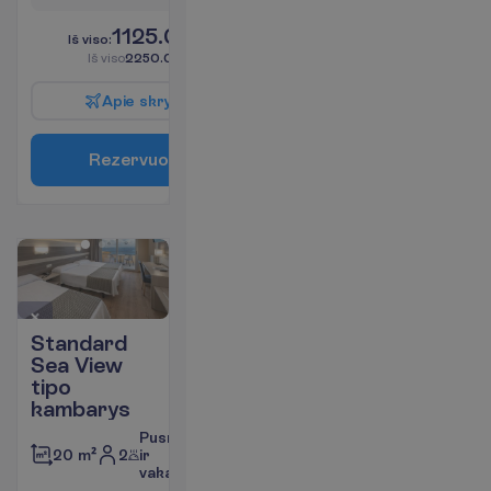
1125.00
I
š
v
i
s
o
:
€/asm.
I
š
v
i
s
o
2250.00
€/grupei
A
p
i
e
s
k
r
y
d
į
R
e
z
e
r
v
u
o
t
i
Standard
Sea View
tipo
kambarys
Pusryčiai
2
ir
20 m²
vakarienė