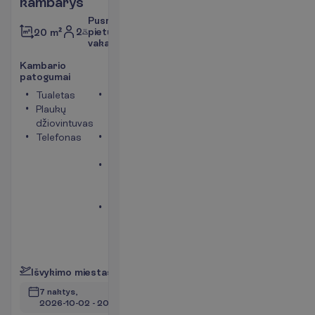
kambarys
Pusryčiai,
2
pietūs,
20 m²
vakarienė
K
a
m
b
a
r
i
o
p
a
t
o
g
u
m
a
i
Tualetas
Vonia
Plaukų
arba
džiovintuvas
dušas
Telefonas
Seifas
(mokama)
Balkonas
arba
terasa
Mini
šaldytuvas
(mokama)
P
l
a
č
i
a
u
I
š
v
y
k
i
m
o
m
i
e
s
t
a
s
:
V
i
l
n
i
u
s
7 naktys, 
2026-10-02
 - 
2026-10-09