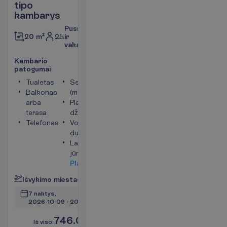
tipo
kambarys
Pusryčiai
2
ir
20 m²
vakarienė
K
a
m
b
a
r
i
o
p
a
t
o
g
u
m
a
i
Tualetas
Seifas
Balkonas
(mokama)
arba
Plaukų
terasa
džiovintuvas
Telefonas
Vonia arba
dušas
Langai į
jūros pusę
P
l
a
č
i
a
u
I
š
v
y
k
i
m
o
m
i
e
s
t
a
s
:
V
i
l
n
i
u
s
7 naktys, 
2026-10-09
 - 
2026-10-16
746.00
I
š
v
i
s
o
:
€/asm.