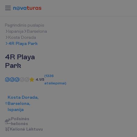
P
a
g
r
i
n
d
i
n
i
s
p
u
s
l
a
p
i
s
Ispanija
Barselona
Kosta Dorada
4R Playa Park
4R Playa
Park
(
1336
4.1/5
atsiliepimai
)
Kosta Dorada,
Barselona,
Ispanija
Poilsinės
kelionės
K
e
l
i
o
n
ė
L
ė
k
t
u
v
u