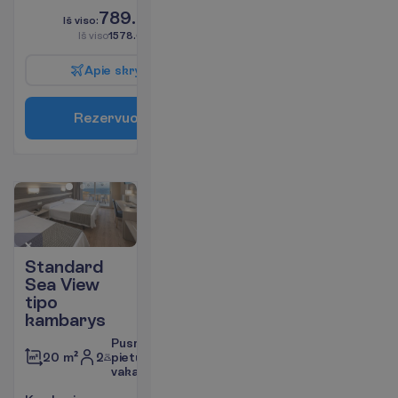
789.00
I
š
v
i
s
o
:
€/asm.
I
š
v
i
s
o
1578.00
€/grupei
A
p
i
e
s
k
r
y
d
į
R
e
z
e
r
v
u
o
t
i
Standard
Sea View
tipo
kambarys
Pusryčiai,
2
pietūs,
20 m²
vakarienė