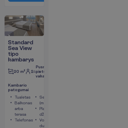
Standard
Sea View
tipo
kambarys
Pusryčiai,
2
pietūs,
20 m²
vakarienė
K
a
m
b
a
r
i
o
p
a
t
o
g
u
m
a
i
Tualetas
Seifas
Balkonas
(mokama)
arba
Plaukų
terasa
džiovintuvas
Telefonas
Vonia arba
dušas