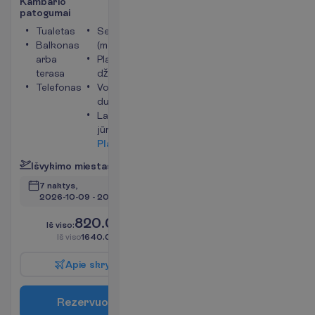
K
a
m
b
a
r
i
o
p
a
t
o
g
u
m
a
i
Tualetas
Seifas
Balkonas
(mokama)
arba
Plaukų
terasa
džiovintuvas
Telefonas
Vonia arba
dušas
Langai į
jūros pusę
P
l
a
č
i
a
u
I
š
v
y
k
i
m
o
m
i
e
s
t
a
s
:
V
i
l
n
i
u
s
7 naktys, 
2026-10-09
 - 
2026-10-16
820.00
I
š
v
i
s
o
:
€/asm.
I
š
v
i
s
o
1640.00
€/grupei
A
p
i
e
s
k
r
y
d
į
R
e
z
e
r
v
u
o
t
i