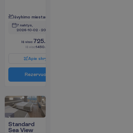
(mokama)
P
l
a
č
i
a
u
I
š
v
y
k
i
m
o
m
i
e
s
t
a
s
:
V
i
l
n
i
u
s
7 naktys, 
2026-10-02
 - 
2026-10-09
725.00
I
š
v
i
s
o
:
€/asm.
I
š
v
i
s
o
1450.00
€/grupei
A
p
i
e
s
k
r
y
d
į
R
e
z
e
r
v
u
o
t
i
Standard
Sea View