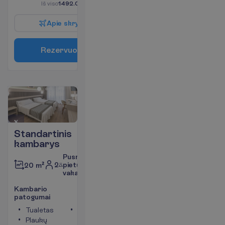
I
š
v
i
s
o
1492.00
€/grupei
A
p
i
e
s
k
r
y
d
į
R
e
z
e
r
v
u
o
t
i
Standartinis
kambarys
Pusryčiai,
2
pietūs,
20 m²
vakarienė
K
a
m
b
a
r
i
o
p
a
t
o
g
u
m
a
i
Tualetas
Vonia
Plaukų
arba