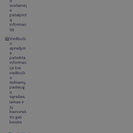
o
svetainėj
e
patalpint
ą
informac
iją
Viešbuči
o
aprašym
e
pateikta
informac
ija bei
viešbuči
o
teikiamų
paslaug
ų
sąrašas,
laikas ir
jų
kainoraš
tis gali
keistis