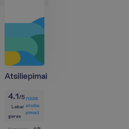
Atsiliepimai
4.1
/
5
(
1336
a
t
s
i
l
i
e
Labai
p
i
m
a
i
)
geras
4
/
5
K
a
m
b
a
r
i
a
i