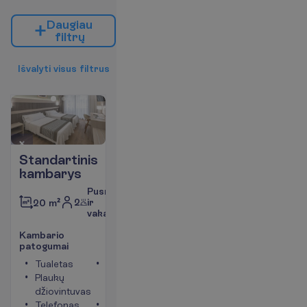
D
a
u
g
i
a
u
f
i
l
t
r
ų
I
š
v
a
l
y
t
i
v
i
s
u
s
f
i
l
t
r
u
s
Standartinis
kambarys
Pusryčiai
2
ir
20 m²
vakarienė
K
a
m
b
a
r
i
o
p
a
t
o
g
u
m
a
i
Tualetas
Vonia
Plaukų
arba
džiovintuvas
dušas
Telefonas
Seifas