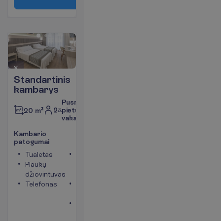
Standartinis
kambarys
Pusryčiai,
2
pietūs,
20 m²
vakarienė
K
a
m
b
a
r
i
o
p
a
t
o
g
u
m
a
i
Tualetas
Vonia
Plaukų
arba
džiovintuvas
dušas
Telefonas
Seifas
(mokama)
Balkonas
arba