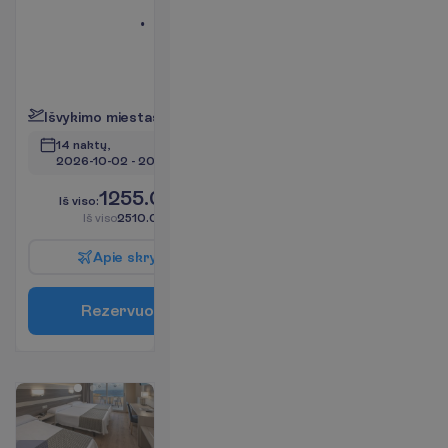
terasa
Mini
šaldytuvas
(mokama)
P
l
a
č
i
a
u
I
š
v
y
k
i
m
o
m
i
e
s
t
a
s
:
V
i
l
n
i
u
s
14 naktų, 
2026-10-02
 - 
2026-10-16
1255.00
I
š
v
i
s
o
:
€/asm.
I
š
v
i
s
o
2510.00
€/grupei
A
p
i
e
s
k
r
y
d
į
R
e
z
e
r
v
u
o
t
i