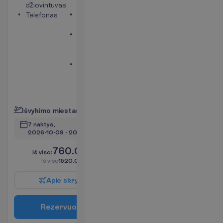
džiovintuvas
dušas
Telefonas
Seifas
(mokama)
Balkonas
arba
terasa
Mini
šaldytuvas
(mokama)
P
l
a
č
i
a
u
I
š
v
y
k
i
m
o
m
i
e
s
t
a
s
:
V
i
l
n
i
u
s
7 naktys, 
2026-10-09
 - 
2026-10-16
760.00
I
š
v
i
s
o
:
€/asm.
I
š
v
i
s
o
1520.00
€/grupei
A
p
i
e
s
k
r
y
d
į
R
e
z
e
r
v
u
o
t
i