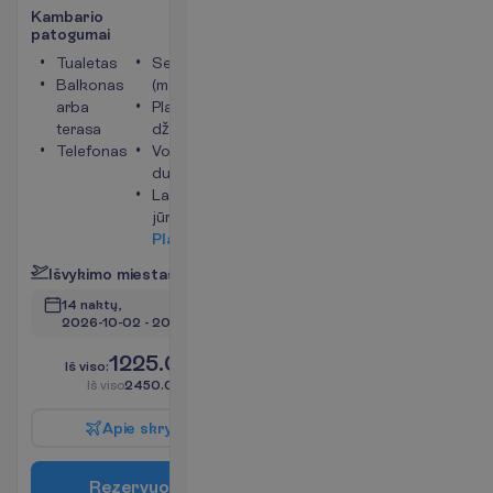
K
a
m
b
a
r
i
o
p
a
t
o
g
u
m
a
i
Tualetas
Seifas
Balkonas
(mokama)
arba
Plaukų
terasa
džiovintuvas
Telefonas
Vonia arba
dušas
Langai į
jūros pusę
P
l
a
č
i
a
u
I
š
v
y
k
i
m
o
m
i
e
s
t
a
s
:
V
i
l
n
i
u
s
14 naktų, 
2026-10-02
 - 
2026-10-16
1225.00
I
š
v
i
s
o
:
€/asm.
I
š
v
i
s
o
2450.00
€/grupei
A
p
i
e
s
k
r
y
d
į
R
e
z
e
r
v
u
o
t
i