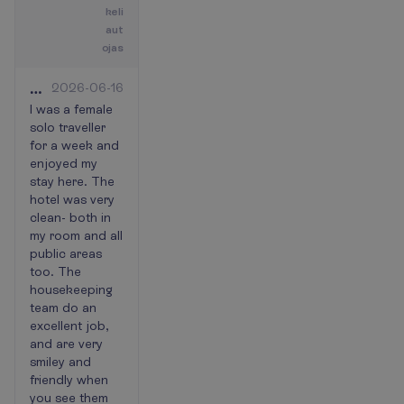
keli
aut
ojas
A
2026-06-16
lovely
I was a female
solo traveller
hotel,
for a week and
in
enjoyed my
a
stay here. The
good
hotel was very
location.
clean- both in
my room and all
public areas
too. The
housekeeping
team do an
excellent job,
and are very
smiley and
friendly when
you see them