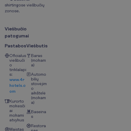
skirtingose viešbučių
zonose.
V
i
e
š
b
u
č
i
o
p
a
t
o
g
u
m
a
i
Pastabos
Viešbutis
Oficialus
Baras
viešbuči
(mokam
o
a)
tinklalapi
s:
Automo
bilių
www.4r
stovėjim
hotels.c
o
om
aikštelė
(mokam
Kurorto
a)
mokesči
ai
Baseina
mokami
s
atvykus
Restora
Maistas
nas