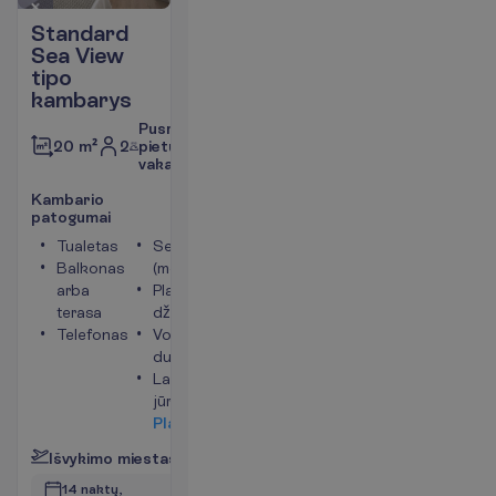
Standard
Sea View
tipo
kambarys
Pusryčiai,
2
pietūs,
20 m²
vakarienė
K
a
m
b
a
r
i
o
p
a
t
o
g
u
m
a
i
Tualetas
Seifas
Balkonas
(mokama)
arba
Plaukų
terasa
džiovintuvas
Telefonas
Vonia arba
dušas
Langai į
jūros pusę
P
l
a
č
i
a
u
I
š
v
y
k
i
m
o
m
i
e
s
t
a
s
:
V
i
l
n
i
u
s
14 naktų, 