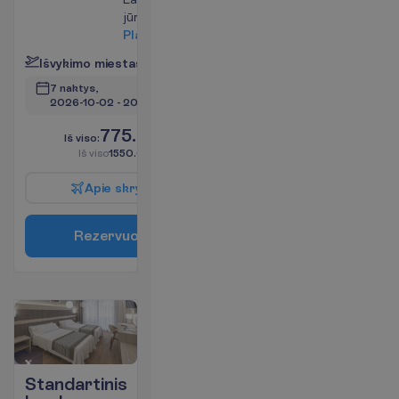
jūros pusę
P
l
a
č
i
a
u
I
š
v
y
k
i
m
o
m
i
e
s
t
a
s
:
V
i
l
n
i
u
s
7 naktys, 
2026-10-02
 - 
2026-10-09
775.00
I
š
v
i
s
o
:
€/asm.
I
š
v
i
s
o
1550.00
€/grupei
A
p
i
e
s
k
r
y
d
į
R
e
z
e
r
v
u
o
t
i
Standartinis