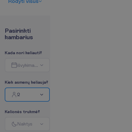
R
o
d
y
t
i
v
i
s
u
s
P
a
s
i
r
i
n
k
t
i
k
a
m
b
a
r
i
u
s
K
a
d
a
n
o
r
i
k
e
l
i
a
u
t
i
?
i
š
v
y
k
i
m
a
s
-
g
r
į
ž
i
m
a
s
K
i
e
k
a
s
m
e
n
ų
k
e
l
i
a
u
j
a
?
2
K
e
l
i
o
n
ė
s
t
r
u
k
m
ė
?
N
a
k
t
y
s