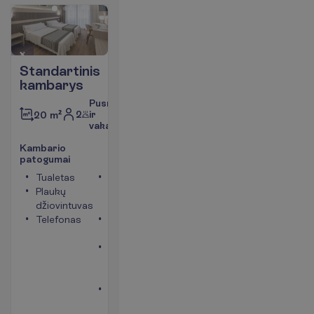
Standartinis
kambarys
Pusryčiai
2
ir
20 m²
vakarienė
K
a
m
b
a
r
i
o
p
a
t
o
g
u
m
a
i
Tualetas
Vonia
Plaukų
arba
džiovintuvas
dušas
Telefonas
Seifas
(mokama)
Balkonas
arba
terasa
Mini
šaldytuvas