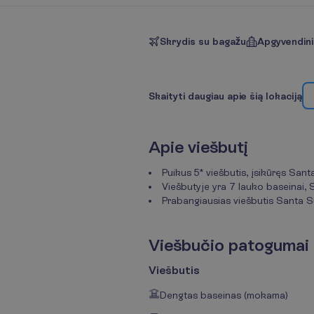
Skrydis su bagažu
Apgyvendin
S
k
a
i
t
y
t
i
d
a
u
g
i
a
u
a
p
i
e
š
i
ą
l
o
k
a
c
i
j
ą
A
p
i
e
v
i
e
š
b
u
t
į
Puikus 5* viešbutis, įsikūręs Sa
Viešbutyje yra 7 lauko baseinai, 
Prabangiausias viešbutis Santa S
V
i
e
š
b
u
č
i
o
p
a
t
o
g
u
m
a
i
Viešbutis
Dengtas baseinas (mokama)