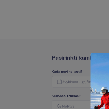
P
a
s
i
r
i
n
k
t
i
k
a
m
b
a
r
i
u
s
K
a
d
a
n
o
r
i
k
e
l
i
a
u
t
i
?
i
š
v
y
k
i
m
a
s
-
g
r
į
ž
i
m
a
s
K
e
l
i
o
n
ė
s
t
r
u
k
m
ė
?
N
a
k
t
y
s