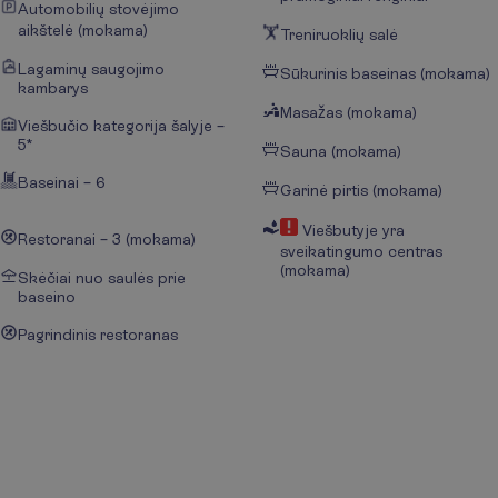
Automobilių stovėjimo
aikštelė (mokama)
Treniruoklių salė
Lagaminų saugojimo
Sūkurinis baseinas (mokama)
kambarys
Masažas (mokama)
Viešbučio kategorija šalyje –
5*
Sauna (mokama)
Baseinai – 6
Garinė pirtis (mokama)
Viešbutyje yra
Restoranai – 3 (mokama)
sveikatingumo centras
(mokama)
Skėčiai nuo saulės prie
baseino
Pagrindinis restoranas