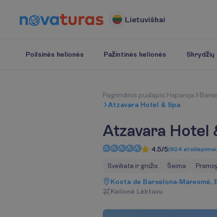
Lietuviškai
Poilsinės kelionės
Pažintinės kelionės
Skrydžių b
P
a
g
r
i
n
d
i
n
i
s
p
u
s
l
a
p
i
s
Ispanija
Bars
Atzavara Hotel & Spa
Atzavara Hotel
4.5/5
(
924
atsiliepimai
Sveikata ir grožis
Šeima
Pramo
Kosta de Barselona-Maresmė, Ba
K
e
l
i
o
n
ė
L
ė
k
t
u
v
u