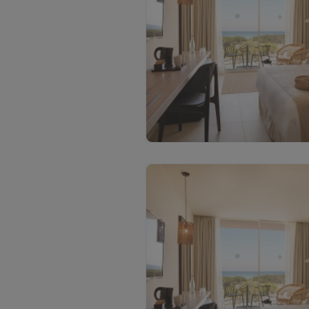
Ž
i
ū
r
ė
t
i
v
i
s
a
s
n
u
o
t
r
a
u
k
a
s
(
2
)