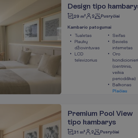
Design tipo kambary
2
Pusryčiai
29 m²
K
a
m
b
a
r
i
o
p
a
t
o
g
u
m
a
i
Tualetas
Seifas
Plaukų
Bevielis
džiovintuvas
internetas
LCD
Oro
televizorius
kondicionier
(centrinis,
veikia
periodiškai)
Balkonas
P
l
a
č
i
a
u
Premium Pool View
tipo kambarys
2
Pusryčiai
31 m²