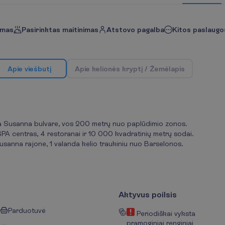
imas
Pasirinktas maitinimas
Atstovo pagalba
Kitos paslaugos
A
p
i
e
v
i
e
š
b
u
t
į
A
p
i
e
k
e
l
i
o
n
ė
s
k
r
y
p
t
į
/
Ž
e
m
ė
l
a
p
i
s
nta Susanna bulvare, vos 200 metrų nuo paplūdimio zonos.
SPA centras, 4 restoranai ir 10 000 kvadratinių metrų sodai.
usanna rajone, 1 valanda kelio traukiniu nuo Barselonos.
Aktyvus poilsis
Parduotuvė
Periodiškai vyksta
pramoginiai renginiai