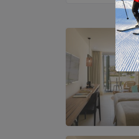
Ž
i
ū
r
ė
t
i
v
i
s
a
s
n
u
o
t
r
a
u
k
a
s
(
2
)