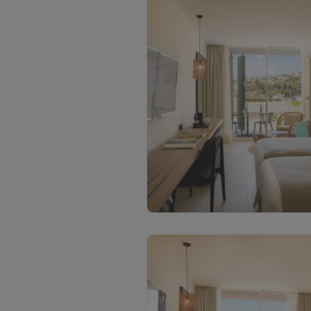
Ž
i
ū
r
ė
t
i
v
i
s
a
s
n
u
o
t
r
a
u
k
a
s
(
2
)