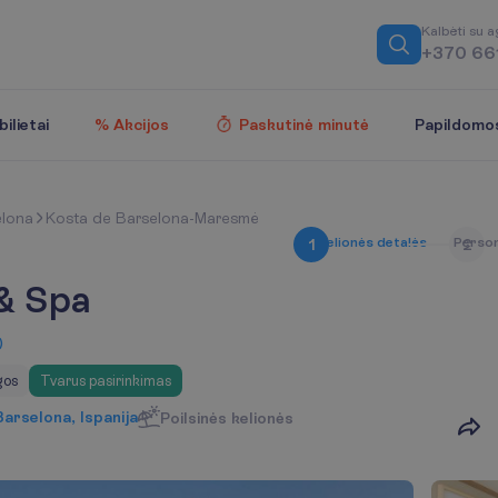
K
a
l
b
ė
t
i
s
u
a
+370 66
Papildomo
ilietai
% Akcijos
Paskutinė minutė
elona
Kosta de Barselona-Maresmė
K
e
l
i
o
n
ė
s
d
e
t
a
l
ė
s
P
e
r
s
o
1
2
 & Spa
)
gos
Tvarus pasirinkimas
rselona, Ispanija
Poilsinės kelionės