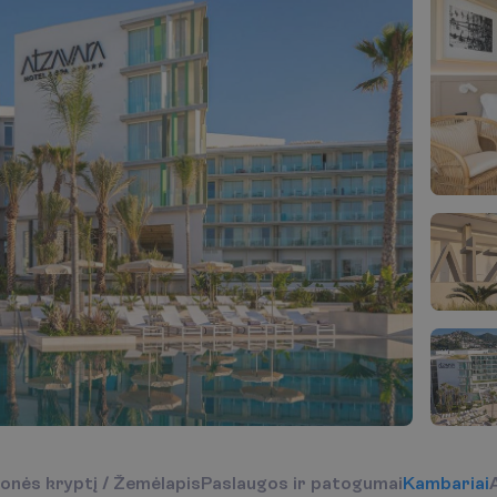
o
n
ė
s
k
r
y
p
t
į
/
Ž
e
m
ė
l
a
p
i
s
P
a
s
l
a
u
g
o
s
i
r
p
a
t
o
g
u
m
a
i
K
a
m
b
a
r
i
a
i