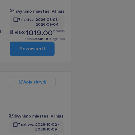
I
š
v
y
k
i
m
o
m
i
e
s
t
a
s
:
V
i
l
n
i
u
s
7 naktys, 
2026-08-28
 - 
2026-09-04
ė
s,
1019.00
€/asm.
I
š
v
i
s
o
:
I
š
v
i
s
o
2038.00
€/grupei
R
e
z
e
r
v
u
o
t
i
A
p
i
e
s
k
r
y
d
į
I
š
v
y
k
i
m
o
m
i
e
s
t
a
s
:
V
i
l
n
i
u
s
7 naktys, 
2026-10-02
 - 
2026-10-09