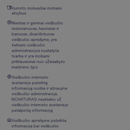
Kurorto mokesčiai mokami
atvykus
Maistas ir gėrimai viešbučio
restoranuose, kavinėse ir
baruose, išvardintuose
viešbučio aprašyme, yra
tiekiami viešbučio
administracijos nustatyta
tvarka ir yra mokami
priklausomai nuo užsisakyto
maitinimo tipo
Viešbučio interneto
svetainėje pateiktą
informaciją ruošia ir atnaujina
viešbučio administracija.
NOVATURAS neatsako už
viešbučio interneto svetainėje
patalpintą informaciją
Viešbučio aprašyme pateikta
informacija bei viešbučio