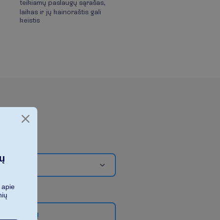
teikiamų paslaugų sąrašas,
laikas ir jų kainoraštis gali
keistis
ių
 apie
nių
g
i
a
u
f
i
l
t
r
ų