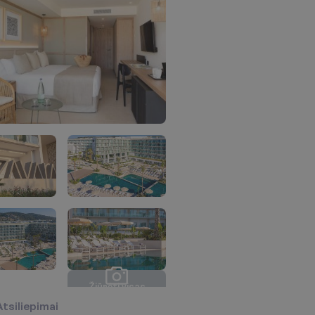
Ž
i
ū
r
ė
t
i
v
i
s
a
s
n
u
o
t
r
a
u
k
a
s
(
1
8
)
Atsiliepimai