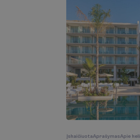
Į
s
k
a
i
č
i
u
o
t
a
A
p
r
a
š
y
m
a
s
A
p
i
e
k
e
l
i