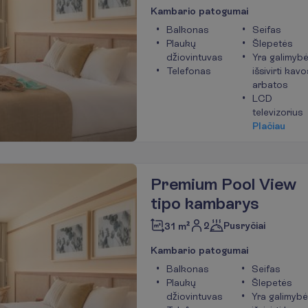
K
a
m
b
a
r
i
o
p
a
t
o
g
u
m
a
i
Balkonas
Seifas
Plaukų
Šlepetės
džiovintuvas
Yra galimyb
Telefonas
išsivirti kavo
arbatos
LCD
televizorius
P
l
a
č
i
a
u
Premium Pool View
tipo kambarys
2
Pusryčiai
31 m²
K
a
m
b
a
r
i
o
p
a
t
o
g
u
m
a
i
Balkonas
Seifas
Plaukų
Šlepetės
džiovintuvas
Yra galimybė