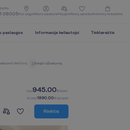
g
e
n
t
u
1 06005
K
u
r
į
s
i
g
y
t
i
M
a
n
o
p
a
s
k
y
r
a
P
a
l
y
g
i
n
t
i
N
o
r
ų
s
ą
r
a
š
a
s
K
e
l
i
o
n
i
ų
k
r
e
p
š
e
l
i
s
s paslaugos
Informacija keliautojui
Tinklaraštis
n
a
l
i
z
u
o
t
i
k
e
l
i
o
n
ę
B
a
i
g
t
i
u
ž
s
a
k
y
m
ą
3
945.00
n
u
o
€/asm.
1890.00
I
š
v
i
s
o
€/grupei
R
i
n
k
t
i
s