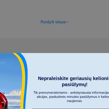
R
o
d
y
t
i
v
i
s
u
s
K
i
e
k
a
s
m
e
n
ų
k
e
l
i
a
u
j
a
?
Nepraleiskite geriausių kelion
2
pasiūlymų!
Tik prenumeratoriams - ankstyviausia informacija
akcijas, paskutinės minutės pasiūlymus ir kelio
naujienas.
D
a
u