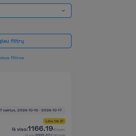
g
i
a
u
f
i
l
t
r
ų
v
i
s
u
s
f
i
l
t
r
u
s
7 naktys, 
2026-10-10
 - 
2026-10-17
L
i
k
o
t
i
k
2
!
1166.19
I
š
v
i
s
o
:
€/asm.
I
š
v
i
s
o
2332.37
€/grupei