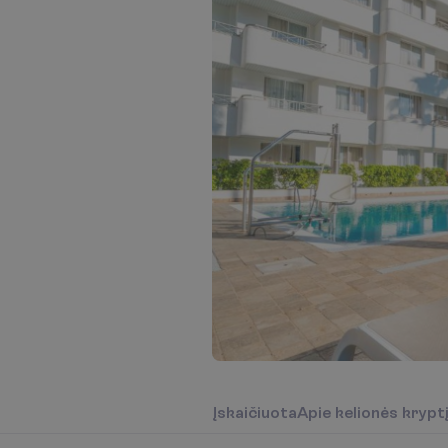
Į
s
k
a
i
č
i
u
o
t
a
A
p
i
e
k
e
l
i
o
n
ė
s
k
r
y
p
t