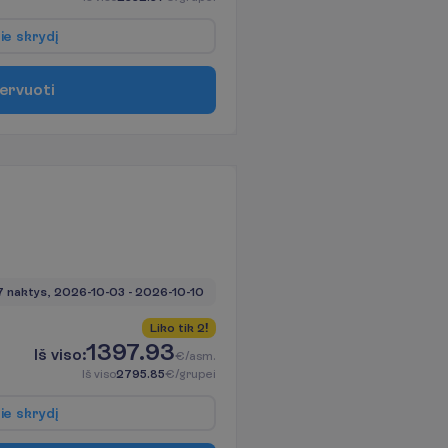
p
i
e
s
k
r
y
d
į
e
r
v
u
o
t
i
7 naktys, 
2026-10-03
 - 
2026-10-10
L
i
k
o
t
i
k
2
!
1397.93
I
š
v
i
s
o
:
€/asm.
I
š
v
i
s
o
2795.85
€/grupei
p
i
e
s
k
r
y
d
į