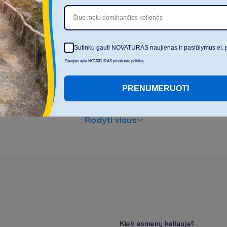
Šiuo metu dominančios kelionės
Sutinku gauti NOVATURAS naujienas ir pasiūlymus el. 
Daugiau apie NOVATURAS privalumo politiką
PRENUMERUOTI
R
o
d
y
t
i
v
i
s
u
s
K
i
e
k
a
s
m
e
n
ų
k
e
l
i
a
u
j
a
?