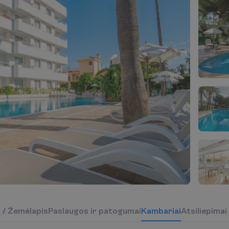
į
/
Ž
e
m
ė
l
a
p
i
s
P
a
s
l
a
u
g
o
s
i
r
p
a
t
o
g
u
m
a
i
K
a
m
b
a
r
i
a
i
Atsiliepimai