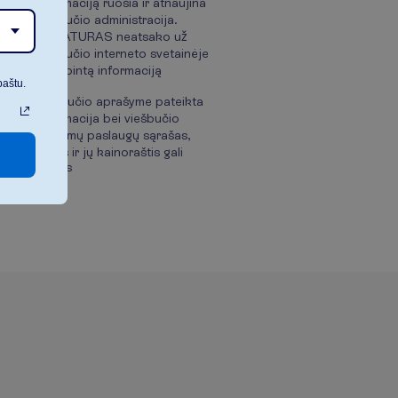
informaciją ruošia ir atnaujina
viešbučio administracija.
NOVATURAS neatsako už
viešbučio interneto svetainėje
patalpintą informaciją
paštu.
Viešbučio aprašyme pateikta
informacija bei viešbučio
teikiamų paslaugų sąrašas,
laikas ir jų kainoraštis gali
keistis