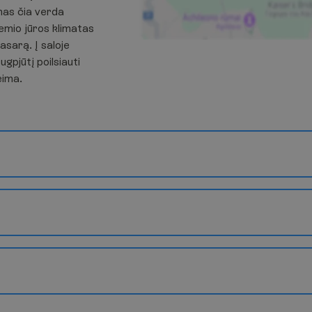
mas čia verda
emio jūros klimatas
asarą. Į saloje
ugpjūtį poilsiauti
eima.