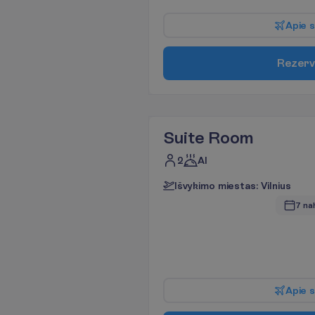
A
p
i
e
s
R
e
z
e
r
v
Suite Room
2
AI
I
š
v
y
k
i
m
o
m
i
e
s
t
a
s
:
V
i
l
n
i
u
s
7 na
A
p
i
e
s