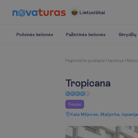
Lietuviškai
Poilsinės kelionės
Pažintinės kelionės
Skrydžių b
P
a
g
r
i
n
d
i
n
i
s
p
u
s
l
a
p
i
s
Ispanija
Maljo
Tropicana
Naujas
Kala Miljoras, Maljorka, Ispanija