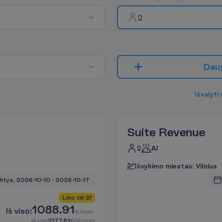
2
D
a
u
I
š
v
a
l
y
t
i
Suite Revenue
2
AI
I
š
v
y
k
i
m
o
m
i
e
s
t
a
s
:
V
i
l
n
i
u
s
ktys, 
2026-10-10
 - 
2026-10-17
L
i
k
o
t
i
k
2
!
1088.91
I
š
v
i
s
o
:
€/asm.
I
š
v
i
s
o
2177.81
€/grupei