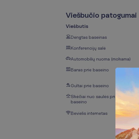
V
i
e
š
b
u
č
i
o
p
a
t
o
g
u
m
a
i
Viešbutis
Dengtas baseinas
Konferencijų salė
Automobilių nuoma (mokama)
Baras prie baseino
Gultai prie baseino
Skėčiai nuo saulės prie
baseino
Bevielis internetas