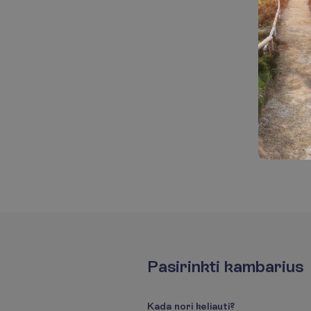
P
a
s
i
r
i
n
k
t
i
k
a
m
b
a
r
i
u
s
K
a
d
a
n
o
r
i
k
e
l
i
a
u
t
i
?