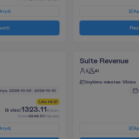
k
r
y
d
į
A
u
o
t
i
R
e
z
Suite Revenue
2
AI
I
š
v
y
k
i
m
o
m
i
e
s
t
a
s
:
V
i
l
n
i
u
s
ktys, 
2026-10-03
 - 
2026-10-10
L
i
k
o
t
i
k
2
!
1323.11
I
š
v
i
s
o
:
€/asm.
I
š
v
i
s
o
2646.21
€/grupei
k
r
y
d
į
A