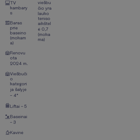
viešbu
TV
kambary
čio yra
s
lauko
teniso
Baras
aikštel
prie
ė 0,7
baseino
(moka
(mokam
ma)
a)
Renovu
ota
2024 m.
Viešbuči
o
kategori
ja šalyje
– 4*
Liftai – 5
Baseinai
– 3
Kavinė