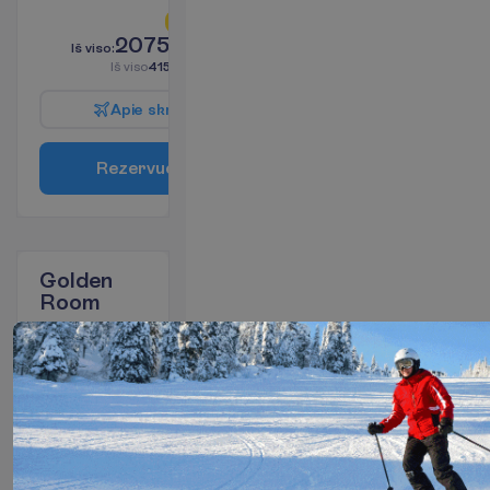
L
i
k
o
t
i
k
2
!
2075.55
I
š
v
i
s
o
:
€/asm.
I
š
v
i
s
o
4151.11
€/grupei
A
p
i
e
s
k
r
y
d
į
R
e
z
e
r
v
u
o
t
i
Golden
Room
2
BB
I
š
v
y
k
i
m
o
m
i
e
s
t
a
s
:
V
i
l
n
i
u
s
14 naktų, 
2026-10-03
 - 
2026-10-17
L
i
k
o
t
i
k
2
!
2622.92
I
š
v
i
s
o
:
€/asm.