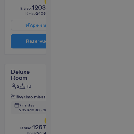
L
i
k
o
t
i
k
2
!
1203.33
I
š
v
i
s
o
:
€/asm.
I
š
v
i
s
o
2406.66
€/grupei
A
p
i
e
s
k
r
y
d
į
R
e
z
e
r
v
u
o
t
i
Deluxe
Room
2
HB
I
š
v
y
k
i
m
o
m
i
e
s
t
a
s
:
V
i
l
n
i
u
s
7 naktys, 
2026-10-10
 - 
2026-10-17
L
i
k
o
t
i
k
2
!
1267.28
I
š
v
i
s
o
:
€/asm.
I
š
v
i
s
o
2534.55
€/grupei