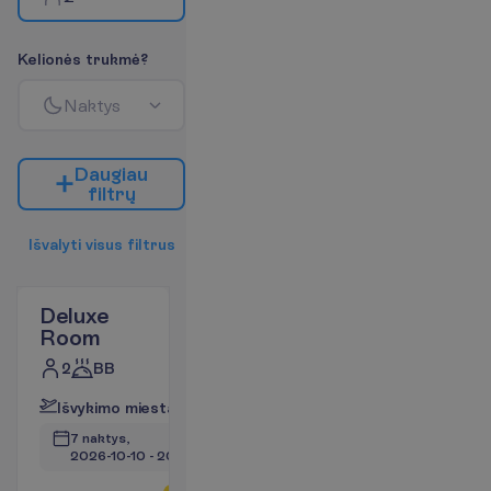
K
e
l
i
o
n
ė
s
t
r
u
k
m
ė
?
N
a
k
t
y
s
D
a
u
g
i
a
u
f
i
l
t
r
ų
I
š
v
a
l
y
t
i
v
i
s
u
s
f
i
l
t
r
u
s
Deluxe
Room
2
BB
I
š
v
y
k
i
m
o
m
i
e
s
t
a
s
:
V
i
l
n
i
u
s
7 naktys, 
2026-10-10
 - 
2026-10-17