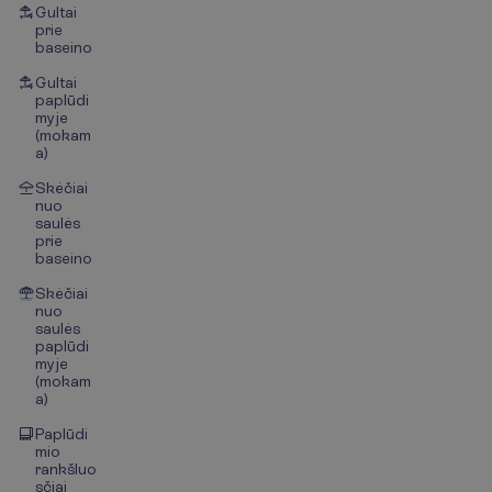
Gultai
prie
baseino
Gultai
paplūdi
myje
(mokam
a)
Skėčiai
nuo
saulės
prie
baseino
Skėčiai
nuo
saulės
paplūdi
myje
(mokam
a)
Paplūdi
mio
rankšluo
sčiai