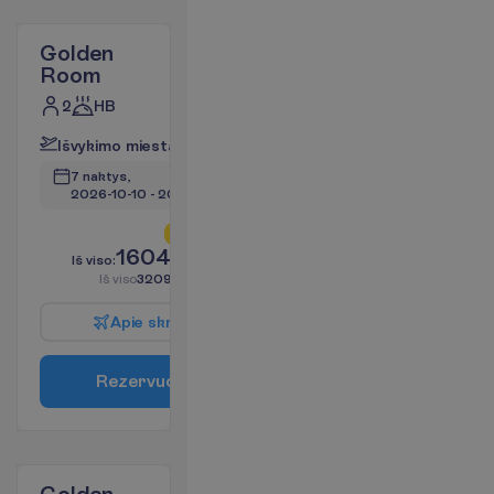
Golden
Room
2
HB
I
š
v
y
k
i
m
o
m
i
e
s
t
a
s
:
V
i
l
n
i
u
s
7 naktys, 
2026-10-10
 - 
2026-10-17
L
i
k
o
t
i
k
2
!
1604.91
I
š
v
i
s
o
:
€/asm.
I
š
v
i
s
o
3209.81
€/grupei
A
p
i
e
s
k
r
y
d
į
R
e
z
e
r
v
u
o
t
i