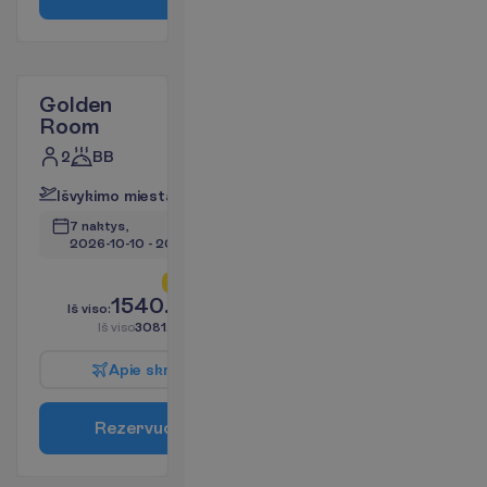
Golden
Room
2
BB
I
š
v
y
k
i
m
o
m
i
e
s
t
a
s
:
V
i
l
n
i
u
s
7 naktys, 
2026-10-10
 - 
2026-10-17
L
i
k
o
t
i
k
2
!
1540.96
I
š
v
i
s
o
:
€/asm.
I
š
v
i
s
o
3081.92
€/grupei
A
p
i
e
s
k
r
y
d
į
R
e
z
e
r
v
u
o
t
i