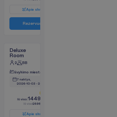
A
p
i
e
s
k
r
y
d
į
R
e
z
e
r
v
u
o
t
i
Deluxe
Room
2
BB
I
š
v
y
k
i
m
o
m
i
e
s
t
a
s
:
V
i
l
n
i
u
s
7 naktys, 
2026-10-03
 - 
2026-10-10
L
i
k
o
t
i
k
2
!
1449.33
I
š
v
i
s
o
:
€/asm.
I
š
v
i
s
o
2898.66
€/grupei
A
p
i
e
s
k
r
y
d
į