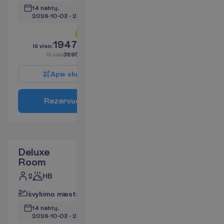
14 naktų, 
2026-10-03
 - 
2026-10-17
L
i
k
o
t
i
k
2
!
1947.66
I
š
v
i
s
o
:
€/asm.
I
š
v
i
s
o
3895.33
€/grupei
A
p
i
e
s
k
r
y
d
į
R
e
z
e
r
v
u
o
t
i
Deluxe
Room
2
HB
I
š
v
y
k
i
m
o
m
i
e
s
t
a
s
:
V
i
l
n
i
u
s
14 naktų, 
2026-10-03
 - 
2026-10-17