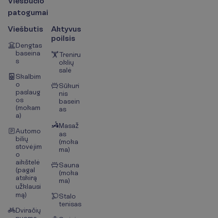
V
i
e
š
b
u
č
i
o
p
a
t
o
g
u
m
a
i
Viešbutis
Aktyvus
poilsis
Dengtas
baseina
Treniru
s
oklių
salė
Skalbim
o
Sūkuri
paslaug
nis
os
basein
(mokam
as
a)
Masaž
Automo
as
bilių
(moka
stovėjim
ma)
o
aikštelė
Sauna
(pagal
(moka
atskirą
ma)
užklausi
mą)
Stalo
tenisas
Dviračių