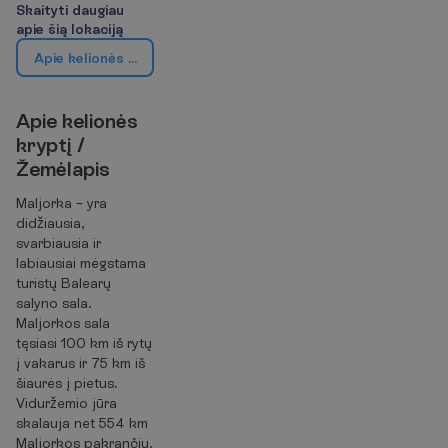
S
k
a
i
t
y
t
i
d
a
u
g
i
a
u
a
p
i
e
š
i
ą
l
o
k
a
c
i
j
ą
A
p
i
e
k
e
l
i
o
n
ė
s
k
r
y
p
t
į
/
Ž
e
m
ė
l
a
p
i
s
A
p
i
e
k
e
l
i
o
n
ė
s
k
r
y
p
t
į
/
Ž
e
m
ė
l
a
p
i
s
Maljorka – yra
didžiausia,
svarbiausia ir
labiausiai mėgstama
turistų Balearų
salyno sala.
Maljorkos sala
tęsiasi 100 km iš rytų
į vakarus ir 75 km iš
šiaurės į pietus.
Viduržemio jūra
skalauja net 554 km
Maljorkos pakrančių.