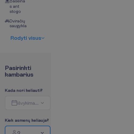
Baseina
s ant
stogo
Dviračių
saugykla
R
o
d
y
t
i
v
i
s
u
s
P
a
s
i
r
i
n
k
t
i
k
a
m
b
a
r
i
u
s
K
a
d
a
n
o
r
i
k
e
l
i
a
u
t
i
?
i
š
v
y
k
i
m
a
s
-
g
r
į
ž
i
m
a
s
K
i
e
k
a
s
m
e
n
ų
k
e
l
i
a
u
j
a
?
2