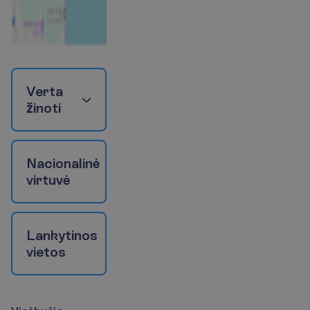
V
e
r
t
a
ž
i
n
o
t
i
N
a
c
i
o
n
a
l
i
n
ė
v
i
r
t
u
v
ė
L
a
n
k
y
t
i
n
o
s
v
i
e
t
o
s