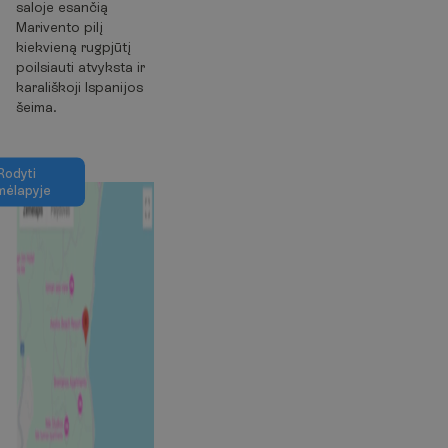
saloje esančią
Marivento pilį
kiekvieną rugpjūtį
poilsiauti atvyksta ir
karališkoji Ispanijos
šeima.
R
o
d
y
t
i
m
ė
l
a
p
y
j
e