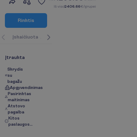
I
š
v
i
s
o
2406.66
€/grupei
R
i
n
k
t
i
s
Į
s
k
a
i
č
i
u
o
t
a
A
p
i
e
k
e
l
i
o
n
ė
s
k
r
y
p
t
į
/
Ž
e
m
ė
l
a
p
i
s
P
a
s
l
a
u
g
Į
t
r
a
u
k
t
a
Skrydis
su
bagažu
Apgyvendinimas
Pasirinktas
maitinimas
Atstovo
pagalba
Kitos
paslaugos...