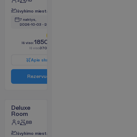
2
HB
I
š
v
y
k
i
m
o
m
i
e
s
t
a
s
:
V
i
l
n
i
u
s
7 naktys, 
2026-10-03
 - 
2026-10-10
L
i
k
o
t
i
k
2
!
1850.91
I
š
v
i
s
o
:
€/asm.
I
š
v
i
s
o
3701.81
€/grupei
A
p
i
e
s
k
r
y
d
į
R
e
z
e
r
v
u
o
t
i
Deluxe
Room
2
BB
I
š
v
y
k
i
m
o
m
i
e
s
t
a
s
:
V
i
l
n
i
u
s