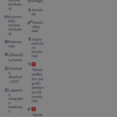
nuoma
Smigis
(mokam
a)
Aerobi
ka
Automo
bilių
Treniru
nuoma
oklių
(mokam
salė
a)
Jogos
Restora
pamok
nas
os
(moka
Užkandž
ma)
ių baras
Kambari
Netoli
ų
viešbu
skaičius
čio yra
– 200
golfo
aikštyn
Lagamin
as 3,5
ų
(moka
saugojim
ma)
o
kambary
s
Netoli