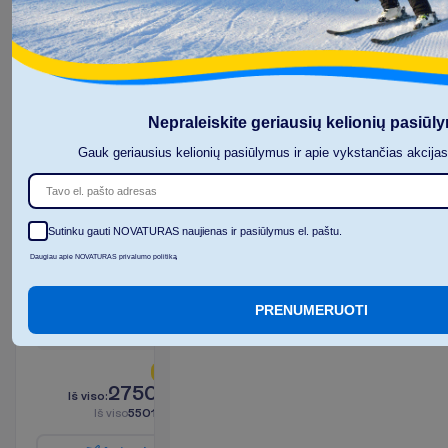
I
š
v
i
s
o
5245.85
€/grupei
A
p
i
e
s
k
r
y
d
į
R
e
z
e
r
v
u
o
t
i
Nepraleiskite geriausių kelionių pasiūl
Gauk geriausius kelionių pasiūlymus ir apie vykstančias akcija
Golden
Room
Sutinku gauti NOVATURAS naujienas ir pasiūlymus el. paštu.
2
HB
Daugiau apie NOVATURAS privalumo politiką
I
š
v
y
k
i
m
o
m
i
e
s
t
a
s
:
V
i
l
n
i
u
s
PRENUMERUOTI
14 naktų, 
2026-10-03
 - 
2026-10-17
L
i
k
o
t
i
k
2
!
2750.81
I
š
v
i
s
o
:
€/asm.
I
š
v
i
s
o
5501.63
€/grupei