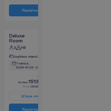
R
e
z
e
r
v
u
o
t
i
Deluxe
Room
2
HB
I
š
v
y
k
i
m
o
m
i
e
s
t
a
s
:
V
i
l
n
i
u
s
7 naktys, 
2026-10-03
 - 
2026-10-10
L
i
k
o
t
i
k
2
!
1513.28
I
š
v
i
s
o
:
€/asm.
I
š
v
i
s
o
3026.55
€/grupei
A
p
i
e
s
k
r
y
d
į
R
e
z
e
r
v
u
o
t
i