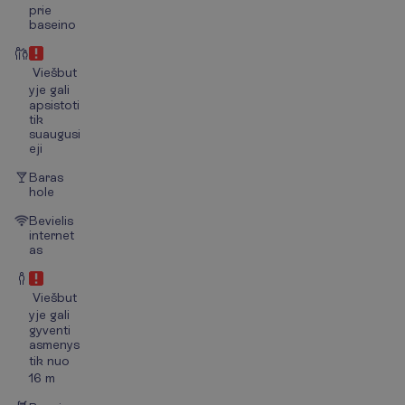
prie
baseino
Viešbut
yje gali
apsistoti
tik
suaugusi
eji
Baras
hole
Bevielis
internet
as
Viešbut
yje gali
gyventi
asmenys
tik nuo
16 m