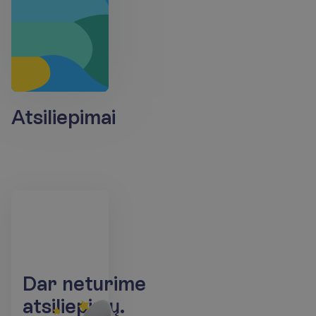
Atsiliepimai
D
a
r
n
e
t
u
r
i
m
e
a
t
s
i
l
i
e
p
i
m
ų
.