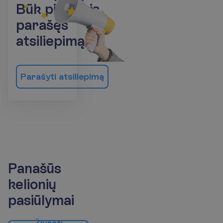
B
ū
k
p
i
r
m
a
s
i
s
p
a
r
a
š
ę
s
a
t
s
i
l
i
e
p
i
m
ą
!
P
a
r
a
š
y
t
i
a
t
s
i
l
i
e
p
i
m
ą
Panašūs
kelionių
pasiūlymai
Ž
i
ū
r
ė
t
i