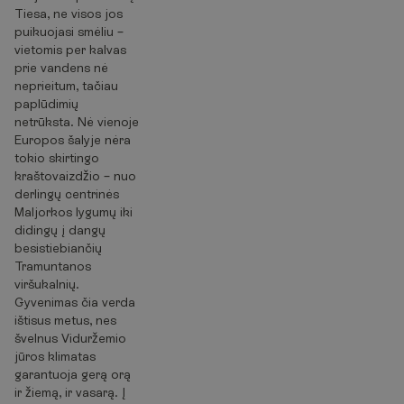
Tiesa, ne visos jos
puikuojasi smėliu –
vietomis per kalvas
prie vandens nė
neprieitum, tačiau
paplūdimių
netrūksta. Nė vienoje
Europos šalyje nėra
tokio skirtingo
kraštovaizdžio – nuo
derlingų centrinės
Maljorkos lygumų iki
didingų į dangų
besistiebiančių
Tramuntanos
viršukalnių.
Gyvenimas čia verda
ištisus metus, nes
švelnus Viduržemio
jūros klimatas
garantuoja gerą orą
ir žiemą, ir vasarą. Į