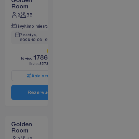
Golden
Room
2
BB
I
š
v
y
k
i
m
o
m
i
e
s
t
a
s
:
V
i
l
n
i
u
s
7 naktys, 
2026-10-03
 - 
2026-10-10
L
i
k
o
t
i
k
2
!
1786.96
I
š
v
i
s
o
:
€/asm.
I
š
v
i
s
o
3573.92
€/grupei
A
p
i
e
s
k
r
y
d
į
R
e
z
e
r
v
u
o
t
i
Golden
Room