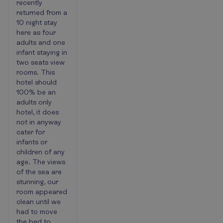
recently
but
returned from a
nothing
10 night stay
5*
here as four
about
adults and one
it
infant staying in
two seats view
rooms. This
hotel should
100% be an
adults only
hotel, it does
not in anyway
cater for
infants or
children of any
age. The views
of the sea are
stunning, our
room appeared
clean until we
had to move
the bed to