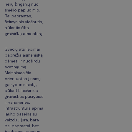
kelių žingsnių nuo
smėlio paplūdimio.
Tai paprastas,
šeimyninis viešbutis,
siūlantis šiltą
graikišką atmosferą.
Svečių atsiliepimai
pabrėžia asmenišką
dėmesį ir nuoširdų
svetingumą.
Maitinimas čia
orientuotas į namų
gamybos maistą,
siūlant klasikinius
graikiškus pusryčius
ir vakarienes.
Infrastruktūra apima
lauko baseiną su
vaizdu į jūrą, barą
bei paprastai, bet
tvarkingai įrengtus