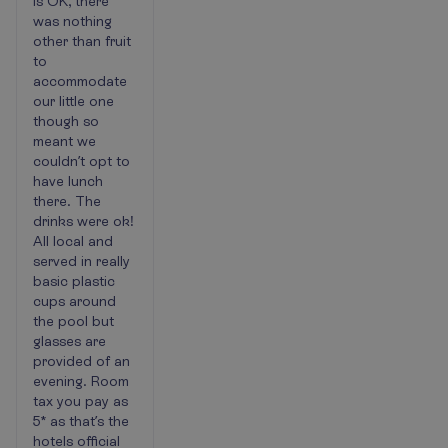
is OK, there
was nothing
other than fruit
to
accommodate
our little one
though so
meant we
couldn’t opt to
have lunch
there. The
drinks were ok!
All local and
served in really
basic plastic
cups around
the pool but
glasses are
provided of an
evening. Room
tax you pay as
5* as that’s the
hotels official