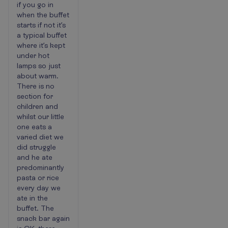
if you go in
when the buffet
starts if not it’s
a typical buffet
where it’s kept
under hot
lamps so just
about warm.
There is no
section for
children and
whilst our little
one eats a
varied diet we
did struggle
and he ate
predominantly
pasta or rice
every day we
ate in the
buffet. The
snack bar again