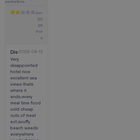
p
a
s
k
e
l
b
t
a
:
Jun-
20
26
Por
a
Disappointed
2026-06-13
Very
disappointed
hotel nice
excellent sea
views thats
where it
ends.every
meal time food
cold cheap
cuts of meat
ect.scuffy
beach weeds
everywhere