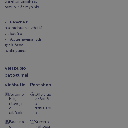
čia ekonomiškas,
ramus ir šeimyninis.
Ramybė ir
nuostabūs vaizdai iš
viešbučio
Aptarnavimą lydi
graikiškas
svetingumas
V
i
e
š
b
u
č
i
o
p
a
t
o
g
u
m
a
i
Viešbutis
Pastabos
Automo
Oficialus
bilių
viešbuči
stovėjim
o
o
tinklalapi
aikštelė
s
Baseina
Kurorto
s
mokesči