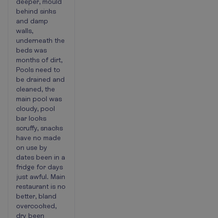
deeper, mould
behind sinks
and damp
walls,
underneath the
beds was
months of dirt,
Pools need to
be drained and
cleaned, the
main pool was
cloudy, pool
bar looks
scruffy, snacks
have no made
on use by
dates been in a
fridge for days
just awful. Main
restaurant is no
better, bland
overcooked,
dry been