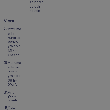
kainoraš
tis gali
keistis
Vieta
Atstuma
s iki
kurorto
centro
yra apie
1,5 km
(Rodos)
Atstuma
s iki oro
uosto
yra apie
38 km
(Korfu)
Ant
jūros
kranto
Šalia