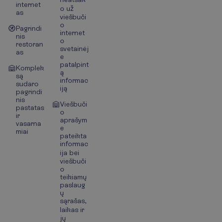
internet
o už
as
viešbuči
o
Pagrindi
internet
nis
o
restoran
svetainėj
as
e
patalpint
Komplek
ą
są
informac
sudaro
iją
pagrindi
nis
Viešbuči
pastatas
o
ir
aprašym
vasarna
e
miai
pateikta
informac
ija bei
viešbuči
o
teikiamų
paslaug
ų
sąrašas,
laikas ir
jų