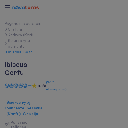
P
a
g
r
i
n
d
i
n
i
s
p
u
s
l
a
p
i
s
Graikija
Kerkyra (Korfu)
Šiaurės rytų
pakrantė
Ibiscus Corfu
Ibiscus
Corfu
(
347
4.1/5
atsiliepimai
)
Šiaurės rytų
pakrantė, Kerkyra
(Korfu), Graikija
P
o
i
l
s
i
n
ė
s
k
e
l
i
o
n
ė
s