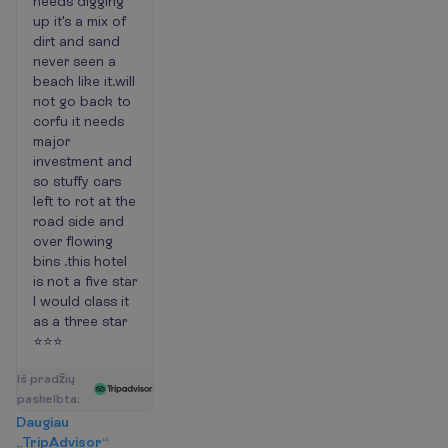
needs digging
up it's a mix of
dirt and sand
never seen a
beach like it.will
not go back to
corfu it needs
major
investment and
so stuffy cars
left to rot at the
road side and
over flowing
bins .this hotel
is not a five star
I would class it
as a three star
⭐⭐⭐
I
š
p
r
a
d
ž
i
ų
p
a
s
k
e
l
b
t
a
:
D
a
u
g
i
a
u
„
T
r
i
p
A
d
v
i
s
o
r
“