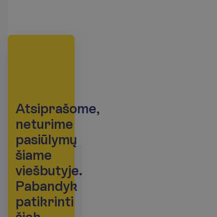
A
t
s
i
p
r
a
š
o
m
e
,
n
e
t
u
r
i
m
e
p
a
s
i
ū
l
y
m
ų
š
i
a
m
e
v
i
e
š
b
u
t
y
j
e
.
P
a
b
a
n
d
y
k
p
a
t
i
k
r
i
n
t
i
š
i
e
k