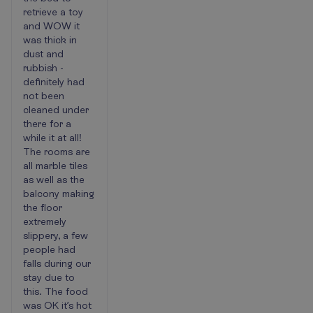
retrieve a toy
and WOW it
was thick in
dust and
rubbish -
definitely had
not been
cleaned under
there for a
while it at all!
The rooms are
all marble tiles
as well as the
balcony making
the floor
extremely
slippery, a few
people had
falls during our
stay due to
this. The food
was OK it’s hot