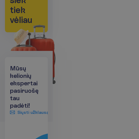
t
i
e
k
v
ė
l
i
a
u
Mūsų
kelionių
ekspertai
pasiruošę
tau
padėti!
Siųsti užklausą
+370 661 06005