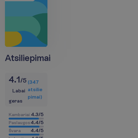
Atsiliepimai
4.1
/
5
(
347
a
t
s
i
l
i
e
Labai
p
i
m
a
i
)
geras
4.3
/
5
K
a
m
b
a
r
i
a
i
4.4
/
5
P
a
s
l
a
u
g
o
s
4.4
/
5
Š
v
a
r
a