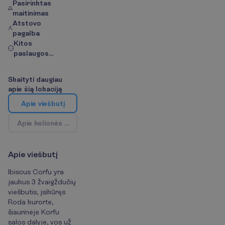
Pasirinktas
maitinimas
Atstovo
pagalba
Kitos
paslaugos...
S
k
a
i
t
y
t
i
d
a
u
g
i
a
u
a
p
i
e
š
i
ą
l
o
k
a
c
i
j
ą
A
p
i
e
v
i
e
š
b
u
t
į
A
p
i
e
k
e
l
i
o
n
ė
s
k
r
y
p
t
į
/
Ž
e
m
ė
l
a
p
i
s
A
p
i
e
v
i
e
š
b
u
t
į
Ibiscus Corfu yra
jaukus 3 žvaigždučių
viešbutis, įsikūręs
Roda kurorte,
šiaurinėje Korfu
salos dalyje, vos už