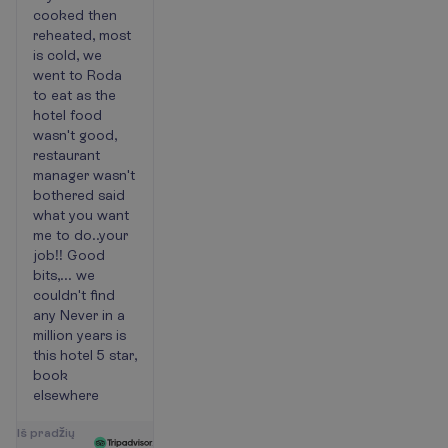
cooked then
reheated, most
is cold, we
went to Roda
to eat as the
hotel food
wasn't good,
restaurant
manager wasn't
bothered said
what you want
me to do..your
job!! Good
bits,... we
couldn't find
any Never in a
million years is
this hotel 5 star,
book
elsewhere
I
š
p
r
a
d
ž
i
ų