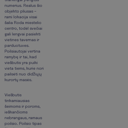
numerius. Realus šio
objekto pliusas –
rami lokacija visai
šalia Roda miestelio
centro, todėl svečiai
gali lengvai pasiekti
vietines tavernas ir
parduotuves.
Poilsiautojai vertina
ramybę ir tai, kad
viešbutis yra puiki
vieta tiems, kurie nori
pailsėti nuo didžiųjų
kurortų masės.
Viešbutis
tinkamiausias
šeimoms ir poroms,
ieškančioms
nebrangaus, ramaus
poilsio. Poilsio tipas