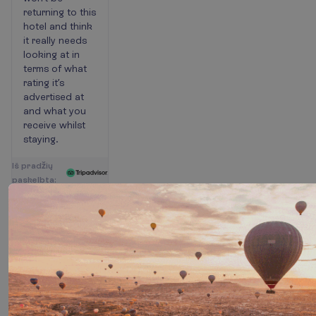
returning to this
hotel and think
it really needs
looking at in
terms of what
rating it’s
advertised at
and what you
receive whilst
staying.
I
š
p
r
a
d
ž
i
ų
p
a
s
k
e
l
b
t
a
:
Jun-
20
26
Šei
ma
Don't....looks
2026-06-21
are
Official 5 star