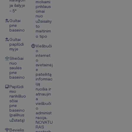
mokami
ja šalyje
priklaus
– 5*
omai
nuo
Gultai
užsisaky
prie
to
baseino
maitinim
o tipo
Gultai
paplūdi
Viešbuči
myje
o
internet
Skėčiai
o
nuo
svetainėj
saulės
e
prie
pateiktą
baseino
informac
iją
Paplūdi
ruošia ir
mio
atnaujin
rankšluo
a
sčiai
viešbuči
prie
o
baseino
administ
(palikus
racija.
užstatą)
NOVATU
RAS
Bevielis
neatsak