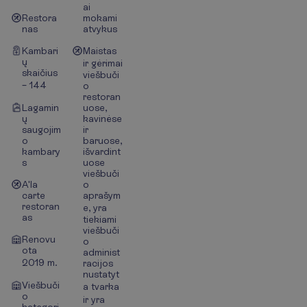
ai
Restora
mokami
nas
atvykus
Kambari
Maistas
ų
ir gėrimai
skaičius
viešbuči
– 144
o
restoran
Lagamin
uose,
ų
kavinėse
saugojim
ir
o
baruose,
kambary
išvardint
s
uose
viešbuči
A'la
o
carte
aprašym
restoran
e, yra
as
tiekiami
viešbuči
Renovu
o
ota
administ
2019 m.
racijos
nustatyt
Viešbuči
a tvarka
o
ir yra
kategori