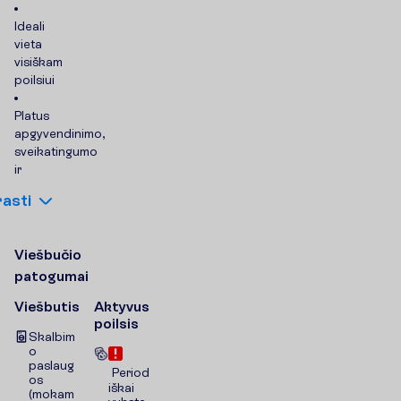
Ideali
vieta
visiškam
poilsiui
Platus
apgyvendinimo,
sveikatingumo
ir
r
a
s
t
i
V
i
e
š
b
u
č
i
o
p
a
t
o
g
u
m
a
i
Viešbutis
Aktyvus
poilsis
Skalbim
o
paslaug
Period
os
iškai
(mokam