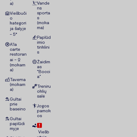
Vande
a)
ns
sporta
Viešbuči
s
o
(moka
kategori
ma)
ja šalyje
– 5*
Paplūd
imio
A'la
tinklini
carte
s
restoran
ai – 2
Žaidim
(mokam
as
a)
"Bocci
a"
Taverna
(mokam
Treniru
a)
oklių
salė
Gultai
prie
Jogos
baseino
pamok
os
Gultai
paplūdi
myje
Viešb