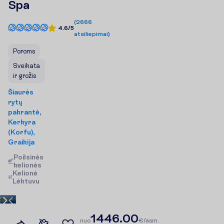
Spa
(
2666
4.6/5
atsiliepimai
)
Poroms
Sveikata
ir grožis
Šiaurės
rytų
pakrantė,
Kerkyra
(Korfu),
Graikija
Poilsinės
kelionės
K
e
l
i
o
n
ė
L
ė
k
t
u
v
u
Pasiūlymas
(Šiuo
1
1446.00
metu
n
u
o
€/asm.
of