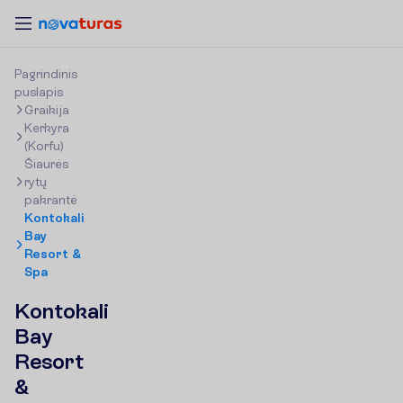
P
a
g
r
i
n
d
i
n
i
s
p
u
s
l
a
p
i
s
Graikija
Kerkyra
(Korfu)
Šiaurės
rytų
pakrantė
Kontokali
Bay
Resort &
Spa
Kontokali
Bay
Resort
&