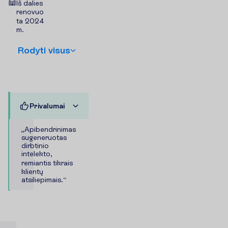
Iš dalies
renovuo
ta 2024
m.
R
o
d
y
t
i
v
i
s
u
s
P
r
i
v
a
l
u
m
a
i
„
A
p
i
b
e
n
d
r
i
n
i
m
a
s
s
u
g
e
n
e
r
u
o
t
a
s
d
i
r
b
t
i
n
i
o
i
n
t
e
l
e
k
t
o
,
r
e
m
i
a
n
t
i
s
t
i
k
r
a
i
s
k
l
i
e
n
t
ų
a
t
s
i
l
i
e
p
i
m
a
i
s
.
“