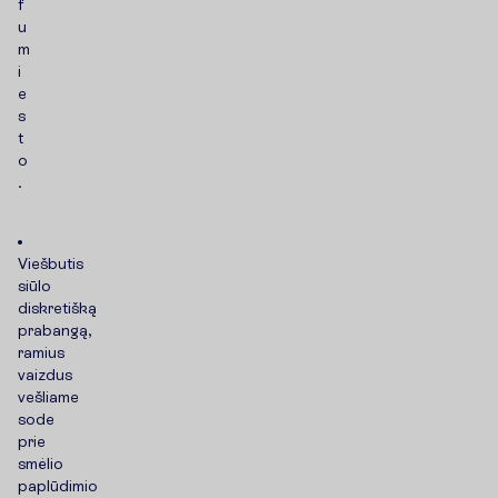
f
u
m
i
e
s
t
o
.
Viešbutis
siūlo
diskretišką
prabangą,
ramius
vaizdus
vešliame
sode
prie
smėlio
paplūdimio