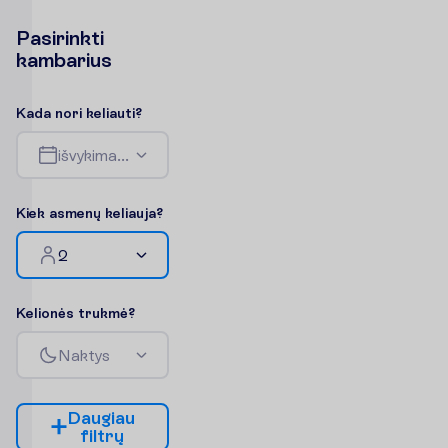
P
a
s
i
r
i
n
k
t
i
k
a
m
b
a
r
i
u
s
K
a
d
a
n
o
r
i
k
e
l
i
a
u
t
i
?
i
š
v
y
k
i
m
a
s
-
g
r
į
ž
i
m
a
s
K
i
e
k
a
s
m
e
n
ų
k
e
l
i
a
u
j
a
?
2
K
e
l
i
o
n
ė
s
t
r
u
k
m
ė
?
N
a
k
t
y
s
D
a
u
g
i
a
u
f
i
l
t
r
ų