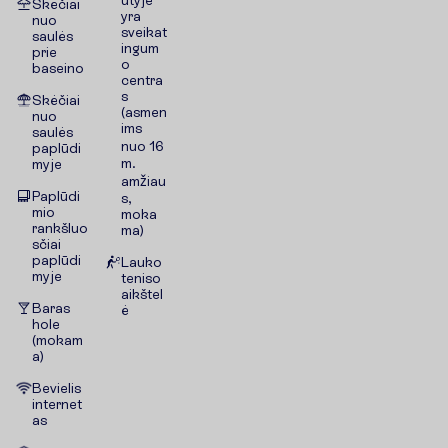
utyje
Skėčiai
yra
nuo
sveikat
saulės
ingum
prie
o
baseino
centra
s
Skėčiai
(asmen
nuo
ims
saulės
nuo 16
paplūdi
m.
myje
amžiau
Paplūdi
s,
mio
moka
rankšluo
ma)
sčiai
paplūdi
Lauko
myje
teniso
aikštel
Baras
ė
hole
(mokam
a)
Bevielis
internet
as