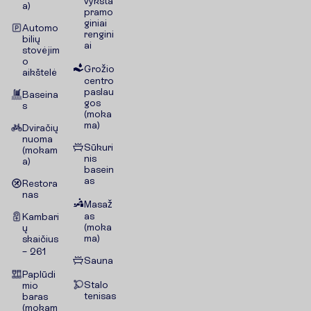
vyksta
a)
pramo
giniai
Automo
rengini
bilių
ai
stovėjim
o
Grožio
aikštelė
centro
paslau
Baseina
gos
s
(moka
ma)
Dviračių
nuoma
Sūkuri
(mokam
nis
a)
basein
as
Restora
nas
Masaž
as
Kambari
(moka
ų
ma)
skaičius
– 261
Sauna
Paplūdi
Stalo
mio
tenisas
baras
(mokam