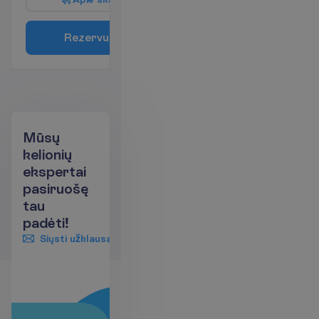
R
e
z
e
r
v
u
o
t
i
Mūsų
kelionių
ekspertai
pasiruošę
tau
padėti!
Siųsti užklausą
+370 661 06005