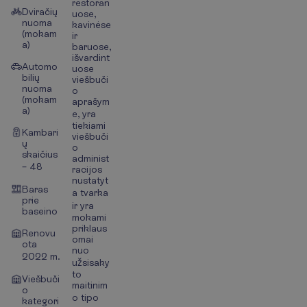
restoran
Dviračių
uose,
nuoma
kavinėse
(mokam
ir
a)
baruose,
išvardint
Automo
uose
bilių
viešbuči
nuoma
o
(mokam
aprašym
a)
e, yra
tiekiami
Kambari
viešbuči
ų
o
skaičius
administ
– 48
racijos
nustatyt
Baras
a tvarka
prie
ir yra
baseino
mokami
priklaus
Renovu
omai
ota
nuo
2022 m.
užsisaky
to
Viešbuči
maitinim
o
o tipo
kategori