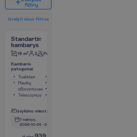
f
i
l
t
r
ų
I
š
v
a
l
y
t
i
v
i
s
u
s
f
i
l
t
r
u
s
Standartinis
kambarys
2
Pusryčiai
18 m²
K
a
m
b
a
r
i
o
p
a
t
o
g
u
m
a
i
Tualetas
Seifas
Plaukų
Dušas
džiovintuvas
Balkonas
Televizorius
Chalatai
P
l
a
č
i
a
u
I
š
v
y
k
i
m
o
m
i
e
s
t
a
s
:
V
i
l
n
i
u
s
7 naktys, 
2026-10-05
 - 
2026-10-12
939.00
I
š
v
i
s
o
:
€/asm.