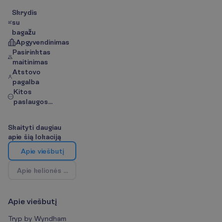
Skrydis
su
bagažu
Apgyvendinimas
Pasirinktas
maitinimas
Atstovo
pagalba
Kitos
paslaugos...
S
k
a
i
t
y
t
i
d
a
u
g
i
a
u
a
p
i
e
š
i
ą
l
o
k
a
c
i
j
ą
A
p
i
e
v
i
e
š
b
u
t
į
A
p
i
e
k
e
l
i
o
n
ė
s
k
r
y
p
t
į
/
Ž
e
m
ė
l
a
p
i
s
A
p
i
e
v
i
e
š
b
u
t
į
Tryp by Wyndham