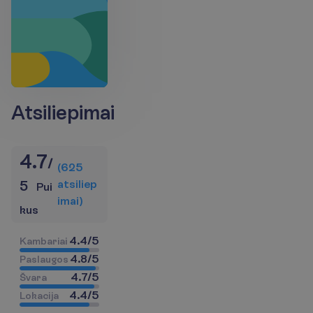
Atsiliepimai
4.7
/
(
625
a
t
s
i
l
i
e
p
5
Pui
i
m
a
i
)
kus
4.4
/
5
K
a
m
b
a
r
i
a
i
4.8
/
5
P
a
s
l
a
u
g
o
s
4.7
/
5
Š
v
a
r
a
4.4
/
5
L
o
k
a
c
i
j
a