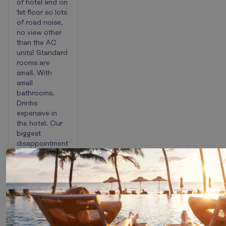
of hotel and on
1st floor so lots
of road noise,
no view other
than the AC
units! Standard
rooms are
small. With
small
bathrooms.
Drinks
expensive in
the hotel. Our
biggest
disappointment
was Dassia.
The ‘resort’ is
the main road.
Yes, there are a
few good
restaurants and
a couple of
bars. It seems