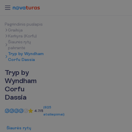
P
a
g
r
i
n
d
i
n
i
s
p
u
s
l
a
p
i
s
Graikija
Kerkyra (Korfu)
Šiaurės rytų
pakrantė
Tryp by Wyndham
Corfu Dassia
Tryp by
Wyndham
Corfu
Dassia
(
625
4.7/5
atsiliepimai
)
Šiaurės rytų