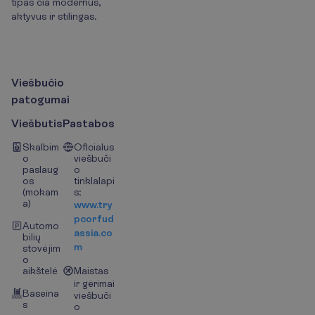
tipas čia modernus,
aktyvus ir stilingas.
V
i
e
š
b
u
č
i
o
p
a
t
o
g
u
m
a
i
Viešbutis
Pastabos
Skalbim
Oficialus
o
viešbuči
paslaug
o
os
tinklalapi
(mokam
s:
a)
www.try
pcorfud
Automo
assia.co
bilių
m
stovėjim
o
aikštelė
Maistas
ir gėrimai
Baseina
viešbuči
s
o