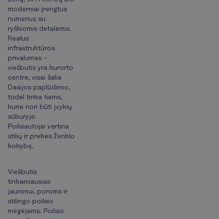
moderniai įrengtus
numerius su
ryškiomis detalėmis.
Realus
infrastruktūros
privalumas –
viešbutis yra kurorto
centre, visai šalia
Dasijos paplūdimio,
todėl tinka tiems,
kurie nori būti įvykių
sūkuryje.
Poilsiautojai vertina
stilių ir prekės ženklo
kokybę.
Viešbutis
tinkamiausias
jaunimui, poroms ir
stilingo poilsio
mėgėjams. Poilsio