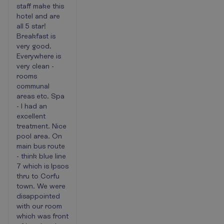
staff make this
hotel
hotel and are
but….
all 5 star!
Breakfast is
very good.
Everywhere is
very clean -
rooms
communal
areas etc. Spa
- I had an
excellent
treatment. Nice
pool area. On
main bus route
- think blue line
7 which is Ipsos
thru to Corfu
town. We were
disappointed
with our room
which was front