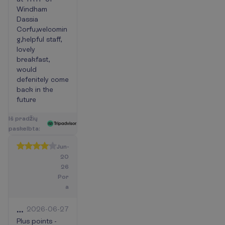
lovely
Windham
breakfast,
Dassia
will
Corfu,welcomin
return.
g,helpful staff,
lovely
breakfast,
would
defenitely come
back in the
future
I
š
p
r
a
d
ž
i
ų
p
a
s
k
e
l
b
t
a
:
Jun-
20
26
Por
a
Nice
2026-06-27
enough
Plus points -