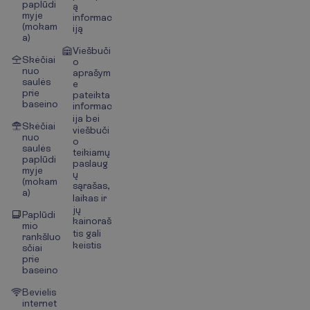
paplūdi
ą
myje
informac
(mokam
iją
a)
Viešbuči
Skėčiai
o
nuo
aprašym
saulės
e
prie
pateikta
baseino
informac
ija bei
Skėčiai
viešbuči
nuo
o
saulės
teikiamų
paplūdi
paslaug
myje
ų
(mokam
sąrašas,
a)
laikas ir
jų
Paplūdi
kainoraš
mio
tis gali
rankšluo
keistis
sčiai
prie
baseino
Bevielis
internet