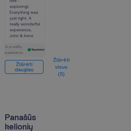
hire -
exploring).
Everything was
just right. A
really wonderful
experience.
John & Irene
I
š
p
r
a
d
ž
i
ų
p
a
s
k
e
l
b
t
a
:
Ž
i
ū
r
ė
t
i
Ž
i
ū
r
ė
t
i
v
i
s
u
s
d
a
u
g
i
a
u
(
5
)
Panašūs
kelionių