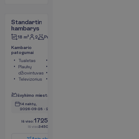
Standartinis
kambarys
2
Pusryčiai
18 m²
K
a
m
b
a
r
i
o
p
a
t
o
g
u
m
a
i
Tualetas
Seifas
Plaukų
Dušas
džiovintuvas
Balkonas
Televizorius
Chalatai
P
l
a
č
i
a
u
I
š
v
y
k
i
m
o
m
i
e
s
t
a
s
:
V
i
l
n
i
u
s
14 naktų, 
2026-09-28
 - 
2026-10-12
1725.00
I
š
v
i
s
o
:
€/asm.
I
š
v
i
s
o
3450.00
€/grupei
A
p
i
e
s
k
r
y
d
į