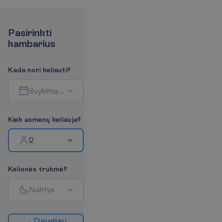
P
a
s
i
r
i
n
k
t
i
k
a
m
b
a
r
i
u
s
K
a
d
a
n
o
r
i
k
e
l
i
a
u
t
i
?
i
š
v
y
k
i
m
a
s
-
g
r
į
ž
i
m
a
s
K
i
e
k
a
s
m
e
n
ų
k
e
l
i
a
u
j
a
?
2
K
e
l
i
o
n
ė
s
t
r
u
k
m
ė
?
N
a
k
t
y
s
D
a
u
g
i
a
u