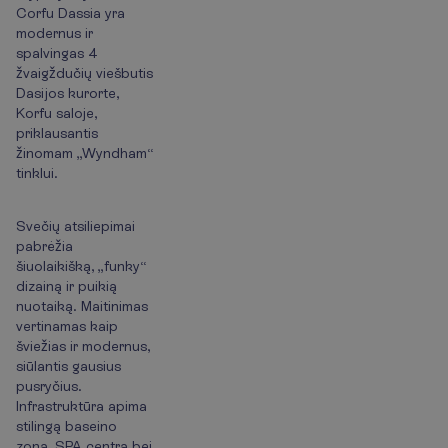
Corfu Dassia yra
modernus ir
spalvingas 4
žvaigždučių viešbutis
Dasijos kurorte,
Korfu saloje,
priklausantis
žinomam „Wyndham“
tinklui.
Svečių atsiliepimai
pabrėžia
šiuolaikišką, „funky“
dizainą ir puikią
nuotaiką. Maitinimas
vertinamas kaip
šviežias ir modernus,
siūlantis gausius
pusryčius.
Infrastruktūra apima
stilingą baseino
zoną, SPA centrą bei