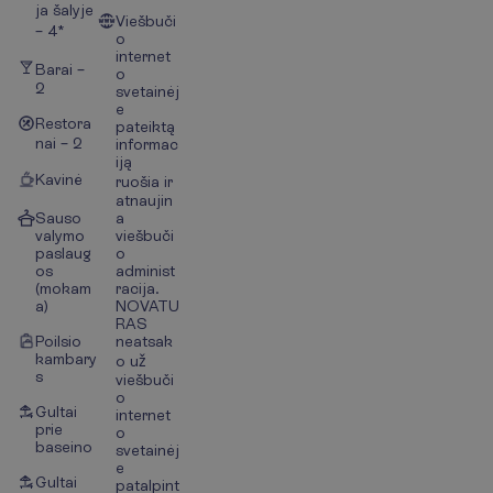
ja šalyje
Viešbuči
– 4*
o
internet
Barai –
o
2
svetainėj
e
Restora
pateiktą
nai – 2
informac
iją
Kavinė
ruošia ir
atnaujin
Sauso
a
valymo
viešbuči
paslaug
o
os
administ
(mokam
racija.
a)
NOVATU
RAS
Poilsio
neatsak
kambary
o už
s
viešbuči
o
Gultai
internet
prie
o
baseino
svetainėj
e
Gultai
patalpint