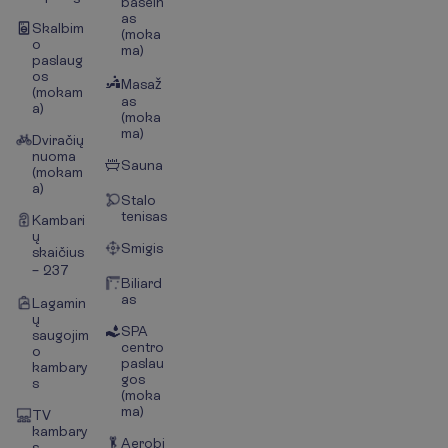
basein
as
Skalbim
(moka
o
ma)
paslaug
os
Masaž
(mokam
as
a)
(moka
ma)
Dviračių
nuoma
Sauna
(mokam
a)
Stalo
tenisas
Kambari
ų
Smigis
skaičius
– 237
Biliard
as
Lagamin
ų
SPA
saugojim
centro
o
paslau
kambary
gos
s
(moka
ma)
TV
kambary
Aerobi
s