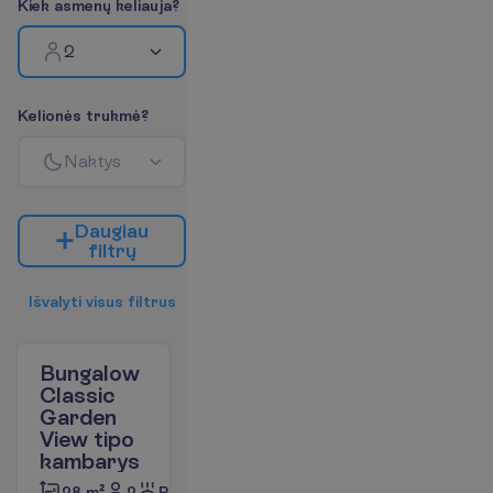
K
i
e
k
a
s
m
e
n
ų
k
e
l
i
a
u
j
a
?
2
K
e
l
i
o
n
ė
s
t
r
u
k
m
ė
?
N
a
k
t
y
s
D
a
u
g
i
a
u
f
i
l
t
r
ų
I
š
v
a
l
y
t
i
v
i
s
u
s
f
i
l
t
r
u
s
Bungalow
Classic
Garden
View tipo
kambarys
2
Pusryčiai
28 m²