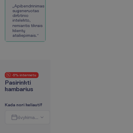
„
A
p
i
b
e
n
d
r
i
n
i
m
a
s
s
u
g
e
n
e
r
u
o
t
a
s
d
i
r
b
t
i
n
i
o
i
n
t
e
l
e
k
t
o
,
r
e
m
i
a
n
t
i
s
t
i
k
r
a
i
s
k
l
i
e
n
t
ų
a
t
s
i
l
i
e
p
i
m
a
i
s
.
“
-5% internetu
P
a
s
i
r
i
n
k
t
i
k
a
m
b
a
r
i
u
s
K
a
d
a
n
o
r
i
k
e
l
i
a
u
t
i
?
i
š
v
y
k
i
m
a
s
-
g
r
į
ž
i
m
a
s