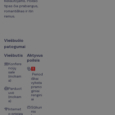
keliautojams. Poilsio
tipas čia prabangus,
romantiškas ir itin
ramus.
V
i
e
š
b
u
č
i
o
p
a
t
o
g
u
m
a
i
Viešbutis
Aktyvus
poilsis
Konfere
ncijų
salė
Period
(mokam
iškai
a)
vyksta
pramo
Parduot
giniai
uvė
rengini
(mokam
ai
a)
Sūkuri
Internet
nis
o prieiga