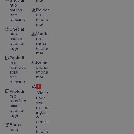
Skėčiai
ma)
nuo
saulės
Baidar
prie
ės
baseino
(moka
ma)
Skėčiai
nuo
Vande
saulės
ns
paplūdi
slidės
myje
(moka
ma)
Paplūdi
mio
Katam
rankšluo
aranai
sčiai
(moka
prie
ma)
baseino
Paplūdi
Viešb
mio
utyje
rankšluo
yra
sčiai
sveikat
paplūdi
ingum
myje
o
centra
Baras
s
hole
(moka