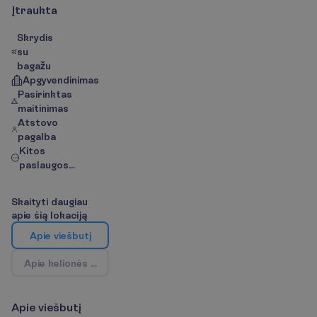
Į
t
r
a
u
k
t
a
Skrydis
su
bagažu
Apgyvendinimas
Pasirinktas
maitinimas
Atstovo
pagalba
Kitos
paslaugos...
S
k
a
i
t
y
t
i
d
a
u
g
i
a
u
a
p
i
e
š
i
ą
l
o
k
a
c
i
j
ą
A
p
i
e
v
i
e
š
b
u
t
į
A
p
i
e
k
e
l
i
o
n
ė
s
k
r
y
p
t
į
/
Ž
e
m
ė
l
a
p
i
s
A
p
i
e
v
i
e
š
b
u
t
į