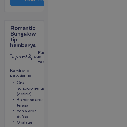
Romantic
Bungalow
tipo
kambarys
Pusryčiai
2
ir
28 m²
vakarienė
K
a
m
b
a
r
i
o
p
a
t
o
g
u
m
a
i
Oro
Plaukų
kondicionierius
džiovintuvas
(vietinis)
Mini baras
Balkonas arba
(papildomas
terasa
kiekvieną
Vonia arba
dieną)
dušas
(mokama)
Chalatai
Telefonas