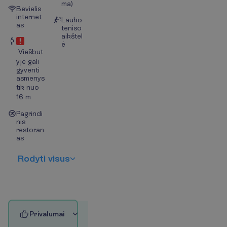
ma)
Bevielis
internet
Lauko
as
teniso
aikštel
ė
Viešbut
yje gali
gyventi
asmenys
tik nuo
16 m
Pagrindi
nis
restoran
as
R
o
d
y
t
i
v
i
s
u
s
P
r
i
v
a
l
u
m
a
i