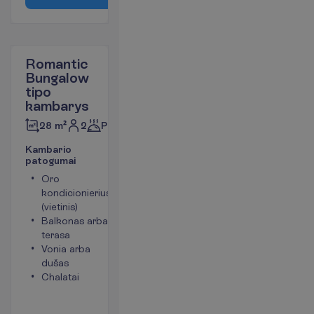
Romantic
Bungalow
tipo
kambarys
2
Pusryčiai
28 m²
K
a
m
b
a
r
i
o
p
a
t
o
g
u
m
a
i
Oro
Plaukų
kondicionierius
džiovintuvas
(vietinis)
Mini baras
Balkonas arba
(papildomas
terasa
kiekvieną
Vonia arba
dieną)
dušas
(mokama)
Chalatai
Telefonas
Kambario
plotas apie