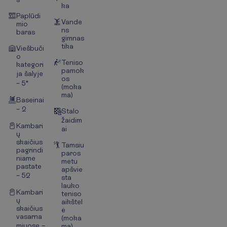
ka
Paplūdi
Vande
mio
ns
baras
gimnas
tika
Viešbuči
o
Teniso
kategori
pamok
ja šalyje
os
– 5*
(moka
ma)
Baseinai
– 2
Stalo
žaidim
Kambari
ai
ų
skaičius
Tamsiu
pagrindi
paros
niame
metu
pastate
apšvie
– 52
sta
lauko
Kambari
teniso
ų
aikštel
skaičius
ė
vasarna
(moka
miuose –
ma)