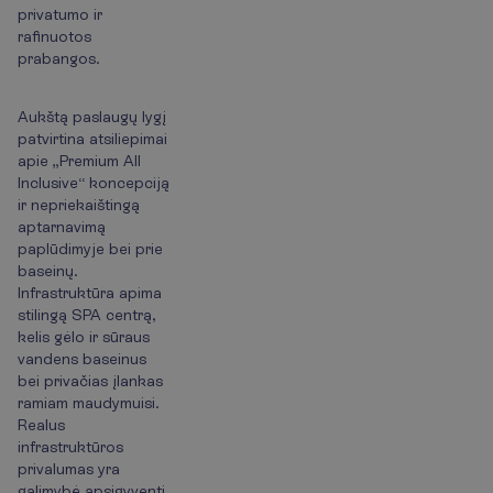
privatumo ir
rafinuotos
prabangos.
Aukštą paslaugų lygį
patvirtina atsiliepimai
apie „Premium All
Inclusive“ koncepciją
ir nepriekaištingą
aptarnavimą
paplūdimyje bei prie
baseinų.
Infrastruktūra apima
stilingą SPA centrą,
kelis gėlo ir sūraus
vandens baseinus
bei privačias įlankas
ramiam maudymuisi.
Realus
infrastruktūros
privalumas yra
galimybė apsigyventi