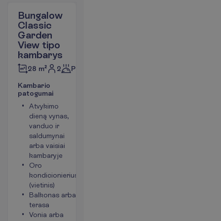
Bungalow
Classic
Garden
View tipo
kambarys
2
Pusryčiai
28 m²
K
a
m
b
a
r
i
o
p
a
t
o
g
u
m
a
i
Atvykimo
Chalatai
dieną vynas,
Langai į
vanduo ir
sodo pusę
saldumynai
Plaukų
arba vaisiai
džiovintuvas
kambaryje
Mini baras
Oro
(papildomas
kondicionierius
kiekvieną
(vietinis)
dieną)
Balkonas arba
(mokama)
terasa
P
l
a
č
i
a
u
Vonia arba