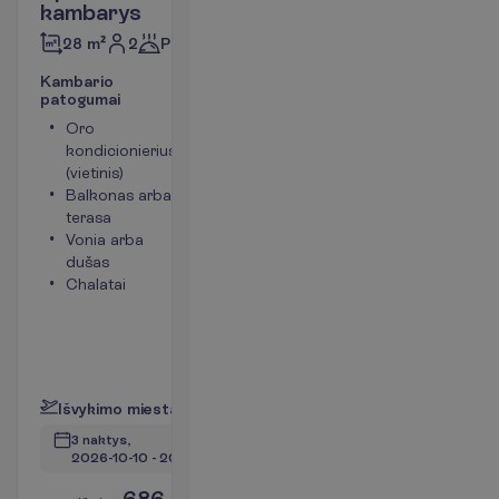
kambarys
2
Pusryčiai
28 m²
K
a
m
b
a
r
i
o
p
a
t
o
g
u
m
a
i
Oro
Plaukų
kondicionierius
džiovintuvas
(vietinis)
Mini baras
Balkonas arba
(papildomas
terasa
kiekvieną
Vonia arba
dieną)
dušas
(mokama)
Chalatai
Telefonas
Kambario
plotas apie
28 m²
P
l
a
č
i
a
u
I
š
v
y
k
i
m
o
m
i
e
s
t
a
s
:
V
i
l
n
i
u
s
3 naktys, 
2026-10-10
 - 
2026-10-13
686.00