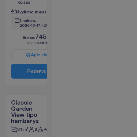
dušas
I
š
v
y
k
i
m
o
m
i
e
s
t
a
s
:
V
i
l
n
i
u
s
3 naktys, 
2026-10-17
 - 
2026-10-20
745.00
I
š
v
i
s
o
:
€/asm.
I
š
v
i
s
o
1490.00
€/grupei
A
p
i
e
s
k
r
y
d
į
R
e
z
e
r
v
u
o
t
i
Classic
Garden
View tipo
kambarys
2
Pusryčiai
31 m²