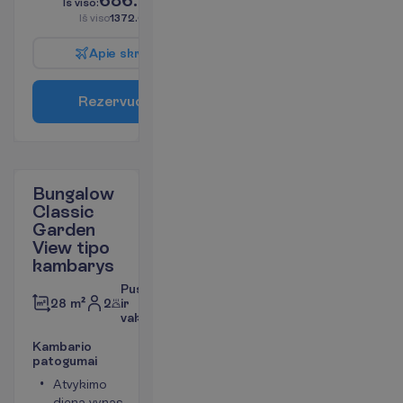
I
š
v
i
s
o
:
€/asm.
I
š
v
i
s
o
1372.00
€/grupei
A
p
i
e
s
k
r
y
d
į
R
e
z
e
r
v
u
o
t
i
Bungalow
Classic
Garden
View tipo
kambarys
Pusryčiai
2
ir
28 m²
vakarienė
K
a
m
b
a
r
i
o
p
a
t
o
g
u
m
a
i
Atvykimo
Chalatai
dieną vynas,
Langai į