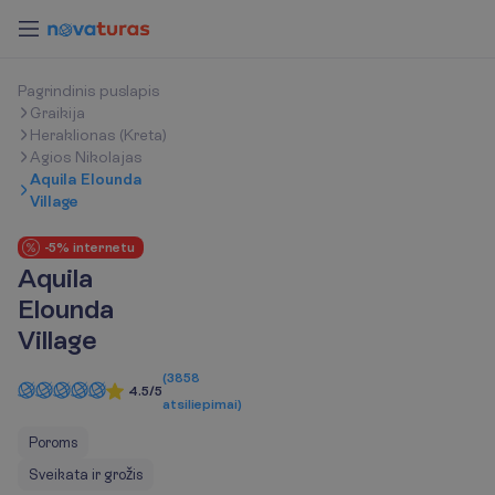
P
a
g
r
i
n
d
i
n
i
s
p
u
s
l
a
p
i
s
Graikija
Heraklionas (Kreta)
Agios Nikolajas
Aquila Elounda
Village
-5% internetu
Aquila
Elounda
Village
(
3858
4.5/5
atsiliepimai
)
Poroms
Sveikata ir grožis