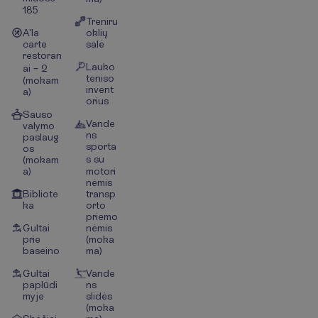
185
Treniru
A'la
oklių
carte
salė
restoran
Lauko
ai – 2
teniso
(mokam
invent
a)
orius
Sauso
Vande
valymo
ns
paslaug
sporta
os
s su
(mokam
a)
motori
nėmis
Bibliote
transp
ka
orto
priemo
Gultai
nėmis
prie
(moka
baseino
ma)
Gultai
Vande
paplūdi
ns
myje
slidės
(moka