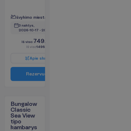
28 m²
P
l
a
č
i
a
u
I
š
v
y
k
i
m
o
m
i
e
s
t
a
s
:
V
i
l
n
i
u
s
3 naktys, 
2026-10-17
 - 
2026-10-20
749.00
I
š
v
i
s
o
:
€/asm.
I
š
v
i
s
o
1498.00
€/grupei
A
p
i
e
s
k
r
y
d
į
R
e
z
e
r
v
u
o
t
i
Bungalow
Classic
Sea View
tipo
kambarys