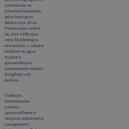
numeriuose su
privačiais baseinais
arba tiesioginiu
išėjimu prie jūros.
Poilsiautojai vertina
tai, kad viešbutyje
nėra triukšmingos
animacijos, o vakarai
leidžiami su gyva
muzika ir
gurmaniškomis
vakarienėmis stebint
žvaigždes virš
įlankos.
Viešbutis
tinkamiausias
poroms,
jaunavedžiams ir
ramybės ieškantiems
suaugusiems