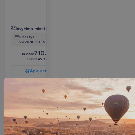
Kambario
plotas apie
28 m²
P
l
a
č
i
a
u
I
š
v
y
k
i
m
o
m
i
e
s
t
a
s
:
V
i
l
n
i
u
s
3 naktys, 
2026-10-10
 - 
2026-10-13
710.00
I
š
v
i
s
o
:
€/asm.
I
š
v
i
s
o
1420.00
€/grupei
A
p
i
e
s
k
r
y
d
į
R
e
z
e
r
v
u
o
t
i
Classic
Garden
View tipo