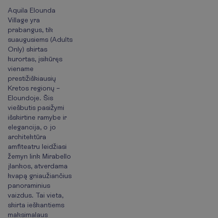
Aquila Elounda
Village yra
prabangus, tik
suaugusiems (Adults
Only) skirtas
kurortas, įsikūręs
viename
prestižiškiausių
Kretos regionų –
Eloundoje. Šis
viešbutis pasižymi
išskirtine ramybe ir
elegancija, o jo
architektūra
amfiteatru leidžiasi
žemyn link Mirabello
įlankos, atverdama
kvapą gniaužiančius
panoraminius
vaizdus. Tai vieta,
skirta ieškantiems
maksimalaus