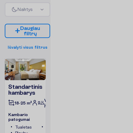
N
a
k
t
y
s
D
a
u
g
i
a
u
f
i
l
t
r
ų
I
š
v
a
l
y
t
i
v
i
s
u
s
f
i
l
t
r
u
s
Standartinis
kambarys
Viskas
2
18-25 m²
įskaičiuota
K
a
m
b
a
r
i
o
p
a
t
o
g
u
m
a
i
Tualetas
Kambario