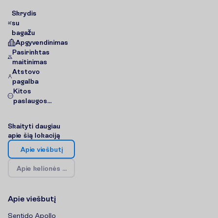
Skrydis
su
bagažu
Apgyvendinimas
Pasirinktas
maitinimas
Atstovo
pagalba
Kitos
paslaugos...
S
k
a
i
t
y
t
i
d
a
u
g
i
a
u
a
p
i
e
š
i
ą
l
o
k
a
c
i
j
ą
A
p
i
e
v
i
e
š
b
u
t
į
A
p
i
e
k
e
l
i
o
n
ė
s
k
r
y
p
t
į
/
Ž
e
m
ė
l
a
p
i
s
A
p
i
e
v
i
e
š
b
u
t
į
Sentido Apollo