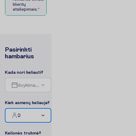
k
l
i
e
n
t
ų
a
t
s
i
l
i
e
p
i
m
a
i
s
.
“
P
a
s
i
r
i
n
k
t
i
k
a
m
b
a
r
i
u
s
K
a
d
a
n
o
r
i
k
e
l
i
a
u
t
i
?
i
š
v
y
k
i
m
a
s
-
g
r
į
ž
i
m
a
s
K
i
e
k
a
s
m
e
n
ų
k
e
l
i
a
u
j
a
?
2
K
e
l
i
o
n
ė
s
t
r
u
k
m
ė
?