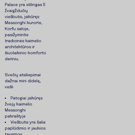
Palace yra stilingas 5
žvaigždučių
viešbutis, įsikūręs
Messonghi kurorte,
Korfu saloje,
pasižymintis
tradicinės kaimelio
architektūros ir
šiuolaikinio komforto
deriniu.
Svečių atsiliepimai
dažnai mini didelę,
vešli
Patogiai įsikūręs
žvejų kaimelio
Messonghi
pakraštyje
Viešbutis yra šalia
paplūdimio ir jaukios
tavernos