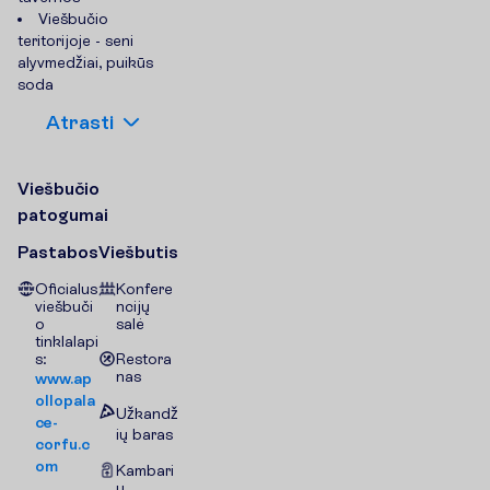
Viešbučio
teritorijoje - seni
alyvmedžiai, puikūs
soda
A
t
r
a
s
t
i
V
i
e
š
b
u
č
i
o
p
a
t
o
g
u
m
a
i
Pastabos
Viešbutis
Oficialus
Konfere
viešbuči
ncijų
o
salė
tinklalapi
s:
Restora
nas
www.ap
ollopala
Užkandž
ce-
ių baras
corfu.c
om
Kambari
ų