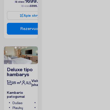
1699.00
I
š
v
i
s
o
:
€/asm.
I
š
v
i
s
o
3398.00
€/grupei
A
p
i
e
s
k
r
y
d
į
R
e
z
e
r
v
u
o
t
i
Deluxe tipo
kambarys
Viskas
2
25 m²
įskaičiuota
K
a
m
b
a
r
i
o
p
a
t
o
g
u
m
a
i
Dušas
Televizorius
Plaukų
Seifas