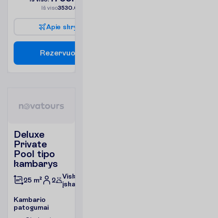
I
š
v
i
s
o
3530.00
€/grupei
A
p
i
e
s
k
r
y
d
į
R
e
z
e
r
v
u
o
t
i
Deluxe
Private
Pool tipo
kambarys
Viskas
2
25 m²
įskaičiuota
K
a
m
b
a
r
i
o
p
a
t
o
g
u
m
a
i