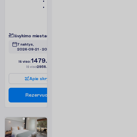
Seifas
Balkonas
arba
terasa
P
l
a
č
i
a
u
I
š
v
y
k
i
m
o
m
i
e
s
t
a
s
:
V
i
l
n
i
u
s
7 naktys, 
2026-09-21
 - 
2026-09-28
1479.00
I
š
v
i
s
o
:
€/asm.
I
š
v
i
s
o
2958.00
€/grupei
A
p
i
e
s
k
r
y
d
į
R
e
z
e
r
v
u
o
t
i