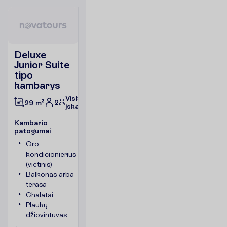
Deluxe
Junior Suite
tipo
kambarys
Viskas
2
29 m²
įskaičiuota
K
a
m
b
a
r
i
o
p
a
t
o
g
u
m
a
i
Oro
Telefonas
kondicionierius
Kambario
(vietinis)
plotas
Balkonas arba
apie 29
terasa
m²
Chalatai
Seifas
Plaukų
Tualetas
džiovintuvas
P
l
a
č
i
a
u