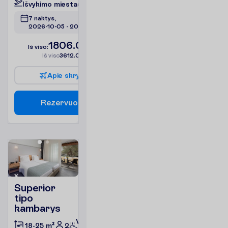
I
š
v
y
k
i
m
o
m
i
e
s
t
a
s
:
V
i
l
n
i
u
s
7 naktys, 
2026-10-05
 - 
2026-10-12
1806.00
I
š
v
i
s
o
:
€/asm.
I
š
v
i
s
o
3612.00
€/grupei
A
p
i
e
s
k
r
y
d
į
R
e
z
e
r
v
u
o
t
i
Superior
tipo
kambarys
Viskas
2
18-25 m²