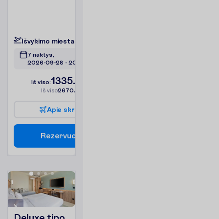
arba
terasa
P
l
a
č
i
a
u
I
š
v
y
k
i
m
o
m
i
e
s
t
a
s
:
V
i
l
n
i
u
s
7 naktys, 
2026-09-28
 - 
2026-10-05
1335.00
I
š
v
i
s
o
:
€/asm.
I
š
v
i
s
o
2670.00
€/grupei
A
p
i
e
s
k
r
y
d
į
R
e
z
e
r
v
u
o
t
i
Deluxe tipo