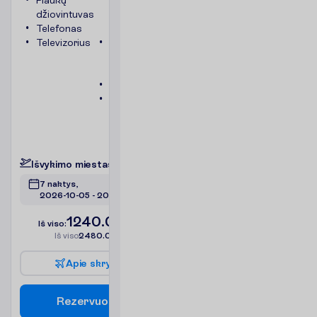
Plaukų
plotas
džiovintuvas
apie 18-
Telefonas
25 m²
Televizorius
Vonia
arba
dušas
Seifas
Balkonas
arba
terasa
P
l
a
č
i
a
u
I
š
v
y
k
i
m
o
m
i
e
s
t
a
s
:
V
i
l
n
i
u
s
7 naktys, 
2026-10-05
 - 
2026-10-12
1240.00
I
š
v
i
s
o
:
€/asm.
I
š
v
i
s
o
2480.00
€/grupei
A
p
i
e
s
k
r
y
d
į
R
e
z
e
r
v
u
o
t
i