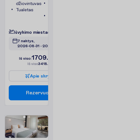
džiovintuvas
Bevielis
Tualetas
internetas
Chalatai
P
l
a
č
i
a
u
I
š
v
y
k
i
m
o
m
i
e
s
t
a
s
:
V
i
l
n
i
u
s
7 naktys, 
2026-08-31
 - 
2026-09-07
1709.00
I
š
v
i
s
o
:
€/asm.
I
š
v
i
s
o
3418.00
€/grupei
A
p
i
e
s
k
r
y
d
į
R
e
z
e
r
v
u
o
t
i