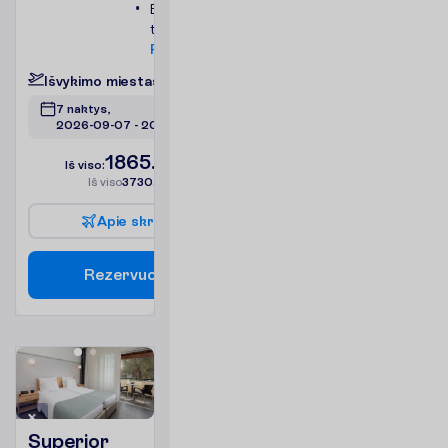
Balkonas arba
terasa
P
l
a
č
i
a
u
I
š
v
y
k
i
m
o
m
i
e
s
t
a
s
:
V
i
l
n
i
u
s
7 naktys, 
2026-09-07
 - 
2026-09-14
1865.00
I
š
v
i
s
o
:
€/asm.
I
š
v
i
s
o
3730.00
€/grupei
A
p
i
e
s
k
r
y
d
į
R
e
z
e
r
v
u
o
t
i
Superior