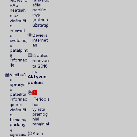
NOVATU
sčiai
RAS
paplūdi
neatsak
myje
o už
(palikus
viešbuči
užstatą)
o
internet
Bevielis
o
internet
svetainėj
as
e
patalpint
ą
Iš dalies
informac
renovuo
iją
ta 2018
m.
Viešbuči
Aktyvus
o
poilsis
aprašym
e
pateikta
informac
Periodiš
kai
ija bei
vyksta
viešbuči
pramogi
o
niai
teikiamų
renginiai
paslaug
ų
Stalo
sąrašas,