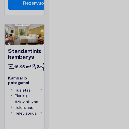
R
e
z
e
r
v
u
o
t
i
Standartinis
kambarys
Viskas
2
18-25 m²
įskaičiuota
K
a
m
b
a
r
i
o
p
a
t
o
g
u
m
a
i
Tualetas
Kambario
Plaukų
plotas
džiovintuvas
apie 18-
Telefonas
25 m²
Televizorius
Vonia
arba
dušas