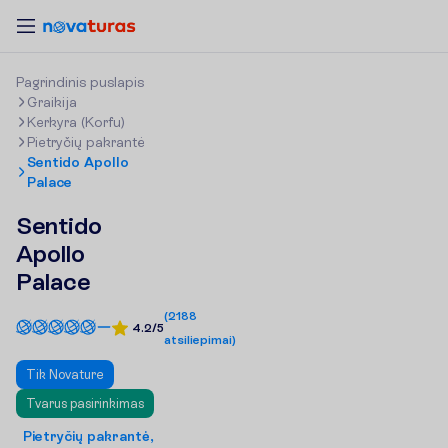
P
a
g
r
i
n
d
i
n
i
s
p
u
s
l
a
p
i
s
Graikija
Kerkyra (Korfu)
Pietryčių pakrantė
Sentido Apollo
Palace
Sentido
Apollo
Palace
(
2188
4.2/5
atsiliepimai
)
Tik Novature
Tvarus pasirinkimas
Pietryčių pakrantė,