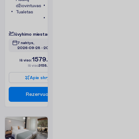
džiovintuvas
Bevielis
Tualetas
internetas
Chalatai
P
l
a
č
i
a
u
I
š
v
y
k
i
m
o
m
i
e
s
t
a
s
:
V
i
l
n
i
u
s
7 naktys, 
2026-09-28
 - 
2026-10-05
1579.00
I
š
v
i
s
o
:
€/asm.
I
š
v
i
s
o
3158.00
€/grupei
A
p
i
e
s
k
r
y
d
į
R
e
z
e
r
v
u
o
t
i