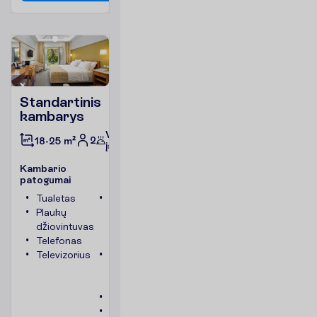
Standartinis
kambarys
Viskas
2
18-25 m²
įskaičiuota
K
a
m
b
a
r
i
o
p
a
t
o
g
u
m
a
i
Tualetas
Kambario
Plaukų
plotas
džiovintuvas
apie 18-
Telefonas
25 m²
Televizorius
Vonia
arba
dušas
Seifas
Balkonas