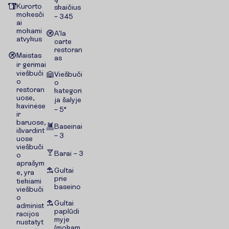
Kurorto
skaičius
mokesči
– 345
ai
mokami
A'la
atvykus
carte
restoran
Maistas
as
ir gėrimai
viešbuči
Viešbuči
o
o
restoran
kategori
uose,
ja šalyje
kavinėse
– 5*
ir
baruose,
Baseinai
išvardint
– 3
uose
viešbuči
Barai – 3
o
aprašym
Gultai
e, yra
prie
tiekiami
baseino
viešbuči
o
Gultai
administ
paplūdi
racijos
myje
nustatyt
(mokam