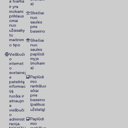
a tvarka
a)
ir yra
mokami
Skėčiai
priklaus
nuo
omai
saulės
nuo
prie
užsisaky
baseino
to
maitinim
Skėčiai
o tipo
nuo
saulės
paplūdi
Viešbuči
myje
o
(mokam
internet
a)
o
svetainėj
Paplūdi
e
mio
pateiktą
rankšluo
informac
sčiai
iją
prie
ruošia ir
baseino
atnaujin
(palikus
a
užstatą)
viešbuči
o
Paplūdi
administ
mio
racija.
rankšluo