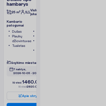
kambarys
Viskas
2
25 m²
įskaičiuota
K
a
m
b
a
r
i
o
p
a
t
o
g
u
m
a
i
Dušas
Televizorius
Plaukų
Seifas
džiovintuvas
Bevielis
Tualetas
internetas
Chalatai
P
l
a
č
i
a
u
I
š
v
y
k
i
m
o
m
i
e
s
t
a
s
:
V
i
l
n
i
u
s
7 naktys, 
2026-10-05
 - 
2026-10-12
1460.00
I
š
v
i
s
o
:
€/asm.
I
š
v
i
s
o
2920.00
€/grupei
A
p
i
e
s
k
r
y
d
į