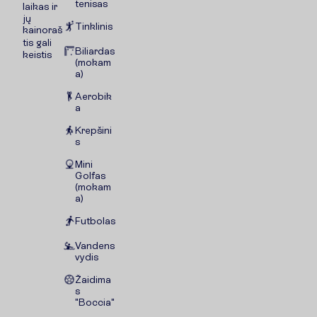
tenisas
laikas ir
jų
Tinklinis
kainoraš
tis gali
Biliardas
keistis
(mokam
a)
Aerobik
a
Krepšini
s
Mini
Golfas
(mokam
a)
Futbolas
Vandens
vydis
Žaidima
s
"Boccia"