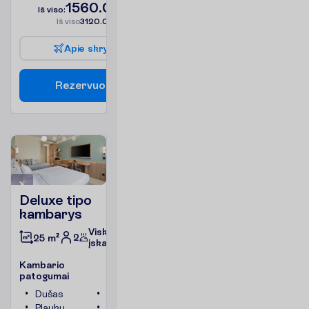
1560.00
I
š
v
i
s
o
:
€/asm.
I
š
v
i
s
o
3120.00
€/grupei
A
p
i
e
s
k
r
y
d
į
R
e
z
e
r
v
u
o
t
i
Deluxe tipo
kambarys
Viskas
2
25 m²
įskaičiuota
K
a
m
b
a
r
i
o
p
a
t
o
g
u
m
a
i
Dušas
Televizorius
Plaukų
Seifas