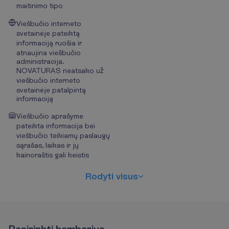
maitinimo tipo
Viešbučio interneto
svetainėje pateiktą
informaciją ruošia ir
atnaujina viešbučio
administracija.
NOVATURAS neatsako už
viešbučio interneto
svetainėje patalpintą
informaciją
Viešbučio aprašyme
pateikta informacija bei
viešbučio teikiamų paslaugų
sąrašas, laikas ir jų
kainoraštis gali keistis
R
o
d
y
t
i
v
i
s
u
s
P
a
s
i
r
i
n
k
t
i
k
a
m
b
a
r
i
u
s