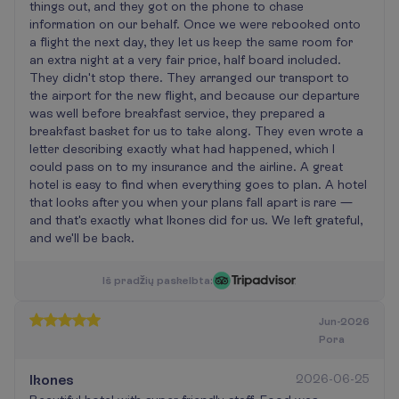
things out, and they got on the phone to chase
information on our behalf. Once we were rebooked onto
a flight the next day, they let us keep the same room for
an extra night at a very fair price, half board included.
They didn't stop there. They arranged our transport to
the airport for the new flight, and because our departure
was well before breakfast service, they prepared a
breakfast basket for us to take along. They even wrote a
letter describing exactly what had happened, which I
could pass on to my insurance and the airline. A great
hotel is easy to find when everything goes to plan. A hotel
that looks after you when your plans fall apart is rare —
and that's exactly what Ikones did for us. We left grateful,
and we'll be back.
I
š
p
r
a
d
ž
i
ų
p
a
s
k
e
l
b
t
a
:
Jun-2026
Pora
Ikones
2026-06-25