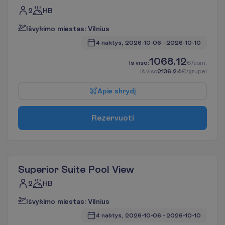
2
HB
I
š
v
y
k
i
m
o
m
i
e
s
t
a
s
:
V
i
l
n
i
u
s
4 naktys, 
2026-10-06
 - 
2026-10-10
1068.12
I
š
v
i
s
o
:
€/asm.
I
š
v
i
s
o
2136.24
€/grupei
A
p
i
e
s
k
r
y
d
į
R
e
z
e
r
v
u
o
t
i
Superior Suite Pool View
2
HB
I
š
v
y
k
i
m
o
m
i
e
s
t
a
s
:
V
i
l
n
i
u
s
4 naktys, 
2026-10-06
 - 
2026-10-10