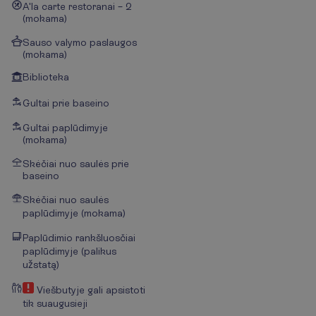
A'la carte restoranai – 2
(mokama)
Sauso valymo paslaugos
(mokama)
Biblioteka
Gultai prie baseino
Gultai paplūdimyje
(mokama)
Skėčiai nuo saulės prie
baseino
Skėčiai nuo saulės
paplūdimyje (mokama)
Paplūdimio rankšluosčiai
paplūdimyje (palikus
užstatą)
Viešbutyje gali apsistoti
tik suaugusieji