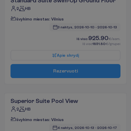
Standard Suite Swim-Up Ground Floor
2
HB
I
š
v
y
k
i
m
o
m
i
e
s
t
a
s
:
V
i
l
n
i
u
s
3 naktys, 
2026-10-10
 - 
2026-10-13
925.90
I
š
v
i
s
o
:
€/asm.
I
š
v
i
s
o
1851.80
€/grupei
A
p
i
e
s
k
r
y
d
į
R
e
z
e
r
v
u
o
t
i
Superior Suite Pool View
2
HB
I
š
v
y
k
i
m
o
m
i
e
s
t
a
s
:
V
i
l
n
i
u
s
4 naktys, 
2026-10-13
 - 
2026-10-17