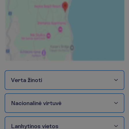
V
e
r
t
a
ž
i
n
o
t
i
N
a
c
i
o
n
a
l
i
n
ė
v
i
r
t
u
v
ė
L
a
n
k
y
t
i
n
o
s
v
i
e
t
o
s