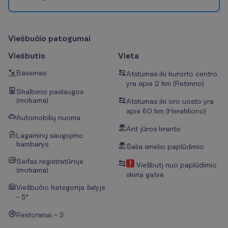
V
i
e
š
b
u
č
i
o
p
a
t
o
g
u
m
a
i
Viešbutis
Vieta
Baseinas
Atstumas iki kurorto centro
yra apie 2 km (Retimno)
Skalbimo paslaugos
(mokama)
Atstumas iki oro uosto yra
apie 80 km (Herakliono)
Automobilių nuoma
Ant jūros kranto
Lagaminų saugojimo
kambarys
Šalia smėlio paplūdimio
Seifas registratūroje
Viešbutį nuo paplūdimio
(mokama)
skiria gatvė
Viešbučio kategorija šalyje
– 5*
Restoranai – 3