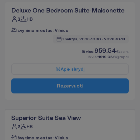
Deluxe One Bedroom Suite-Maisonette
2
HB
I
š
v
y
k
i
m
o
m
i
e
s
t
a
s
:
V
i
l
n
i
u
s
3 naktys, 
2026-10-10
 - 
2026-10-13
959.54
I
š
v
i
s
o
:
€/asm.
I
š
v
i
s
o
1919.08
€/grupei
A
p
i
e
s
k
r
y
d
į
R
e
z
e
r
v
u
o
t
i
Superior Suite Sea View
2
HB
I
š
v
y
k
i
m
o
m
i
e
s
t
a
s
:
V
i
l
n
i
u
s