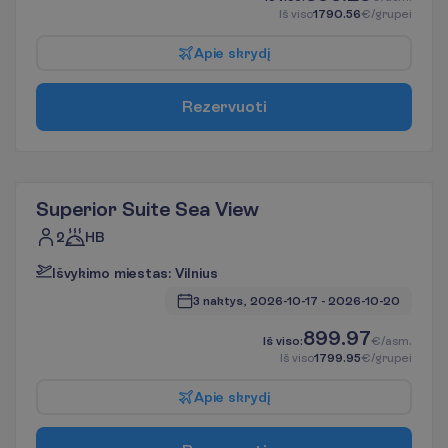
I
š
v
i
s
o
1790.56
€/grupei
A
p
i
e
s
k
r
y
d
į
R
e
z
e
r
v
u
o
t
i
Superior Suite Sea View
2
HB
I
š
v
y
k
i
m
o
m
i
e
s
t
a
s
:
V
i
l
n
i
u
s
3 naktys, 
2026-10-17
 - 
2026-10-20
899.97
I
š
v
i
s
o
:
€/asm.
I
š
v
i
s
o
1799.95
€/grupei
A
p
i
e
s
k
r
y
d
į