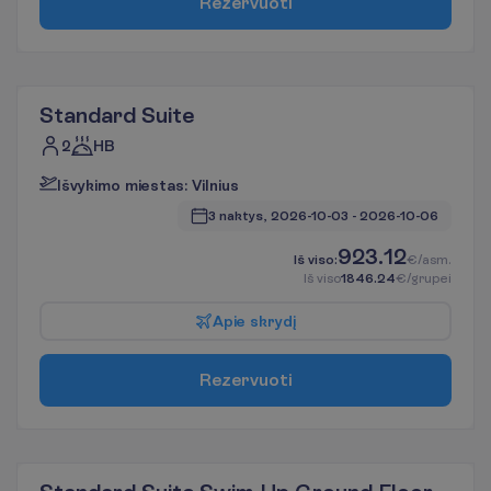
R
e
z
e
r
v
u
o
t
i
Standard Suite
2
HB
I
š
v
y
k
i
m
o
m
i
e
s
t
a
s
:
V
i
l
n
i
u
s
3 naktys, 
2026-10-03
 - 
2026-10-06
923.12
I
š
v
i
s
o
:
€/asm.
I
š
v
i
s
o
1846.24
€/grupei
A
p
i
e
s
k
r
y
d
į
R
e
z
e
r
v
u
o
t
i