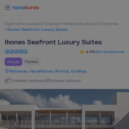
P
a
g
r
i
n
d
i
n
i
s
p
u
s
l
a
p
i
s
Graikija
Heraklionas (Kreta)
Retimnas
Ikones Seafront Luxury Suites
Ikones Seafront Luxury Suites
4.7/5
(
304
atsiliepimai
)
Naujas
Poroms
Retimnas, Heraklionas (Kreta), Graikija
Poilsinės kelionės
K
e
l
i
o
n
ė
L
ė
k
t
u
v
u