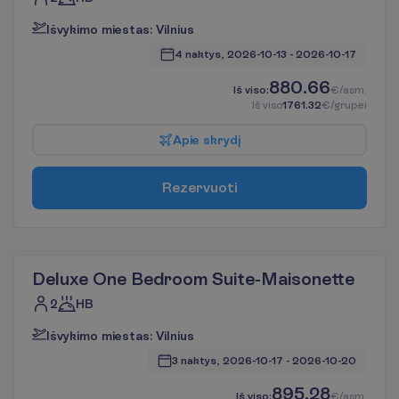
I
š
v
y
k
i
m
o
m
i
e
s
t
a
s
:
V
i
l
n
i
u
s
4 naktys, 
2026-10-13
 - 
2026-10-17
880.66
I
š
v
i
s
o
:
€/asm.
I
š
v
i
s
o
1761.32
€/grupei
A
p
i
e
s
k
r
y
d
į
R
e
z
e
r
v
u
o
t
i
Deluxe One Bedroom Suite-Maisonette
2
HB
I
š
v
y
k
i
m
o
m
i
e
s
t
a
s
:
V
i
l
n
i
u
s
3 naktys, 
2026-10-17
 - 
2026-10-20
895.28
I
š
v
i
s
o
:
€/asm.