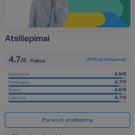
Atsiliepimai
4.7
(
304
a
t
s
i
l
i
e
p
i
m
a
i
)
/
5
Puikus
4.8
/
5
K
a
m
b
a
r
i
a
i
4.7
/
5
P
a
s
l
a
u
g
o
s
4.8
/
5
Š
v
a
r
a
4.7
/
5
L
o
k
a
c
i
j
a
P
a
r
a
š
y
t
i
a
t
s
i
l
i
e
p
i
m
ą