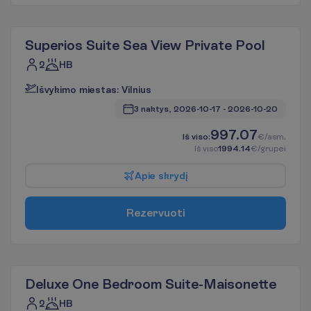
Superios Suite Sea View Private Pool
2
HB
I
š
v
y
k
i
m
o
m
i
e
s
t
a
s
:
V
i
l
n
i
u
s
3 naktys, 
2026-10-17
 - 
2026-10-20
997.07
I
š
v
i
s
o
:
€/asm.
I
š
v
i
s
o
1994.14
€/grupei
A
p
i
e
s
k
r
y
d
į
R
e
z
e
r
v
u
o
t
i
Deluxe One Bedroom Suite-Maisonette
2
HB