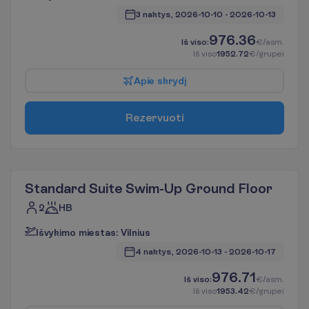
3 naktys, 
2026-10-10
 - 
2026-10-13
976.36
I
š
v
i
s
o
:
€/asm.
I
š
v
i
s
o
1952.72
€/grupei
A
p
i
e
s
k
r
y
d
į
R
e
z
e
r
v
u
o
t
i
Standard Suite Swim-Up Ground Floor
2
HB
I
š
v
y
k
i
m
o
m
i
e
s
t
a
s
:
V
i
l
n
i
u
s
4 naktys, 
2026-10-13
 - 
2026-10-17
976.71
I
š
v
i
s
o
:
€/asm.
I
š
v
i
s
o
1953.42
€/grupei