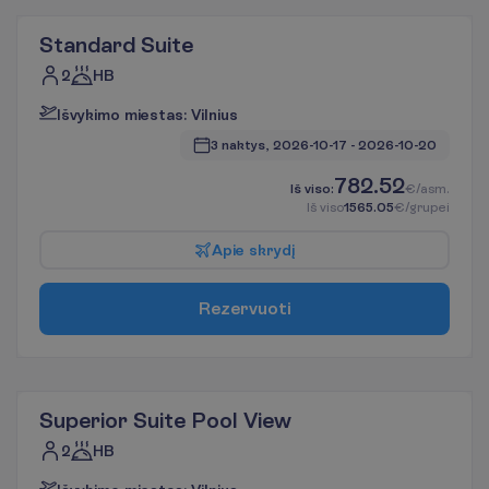
Standard Suite
2
HB
I
š
v
y
k
i
m
o
m
i
e
s
t
a
s
:
V
i
l
n
i
u
s
3 naktys, 
2026-10-17
 - 
2026-10-20
782.52
I
š
v
i
s
o
:
€/asm.
I
š
v
i
s
o
1565.05
€/grupei
A
p
i
e
s
k
r
y
d
į
R
e
z
e
r
v
u
o
t
i
Superior Suite Pool View
2
HB