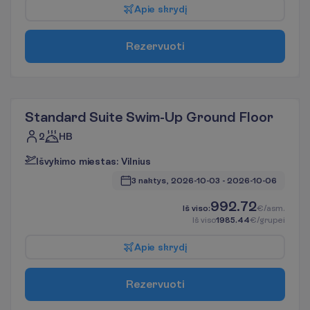
A
p
i
e
s
k
r
y
d
į
R
e
z
e
r
v
u
o
t
i
Standard Suite Swim-Up Ground Floor
2
HB
I
š
v
y
k
i
m
o
m
i
e
s
t
a
s
:
V
i
l
n
i
u
s
3 naktys, 
2026-10-03
 - 
2026-10-06
992.72
I
š
v
i
s
o
:
€/asm.
I
š
v
i
s
o
1985.44
€/grupei
A
p
i
e
s
k
r
y
d
į
R
e
z
e
r
v
u
o
t
i