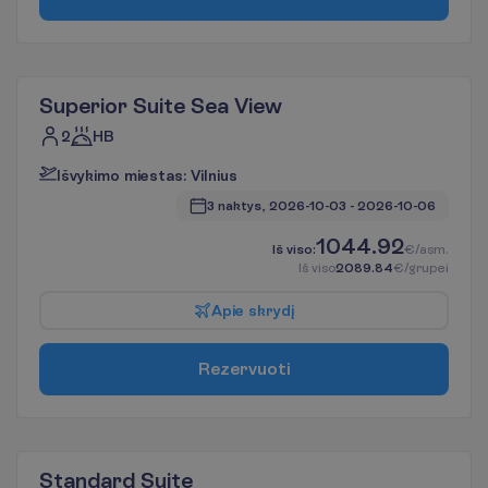
Superior Suite Sea View
2
HB
I
š
v
y
k
i
m
o
m
i
e
s
t
a
s
:
V
i
l
n
i
u
s
3 naktys, 
2026-10-03
 - 
2026-10-06
1044.92
I
š
v
i
s
o
:
€/asm.
I
š
v
i
s
o
2089.84
€/grupei
A
p
i
e
s
k
r
y
d
į
R
e
z
e
r
v
u
o
t
i
Standard Suite