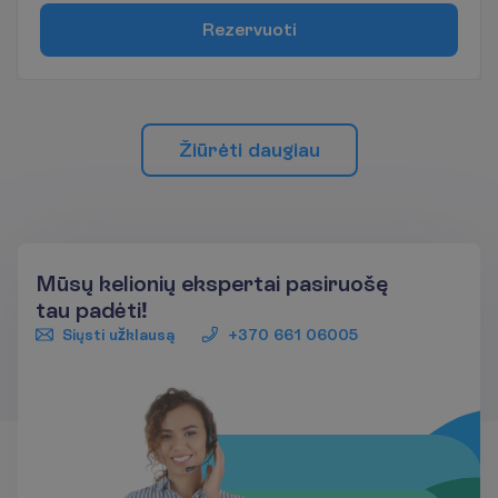
R
e
z
e
r
v
u
o
t
i
Ž
i
ū
r
ė
t
i
d
a
u
g
i
a
u
Mūsų kelionių ekspertai pasiruošę
tau padėti!
Siųsti užklausą
+370 661 06005