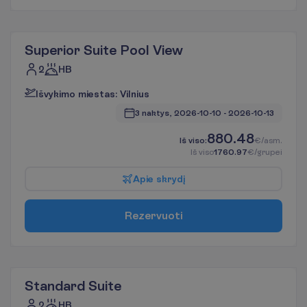
Superior Suite Pool View
2
HB
I
š
v
y
k
i
m
o
m
i
e
s
t
a
s
:
V
i
l
n
i
u
s
3 naktys, 
2026-10-10
 - 
2026-10-13
880.48
I
š
v
i
s
o
:
€/asm.
I
š
v
i
s
o
1760.97
€/grupei
A
p
i
e
s
k
r
y
d
į
R
e
z
e
r
v
u
o
t
i
Standard Suite
2
HB