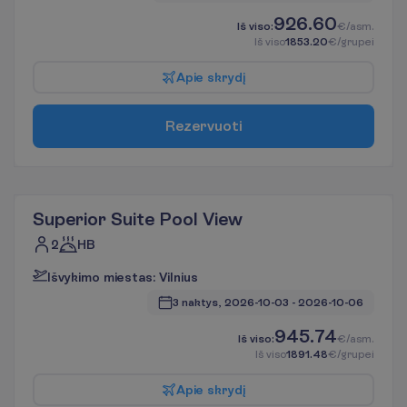
926.60
I
š
v
i
s
o
:
€/asm.
I
š
v
i
s
o
1853.20
€/grupei
A
p
i
e
s
k
r
y
d
į
R
e
z
e
r
v
u
o
t
i
Superior Suite Pool View
2
HB
I
š
v
y
k
i
m
o
m
i
e
s
t
a
s
:
V
i
l
n
i
u
s
3 naktys, 
2026-10-03
 - 
2026-10-06
945.74
I
š
v
i
s
o
:
€/asm.
I
š
v
i
s
o
1891.48
€/grupei
A
p
i
e
s
k
r
y
d
į