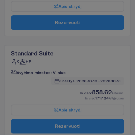
A
p
i
e
s
k
r
y
d
į
R
e
z
e
r
v
u
o
t
i
Standard Suite
2
HB
I
š
v
y
k
i
m
o
m
i
e
s
t
a
s
:
V
i
l
n
i
u
s
3 naktys, 
2026-10-10
 - 
2026-10-13
858.62
I
š
v
i
s
o
:
€/asm.
I
š
v
i
s
o
1717.24
€/grupei
A
p
i
e
s
k
r
y
d
į
R
e
z
e
r
v
u
o
t
i