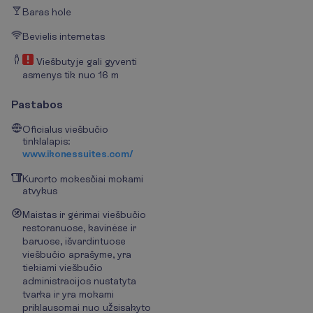
Baras hole
Bevielis internetas
Viešbutyje gali gyventi
asmenys tik nuo 16 m
Pastabos
Oficialus viešbučio
tinklalapis:
www.ikonessuites.com/
Kurorto mokesčiai mokami
atvykus
Maistas ir gėrimai viešbučio
restoranuose, kavinėse ir
baruose, išvardintuose
viešbučio aprašyme, yra
tiekiami viešbučio
administracijos nustatyta
tvarka ir yra mokami
priklausomai nuo užsisakyto