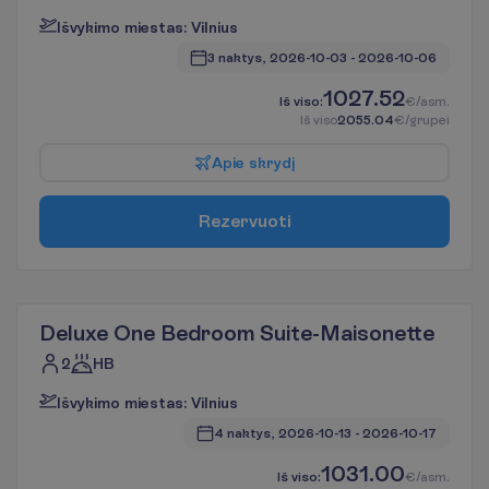
I
š
v
y
k
i
m
o
m
i
e
s
t
a
s
:
V
i
l
n
i
u
s
3 naktys, 
2026-10-03
 - 
2026-10-06
1027.52
I
š
v
i
s
o
:
€/asm.
I
š
v
i
s
o
2055.04
€/grupei
A
p
i
e
s
k
r
y
d
į
R
e
z
e
r
v
u
o
t
i
Deluxe One Bedroom Suite-Maisonette
2
HB
I
š
v
y
k
i
m
o
m
i
e
s
t
a
s
:
V
i
l
n
i
u
s
4 naktys, 
2026-10-13
 - 
2026-10-17
1031.00
I
š
v
i
s
o
:
€/asm.