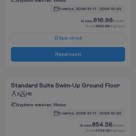
I
š
v
y
k
i
m
o
m
i
e
s
t
a
s
:
V
i
l
n
i
u
s
3 naktys, 
2026-10-17
 - 
2026-10-20
816.98
I
š
v
i
s
o
:
€/asm.
I
š
v
i
s
o
1633.96
€/grupei
A
p
i
e
s
k
r
y
d
į
R
e
z
e
r
v
u
o
t
i
Standard Suite Swim-Up Ground Floor
2
HB
I
š
v
y
k
i
m
o
m
i
e
s
t
a
s
:
V
i
l
n
i
u
s
3 naktys, 
2026-10-17
 - 
2026-10-20
854.56
I
š
v
i
s
o
:
€/asm.
I
š
v
i
s
o
1709.12
€/grupei