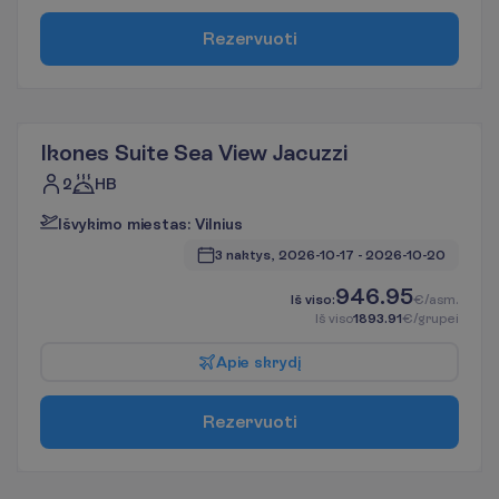
R
e
z
e
r
v
u
o
t
i
Ikones Suite Sea View Jacuzzi
2
HB
I
š
v
y
k
i
m
o
m
i
e
s
t
a
s
:
V
i
l
n
i
u
s
3 naktys, 
2026-10-17
 - 
2026-10-20
946.95
I
š
v
i
s
o
:
€/asm.
I
š
v
i
s
o
1893.91
€/grupei
A
p
i
e
s
k
r
y
d
į
R
e
z
e
r
v
u
o
t
i