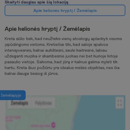
S
k
a
i
t
y
t
i
d
a
u
g
i
a
u
a
p
i
e
š
i
ą
l
o
k
a
c
i
j
ą
A
p
i
e
k
e
l
i
o
n
ė
s
k
r
y
p
t
į
/
Ž
e
m
ė
l
a
p
i
s
A
p
i
e
k
e
l
i
o
n
ė
s
k
r
y
p
t
į
/
Ž
e
m
ė
l
a
p
i
s
Kreta siūlo tiek, kad neužteks vienų atostogų aplankyti visoms
įspūdingoms vietoms. Kretiečiai tiki, kad saloje spalvos
intensyvesnės, kalnai aukštesni, saulė kaitresnė, labiau
uždeganti muzika ir skambesnis juokas nei bet kurioje kitoje
pasaulio vietoje. Sakoma, kad jūrą ir kalnus galima mylėti tik
kartu. Kreta šiuo požiūriu yra idealus meilės objektas, nes čia
kalnai išauga tiesiog iš jūros.
ž
e
m
ė
l
a
p
y
j
e