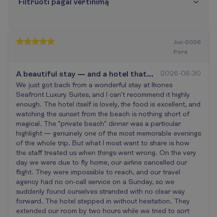
F
i
l
t
r
u
o
t
i
p
a
g
a
l
v
e
r
t
i
n
i
m
ą
Jun-2026
Pora
A beautiful stay — and a hotel that
2026-06-30
truly shows up when it matters
We just got back from a wonderful stay at Ikones
Seafront Luxury Suites, and I can't recommend it highly
enough. The hotel itself is lovely, the food is excellent, and
watching the sunset from the beach is nothing short of
magical. The "private beach" dinner was a particular
highlight — genuinely one of the most memorable evenings
of the whole trip. But what I most want to share is how
the staff treated us when things went wrong. On the very
day we were due to fly home, our airline cancelled our
flight. They were impossible to reach, and our travel
agency had no on-call service on a Sunday, so we
suddenly found ourselves stranded with no clear way
forward. The hotel stepped in without hesitation. They
extended our room by two hours while we tried to sort