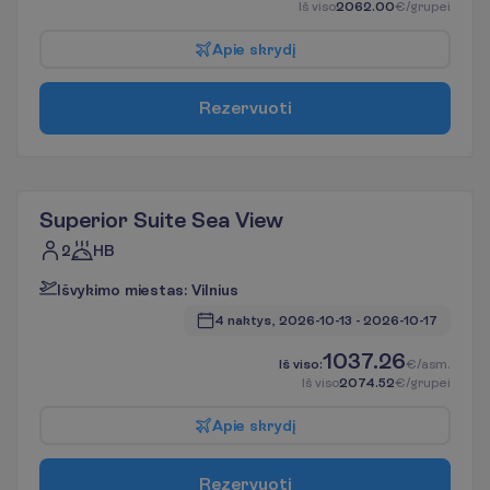
I
š
v
i
s
o
2062.00
€/grupei
A
p
i
e
s
k
r
y
d
į
R
e
z
e
r
v
u
o
t
i
Superior Suite Sea View
2
HB
I
š
v
y
k
i
m
o
m
i
e
s
t
a
s
:
V
i
l
n
i
u
s
4 naktys, 
2026-10-13
 - 
2026-10-17
1037.26
I
š
v
i
s
o
:
€/asm.
I
š
v
i
s
o
2074.52
€/grupei
A
p
i
e
s
k
r
y
d
į
R
e
z
e
r
v
u
o
t
i