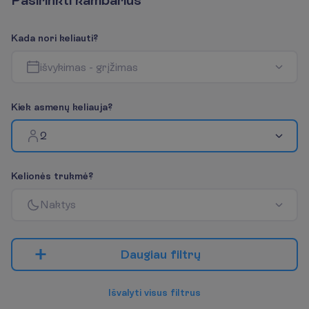
K
a
d
a
n
o
r
i
k
e
l
i
a
u
t
i
?
i
š
v
y
k
i
m
a
s
-
g
r
į
ž
i
m
a
s
K
i
e
k
a
s
m
e
n
ų
k
e
l
i
a
u
j
a
?
2
K
e
l
i
o
n
ė
s
t
r
u
k
m
ė
?
N
a
k
t
y
s
D
a
u
g
i
a
u
f
i
l
t
r
ų
I
š
v
a
l
y
t
i
v
i
s
u
s
f
i
l
t
r
u
s