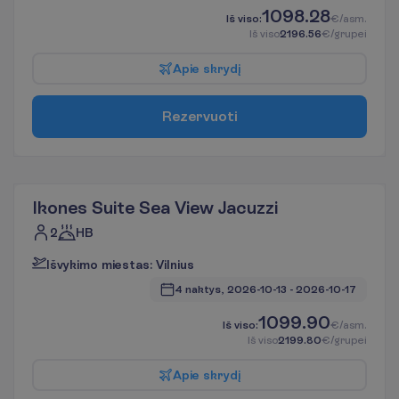
1098.28
I
š
v
i
s
o
:
€/asm.
I
š
v
i
s
o
2196.56
€/grupei
A
p
i
e
s
k
r
y
d
į
R
e
z
e
r
v
u
o
t
i
Ikones Suite Sea View Jacuzzi
2
HB
I
š
v
y
k
i
m
o
m
i
e
s
t
a
s
:
V
i
l
n
i
u
s
4 naktys, 
2026-10-13
 - 
2026-10-17
1099.90
I
š
v
i
s
o
:
€/asm.
I
š
v
i
s
o
2199.80
€/grupei
A
p
i
e
s
k
r
y
d
į