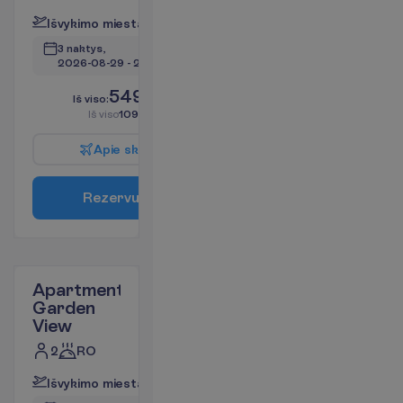
I
š
v
y
k
i
m
o
m
i
e
s
t
a
s
:
V
i
l
n
i
u
s
3 naktys, 
2026-08-29
 - 
2026-09-01
549.48
I
š
v
i
s
o
:
€/asm.
I
š
v
i
s
o
1098.96
€/grupei
A
p
i
e
s
k
r
y
d
į
R
e
z
e
r
v
u
o
t
i
Apartment
Garden
View
2
RO
I
š
v
y
k
i
m
o
m
i
e
s
t
a
s
:
V
i
l
n
i
u
s