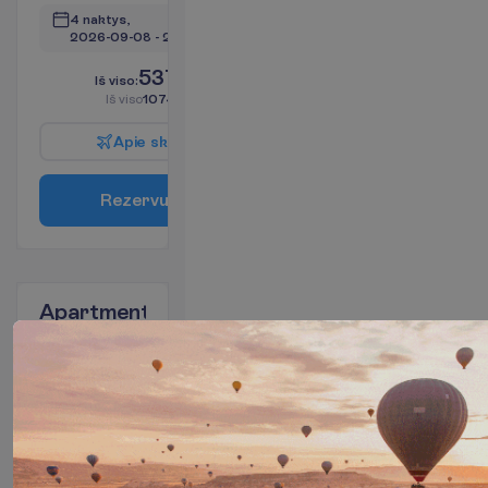
4 naktys, 
2026-09-08
 - 
2026-09-12
537.32
I
š
v
i
s
o
:
€/asm.
I
š
v
i
s
o
1074.64
€/grupei
A
p
i
e
s
k
r
y
d
į
R
e
z
e
r
v
u
o
t
i
Apartment
Garden
View
2
RO
I
š
v
y
k
i
m
o
m
i
e
s
t
a
s
:
V
i
l
n
i
u
s
3 naktys, 
2026-09-05
 - 
2026-09-08