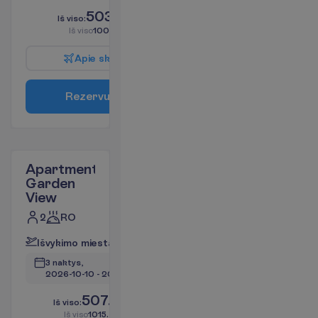
503.40
I
š
v
i
s
o
:
€/asm.
I
š
v
i
s
o
1006.80
€/grupei
A
p
i
e
s
k
r
y
d
į
R
e
z
e
r
v
u
o
t
i
Apartment
Garden
View
2
RO
I
š
v
y
k
i
m
o
m
i
e
s
t
a
s
:
V
i
l
n
i
u
s
3 naktys, 
2026-10-10
 - 
2026-10-13
507.72
I
š
v
i
s
o
:
€/asm.
I
š
v
i
s
o
1015.44
€/grupei