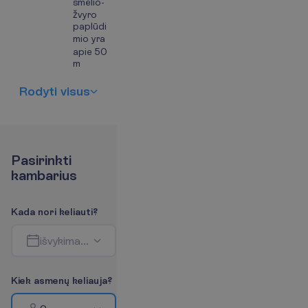
smėlio-
žvyro
paplūdi
mio yra
apie 50
m
R
o
d
y
t
i
v
i
s
u
s
P
a
s
i
r
i
n
k
t
i
k
a
m
b
a
r
i
u
s
K
a
d
a
n
o
r
i
k
e
l
i
a
u
t
i
?
i
š
v
y
k
i
m
a
s
-
g
r
į
ž
i
m
a
s
K
i
e
k
a
s
m
e
n
ų
k
e
l
i
a
u
j
a
?