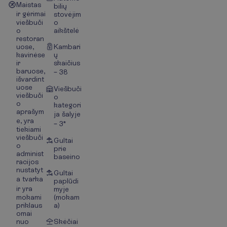
Maistas
bilių
ir gėrimai
stovėjim
viešbuči
o
o
aikštelė
restoran
uose,
Kambari
kavinėse
ų
ir
skaičius
baruose,
– 38
išvardint
uose
Viešbuči
viešbuči
o
o
kategori
aprašym
ja šalyje
e, yra
– 3*
tiekiami
viešbuči
Gultai
o
prie
administ
baseino
racijos
nustatyt
Gultai
a tvarka
paplūdi
ir yra
myje
mokami
(mokam
priklaus
a)
omai
nuo
Skėčiai