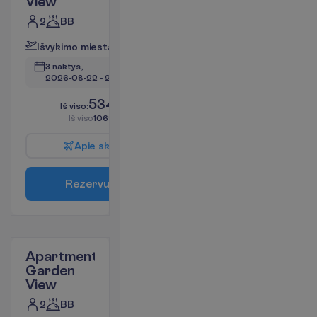
View
2
BB
I
š
v
y
k
i
m
o
m
i
e
s
t
a
s
:
V
i
l
n
i
u
s
3 naktys, 
2026-08-22
 - 
2026-08-25
534.72
I
š
v
i
s
o
:
€/asm.
I
š
v
i
s
o
1069.44
€/grupei
A
p
i
e
s
k
r
y
d
į
R
e
z
e
r
v
u
o
t
i
Apartment
Garden
View
2
BB