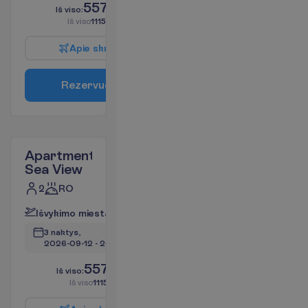
557.72
I
š
v
i
s
o
:
€/asm.
I
š
v
i
s
o
1115.44
€/grupei
A
p
i
e
s
k
r
y
d
į
R
e
z
e
r
v
u
o
t
i
Apartment
Sea View
2
RO
I
š
v
y
k
i
m
o
m
i
e
s
t
a
s
:
V
i
l
n
i
u
s
3 naktys, 
2026-09-12
 - 
2026-09-15
557.88
I
š
v
i
s
o
:
€/asm.
I
š
v
i
s
o
1115.76
€/grupei