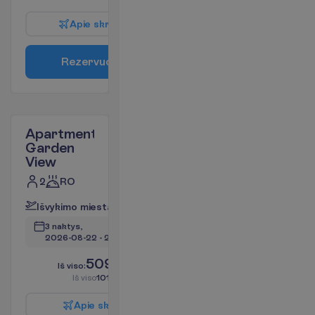
A
p
i
e
s
k
r
y
d
į
R
e
z
e
r
v
u
o
t
i
Apartment
Garden
View
2
RO
I
š
v
y
k
i
m
o
m
i
e
s
t
a
s
:
V
i
l
n
i
u
s
3 naktys, 
2026-08-22
 - 
2026-08-25
509.66
I
š
v
i
s
o
:
€/asm.
I
š
v
i
s
o
1019.32
€/grupei
A
p
i
e
s
k
r
y
d
į