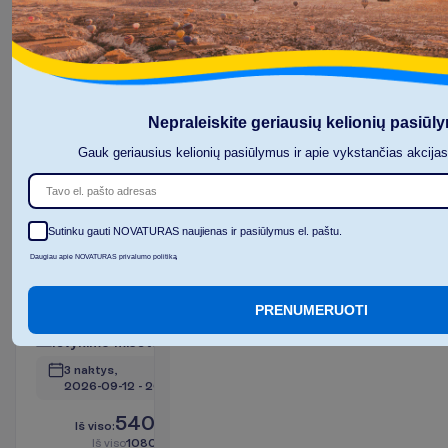
540.48
I
š
v
i
s
o
:
€/asm.
I
š
v
i
s
o
1080.96
€/grupei
A
p
i
e
s
k
r
y
d
į
Nepraleiskite geriausių kelionių pasiūl
R
e
z
e
r
v
u
o
t
i
Gauk geriausius kelionių pasiūlymus ir apie vykstančias akcija
Sutinku gauti NOVATURAS naujienas ir pasiūlymus el. paštu.
Apartment
Garden
Daugiau apie NOVATURAS privalumo politiką
View
2
RO
PRENUMERUOTI
I
š
v
y
k
i
m
o
m
i
e
s
t
a
s
:
V
i
l
n
i
u
s
3 naktys, 
2026-09-12
 - 
2026-09-15
540.48
I
š
v
i
s
o
:
€/asm.
I
š
v
i
s
o
1080.96
€/grupei