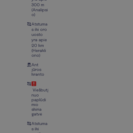
300 m
(Analipsi
o)
Atstuma
s iki oro
uosto
yra apie
20 km
(Herakli
ono)
Ant
jūros
kranto
Viešbutį
nuo
paplūdi
mio
skiria
gatvė
Atstuma
s iki