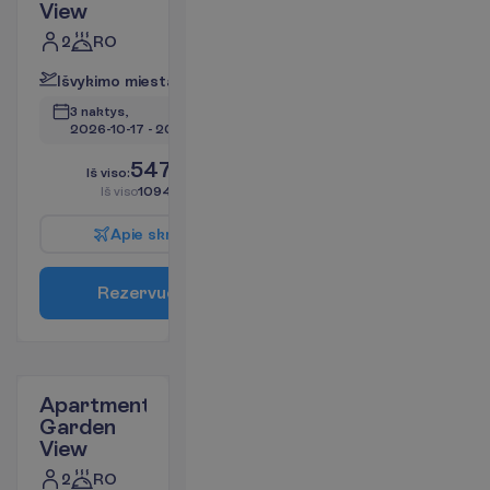
View
2
RO
I
š
v
y
k
i
m
o
m
i
e
s
t
a
s
:
V
i
l
n
i
u
s
3 naktys, 
2026-10-17
 - 
2026-10-20
547.28
I
š
v
i
s
o
:
€/asm.
I
š
v
i
s
o
1094.56
€/grupei
A
p
i
e
s
k
r
y
d
į
R
e
z
e
r
v
u
o
t
i
Apartment
Garden
View
2
RO