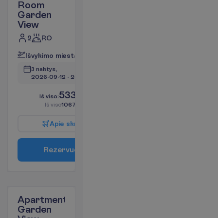
Room
Garden
View
2
RO
I
š
v
y
k
i
m
o
m
i
e
s
t
a
s
:
V
i
l
n
i
u
s
3 naktys, 
2026-09-12
 - 
2026-09-15
533.52
I
š
v
i
s
o
:
€/asm.
I
š
v
i
s
o
1067.04
€/grupei
A
p
i
e
s
k
r
y
d
į
R
e
z
e
r
v
u
o
t
i
Apartment
Garden