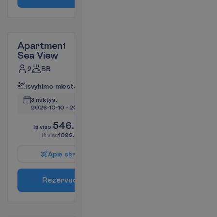
Apartment
Sea View
2
BB
I
š
v
y
k
i
m
o
m
i
e
s
t
a
s
:
V
i
l
n
i
u
s
3 naktys, 
2026-10-10
 - 
2026-10-13
546.00
I
š
v
i
s
o
:
€/asm.
I
š
v
i
s
o
1092.00
€/grupei
A
p
i
e
s
k
r
y
d
į
R
e
z
e
r
v
u
o
t
i