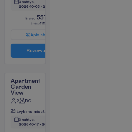
3 naktys, 
2026-10-03
 - 
2026-10-06
557.72
I
š
v
i
s
o
:
€/asm.
I
š
v
i
s
o
1115.44
€/grupei
A
p
i
e
s
k
r
y
d
į
R
e
z
e
r
v
u
o
t
i
Apartment
Garden
View
2
RO
I
š
v
y
k
i
m
o
m
i
e
s
t
a
s
:
V
i
l
n
i
u
s
3 naktys, 
2026-10-17
 - 
2026-10-20