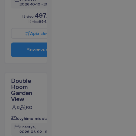
2026-10-10
 - 
2026-10-13
497.28
I
š
v
i
s
o
:
€/asm.
I
š
v
i
s
o
994.56
€/grupei
A
p
i
e
s
k
r
y
d
į
R
e
z
e
r
v
u
o
t
i
Double
Room
Garden
View
2
RO
I
š
v
y
k
i
m
o
m
i
e
s
t
a
s
:
V
i
l
n
i
u
s
3 naktys, 
2026-08-22
 - 
2026-08-25