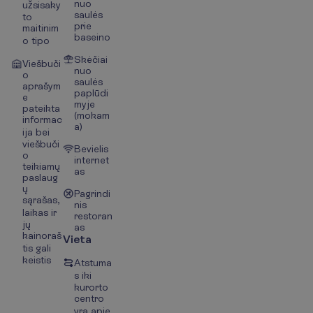
nuo
užsisaky
saulės
to
prie
maitinim
baseino
o tipo
Skėčiai
Viešbuči
nuo
o
saulės
aprašym
paplūdi
e
myje
pateikta
(mokam
informac
a)
ija bei
viešbuči
Bevielis
o
internet
teikiamų
as
paslaug
ų
Pagrindi
sąrašas,
nis
laikas ir
restoran
jų
as
kainoraš
Vieta
tis gali
keistis
Atstuma
s iki
kurorto
centro
yra apie