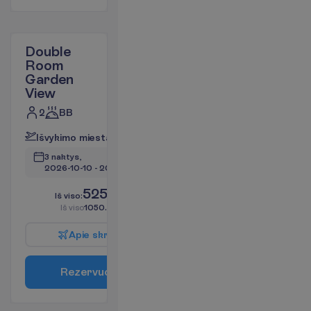
Double
Room
Garden
View
2
BB
I
š
v
y
k
i
m
o
m
i
e
s
t
a
s
:
V
i
l
n
i
u
s
3 naktys, 
2026-10-10
 - 
2026-10-13
525.12
I
š
v
i
s
o
:
€/asm.
I
š
v
i
s
o
1050.24
€/grupei
A
p
i
e
s
k
r
y
d
į
R
e
z
e
r
v
u
o
t
i