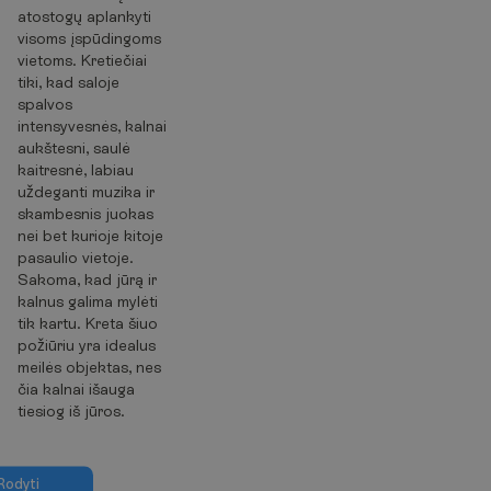
atostogų aplankyti
visoms įspūdingoms
vietoms. Kretiečiai
tiki, kad saloje
spalvos
intensyvesnės, kalnai
aukštesni, saulė
kaitresnė, labiau
uždeganti muzika ir
skambesnis juokas
nei bet kurioje kitoje
pasaulio vietoje.
Sakoma, kad jūrą ir
kalnus galima mylėti
tik kartu. Kreta šiuo
požiūriu yra idealus
meilės objektas, nes
čia kalnai išauga
tiesiog iš jūros.
R
o
d
y
t
i