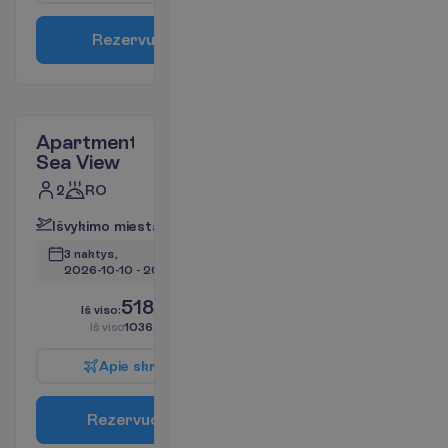
R
e
z
e
r
v
u
o
t
i
Apartment
Sea View
2
RO
I
š
v
y
k
i
m
o
m
i
e
s
t
a
s
:
V
i
l
n
i
u
s
3 naktys, 
2026-10-10
 - 
2026-10-13
518.16
I
š
v
i
s
o
:
€/asm.
I
š
v
i
s
o
1036.32
€/grupei
A
p
i
e
s
k
r
y
d
į
R
e
z
e
r
v
u
o
t
i