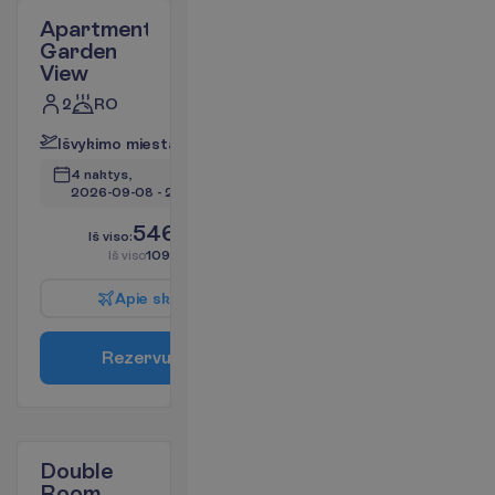
Apartment
Garden
View
2
RO
I
š
v
y
k
i
m
o
m
i
e
s
t
a
s
:
V
i
l
n
i
u
s
4 naktys, 
2026-09-08
 - 
2026-09-12
546.60
I
š
v
i
s
o
:
€/asm.
I
š
v
i
s
o
1093.20
€/grupei
A
p
i
e
s
k
r
y
d
į
R
e
z
e
r
v
u
o
t
i
Double
Room