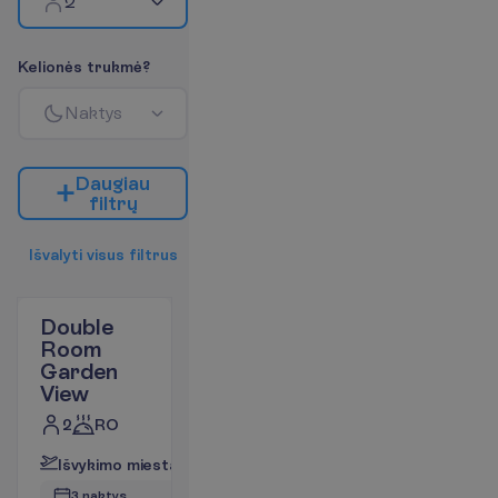
2
K
e
l
i
o
n
ė
s
t
r
u
k
m
ė
?
N
a
k
t
y
s
D
a
u
g
i
a
u
f
i
l
t
r
ų
I
š
v
a
l
y
t
i
v
i
s
u
s
f
i
l
t
r
u
s
Double
Room
Garden
View
2
RO
I
š
v
y
k
i
m
o
m
i
e
s
t
a
s
:
V
i
l
n
i
u
s
3 naktys, 