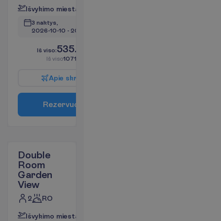
I
š
v
y
k
i
m
o
m
i
e
s
t
a
s
:
V
i
l
n
i
u
s
3 naktys, 
2026-10-10
 - 
2026-10-13
535.56
I
š
v
i
s
o
:
€/asm.
I
š
v
i
s
o
1071.12
€/grupei
A
p
i
e
s
k
r
y
d
į
R
e
z
e
r
v
u
o
t
i
Double
Room
Garden
View
2
RO
I
š
v
y
k
i
m
o
m
i
e
s
t
a
s
:
V
i
l
n
i
u
s