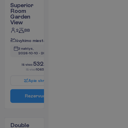
Superior
Room
Garden
View
2
BB
I
š
v
y
k
i
m
o
m
i
e
s
t
a
s
:
V
i
l
n
i
u
s
3 naktys, 
2026-10-10
 - 
2026-10-13
532.77
I
š
v
i
s
o
:
€/asm.
I
š
v
i
s
o
1065.55
€/grupei
A
p
i
e
s
k
r
y
d
į
R
e
z
e
r
v
u
o
t
i
Double