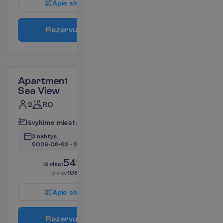
A
p
i
e
s
k
r
y
d
į
R
e
z
e
r
v
u
o
t
i
Apartment
Sea View
2
RO
I
š
v
y
k
i
m
o
m
i
e
s
t
a
s
:
V
i
l
n
i
u
s
3 naktys, 
2026-08-22
 - 
2026-08-25
541.68
I
š
v
i
s
o
:
€/asm.
I
š
v
i
s
o
1083.36
€/grupei
A
p
i
e
s
k
r
y
d
į
R
e
z
e
r
v
u
o
t
i