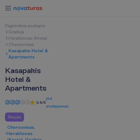
P
a
g
r
i
n
d
i
n
i
s
p
u
s
l
a
p
i
s
Graikija
Heraklionas (Kreta)
Chersonisas
Kasapakis Hotel &
Apartments
Kasapakis
Hotel &
Apartments
(
54
2.8/5
atsiliepimai
)
Naujas
Chersonisas,
Heraklionas
(Kreta), Graikija