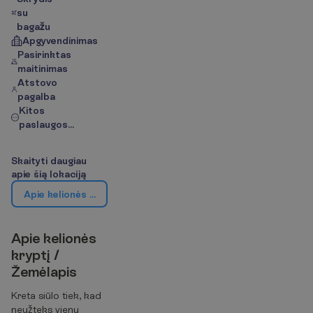
su
bagažu
Apgyvendinimas
Pasirinktas
maitinimas
Atstovo
pagalba
Kitos
paslaugos...
S
k
a
i
t
y
t
i
d
a
u
g
i
a
u
a
p
i
e
š
i
ą
l
o
k
a
c
i
j
ą
A
p
i
e
k
e
l
i
o
n
ė
s
k
r
y
p
t
į
/
Ž
e
m
ė
l
a
p
i
s
A
p
i
e
k
e
l
i
o
n
ė
s
k
r
y
p
t
į
/
Ž
e
m
ė
l
a
p
i
s
Kreta siūlo tiek, kad
neužteks vienų