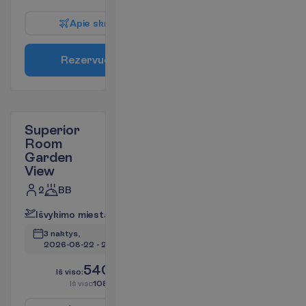
A
p
i
e
s
k
r
y
d
į
R
e
z
e
r
v
u
o
t
i
Superior
Room
Garden
View
2
BB
I
š
v
y
k
i
m
o
m
i
e
s
t
a
s
:
V
i
l
n
i
u
s
3 naktys, 
2026-08-22
 - 
2026-08-25
540.98
I
š
v
i
s
o
:
€/asm.
I
š
v
i
s
o
1081.96
€/grupei