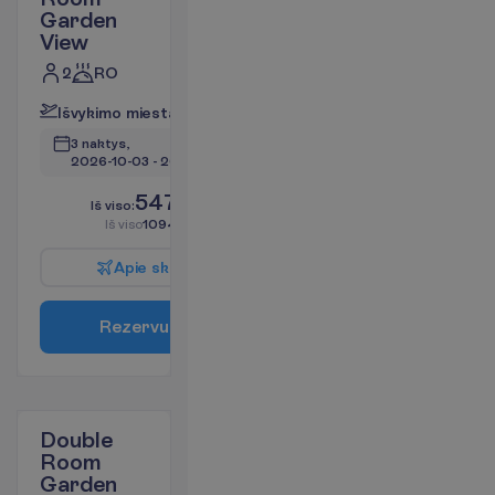
Garden
View
2
RO
I
š
v
y
k
i
m
o
m
i
e
s
t
a
s
:
V
i
l
n
i
u
s
3 naktys, 
2026-10-03
 - 
2026-10-06
547.28
I
š
v
i
s
o
:
€/asm.
I
š
v
i
s
o
1094.56
€/grupei
A
p
i
e
s
k
r
y
d
į
R
e
z
e
r
v
u
o
t
i
Double
Room
Garden