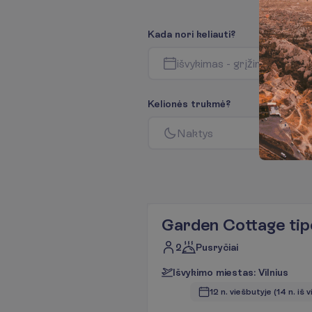
K
a
d
a
n
o
r
i
k
e
l
i
a
u
t
i
?
i
š
v
y
k
i
m
a
s
-
g
r
į
ž
i
m
a
s
K
e
l
i
o
n
ė
s
t
r
u
k
m
ė
?
N
a
k
t
y
s
Garden Cottage ti
2
Pusryčiai
I
š
v
y
k
i
m
o
m
i
e
s
t
a
s
:
V
i
l
n
i
u
s
12 n. viešbutyje
(14 n. iš v