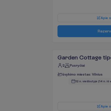
A
p
i
e
s
R
e
z
e
r
v
Garden Cottage ti
2
Pusryčiai
I
š
v
y
k
i
m
o
m
i
e
s
t
a
s
:
V
i
l
n
i
u
s
12 n. viešbutyje
(14 n. iš 
A
p
i
e
s