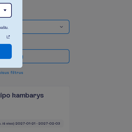
paštu.
g
i
a
u
f
i
l
t
r
ų
v
i
s
u
s
f
i
l
t
r
u
s
tipo kambarys
. iš viso)
2027-01-21
 - 
2027-02-03