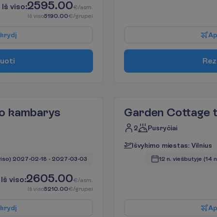
2595.00
I
š
v
i
s
o
:
€/asm.
I
š
v
i
s
o
5190.00
€/grupei
k
r
y
d
į
A
u
o
t
i
R
e
z
po kambarys
Garden Cottage 
2
Pusryčiai
I
š
v
y
k
i
m
o
m
i
e
s
t
a
s
:
V
i
l
n
i
u
s
viso)
2027-02-18
 - 
2027-03-03
12 n. viešbutyje
(14 n
2605.00
I
š
v
i
s
o
:
€/asm.
I
š
v
i
s
o
5210.00
€/grupei
k
r
y
d
į
A