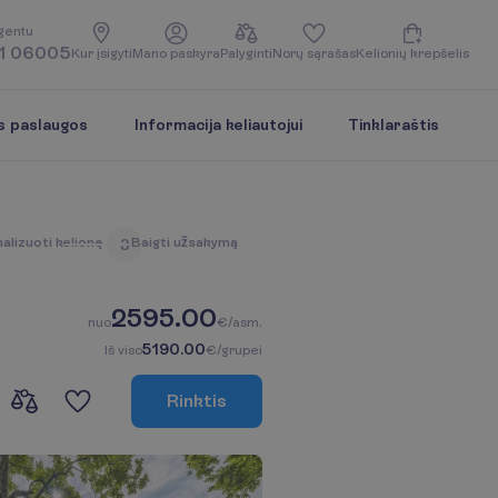
g
e
n
t
u
1 06005
K
u
r
į
s
i
g
y
t
i
M
a
n
o
p
a
s
k
y
r
a
P
a
l
y
g
i
n
t
i
N
o
r
ų
s
ą
r
a
š
a
s
K
e
l
i
o
n
i
ų
k
r
e
p
š
e
l
i
s
s paslaugos
Informacija keliautojui
Tinklaraštis
n
a
l
i
z
u
o
t
i
k
e
l
i
o
n
ę
B
a
i
g
t
i
u
ž
s
a
k
y
m
ą
3
2595.00
n
u
o
€/asm.
5190.00
I
š
v
i
s
o
€/grupei
R
i
n
k
t
i
s