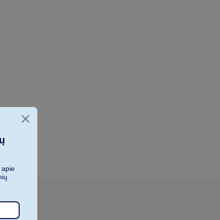
ių
 apie
nių