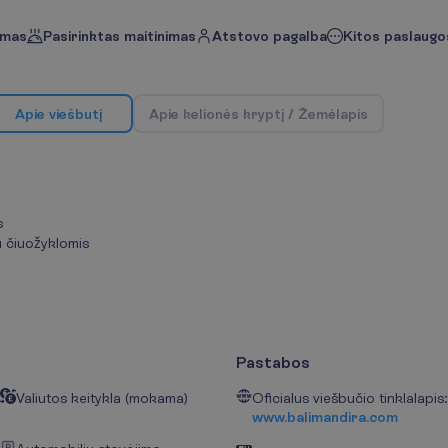
imas
Pasirinktas maitinimas
Atstovo pagalba
Kitos paslaugos
A
p
i
e
v
i
e
š
b
u
t
į
A
p
i
e
k
e
l
i
o
n
ė
s
k
r
y
p
t
į
/
Ž
e
m
ė
l
a
p
i
s
s
u čiuožyklomis
Pastabos
Valiutos keitykla (mokama)
Oficialus viešbučio tinklalapis:
www.balimandira.com