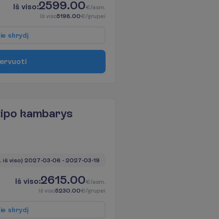
2599.00
I
š
v
i
s
o
:
€/asm.
I
š
v
i
s
o
5198.00
€/grupei
p
i
e
s
k
r
y
d
į
e
r
v
u
o
t
i
tipo kambarys
. iš viso)
2027-03-06
 - 
2027-03-19
2615.00
I
š
v
i
s
o
:
€/asm.
I
š
v
i
s
o
5230.00
€/grupei
p
i
e
s
k
r
y
d
į