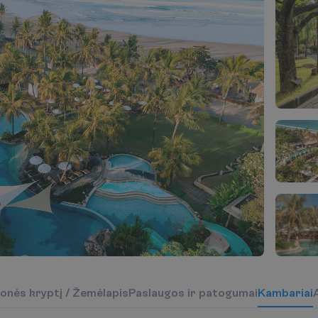
o
n
ė
s
k
r
y
p
t
į
/
Ž
e
m
ė
l
a
p
i
s
P
a
s
l
a
u
g
o
s
i
r
p
a
t
o
g
u
m
a
i
K
a
m
b
a
r
i
a
i