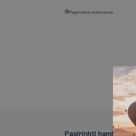
Pagrindinis restoranas
P
a
s
i
r
i
n
k
t
i
k
a
m
b
a
r
i
u
s