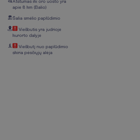
Atstumas iki oro uosto yra
apie 8 km (Balio)
Šalia smėlio paplūdimio
Viešbutis yra judrioje
kurorto dalyje
Viešbutį nuo paplūdimio
skiria pėsčiųjų alėja