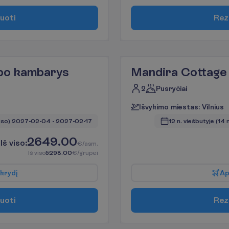
u
o
t
i
R
e
z
ipo kambarys
Mandira Cottage
2
Pusryčiai
I
š
v
y
k
i
m
o
m
i
e
s
t
a
s
:
V
i
l
n
i
u
s
iso)
2027-02-04
 - 
2027-02-17
12 n. viešbutyje
(14 n
2649.00
I
š
v
i
s
o
:
€/asm.
I
š
v
i
s
o
5298.00
€/grupei
k
r
y
d
į
A
u
o
t
i
R
e
z