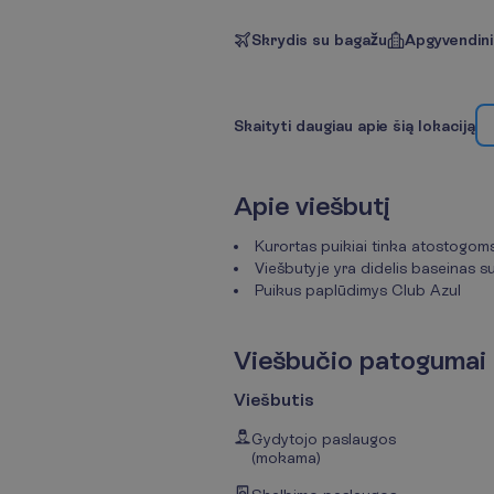
Skrydis su bagažu
Apgyvendin
S
k
a
i
t
y
t
i
d
a
u
g
i
a
u
a
p
i
e
š
i
ą
l
o
k
a
c
i
j
ą
A
p
i
e
v
i
e
š
b
u
t
į
Kurortas puikiai tinka atostogom
Viešbutyje yra didelis baseinas s
Puikus paplūdimys Club Azul
V
i
e
š
b
u
č
i
o
p
a
t
o
g
u
m
a
i
Viešbutis
Gydytojo paslaugos
(mokama)