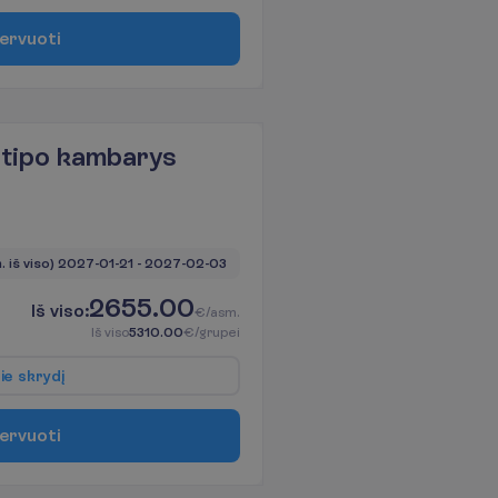
e
r
v
u
o
t
i
 tipo kambarys
. iš viso)
2027-01-21
 - 
2027-02-03
2655.00
I
š
v
i
s
o
:
€/asm.
I
š
v
i
s
o
5310.00
€/grupei
p
i
e
s
k
r
y
d
į
e
r
v
u
o
t
i