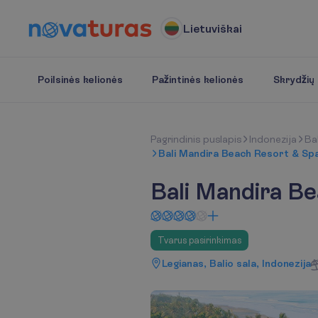
Lietuviškai
Poilsinės kelionės
Pažintinės kelionės
Skrydžių b
P
a
g
r
i
n
d
i
n
i
s
p
u
s
l
a
p
i
s
Indonezija
Bal
Bali Mandira Beach Resort & Sp
Bali Mandira B
Tvarus pasirinkimas
Legianas, Balio sala, Indonezija