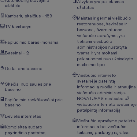
Automobilių stovėjimo
Atvykus yra paliekamas
aikštelė
užstatas
Kambarių skaičius – 189
Maistas ir gėrimai viešbučio
restoranuose, kavinėse ir
TV kambarys
baruose, išvardintuose
viešbučio aprašyme, yra
tiekiami viešbučio
Paplūdimio baras (mokama)
administracijos nustatyta
Baseinai – 2
tvarka ir yra mokami
priklausomai nuo užsisakyto
maitinimo tipo
Gultai prie baseino
Viešbučio interneto
svetainėje pateiktą
Skėčiai nuo saulės prie
informaciją ruošia ir atnaujina
baseino
viešbučio administracija.
NOVATURAS neatsako už
Paplūdimio rankšluosčiai prie
viešbučio interneto svetainėje
baseino
patalpintą informaciją
Bevielis internetas
Viešbučio aprašyme pateikta
informacija bei viešbučio
Kompleksą sudaro
teikiamų paslaugų sąrašas,
pagrindinis pastatas,