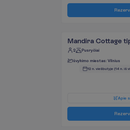
R
e
z
e
r
v
Mandira Cottage t
2
Pusryčiai
I
š
v
y
k
i
m
o
m
i
e
s
t
a
s
:
V
i
l
n
i
u
s
12 n. viešbutyje
(14 n. iš v
A
p
i
e
s
R
e
z
e
r
v