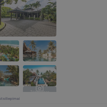
Ž
i
ū
r
ė
t
i
v
i
s
a
s
n
u
o
t
r
a
u
k
a
s
(
3
5
)
Atsiliepimai