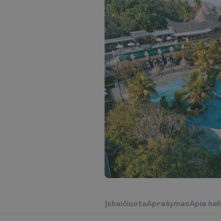
Į
s
k
a
i
č
i
u
o
t
a
A
p
r
a
š
y
m
a
s
A
p
i
e
k
e
l
i