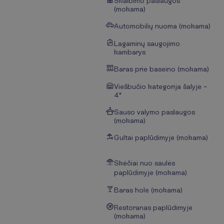
Skalbimo paslaugos
(mokama)
Automobilių nuoma (mokama)
Lagaminų saugojimo
kambarys
Baras prie baseino (mokama)
Viešbučio kategorija šalyje –
4*
Sauso valymo paslaugos
(mokama)
Gultai paplūdimyje (mokama)
Skėčiai nuo saulės
paplūdimyje (mokama)
Baras hole (mokama)
Restoranas paplūdimyje
(mokama)