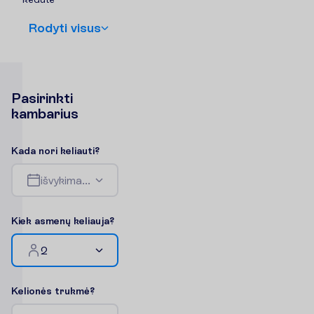
R
o
d
y
t
i
v
i
s
u
s
P
a
s
i
r
i
n
k
t
i
k
a
m
b
a
r
i
u
s
K
a
d
a
n
o
r
i
k
e
l
i
a
u
t
i
?
i
š
v
y
k
i
m
a
s
-
g
r
į
ž
i
m
a
s
K
i
e
k
a
s
m
e
n
ų
k
e
l
i
a
u
j
a
?
2
K
e
l
i
o
n
ė
s
t
r
u
k
m
ė
?