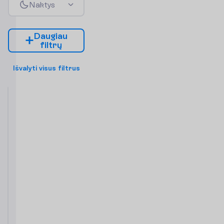
N
a
k
t
y
s
D
a
u
g
i
a
u
f
i
l
t
r
ų
I
š
v
a
l
y
t
i
v
i
s
u
s
f
i
l
t
r
u
s
Junior
Suite