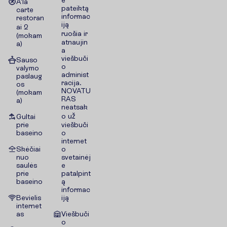
e
A'la
pateiktą
carte
informac
restoran
iją
ai 2
ruošia ir
(mokam
atnaujin
a)
a
viešbuči
Sauso
o
valymo
administ
paslaug
racija.
os
NOVATU
(mokam
RAS
a)
neatsak
o už
Gultai
prie
viešbuči
baseino
o
internet
Skėčiai
o
nuo
svetainėj
saulės
e
prie
patalpint
baseino
ą
informac
Bevielis
iją
internet
as
Viešbuči
o