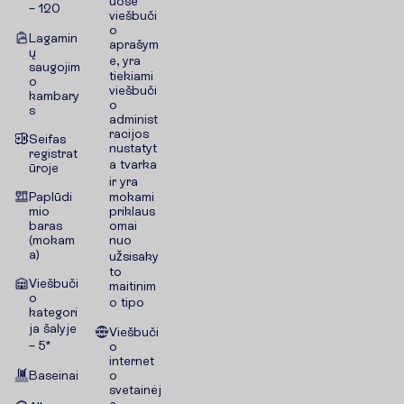
uose
– 120
viešbuči
o
Lagamin
aprašym
ų
e, yra
saugojim
tiekiami
o
viešbuči
kambary
o
s
administ
racijos
Seifas
nustatyt
registrat
a tvarka
ūroje
ir yra
Paplūdi
mokami
mio
priklaus
baras
omai
(mokam
nuo
a)
užsisaky
to
Viešbuči
maitinim
o
o tipo
kategori
ja šalyje
Viešbuči
– 5*
o
internet
Baseinai
o
svetainėj