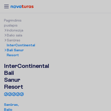
P
a
g
r
i
n
d
i
n
i
s
p
u
s
l
a
p
i
s
Indonezija
Balio sala
Sanūras
InterContinental
Bali Sanur
Resort
InterContinental
Bali
Sanur
Resort
Sanūras,
Balio