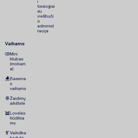
i
tiesiogiai
su
viešbuči
o
administ
racija
Vaikams
Mini
klubas
(mokam
a)
Baseina
s
vaikams
Žaidimų
aikštelė
Lovelės
kūdikia
ms
Vaikiška
kėdutė