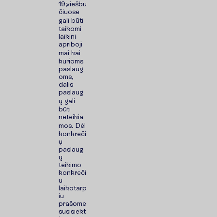
19,viešbu
čiuose
gali būti
taikomi
laikini
apriboji
mai kai
kurioms
paslaug
oms,
dalis
paslaug
ų gali
būti
neteikia
mos. Dėl
konkreči
ų
paslaug
ų
teikimo
konkreči
u
laikotarp
iu
prašome
susisiekt