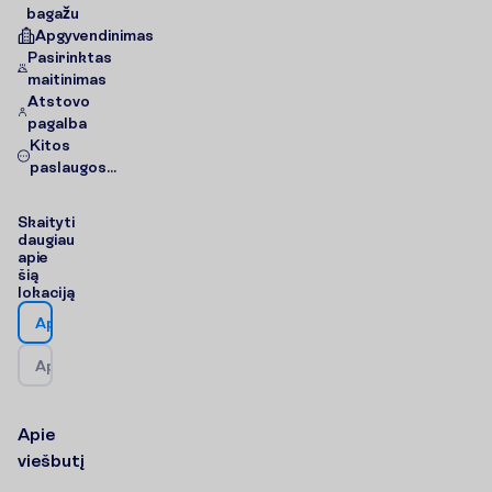
bagažu
Apgyvendinimas
Pasirinktas
maitinimas
Atstovo
pagalba
Kitos
paslaugos...
S
k
a
i
t
y
t
i
d
a
u
g
i
a
u
a
p
i
e
š
i
ą
l
o
k
a
c
i
j
ą
A
p
i
e
v
i
e
š
b
u
t
į
A
p
i
e
k
e
l
i
o
n
ė
s
k
r
y
p
t
į
/
Ž
e
m
ė
l
a
p
i
s
A
p
i
e
v
i
e
š
b
u
t
į