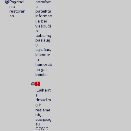
Pagrindi
aprašym
nis
e
restoran
pateikta
as
informac
ija bei
viešbuči
o
teikiamų
paslaug
ų
sąrašas,
laikas ir
jų
kainoraš
tis gali
keistis
Laikanti
s
draudim
ų ir
reglame
ntų,
susijusių
su
COVID-