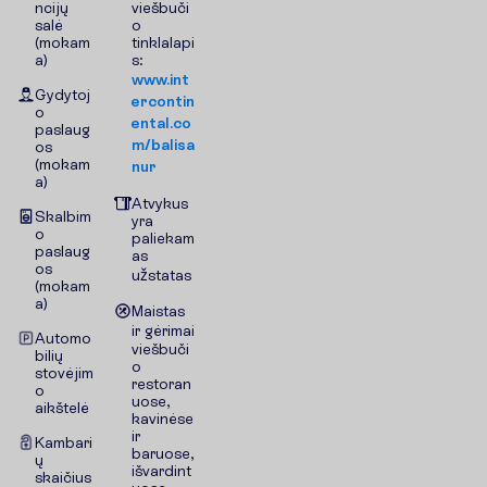
ncijų
viešbuči
salė
o
(mokam
tinklalapi
a)
s:
www.int
Gydytoj
ercontin
o
ental.co
paslaug
m/balisa
os
(mokam
nur
a)
Atvykus
Skalbim
yra
o
paliekam
paslaug
as
os
užstatas
(mokam
a)
Maistas
ir gėrimai
Automo
viešbuči
bilių
o
stovėjim
restoran
o
uose,
aikštelė
kavinėse
ir
Kambari
baruose,
ų
išvardint
skaičius