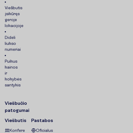
Viešbutis
įsikūręs
geroje
lokacijoje
Dideli
liukso
numeriai
Puikus
kainos
ir
kokybės
santykis
V
i
e
š
b
u
č
i
o
p
a
t
o
g
u
m
a
i
Viešbutis
Pastabos
Konfere
Oficialus